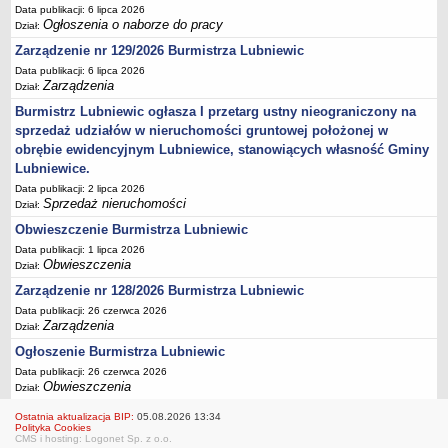
Data publikacji: 6 lipca 2026
Umorzenia, odroczenia, raty
Ogłoszenia o naborze do pracy
Dział:
Fundacje i Stowarzyszenia dofinansowane z JST
Zarządzenie nr 129/2026 Burmistrza Lubniewic
Data publikacji: 6 lipca 2026
Pomoc publiczna
Zarządzenia
Dział:
Budżet obywatelski
Burmistrz Lubniewic ogłasza I przetarg ustny nieograniczony na
Majątek jednostek podległych
sprzedaż udziałów w nieruchomości gruntowej położonej w
obrębie ewidencyjnym Lubniewice, stanowiących własność Gminy
Koszt wychowania przedszkolnego
Lubniewice.
Stawki czynszów najmu lokali mieszkalnych
Data publikacji: 2 lipca 2026
Sprzedaż nieruchomości
PRZETARGI
Dział:
Zamówienia publiczne
Obwieszczenie Burmistrza Lubniewic
Sprzedaż mienia
Data publikacji: 1 lipca 2026
Obwieszczenia
Dział:
Sprzedaż nieruchomości
Zarządzenie nr 128/2026 Burmistrza Lubniewic
Zapytania ofertowe
Data publikacji: 26 czerwca 2026
Zarządzenia
Plan zamówień publicznych
Dział:
Ogłoszenie Burmistrza Lubniewic
PRAWO LOKALNE
Statut
Data publikacji: 26 czerwca 2026
Obwieszczenia
Dział:
Uchwały Rady Miejskiej
Ostatnia aktualizacja BIP:
05.08.2026 13:34
Zarządzenia Burmistrza
Polityka Cookies
CMS i hosting: Logonet Sp. z o.o.