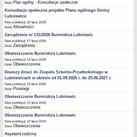
Plan ogólny - Konsultacje społeczne
Dział:
Terminy posiedzeń Komisji
Konsultacje społeczne projektu Planu ogólnego Gminy
Plan pracy Komisji Rewizyjnej
Lubniewice
Plan pracy pozostałych Komisji
Data publikacji: 20 lipca 2026
Aktualności
Dział:
Oświadczenia majątkowe
Zarządzenie nr 131/2026 Burmistrza Lubniewic
Interpelacje radnych wraz z odpowiedziami
Data publikacji: 17 lipca 2026
Zarządzenia
Zapytania radnych wraz z odpowiedziami
Dział:
Obwieszczenie Burmistrza Lubniewic
Apele
Data publikacji: 14 lipca 2026
JEDNOSTKI ORGANIZACYJNE
Obwieszczenia
Dział:
Biblioteka - Centrum Kultury
Dowozy dzieci do Zespołu Szkolno-Przedszkolnego w
Zespół Szkolno-Przedszkolny
Lubniewicach w okresie od 01.09.2026 r. do 25.06.2027 r.
Miejsko-Gminny Ośrodek Pomocy Społecznej
Data publikacji: 14 lipca 2026
Przetargi
Dział:
Zakład Gospodarki Komunalnej
Obwieszczenie Burmistrza Lubniewic
Środowiskowy Dom Samopomocy
Data publikacji: 10 lipca 2026
MAJĄTEK I FINANSE
Obwieszczenia
Dział:
Budżet Gminy
Obwieszczenie Burmistrza Lubniewic
Majątek Gminy
Data publikacji: 10 lipca 2026
Obwieszczenia
Dział:
Sprawozdania z wykonania budżetu - kwartalne
Asystent rodziny
Sprawozdania z wykonania budżetu - półroczne, roczne