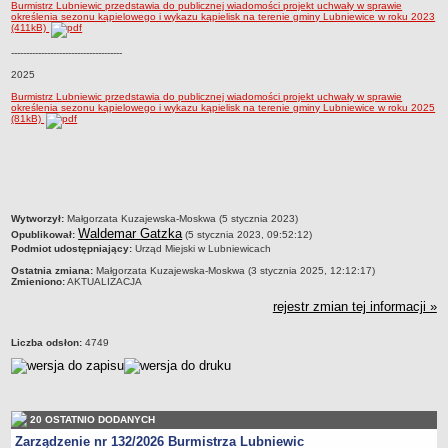
Burmistrz Lubniewic przedstawia do publicznej wiadomości projekt uchwały w sprawie
określenia sezonu kąpielowego i wykazu kąpielisk na terenie gminy Lubniewice w roku 2023
Sołectwa
(411kB)
Współpraca zagraniczna
-------------------------------------
Strategia rozwoju Gminy
2025
AKTUALNOŚCI I OBWIESZCZENIA
Burmistrz Lubniewic przedstawia do publicznej wiadomości projekt uchwały w sprawie
określenia sezonu kąpielowego i wykazu kąpielisk na terenie gminy Lubniewice w roku 2025
Aktualności
(81kB)
Obwieszczenia, ogłoszenia i komunikaty
KOMUNIKATY
Drogi
Energia elektryczna
metryczka
Wytworzył:
Małgorzata Kuzajewska-Moskwa (5 stycznia 2023)
Waldemar Gatzka
Opublikował:
(5 stycznia 2023, 09:52:12)
Meteorologiczne
Podmiot udostępniający:
Urząd Miejski w Lubniewicach
Rozkłady jazdy autobusów
Ostatnia zmiana:
Małgorzata Kuzajewska-Moskwa (3 stycznia 2025, 12:12:17)
Zmieniono:
AKTUALIZACJA
Wodociągi - ocena jakości wody
rejestr zmian tej informacji »
KONKURSY
Ogłoszenia o konkursach
Liczba odsłon:
4749
URZĄD MIEJSKI
Dane adresowe
Burmistrz Lubniewic
20 OSTATNIO DODANYCH
Zastępca Burmistrza Lubniewic
Zarządzenie nr 132/2026 Burmistrza Lubniewic