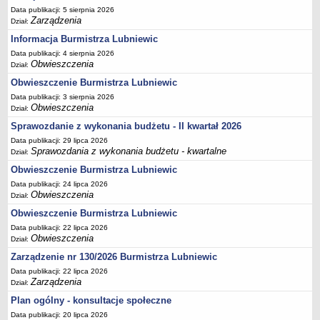
Sekretarz Gminy
Data publikacji: 5 sierpnia 2026
Zarządzenia
Dział:
Skarbnik Gminy
Informacja Burmistrza Lubniewic
Informacja turystyczna
Data publikacji: 4 sierpnia 2026
Regulamin i schemat organizacyjny
Obwieszczenia
Dział:
Przewodnik po urzędzie
Obwieszczenie Burmistrza Lubniewic
Data publikacji: 3 sierpnia 2026
Kodeks etyczny
Obwieszczenia
Dział:
Oświadczenia majątkowe
Sprawozdanie z wykonania budżetu - II kwartał 2026
Raporty
Data publikacji: 29 lipca 2026
Sprawozdania z wykonania budżetu - kwartalne
RADA MIEJSKA
Dział:
Dyżury Przewodniczącego Rady Miejskiej
Obwieszczenie Burmistrza Lubniewic
Data publikacji: 24 lipca 2026
Transmisja z obrad sesji
Obwieszczenia
Dział:
Zadania i uprawnienia
Obwieszczenie Burmistrza Lubniewic
Skład Rady Miejskiej
Data publikacji: 22 lipca 2026
Obwieszczenia
Dział:
Plan pracy Rady Miejskiej
Zarządzenie nr 130/2026 Burmistrza Lubniewic
Terminy posiedzeń Rady
Data publikacji: 22 lipca 2026
Głosowania
Zarządzenia
Dział:
Protokoły z posiedzeń Rady Miejskiej
Plan ogólny - konsultacje społeczne
Składy Komisji
Data publikacji: 20 lipca 2026