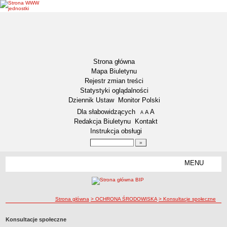
Strona główna
Mapa Biuletynu
Rejestr zmian treści
Statystyki oglądalności
Dziennik Ustaw
Monitor Polski
Menu dodatkowe
Dla słabowidzących
A
powiększ czcionkę
A
standardowy rozmiar czcionki
A
pomniejsz czcionkę
Redakcja Biuletynu
Kontakt
Instrukcja obsługi
Wyszukiwarka artykułów
Szukaj
MENU
Menu
DZIENNIKI URZĘDOWE
NASZA GMINA
Lokalizacja
ścieżka nawigacji
Strona główna
> OCHRONA ŚRODOWISKA
> Konsultacje społeczne
Zadania publiczne
Konsultacje społeczne
Związki i stowarzyszenia