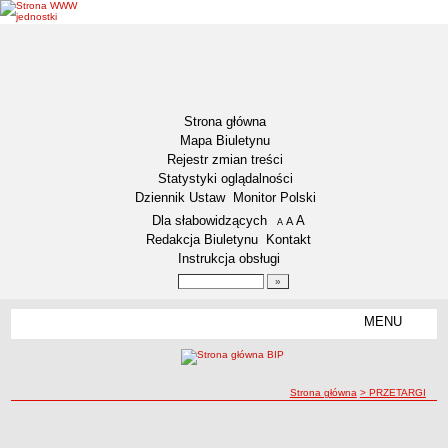
Strona główna
Mapa Biuletynu
Rejestr zmian treści
Statystyki oglądalności
Dziennik Ustaw
Monitor Polski
Menu dodatkowe
Dla słabowidzących
A
powiększ czcionkę
A
standardowy rozmiar czcionki
A
pomniejsz czcionkę
Redakcja Biuletynu
Kontakt
Instrukcja obsługi
Wyszukiwarka artykułów
Szukaj
MENU
Menu
DZIENNIKI URZĘDOWE
NASZA GMINA
Lokalizacja
ścieżka nawigacji
Strona główna
> PRZETARGI
Zadania publiczne
PRZETARGI
PRZETARGI
Związki i stowarzyszenia