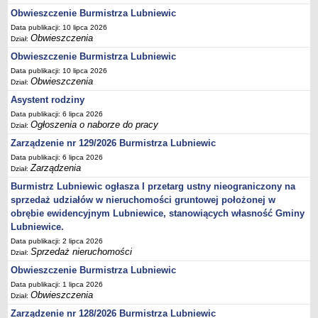
Obwieszczenie Burmistrza Lubniewic
Terminy posiedzeń Komisji
Data publikacji: 10 lipca 2026
Plan pracy Komisji Rewizyjnej
Obwieszczenia
Dział:
Plan pracy pozostałych Komisji
Obwieszczenie Burmistrza Lubniewic
Oświadczenia majątkowe
Data publikacji: 10 lipca 2026
Obwieszczenia
Dział:
Interpelacje radnych wraz z odpowiedziami
Asystent rodziny
Zapytania radnych wraz z odpowiedziami
Data publikacji: 6 lipca 2026
Ogłoszenia o naborze do pracy
Apele
Dział:
JEDNOSTKI ORGANIZACYJNE
Zarządzenie nr 129/2026 Burmistrza Lubniewic
Biblioteka - Centrum Kultury
Data publikacji: 6 lipca 2026
Zarządzenia
Dział:
Zespół Szkolno-Przedszkolny
Burmistrz Lubniewic ogłasza I przetarg ustny nieograniczony na
Miejsko-Gminny Ośrodek Pomocy Społecznej
sprzedaż udziałów w nieruchomości gruntowej położonej w
Zakład Gospodarki Komunalnej
obrębie ewidencyjnym Lubniewice, stanowiących własność Gminy
Lubniewice.
Środowiskowy Dom Samopomocy
Data publikacji: 2 lipca 2026
MAJĄTEK I FINANSE
Sprzedaż nieruchomości
Dział:
Budżet Gminy
Obwieszczenie Burmistrza Lubniewic
Majątek Gminy
Data publikacji: 1 lipca 2026
Obwieszczenia
Dział:
Sprawozdania z wykonania budżetu - kwartalne
Zarządzenie nr 128/2026 Burmistrza Lubniewic
Sprawozdania z wykonania budżetu - półroczne, roczne