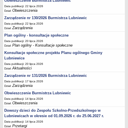
Obwieszczenie Burmistrza Lubniewic
Sekretarz Gminy
Data publikacji: 22 lipca 2026
Skarbnik Gminy
Obwieszczenia
Dział:
Informacja turystyczna
Zarządzenie nr 130/2026 Burmistrza Lubniewic
Data publikacji: 22 lipca 2026
Regulamin i schemat organizacyjny
Zarządzenia
Dział:
Przewodnik po urzędzie
Plan ogólny - konsultacje społeczne
Kodeks etyczny
Data publikacji: 20 lipca 2026
Plan ogólny - Konsultacje społeczne
Dział:
Oświadczenia majątkowe
Konsultacje społeczne projektu Planu ogólnego Gminy
Raporty
Lubniewice
RADA MIEJSKA
Data publikacji: 20 lipca 2026
Dyżury Przewodniczącego Rady Miejskiej
Aktualności
Dział:
Transmisja z obrad sesji
Zarządzenie nr 131/2026 Burmistrza Lubniewic
Data publikacji: 17 lipca 2026
Zadania i uprawnienia
Zarządzenia
Dział:
Skład Rady Miejskiej
Obwieszczenie Burmistrza Lubniewic
Plan pracy Rady Miejskiej
Data publikacji: 14 lipca 2026
Obwieszczenia
Dział:
Terminy posiedzeń Rady
Dowozy dzieci do Zespołu Szkolno-Przedszkolnego w
Głosowania
Lubniewicach w okresie od 01.09.2026 r. do 25.06.2027 r.
Protokoły z posiedzeń Rady Miejskiej
Data publikacji: 14 lipca 2026
Przetargi
Składy Komisji
Dział: