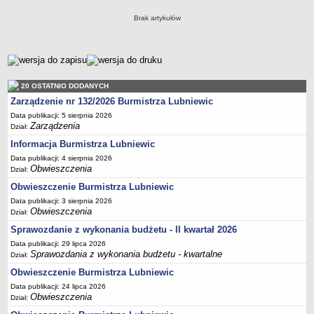
Sołectwa
Brak artykułów
Współpraca zagraniczna
Strategia rozwoju Gminy
metryczka
AKTUALNOŚCI I OBWIESZCZENIA
Aktualności
20 OSTATNIO DODANYCH
Obwieszczenia, ogłoszenia i komunikaty
Zarządzenie nr 132/2026 Burmistrza Lubniewic
Data publikacji: 5 sierpnia 2026
KOMUNIKATY
Zarządzenia
Dział:
Drogi
Informacja Burmistrza Lubniewic
Energia elektryczna
Data publikacji: 4 sierpnia 2026
Meteorologiczne
Obwieszczenia
Dział:
Rozkłady jazdy autobusów
Obwieszczenie Burmistrza Lubniewic
Data publikacji: 3 sierpnia 2026
Wodociągi - ocena jakości wody
Obwieszczenia
Dział:
KONKURSY
Sprawozdanie z wykonania budżetu - II kwartał 2026
Ogłoszenia o konkursach
Data publikacji: 29 lipca 2026
URZĄD MIEJSKI
Sprawozdania z wykonania budżetu - kwartalne
Dział:
Dane adresowe
Obwieszczenie Burmistrza Lubniewic
Burmistrz Lubniewic
Data publikacji: 24 lipca 2026
Obwieszczenia
Dział:
Zastępca Burmistrza Lubniewic