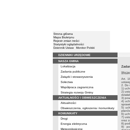
Strona główna
Mapa Biuletynu
Rejestr zmian treści
Statystyki oglądalności
Dziennik Ustaw
Monitor Polski
DZIENNIKI URZĘDOWE
Menu
NASZA GMINA
Lokalizacja
Zadan
Zadania publiczne
Wycią
Związki i stowarzyszenia
Art. 1
Sołectwa
ustawy
2. Do 
Współpraca zagraniczna
1) uch
2) ust
Strategia rozwoju Gminy
działa
AKTUALNOŚCI I OBWIESZCZENIA
3) pow
4) uc
Aktualności
sprawi
5) uc
Obwieszczenia, ogłoszenia i komunikaty
planó
KOMUNIKATY
6) uc
7) ust
Drogi
oraz z
8) pod
Energia elektryczna
9) po
Meteorologiczne
dotycz