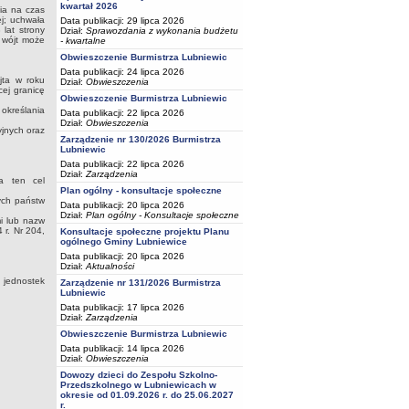
kwartał 2026
ia na czas
ej; uchwała
Data publikacji: 29 lipca 2026
lat strony
Dział:
Sprawozdania z wykonania budżetu
 wójt może
- kwartalne
Obwieszczenie Burmistrza Lubniewic
Data publikacji: 24 lipca 2026
jta w roku
Dział:
Obwieszczenia
ej granicę
Obwieszczenie Burmistrza Lubniewic
 określania
Data publikacji: 22 lipca 2026
Dział:
Obwieszczenia
yjnych oraz
Zarządzenie nr 130/2026 Burmistrza
Lubniewic
Data publikacji: 22 lipca 2026
Dział:
Zarządzenia
a ten cel
Plan ogólny - konsultacje społeczne
ych państw
Data publikacji: 20 lipca 2026
Dział:
Plan ogólny - Konsultacje społeczne
i lub nazw
 r. Nr 204,
Konsultacje społeczne projektu Planu
ogólnego Gminy Lubniewice
Data publikacji: 20 lipca 2026
Dział:
Aktualności
 jednostek
Zarządzenie nr 131/2026 Burmistrza
Lubniewic
Data publikacji: 17 lipca 2026
Dział:
Zarządzenia
Obwieszczenie Burmistrza Lubniewic
Data publikacji: 14 lipca 2026
Dział:
Obwieszczenia
Dowozy dzieci do Zespołu Szkolno-
Przedszkolnego w Lubniewicach w
okresie od 01.09.2026 r. do 25.06.2027
r.