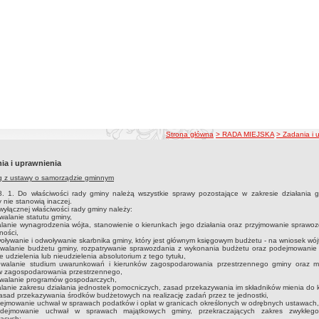
ścieżka nawigacji
Strona główna
> RADA MIEJSKA
> Zadania i 
ia i uprawnienia
g z ustawy o samorządzie gminnym
8. 1. Do właściwości rady gminy należą wszystkie sprawy pozostające w zakresie działania gm
 nie stanowią inaczej.
wyłącznej właściwości rady gminy należy:
walanie statutu gminy,
alanie wynagrodzenia wójta, stanowienie o kierunkach jego działania oraz przyjmowanie sprawo
lności,
oływanie i odwoływanie skarbnika gminy, który jest głównym księgowym budżetu - na wniosek wój
hwalanie budżetu gminy, rozpatrywanie sprawozdania z wykonania budżetu oraz podejmowanie
e udzielenia lub nieudzielenia absolutorium z tego tytułu,
hwalanie studium uwarunkowań i kierunków zagospodarowania przestrzennego gminy oraz m
w zagospodarowania przestrzennego,
hwalanie programów gospodarczych,
alanie zakresu działania jednostek pomocniczych, zasad przekazywania im składników mienia do 
asad przekazywania środków budżetowych na realizację zadań przez te jednostki,
ejmowanie uchwał w sprawach podatków i opłat w granicach określonych w odrębnych ustawach,
dejmowanie uchwał w sprawach majątkowych gminy, przekraczających zakres zwykłego
ących: