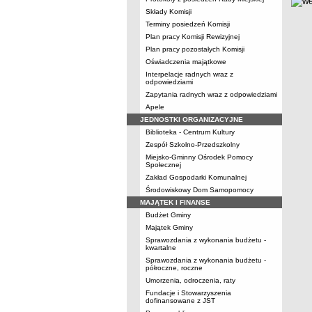
Składy Komisji
Terminy posiedzeń Komisji
Plan pracy Komisji Rewizyjnej
Plan pracy pozostałych Komisji
Oświadczenia majątkowe
Interpelacje radnych wraz z
odpowiedziami
Zapytania radnych wraz z odpowiedziami
Apele
JEDNOSTKI ORGANIZACYJNE
Biblioteka - Centrum Kultury
Zespół Szkolno-Przedszkolny
Miejsko-Gminny Ośrodek Pomocy
Społecznej
Zakład Gospodarki Komunalnej
Środowiskowy Dom Samopomocy
MAJĄTEK I FINANSE
Budżet Gminy
Majątek Gminy
Sprawozdania z wykonania budżetu -
kwartalne
Sprawozdania z wykonania budżetu -
półroczne, roczne
Umorzenia, odroczenia, raty
Fundacje i Stowarzyszenia
dofinansowane z JST