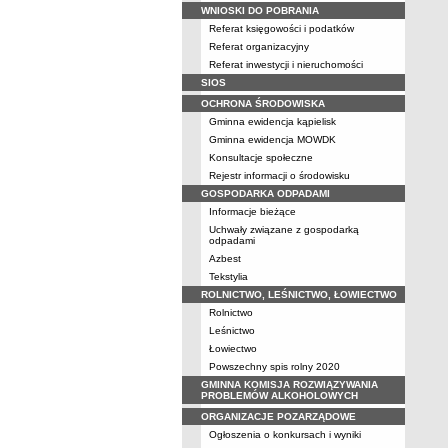
WNIOSKI DO POBRANIA
Referat księgowości i podatków
Referat organizacyjny
Referat inwestycji i nieruchomości
SIOS
OCHRONA ŚRODOWISKA
Gminna ewidencja kąpielisk
Gminna ewidencja MOWDK
Konsultacje społeczne
Rejestr informacji o środowisku
GOSPODARKA ODPADAMI
Informacje bieżące
Uchwały związane z gospodarką
odpadami
Azbest
Tekstylia
ROLNICTWO, LEŚNICTWO, ŁOWIECTWO
Rolnictwo
Leśnictwo
Łowiectwo
Powszechny spis rolny 2020
GMINNA KOMISJA ROZWIĄZYWANIA
PROBLEMÓW ALKOHOLOWYCH
ORGANIZACJE POZARZĄDOWE
Ogłoszenia o konkursach i wyniki