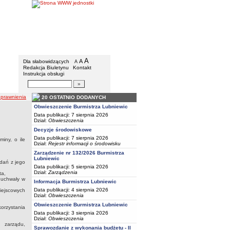
BIP - Urząd Miejski w Lubniewicach
Menu dodatkowe
A
powiększ czcionkę
A
standardowy rozmiar czcionki
Dla słabowidzących
A
pomniejsz czcionkę
Redakcja Biuletynu
Kontakt
Instrukcja obsługi
Wyszukiwarka artykułów
Szukaj
uprawnienia
20 OSTATNIO DODANYCH
Obwieszczenie Burmistrza Lubniewic
Data publikacji: 7 sierpnia 2026
Dział:
Obwieszczenia
Decyzje środowiskowe
Data publikacji: 7 sierpnia 2026
iny, o ile
Dział:
Rejestr informacji o środowisku
Zarządzenie nr 132/2026 Burmistrza
Lubniewic
zdań z jego
Data publikacji: 5 sierpnia 2026
Dział:
Zarządzenia
ta,
 uchwały w
Informacja Burmistrza Lubniewic
Data publikacji: 4 sierpnia 2026
iejscowych
Dział:
Obwieszczenia
Obwieszczenie Burmistrza Lubniewic
korzystania
Data publikacji: 3 sierpnia 2026
Dział:
Obwieszczenia
 zarządu,
Sprawozdanie z wykonania budżetu - II