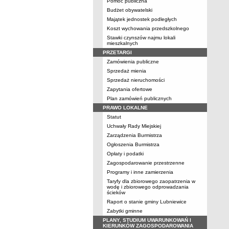
Pomoc publiczna
Budżet obywatelski
Majątek jednostek podległych
Koszt wychowania przedszkolnego
Stawki czynszów najmu lokali
mieszkalnych
PRZETARGI
Zamówienia publiczne
Sprzedaż mienia
Sprzedaż nieruchomości
Zapytania ofertowe
Plan zamówień publicznych
PRAWO LOKALNE
Statut
Uchwały Rady Miejskiej
Zarządzenia Burmistrza
Ogłoszenia Burmistrza
Opłaty i podatki
Zagospodarowanie przestrzenne
Programy i inne zamierzenia
Taryfy dla zbiorowego zaopatrzenia w
wodę i zbiorowego odprowadzania
ścieków
Raport o stanie gminy Lubniewice
Zabytki gminne
PLANY, STUDIUM UWARUNKOWAŃ I
KIERUNKÓW ZAGOSPODAROWANIA