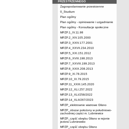
PRZESTRZENNEGO
Zagospodarowanie przestrzenne
0_Studium
Plan ogólny
Plan ogólny - opiniowanie i uzgadnianie
Plan ogólny - Konsultacje społeczne
MPZP.1_IV.11.98
MPZP.2_XIV.105.2000
MPZP.3_XXIV.177.2001
MPZP.4_XXVII.234.2010
MPZP.5_XXI.151.2012
MPZP.6_XVIII.198.2013
MPZP.7_XXVIII.199.2013
MPZP.8_XXIX.208.2013
MPZP.9_XI.78.2015
MPZP.10_XI.79.2015
MPZP.11_XXIII.145.2020
MPZP.12_XLI.257.2022
MPZP.13_XLI/258/2022
MPZP.14_XLII/267/2023
MPZP_elektrownie wiatrowe Glisno
MPZP_obszar położony w południowo-
zachodniej części m. Lubniewice
MPZP_część obrębu Glisno w rejonie
jeziora Lubniewsko
MPZP_część obrębu Glisno