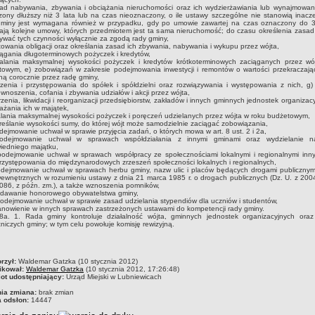
sad nabywania, zbywania i obciążania nieruchomości oraz ich wydzierżawiania lub wynajmowan
ony dłuższy niż 3 lata lub na czas nieoznaczony, o ile ustawy szczególne nie stanowią inacz
gminy jest wymagana również w przypadku, gdy po umowie zawartej na czas oznaczony do 3 
ają kolejne umowy, których przedmiotem jest ta sama nieruchomość; do czasu określenia zasad
wać tych czynności wyłącznie za zgodą rady gminy,
towania obligacji oraz określania zasad ich zbywania, nabywania i wykupu przez wójta,
iągania długoterminowych pożyczek i kredytów,
talania maksymalnej wysokości pożyczek i kredytów krótkoterminowych zaciąganych przez wó
owym, e) zobowiązań w zakresie podejmowania inwestycji i remontów o wartości przekraczając
ną corocznie przez radę gminy,
rzenia i przystępowania do spółek i spółdzielni oraz rozwiązywania i występowania z nich, g)
wnoszenia, cofania i zbywania udziałów i akcji przez wójta,
rzenia, likwidacji i reorganizacji przedsiębiorstw, zakładów i innych gminnych jednostek organizac
żania ich w majątek,
alania maksymalnej wysokości pożyczek i poręczeń udzielanych przez wójta w roku budżetowym,
reślanie wysokości sumy, do której wójt może samodzielnie zaciągać zobowiązania,
dejmowanie uchwał w sprawie przyjęcia zadań, o których mowa w art. 8 ust. 2 i 2a,
odejmowanie uchwał w sprawach współdziałania z innymi gminami oraz wydzielanie n
iedniego majątku,
podejmowanie uchwał w sprawach współpracy ze społecznościami lokalnymi i regionalnymi inn
rzystępowania do międzynarodowych zrzeszeń społeczności lokalnych i regionalnych,
odejmowanie uchwał w sprawach herbu gminy, nazw ulic i placów będących drogami publicznym
ewnętrznych w rozumieniu ustawy z dnia 21 marca 1985 r. o drogach publicznych (Dz. U. z 2004
086, z późn. zm.), a także wznoszenia pomników,
adawanie honorowego obywatelstwa gminy,
odejmowanie uchwał w sprawie zasad udzielania stypendiów dla uczniów i studentów,
anowienie w innych sprawach zastrzeżonych ustawami do kompetencji rady gminy.
18a. 1. Rada gminy kontroluje działalność wójta, gminnych jednostek organizacyjnych oraz
iczych gminy; w tym celu powołuje komisję rewizyjną.
czka
rzył:
Waldemar Gatzka (10 stycznia 2012)
ikował:
Waldemar Gatzka
(10 stycznia 2012, 17:26:48)
ot udostępniający:
Urząd Miejski w Lubniewicach
nia zmiana:
brak zmian
a odsłon:
14447