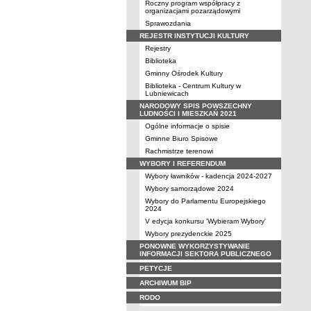
Roczny program współpracy z
organizacjami pozarządowymi
Sprawozdania
REJESTR INSTYTUCJI KULTURY
Rejestry
Biblioteka
Gminny Ośrodek Kultury
Biblioteka - Centrum Kultury w
Lubniewicach
NARODOWY SPIS POWSZECHNY
LUDNOŚCI I MIESZKAŃ 2021
Ogólne informacje o spisie
Gminne Biuro Spisowe
Rachmistrze terenowi
WYBORY I REFERENDUM
Wybory ławników - kadencja 2024-2027
Wybory samorządowe 2024
Wybory do Parlamentu Europejskiego
2024
V edycja konkursu 'Wybieram Wybory'
Wybory prezydenckie 2025
PONOWNE WYKORZYSTYWANIE
INFORMACJI SEKTORA PUBLICZNEGO
PETYCJE
ARCHIWUM BIP
RODO