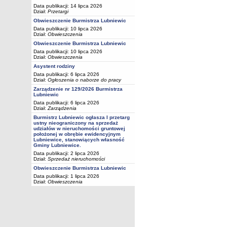
Data publikacji: 14 lipca 2026
Dział:
Przetargi
Obwieszczenie Burmistrza Lubniewic
Data publikacji: 10 lipca 2026
Dział:
Obwieszczenia
Obwieszczenie Burmistrza Lubniewic
Data publikacji: 10 lipca 2026
Dział:
Obwieszczenia
Asystent rodziny
Data publikacji: 6 lipca 2026
Dział:
Ogłoszenia o naborze do pracy
Zarządzenie nr 129/2026 Burmistrza
Lubniewic
Data publikacji: 6 lipca 2026
Dział:
Zarządzenia
Burmistrz Lubniewic ogłasza I przetarg
ustny nieograniczony na sprzedaż
udziałów w nieruchomości gruntowej
położonej w obrębie ewidencyjnym
Lubniewice, stanowiących własność
Gminy Lubniewice.
Data publikacji: 2 lipca 2026
Dział:
Sprzedaż nieruchomości
Obwieszczenie Burmistrza Lubniewic
Data publikacji: 1 lipca 2026
Dział:
Obwieszczenia