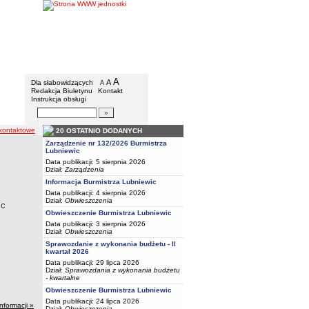
BIP - Urząd Miejski w Lubniewicach
Menu dodatkowe
A
powiększ czcionkę
A
standardowy rozmiar czcionki
Dla słabowidzących
A
pomniejsz czcionkę
Redakcja Biuletynu
Kontakt
Instrukcja obsługi
Wyszukiwarka artykułów
Szukaj
kontaktowe
20 OSTATNIO DODANYCH
Zarządzenie nr 132/2026 Burmistrza
Lubniewic
Data publikacji: 5 sierpnia 2026
Dział:
Zarządzenia
Informacja Burmistrza Lubniewic
Data publikacji: 4 sierpnia 2026
Dział:
Obwieszczenia
ic
Obwieszczenie Burmistrza Lubniewic
Data publikacji: 3 sierpnia 2026
Dział:
Obwieszczenia
Sprawozdanie z wykonania budżetu - II
kwartał 2026
Data publikacji: 29 lipca 2026
Dział:
Sprawozdania z wykonania budżetu
- kwartalne
Obwieszczenie Burmistrza Lubniewic
Data publikacji: 24 lipca 2026
informacji »
Dział:
Obwieszczenia