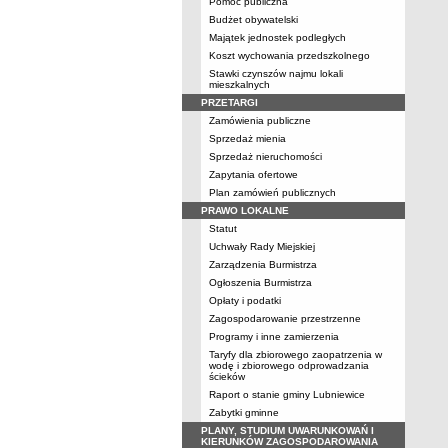
Pomoc publiczna
Budżet obywatelski
Majątek jednostek podległych
Koszt wychowania przedszkolnego
Stawki czynszów najmu lokali
mieszkalnych
PRZETARGI
Zamówienia publiczne
Sprzedaż mienia
Sprzedaż nieruchomości
Zapytania ofertowe
Plan zamówień publicznych
PRAWO LOKALNE
Statut
Uchwały Rady Miejskiej
Zarządzenia Burmistrza
Ogłoszenia Burmistrza
Opłaty i podatki
Zagospodarowanie przestrzenne
Programy i inne zamierzenia
Taryfy dla zbiorowego zaopatrzenia w
wodę i zbiorowego odprowadzania
ścieków
Raport o stanie gminy Lubniewice
Zabytki gminne
PLANY, STUDIUM UWARUNKOWAŃ I
KIERUNKÓW ZAGOSPODAROWANIA