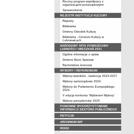
Roczny program współpracy z
organizacjami pozarządowymi
Sprawozdania
REJESTR INSTYTUCJI KULTURY
Rejestry
Biblioteka
Gminny Ośrodek Kultury
Biblioteka - Centrum Kultury w
Lubniewicach
NARODOWY SPIS POWSZECHNY
LUDNOŚCI I MIESZKAŃ 2021
Ogólne informacje o spisie
Gminne Biuro Spisowe
Rachmistrze terenowi
WYBORY I REFERENDUM
Wybory ławników - kadencja 2024-2027
Wybory samorządowe 2024
Wybory do Parlamentu Europejskiego
2024
V edycja konkursu 'Wybieram Wybory'
Wybory prezydenckie 2025
PONOWNE WYKORZYSTYWANIE
INFORMACJI SEKTORA PUBLICZNEGO
PETYCJE
ARCHIWUM BIP
RODO