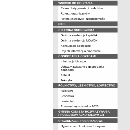
WNIOSKI DO POBRANIA
Referat księgowości i podatków
Referat organizacyjny
Referat inwestycji i nieruchomości
SIOS
OCHRONA ŚRODOWISKA
Gminna ewidencja kąpielisk
Gminna ewidencja MOWDK
Konsultacje społeczne
Rejestr informacji o środowisku
GOSPODARKA ODPADAMI
Informacje bieżące
Uchwały związane z gospodarką
odpadami
Azbest
Tekstylia
ROLNICTWO, LEŚNICTWO, ŁOWIECTWO
Rolnictwo
Leśnictwo
Łowiectwo
Powszechny spis rolny 2020
GMINNA KOMISJA ROZWIĄZYWANIA
PROBLEMÓW ALKOHOLOWYCH
ORGANIZACJE POZARZĄDOWE
Ogłoszenia o konkursach i wyniki