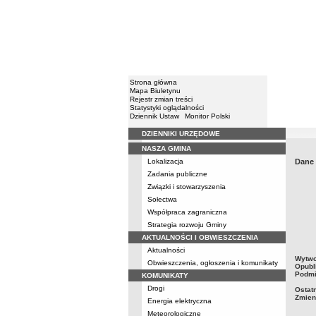
Strona główna
Mapa Biuletynu
Rejestr zmian treści
Statystyki oglądalności
Dziennik Ustaw
Monitor Polski
DZIENNIKI URZĘDOWE
Menu
NASZA GMINA
Lokalizacja
Dane
Zadania publiczne
Związki i stowarzyszenia
Sołectwa
Współpraca zagraniczna
Strategia rozwoju Gminy
AKTUALNOŚCI I OBWIESZCZENIA
Aktualności
metry
Wytwo
Obwieszczenia, ogłoszenia i komunikaty
Opubl
Podmi
KOMUNIKATY
Drogi
Ostat
Zmien
Energia elektryczna
Meteorologiczne