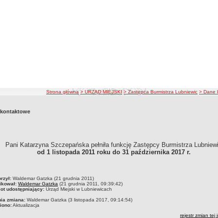
ścieżka nawigacji
Strona główna
> URZĄD MIEJSKI
> Zastępca Burmistrza Lubniewic
> Dane 
 kontaktowe
Pani Katarzyna Szczepańska pełniła funkcję Zastępcy Burmistrza Lubniew
od 1 listopada 2011 roku do 31 października 2017 r.
czka
rzył:
Waldemar Gatzka (21 grudnia 2011)
ikował:
Waldemar Gatzka
(21 grudnia 2011, 09:39:42)
ot udostępniający:
Urząd Miejski w Lubniewicach
nia zmiana:
Waldemar Gatzka (3 listopada 2017, 09:14:54)
iono:
Aktualizacja
rejestr zmian tej 