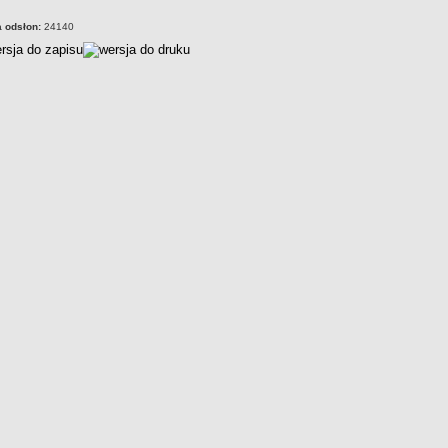
a odsłon:
24140