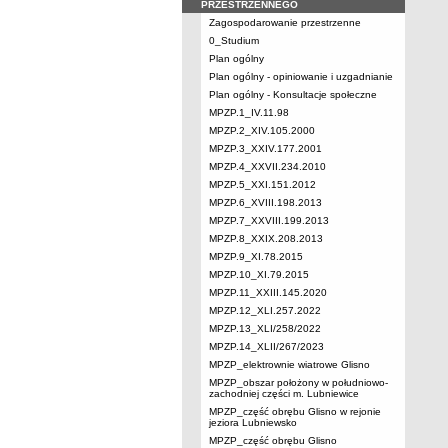
PRZESTRZENNEGO
Zagospodarowanie przestrzenne
0_Studium
Plan ogólny
Plan ogólny - opiniowanie i uzgadnianie
Plan ogólny - Konsultacje społeczne
MPZP.1_IV.11.98
MPZP.2_XIV.105.2000
MPZP.3_XXIV.177.2001
MPZP.4_XXVII.234.2010
MPZP.5_XXI.151.2012
MPZP.6_XVIII.198.2013
MPZP.7_XXVIII.199.2013
MPZP.8_XXIX.208.2013
MPZP.9_XI.78.2015
MPZP.10_XI.79.2015
MPZP.11_XXIII.145.2020
MPZP.12_XLI.257.2022
MPZP.13_XLI/258/2022
MPZP.14_XLII/267/2023
MPZP_elektrownie wiatrowe Glisno
MPZP_obszar położony w południowo-
zachodniej części m. Lubniewice
MPZP_część obrębu Glisno w rejonie
jeziora Lubniewsko
MPZP_część obrębu Glisno