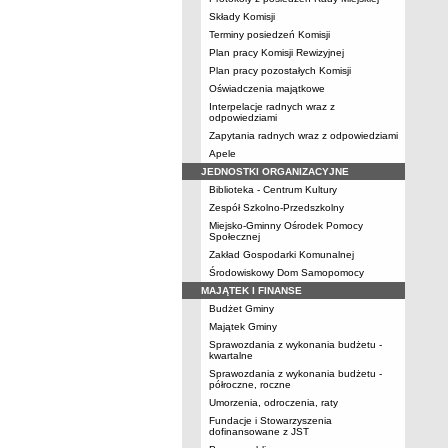
Składy Komisji
Terminy posiedzeń Komisji
Plan pracy Komisji Rewizyjnej
Plan pracy pozostałych Komisji
Oświadczenia majątkowe
Interpelacje radnych wraz z
odpowiedziami
Zapytania radnych wraz z odpowiedziami
Apele
JEDNOSTKI ORGANIZACYJNE
Biblioteka - Centrum Kultury
Zespół Szkolno-Przedszkolny
Miejsko-Gminny Ośrodek Pomocy
Społecznej
Zakład Gospodarki Komunalnej
Środowiskowy Dom Samopomocy
MAJĄTEK I FINANSE
Budżet Gminy
Majątek Gminy
Sprawozdania z wykonania budżetu -
kwartalne
Sprawozdania z wykonania budżetu -
półroczne, roczne
Umorzenia, odroczenia, raty
Fundacje i Stowarzyszenia
dofinansowane z JST