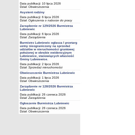
Data publikacji: 10 lipca 2026
Dział:
Obwieszczenia
Asystent rodziny
Data publikacji: 6 lipca 2026
Dział:
Ogłoszenia o naborze do pracy
Zarządzenie nr 129/2026 Burmistrza
Lubniewic
Data publikacji: 6 lipca 2026
Dział:
Zarządzenia
Burmistrz Lubniewic ogłasza I przetarg
ustny nieograniczony na sprzedaż
udziałów w nieruchomości gruntowej
położonej w obrębie ewidencyjnym
Lubniewice, stanowiących własność
Gminy Lubniewice.
Data publikacji: 2 lipca 2026
Dział:
Sprzedaż nieruchomości
Obwieszczenie Burmistrza Lubniewic
Data publikacji: 1 lipca 2026
Dział:
Obwieszczenia
Zarządzenie nr 128/2026 Burmistrza
Lubniewic
Data publikacji: 26 czerwca 2026
Dział:
Zarządzenia
Ogłoszenie Burmistrza Lubniewic
Data publikacji: 26 czerwca 2026
Dział:
Obwieszczenia