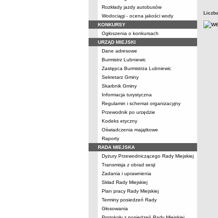
Rozkłady jazdy autobusów
Liczb
Wodociągi - ocena jakości wody
KONKURSY
Ogłoszenia o konkursach
URZĄD MIEJSKI
Dane adresowe
Burmistrz Lubniewic
Zastępca Burmistrza Lubniewic
Sekretarz Gminy
Skarbnik Gminy
Informacja turystyczna
Regulamin i schemat organizacyjny
Przewodnik po urzędzie
Kodeks etyczny
Oświadczenia majątkowe
Raporty
RADA MIEJSKA
Dyżury Przewodniczącego Rady Miejskiej
Transmisja z obrad sesji
Zadania i uprawnienia
Skład Rady Miejskiej
Plan pracy Rady Miejskiej
Terminy posiedzeń Rady
Głosowania
Protokoły z posiedzeń Rady Miejskiej