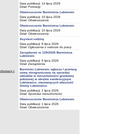
Data publikacji: 14 lipca 2026
Dział:
Przetargi
Obwieszczenie Burmistrza Lubniewic
Data publikacji: 10 lipca 2026
Dział:
Obwieszczenia
Obwieszczenie Burmistrza Lubniewic
Data publikacji: 10 lipca 2026
Dział:
Obwieszczenia
Asystent rodziny
Data publikacji: 6 lipca 2026
Dział:
Ogłoszenia o naborze do pracy
Zarządzenie nr 129/2026 Burmistrza
Lubniewic
Data publikacji: 6 lipca 2026
Dział:
Zarządzenia
Burmistrz Lubniewic ogłasza I przetarg
informacji »
ustny nieograniczony na sprzedaż
udziałów w nieruchomości gruntowej
położonej w obrębie ewidencyjnym
Lubniewice, stanowiących własność
Gminy Lubniewice.
Data publikacji: 2 lipca 2026
Dział:
Sprzedaż nieruchomości
Obwieszczenie Burmistrza Lubniewic
Data publikacji: 1 lipca 2026
Dział:
Obwieszczenia