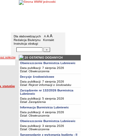
BIP - Urząd Miejski w Lubniewicach
Menu dodatkowe
A
powiększ czcionkę
A
standardowy rozmiar czcionki
Dla słabowidzących
A
pomniejsz czcionkę
Redakcja Biuletynu
Kontakt
Instrukcja obsługi
Wyszukiwarka artykułów
Szukaj
kaz sołectw
20 OSTATNIO DODANYCH
Obwieszczenie Burmistrza Lubniewic
Data publikacji: 7 sierpnia 2026
Dział:
Obwieszczenia
Decyzje środowiskowe
Data publikacji: 7 sierpnia 2026
Dział:
Rejestr informacji o środowisku
a statutów
Zarządzenie nr 132/2026 Burmistrza
Lubniewic
Data publikacji: 5 sierpnia 2026
Dział:
Zarządzenia
Informacja Burmistrza Lubniewic
Data publikacji: 4 sierpnia 2026
Dział:
Obwieszczenia
Obwieszczenie Burmistrza Lubniewic
Data publikacji: 3 sierpnia 2026
Dział:
Obwieszczenia
Sprawozdanie z wykonania budżetu - II