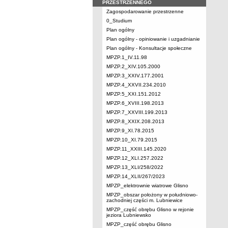
PRZESTRZENNEGO
Zagospodarowanie przestrzenne
0_Studium
Plan ogólny
Plan ogólny - opiniowanie i uzgadnianie
Plan ogólny - Konsultacje społeczne
MPZP.1_IV.11.98
MPZP.2_XIV.105.2000
MPZP.3_XXIV.177.2001
MPZP.4_XXVII.234.2010
MPZP.5_XXI.151.2012
MPZP.6_XVIII.198.2013
MPZP.7_XXVIII.199.2013
MPZP.8_XXIX.208.2013
MPZP.9_XI.78.2015
MPZP.10_XI.79.2015
MPZP.11_XXIII.145.2020
MPZP.12_XLI.257.2022
MPZP.13_XLI/258/2022
MPZP.14_XLII/267/2023
MPZP_elektrownie wiatrowe Glisno
MPZP_obszar położony w południowo-
zachodniej części m. Lubniewice
MPZP_część obrębu Glisno w rejonie
jeziora Lubniewsko
MPZP_część obrębu Glisno