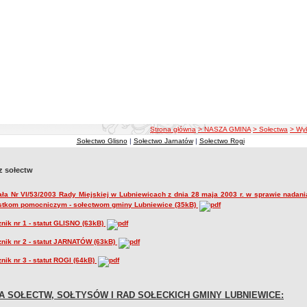
ścieżka nawigacji
Strona główna
> NASZA GMINA
> Sołectwa
> Wy
Sołectwo Glisno
|
Sołectwo Jarnatów
|
Sołectwo Rogi
 sołectw
ła Nr VI/53/2003 Rady Miejskiej w Lubniewicach z dnia 28 maja 2003 r. w sprawie nadani
stkom pomocniczym - sołectwom gminy Lubniewice (35kB)
nik nr 1 - statut GLISNO (63kB)
znik nr 2 - statut JARNATÓW (63kB)
nik nr 3 - statut ROGI (64kB)
TA SOŁECTW, SOŁTYSÓW I RAD SOŁECKICH GMINY LUBNIEWICE: