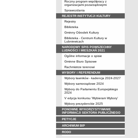
Roczny program współpracy z
organizacjami pozarządowymi
Sprawozdania
REJESTR INSTYTUCJI KULTURY
Rejestry
Biblioteka
Gminny Ośrodek Kultury
Biblioteka - Centrum Kultury w
Lubniewicach
NARODOWY SPIS POWSZECHNY
LUDNOŚCI I MIESZKAŃ 2021
Ogólne informacje o spisie
Gminne Biuro Spisowe
Rachmistrze terenowi
WYBORY I REFERENDUM
Wybory ławników - kadencja 2024-2027
Wybory samorządowe 2024
Wybory do Parlamentu Europejskiego
2024
V edycja konkursu 'Wybieram Wybory'
Wybory prezydenckie 2025
PONOWNE WYKORZYSTYWANIE
INFORMACJI SEKTORA PUBLICZNEGO
PETYCJE
ARCHIWUM BIP
RODO