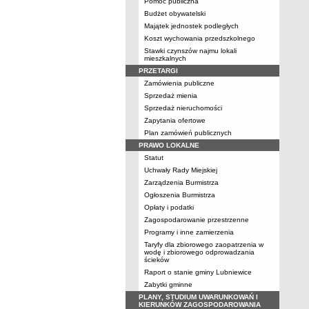
Pomoc publiczna
Budżet obywatelski
Majątek jednostek podległych
Koszt wychowania przedszkolnego
Stawki czynszów najmu lokali
mieszkalnych
PRZETARGI
Zamówienia publiczne
Sprzedaż mienia
Sprzedaż nieruchomości
Zapytania ofertowe
Plan zamówień publicznych
PRAWO LOKALNE
Statut
Uchwały Rady Miejskiej
Zarządzenia Burmistrza
Ogłoszenia Burmistrza
Opłaty i podatki
Zagospodarowanie przestrzenne
Programy i inne zamierzenia
Taryfy dla zbiorowego zaopatrzenia w
wodę i zbiorowego odprowadzania
ścieków
Raport o stanie gminy Lubniewice
Zabytki gminne
PLANY, STUDIUM UWARUNKOWAŃ I
KIERUNKÓW ZAGOSPODAROWANIA