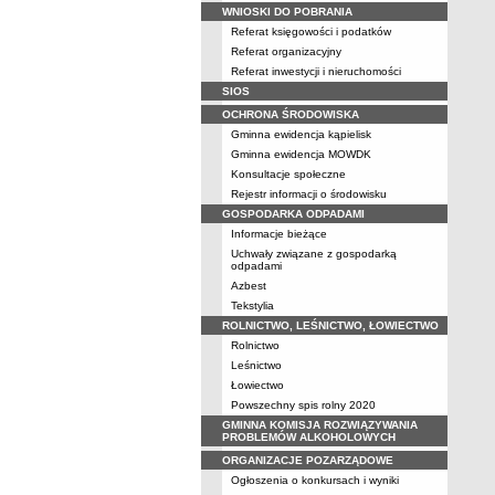
WNIOSKI DO POBRANIA
Referat księgowości i podatków
Referat organizacyjny
Referat inwestycji i nieruchomości
SIOS
OCHRONA ŚRODOWISKA
Gminna ewidencja kąpielisk
Gminna ewidencja MOWDK
Konsultacje społeczne
Rejestr informacji o środowisku
GOSPODARKA ODPADAMI
Informacje bieżące
Uchwały związane z gospodarką
odpadami
Azbest
Tekstylia
ROLNICTWO, LEŚNICTWO, ŁOWIECTWO
Rolnictwo
Leśnictwo
Łowiectwo
Powszechny spis rolny 2020
GMINNA KOMISJA ROZWIĄZYWANIA
PROBLEMÓW ALKOHOLOWYCH
ORGANIZACJE POZARZĄDOWE
Ogłoszenia o konkursach i wyniki