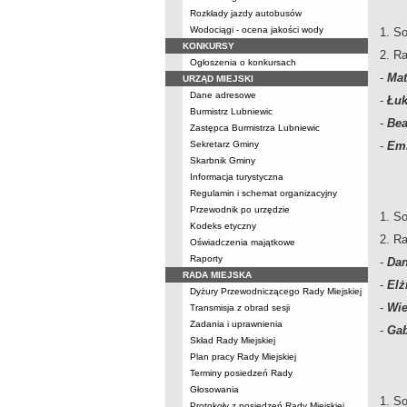
Rozkłady jazdy autobusów
Wodociągi - ocena jakości wody
1.
So
KONKURSY
2. R
Ogłoszenia o konkursach
-
Mat
URZĄD MIEJSKI
Dane adresowe
-
Łuk
Burmistrz Lubniewic
-
Bea
Zastępca Burmistrza Lubniewic
Sekretarz Gminy
-
Emi
Skarbnik Gminy
Informacja turystyczna
Regulamin i schemat organizacyjny
Przewodnik po urzędzie
1. So
Kodeks etyczny
2. R
Oświadczenia majątkowe
Raporty
-
Dan
RADA MIEJSKA
-
Elż
Dyżury Przewodniczącego Rady Miejskiej
-
Wie
Transmisja z obrad sesji
Zadania i uprawnienia
-
Gab
Skład Rady Miejskiej
Plan pracy Rady Miejskiej
Terminy posiedzeń Rady
Głosowania
1. So
Protokoły z posiedzeń Rady Miejskiej