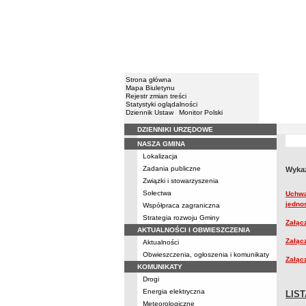
Strona główna
Mapa Biuletynu
Rejestr zmian treści
Statystyki oglądalności
Dziennik Ustaw
Monitor Polski
DZIENNIKI URZĘDOWE
Menu
NASZA GMINA
Lokalizacja
Zadania publiczne
Wykaz
Związki i stowarzyszenia
Sołectwa
Uchwa
jedno
Współpraca zagraniczna
Strategia rozwoju Gminy
Załącz
AKTUALNOŚCI I OBWIESZCZENIA
Załąc
Aktualności
Obwieszczenia, ogłoszenia i komunikaty
Załącz
KOMUNIKATY
Drogi
Energia elektryczna
LIS
Meteorologiczne