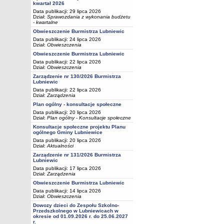
kwartał 2026
Data publikacji: 29 lipca 2026
Dział:
Sprawozdania z wykonania budżetu
- kwartalne
Obwieszczenie Burmistrza Lubniewic
Data publikacji: 24 lipca 2026
Dział:
Obwieszczenia
Obwieszczenie Burmistrza Lubniewic
Data publikacji: 22 lipca 2026
Dział:
Obwieszczenia
Zarządzenie nr 130/2026 Burmistrza
Lubniewic
Data publikacji: 22 lipca 2026
Dział:
Zarządzenia
Plan ogólny - konsultacje społeczne
Data publikacji: 20 lipca 2026
Dział:
Plan ogólny - Konsultacje społeczne
Konsultacje społeczne projektu Planu
ogólnego Gminy Lubniewice
Data publikacji: 20 lipca 2026
Dział:
Aktualności
Zarządzenie nr 131/2026 Burmistrza
Lubniewic
Data publikacji: 17 lipca 2026
Dział:
Zarządzenia
Obwieszczenie Burmistrza Lubniewic
Data publikacji: 14 lipca 2026
Dział:
Obwieszczenia
Dowozy dzieci do Zespołu Szkolno-
Przedszkolnego w Lubniewicach w
okresie od 01.09.2026 r. do 25.06.2027
r.