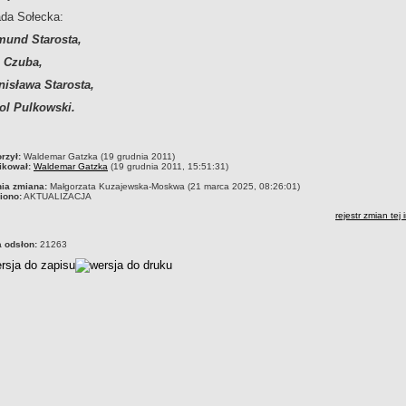
ada Sołecka:
und Starosta,
 Czuba,
nisława Starosta,
ol Pulkowski.
czka
rzył:
Waldemar Gatzka (19 grudnia 2011)
ikował:
Waldemar Gatzka
(19 grudnia 2011, 15:51:31)
nia zmiana:
Małgorzata Kuzajewska-Moskwa (21 marca 2025, 08:26:01)
iono:
AKTUALIZACJA
rejestr zmian tej 
a odsłon:
21263