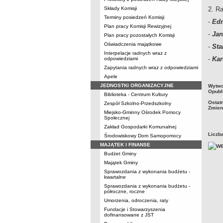
Składy Komisji
2. R
Terminy posiedzeń Komisji
-
Edm
Plan pracy Komisji Rewizyjnej
-
Jan
Plan pracy pozostałych Komisji
Oświadczenia majątkowe
-
Sta
Interpelacje radnych wraz z
-
Kar
odpowiedziami
Zapytania radnych wraz z odpowiedziami
Apele
metry
JEDNOSTKI ORGANIZACYJNE
Wytwo
Opubl
Biblioteka - Centrum Kultury
Ostat
Zespół Szkolno-Przedszkolny
Zmien
Miejsko-Gminny Ośrodek Pomocy
Społecznej
Zakład Gospodarki Komunalnej
Liczb
Środowiskowy Dom Samopomocy
MAJĄTEK I FINANSE
Budżet Gminy
Majątek Gminy
Sprawozdania z wykonania budżetu -
kwartalne
Sprawozdania z wykonania budżetu -
półroczne, roczne
Umorzenia, odroczenia, raty
Fundacje i Stowarzyszenia
dofinansowane z JST