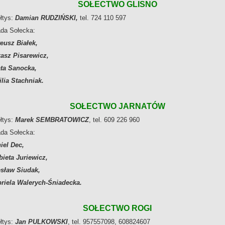
SOŁECTWO GLISNO
łtys:
Damian RUDZIŃSKI,
tel. 724 110 597
ada Sołecka:
eusz Białek,
asz Pisarewicz,
ta Sanocka,
lia Stachniak.
SOŁECTWO JARNATÓW
łtys:
Marek SEMBRATOWICZ
, tel. 609 226 960
ada Sołecka:
iel Dec,
bieta Juriewicz
,
sław Siudak,
riela Walerych-Śniadecka.
SOŁECTWO ROGI
łtys:
Jan PULKOWSKI
, tel. 957557098, 608824607