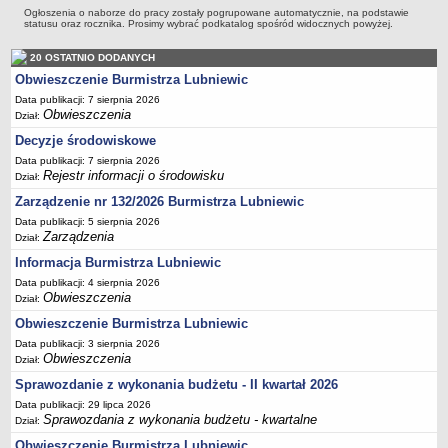
Ogłoszenia o naborze do pracy zostały pogrupowane automatycznie, na podstawie
Sołectwa
statusu oraz rocznika. Prosimy wybrać podkatalog spośród widocznych powyżej.
Współpraca zagraniczna
20 OSTATNIO DODANYCH
Strategia rozwoju Gminy
Obwieszczenie Burmistrza Lubniewic
AKTUALNOŚCI I OBWIESZCZENIA
Data publikacji: 7 sierpnia 2026
Obwieszczenia
Aktualności
Dział:
Decyzje środowiskowe
Obwieszczenia, ogłoszenia i komunikaty
Data publikacji: 7 sierpnia 2026
KOMUNIKATY
Rejestr informacji o środowisku
Dział:
Drogi
Zarządzenie nr 132/2026 Burmistrza Lubniewic
Energia elektryczna
Data publikacji: 5 sierpnia 2026
Zarządzenia
Meteorologiczne
Dział:
Informacja Burmistrza Lubniewic
Rozkłady jazdy autobusów
Data publikacji: 4 sierpnia 2026
Wodociągi - ocena jakości wody
Obwieszczenia
Dział:
KONKURSY
Obwieszczenie Burmistrza Lubniewic
Ogłoszenia o konkursach
Data publikacji: 3 sierpnia 2026
URZĄD MIEJSKI
Obwieszczenia
Dział:
Dane adresowe
Sprawozdanie z wykonania budżetu - II kwartał 2026
Burmistrz Lubniewic
Data publikacji: 29 lipca 2026
Sprawozdania z wykonania budżetu - kwartalne
Dział:
Zastępca Burmistrza Lubniewic
Obwieszczenie Burmistrza Lubniewic