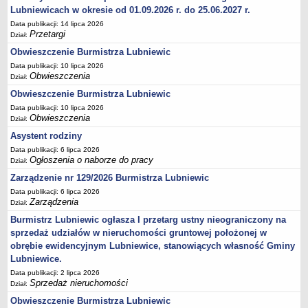
Lubniewicach w okresie od 01.09.2026 r. do 25.06.2027 r.
Terminy posiedzeń Komisji
Data publikacji: 14 lipca 2026
Plan pracy Komisji Rewizyjnej
Przetargi
Dział:
Plan pracy pozostałych Komisji
Obwieszczenie Burmistrza Lubniewic
Data publikacji: 10 lipca 2026
Oświadczenia majątkowe
Obwieszczenia
Dział:
Interpelacje radnych wraz z odpowiedziami
Obwieszczenie Burmistrza Lubniewic
Zapytania radnych wraz z odpowiedziami
Data publikacji: 10 lipca 2026
Obwieszczenia
Dział:
Apele
Asystent rodziny
JEDNOSTKI ORGANIZACYJNE
Data publikacji: 6 lipca 2026
Biblioteka - Centrum Kultury
Ogłoszenia o naborze do pracy
Dział:
Zespół Szkolno-Przedszkolny
Zarządzenie nr 129/2026 Burmistrza Lubniewic
Miejsko-Gminny Ośrodek Pomocy Społecznej
Data publikacji: 6 lipca 2026
Zarządzenia
Dział:
Zakład Gospodarki Komunalnej
Burmistrz Lubniewic ogłasza I przetarg ustny nieograniczony na
Środowiskowy Dom Samopomocy
sprzedaż udziałów w nieruchomości gruntowej położonej w
MAJĄTEK I FINANSE
obrębie ewidencyjnym Lubniewice, stanowiących własność Gminy
Budżet Gminy
Lubniewice.
Majątek Gminy
Data publikacji: 2 lipca 2026
Sprzedaż nieruchomości
Dział:
Sprawozdania z wykonania budżetu - kwartalne
Obwieszczenie Burmistrza Lubniewic
Sprawozdania z wykonania budżetu - półroczne, roczne