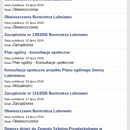
Sekretarz Gminy
Data publikacji: 24 lipca 2026
Obwieszczenia
Skarbnik Gminy
Dział:
Obwieszczenie Burmistrza Lubniewic
Informacja turystyczna
Data publikacji: 22 lipca 2026
Regulamin i schemat organizacyjny
Obwieszczenia
Dział:
Przewodnik po urzędzie
Zarządzenie nr 130/2026 Burmistrza Lubniewic
Kodeks etyczny
Data publikacji: 22 lipca 2026
Zarządzenia
Dział:
Oświadczenia majątkowe
Plan ogólny - konsultacje społeczne
Raporty
Data publikacji: 20 lipca 2026
RADA MIEJSKA
Plan ogólny - Konsultacje społeczne
Dział:
Dyżury Przewodniczącego Rady Miejskiej
Konsultacje społeczne projektu Planu ogólnego Gminy
Lubniewice
Transmisja z obrad sesji
Data publikacji: 20 lipca 2026
Zadania i uprawnienia
Aktualności
Dział:
Skład Rady Miejskiej
Zarządzenie nr 131/2026 Burmistrza Lubniewic
Plan pracy Rady Miejskiej
Data publikacji: 17 lipca 2026
Zarządzenia
Dział:
Terminy posiedzeń Rady
Obwieszczenie Burmistrza Lubniewic
Głosowania
Data publikacji: 14 lipca 2026
Protokoły z posiedzeń Rady Miejskiej
Obwieszczenia
Dział:
Składy Komisji
Dowozy dzieci do Zespołu Szkolno-Przedszkolnego w