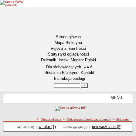
Strona główna
Mapa Biuletynu
Rejestr zmian treści
Statystyki oglądalności
Dziennik Ustaw
Monitor Polski
Menu dodatkowe
Dla słabowidzących
A
powiększ czcionkę
A
standardowy rozmiar czcionki
A
pomniejsz czcionkę
Redakcja Biuletynu
Kontakt
Instrukcja obsługi
Wyszukiwarka artykułów
Szukaj
MENU
Menu
DZIENNIKI URZĘDOWE
NASZA GMINA
Lokalizacja
Strona główna
>
Ogłoszenia o naborze do pracy
>
Aktualne
Ogłoszenia o naborze
Ogłoszenia o naborze
Zadania publiczne
Ogłoszenia o naborze
w toku (1)
Ogłoszenia o naborze
unieważnione (2)
Ogłoszenia o naborze do pracy aktualne
aktualne (0)
|
|
rozstrzygnięte (0)
|
Związki i stowarzyszenia