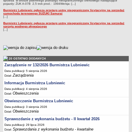
sprzeda w drodze pisemnego przetargu nieograniczonego ofertowego następujące
pojazdy: ŻUK A-07B 2,5 trok prod.: 1994Wersja: [...]
MPZP.5_XXI.151.2012
Burmistrz Lubniewic ogłasza przetarg ustny nieograniczony licytacyjny na sprzedaż
MPZP.6_XVIII.198.2013
samochodu terenowego SUZUKI Samurai
[...]
MPZP.7_XXVIII.199.2013
Burmistrz Lubniewic ogłasza przetarg ustny nieograniczony licytacyjny na sprzedaż
sprzętu wodnego pływającego
MPZP.8_XXIX.208.2013
[...]
MPZP.9_XI.78.2015
MPZP.10_XI.79.2015
metryczka
MPZP.11_XXIII.145.2020
20 OSTATNIO DODANYCH
MPZP.12_XLI.257.2022
Zarządzenie nr 132/2026 Burmistrza Lubniewic
MPZP.13_XLI/258/2022
Data publikacji: 5 sierpnia 2026
MPZP.14_XLII/267/2023
Zarządzenia
Dział:
MPZP_elektrownie wiatrowe Glisno
Informacja Burmistrza Lubniewic
Data publikacji: 4 sierpnia 2026
MPZP_obszar położony w południowo-zachodniej części m.
Obwieszczenia
Dział:
Lubniewice
Obwieszczenie Burmistrza Lubniewic
MPZP_część obrębu Glisno w rejonie jeziora Lubniewsko
Data publikacji: 3 sierpnia 2026
MPZP_część obrębu Glisno
Obwieszczenia
Dział:
WNIOSKI DO POBRANIA
Sprawozdanie z wykonania budżetu - II kwartał 2026
Referat księgowości i podatków
Data publikacji: 29 lipca 2026
Sprawozdania z wykonania budżetu - kwartalne
Dział:
Referat organizacyjny