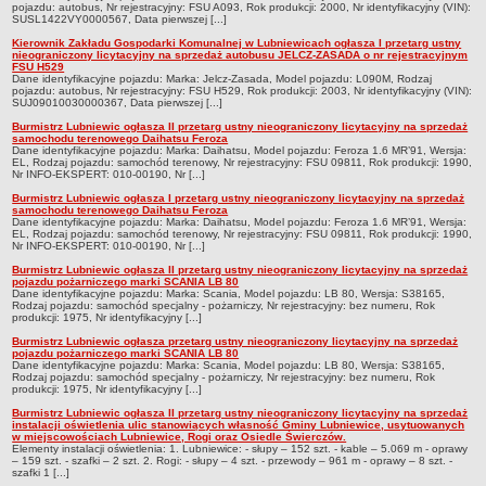
pojazdu: autobus, Nr rejestracyjny: FSU A093, Rok produkcji: 2000, Nr identyfikacyjny (VIN):
SUSL1422VY0000567, Data pierwszej [...]
Umorzenia, odroczenia, raty
Kierownik Zakładu Gospodarki Komunalnej w Lubniewicach ogłasza I przetarg ustny
Fundacje i Stowarzyszenia dofinansowane z JST
nieograniczony licytacyjny na sprzedaż autobusu JELCZ-ZASADA o nr rejestracyjnym
FSU H529
Dane identyfikacyjne pojazdu: Marka: Jelcz-Zasada, Model pojazdu: L090M, Rodzaj
Pomoc publiczna
pojazdu: autobus, Nr rejestracyjny: FSU H529, Rok produkcji: 2003, Nr identyfikacyjny (VIN):
SUJ09010030000367, Data pierwszej [...]
Budżet obywatelski
Burmistrz Lubniewic ogłasza II przetarg ustny nieograniczony licytacyjny na sprzedaż
Majątek jednostek podległych
samochodu terenowego Daihatsu Feroza
Dane identyfikacyjne pojazdu: Marka: Daihatsu, Model pojazdu: Feroza 1.6 MR’91, Wersja:
EL, Rodzaj pojazdu: samochód terenowy, Nr rejestracyjny: FSU 09811, Rok produkcji: 1990,
Koszt wychowania przedszkolnego
Nr INFO-EKSPERT: 010-00190, Nr [...]
Stawki czynszów najmu lokali mieszkalnych
Burmistrz Lubniewic ogłasza I przetarg ustny nieograniczony licytacyjny na sprzedaż
samochodu terenowego Daihatsu Feroza
PRZETARGI
Dane identyfikacyjne pojazdu: Marka: Daihatsu, Model pojazdu: Feroza 1.6 MR’91, Wersja:
EL, Rodzaj pojazdu: samochód terenowy, Nr rejestracyjny: FSU 09811, Rok produkcji: 1990,
Zamówienia publiczne
Nr INFO-EKSPERT: 010-00190, Nr [...]
Burmistrz Lubniewic ogłasza II przetarg ustny nieograniczony licytacyjny na sprzedaż
Sprzedaż mienia
pojazdu pożarniczego marki SCANIA LB 80
Dane identyfikacyjne pojazdu: Marka: Scania, Model pojazdu: LB 80, Wersja: S38165,
Sprzedaż nieruchomości
Rodzaj pojazdu: samochód specjalny - pożarniczy, Nr rejestracyjny: bez numeru, Rok
produkcji: 1975, Nr identyfikacyjny [...]
Zapytania ofertowe
Burmistrz Lubniewic ogłasza przetarg ustny nieograniczony licytacyjny na sprzedaż
pojazdu pożarniczego marki SCANIA LB 80
Plan zamówień publicznych
Dane identyfikacyjne pojazdu: Marka: Scania, Model pojazdu: LB 80, Wersja: S38165,
Rodzaj pojazdu: samochód specjalny - pożarniczy, Nr rejestracyjny: bez numeru, Rok
PRAWO LOKALNE
produkcji: 1975, Nr identyfikacyjny [...]
Statut
Burmistrz Lubniewic ogłasza II przetarg ustny nieograniczony licytacyjny na sprzedaż
instalacji oświetlenia ulic stanowiących własność Gminy Lubniewice, usytuowanych
Uchwały Rady Miejskiej
w miejscowościach Lubniewice, Rogi oraz Osiedle Świerczów.
Elementy instalacji oświetlenia: 1. Lubniewice: - słupy – 152 szt. - kable – 5.069 m - oprawy
Zarządzenia Burmistrza
– 159 szt. - szafki – 2 szt. 2. Rogi: - słupy – 4 szt. - przewody – 961 m - oprawy – 8 szt. -
szafki 1 [...]