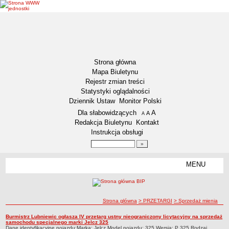
Strona główna
Mapa Biuletynu
Rejestr zmian treści
Statystyki oglądalności
Dziennik Ustaw
Monitor Polski
Menu dodatkowe
Dla słabowidzących
A
powiększ czcionkę
A
standardowy rozmiar czcionki
A
pomniejsz czcionkę
Redakcja Biuletynu
Kontakt
Instrukcja obsługi
Wyszukiwarka artykułów
Szukaj
MENU
Menu
DZIENNIKI URZĘDOWE
NASZA GMINA
Lokalizacja
ścieżka nawigacji
Strona główna
> PRZETARGI
> Sprzedaż mienia
Zadania publiczne
Sprzedaż mienia
Burmistrz Lubniewic ogłasza IV przetarg ustny nieograniczony licytacyjny na sprzedaż
Sprzedaż mienia
samochodu specjalnego marki Jelcz 325
Związki i stowarzyszenia
Dane identyfikacyjne pojazdu:Marka: Jelcz,Model pojazdu: 325,Wersja: P 325,Rodzaj