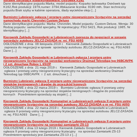
sprawie sprzedaży koparko-ładowarki Ostrówek K162
Sekretarz Gminy
Dane identyfikacyjne pojazdu:Marka, model pojazdu: Koparko ładowarka Ostrówek typ
K162,Rok produkcji: 1979,numer: 3794,Wskazanie licznika: 8190 mth. Stan techniczny
Skarbnik Gminy
pojazdu:Brak szyby w kabinie operatora, ślady wycieków oleju [...]
Burmistrz Lubniewic ogłasza I przetarg ustny nieograniczony licytacyjny na sprzedaż
Informacja turystyczna
samochodu marki Chevrolet Custom Deluxe
Dane identyfikacyjne pojazdu: Marka: Chevrolet, Model pojazdu: Custom Deluxe, Wersja: 30
Regulamin i schemat organizacyjny
Rodzaj pojazdu: samochód specjalny, Nr rejestracyjny: FSU S421, Rok produkcji: 1985, Nr
identyfikacyjny [...]
Przewodnik po urzędzie
Kierownik Zakładu Gospodarki w Lubniewicach zaprasza do negocjacji w sprawie
sprzedaży autobusu JELCZ-ZASADA nr. rej. FSU A093
Kodeks etyczny
OGŁOSZENIE z dnia 08 listopada 2019 r. Kierownik Zakładu Gospodarki w Lubniewicach
zaprasza do negocjacji w sprawie sprzedaży autobusu JELCZ-ZASADA nr. rej. FSU A093
Oświadczenia majątkowe
Dane [...]
Kierownik Zakładu Gospodarki w Lubniewicach ogłasza I przetarg ustny
Raporty
nieograniczony licytacyjny na sprzedaż workownicy Draimad Teknobag typ 06BCAVPK
i 2 szt. dmuchaw Robox L 65/2P
RADA MIEJSKA
OGŁOSZENIE z dnia 21 maja 2019 r. Kierownik Zakładu Gospodarki w Lubniewicach
ogłasza I przetarg ustny nieograniczony licytacyjny na sprzedaż workownicy Draimad
Dyżury Przewodniczącego Rady Miejskiej
Teknobag typ 06BCAVPK i 2 szt. dmuchaw [...]
Transmisja z obrad sesji
Burmistrz Lubniewic ogłasza II przetarg ustny nieograniczony licytacyjny na sprzedaż
stojaków treningowych i drągów do przeszkód konnych
Zadania i uprawnienia
OGŁOSZENIE z dnia 22 marca 2019 r. Burmistrz Lubniewic ogłasza II przetarg ustny
nieograniczony licytacyjny na sprzedaż stojaków treningowych i drągów do przeszkód
konnych Przedmiotem sprzedaży są stojaki [...]
Skład Rady Miejskiej
Kierownik Zakładu Gospodarki Komunalnej w Lubniewicach ogłasza II przetarg ustny
Plan pracy Rady Miejskiej
nieograniczony licytacyjny na sprzedaż autobusu JELCZ-ZASADA o nr rej. FSU A093
OGŁOSZENIE z dnia 22 marca 2019 r. Kierownik Zakładu Gospodarki w Lubniewicach
Terminy posiedzeń Rady
ogłasza II przetarg ustny nieograniczony licytacyjny na sprzedaż autobusu JELCZ-ZASADA
nr. rej. FSU A093 Dane [...]
Głosowania
Kierownik Zakładu Gospodarki Komunalnej w Lubniewicach ogłasza II przetarg ustny
nieograniczony licytacyjny na sprzedaż zamiatarki ZS-13
Protokoły z posiedzeń Rady Miejskiej
OGŁOSZENIE z dnia 13 lutego 2019 r. Kierownik Zakładu Gospodarki w Lubniewicach
ogłasza II przetarg ustny nieograniczony licytacyjny na sprzedaż Zamiatarki ZS-13
Przedmiotem sprzedaży jest Zamiatarka ZS-13 z [...]
Składy Komisji