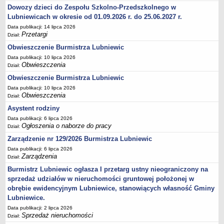
ORGANIZACJE POZARZĄDOWE
Dowozy dzieci do Zespołu Szkolno-Przedszkolnego w
Ogłoszenia o konkursach i wyniki
Lubniewicach w okresie od 01.09.2026 r. do 25.06.2027 r.
Roczny program współpracy z organizacjami pozarządowymi
Data publikacji: 14 lipca 2026
Przetargi
Dział:
Sprawozdania
Obwieszczenie Burmistrza Lubniewic
REJESTR INSTYTUCJI KULTURY
Data publikacji: 10 lipca 2026
Rejestry
Obwieszczenia
Dział:
Biblioteka
Obwieszczenie Burmistrza Lubniewic
Gminny Ośrodek Kultury
Data publikacji: 10 lipca 2026
Obwieszczenia
Dział:
Biblioteka - Centrum Kultury w Lubniewicach
Asystent rodziny
NARODOWY SPIS POWSZECHNY LUDNOŚCI I MIESZKAŃ 2021
Data publikacji: 6 lipca 2026
Ogólne informacje o spisie
Ogłoszenia o naborze do pracy
Dział:
Gminne Biuro Spisowe
Zarządzenie nr 129/2026 Burmistrza Lubniewic
Rachmistrze terenowi
Data publikacji: 6 lipca 2026
Zarządzenia
Dział:
WYBORY I REFERENDUM
Burmistrz Lubniewic ogłasza I przetarg ustny nieograniczony na
Wybory ławników - kadencja 2024-2027
sprzedaż udziałów w nieruchomości gruntowej położonej w
Wybory samorządowe 2024
obrębie ewidencyjnym Lubniewice, stanowiących własność Gminy
Wybory do Parlamentu Europejskiego 2024
Lubniewice.
Data publikacji: 2 lipca 2026
V edycja konkursu 'Wybieram Wybory'
Sprzedaż nieruchomości
Dział:
Wybory prezydenckie 2025