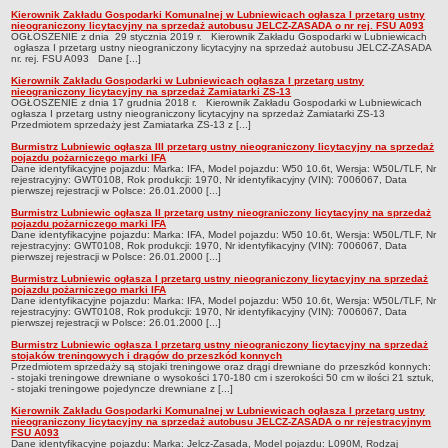
Kierownik Zakładu Gospodarki Komunalnej w Lubniewicach ogłasza I przetarg ustny
Terminy posiedzeń Komisji
nieograniczony licytacyjny na sprzedaż autobusu JELCZ-ZASADA o nr rej. FSU A093
OGŁOSZENIE z dnia 29 stycznia 2019 r. Kierownik Zakładu Gospodarki w Lubniewicach
Plan pracy Komisji Rewizyjnej
ogłasza I przetarg ustny nieograniczony licytacyjny na sprzedaż autobusu JELCZ-ZASADA
nr. rej. FSU A093 Dane [...]
Plan pracy pozostałych Komisji
Kierownik Zakładu Gospodarki w Lubniewicach ogłasza I przetarg ustny
nieograniczony licytacyjny na sprzedaż Zamiatarki ZS-13
Oświadczenia majątkowe
OGŁOSZENIE z dnia 17 grudnia 2018 r. Kierownik Zakładu Gospodarki w Lubniewicach
ogłasza I przetarg ustny nieograniczony licytacyjny na sprzedaż Zamiatarki ZS-13
Interpelacje radnych wraz z odpowiedziami
Przedmiotem sprzedaży jest Zamiatarka ZS-13 z [...]
Burmistrz Lubniewic ogłasza III przetarg ustny nieograniczony licytacyjny na sprzedaż
Zapytania radnych wraz z odpowiedziami
pojazdu pożarniczego marki IFA
Dane identyfikacyjne pojazdu: Marka: IFA, Model pojazdu: W50 10.6t, Wersja: W50L/TLF, Nr
Apele
rejestracyjny: GWT0108, Rok produkcji: 1970, Nr identyfikacyjny (VIN): 7006067, Data
pierwszej rejestracji w Polsce: 26.01.2000 [...]
JEDNOSTKI ORGANIZACYJNE
Burmistrz Lubniewic ogłasza II przetarg ustny nieograniczony licytacyjny na sprzedaż
Biblioteka - Centrum Kultury
pojazdu pożarniczego marki IFA
Dane identyfikacyjne pojazdu: Marka: IFA, Model pojazdu: W50 10.6t, Wersja: W50L/TLF, Nr
Zespół Szkolno-Przedszkolny
rejestracyjny: GWT0108, Rok produkcji: 1970, Nr identyfikacyjny (VIN): 7006067, Data
pierwszej rejestracji w Polsce: 26.01.2000 [...]
Miejsko-Gminny Ośrodek Pomocy Społecznej
Burmistrz Lubniewic ogłasza I przetarg ustny nieograniczony licytacyjny na sprzedaż
pojazdu pożarniczego marki IFA
Zakład Gospodarki Komunalnej
Dane identyfikacyjne pojazdu: Marka: IFA, Model pojazdu: W50 10.6t, Wersja: W50L/TLF, Nr
rejestracyjny: GWT0108, Rok produkcji: 1970, Nr identyfikacyjny (VIN): 7006067, Data
pierwszej rejestracji w Polsce: 26.01.2000 [...]
Środowiskowy Dom Samopomocy
Burmistrz Lubniewic ogłasza I przetarg ustny nieograniczony licytacyjny na sprzedaż
MAJĄTEK I FINANSE
stojaków treningowych i drągów do przeszkód konnych
Przedmiotem sprzedaży są stojaki treningowe oraz drągi drewniane do przeszkód konnych:
Budżet Gminy
- stojaki treningowe drewniane o wysokości 170-180 cm i szerokości 50 cm w ilości 21 sztuk,
- stojaki treningowe pojedyncze drewniane z [...]
Majątek Gminy
Kierownik Zakładu Gospodarki Komunalnej w Lubniewicach ogłasza I przetarg ustny
Sprawozdania z wykonania budżetu - kwartalne
nieograniczony licytacyjny na sprzedaż autobusu JELCZ-ZASADA o nr rejestracyjnym
FSU A093
Dane identyfikacyjne pojazdu: Marka: Jelcz-Zasada, Model pojazdu: L090M, Rodzaj
Sprawozdania z wykonania budżetu - półroczne, roczne