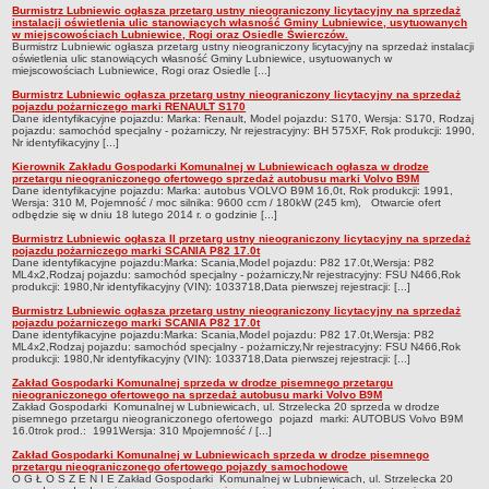
Ogłoszenia Burmistrza
Burmistrz Lubniewic ogłasza przetarg ustny nieograniczony licytacyjny na sprzedaż
instalacji oświetlenia ulic stanowiących własność Gminy Lubniewice, usytuowanych
Opłaty i podatki
w miejscowościach Lubniewice, Rogi oraz Osiedle Świerczów.
Burmistrz Lubniewic ogłasza przetarg ustny nieograniczony licytacyjny na sprzedaż instalacji
Zagospodarowanie przestrzenne
oświetlenia ulic stanowiących własność Gminy Lubniewice, usytuowanych w
miejscowościach Lubniewice, Rogi oraz Osiedle [...]
Programy i inne zamierzenia
Burmistrz Lubniewic ogłasza przetarg ustny nieograniczony licytacyjny na sprzedaż
pojazdu pożarniczego marki RENAULT S170
Taryfy dla zbiorowego zaopatrzenia w wodę i zbiorowego
Dane identyfikacyjne pojazdu: Marka: Renault, Model pojazdu: S170, Wersja: S170, Rodzaj
pojazdu: samochód specjalny - pożarniczy, Nr rejestracyjny: BH 575XF, Rok produkcji: 1990,
odprowadzania ścieków
Nr identyfikacyjny [...]
Raport o stanie gminy Lubniewice
Kierownik Zakładu Gospodarki Komunalnej w Lubniewicach ogłasza w drodze
przetargu nieograniczonego ofertowego sprzedaż autobusu marki Volvo B9M
Dane identyfikacyjne pojazdu: Marka: autobus VOLVO B9M 16,0t, Rok produkcji: 1991,
Zabytki gminne
Wersja: 310 M, Pojemność / moc silnika: 9600 ccm / 180kW (245 km), Otwarcie ofert
odbędzie się w dniu 18 lutego 2014 r. o godzinie [...]
PLANY, STUDIUM UWARUNKOWAŃ I KIERUNKÓW ZAGOSPODAROWANIA
PRZESTRZENNEGO
Burmistrz Lubniewic ogłasza II przetarg ustny nieograniczony licytacyjny na sprzedaż
pojazdu pożarniczego marki SCANIA P82 17.0t
Zagospodarowanie przestrzenne
Dane identyfikacyjne pojazdu:Marka: Scania,Model pojazdu: P82 17.0t,Wersja: P82
ML4x2,Rodzaj pojazdu: samochód specjalny - pożarniczy,Nr rejestracyjny: FSU N466,Rok
0_Studium
produkcji: 1980,Nr identyfikacyjny (VIN): 1033718,Data pierwszej rejestracji: [...]
Plan ogólny
Burmistrz Lubniewic ogłasza przetarg ustny nieograniczony licytacyjny na sprzedaż
pojazdu pożarniczego marki SCANIA P82 17.0t
Dane identyfikacyjne pojazdu:Marka: Scania,Model pojazdu: P82 17.0t,Wersja: P82
Plan ogólny - opiniowanie i uzgadnianie
ML4x2,Rodzaj pojazdu: samochód specjalny - pożarniczy,Nr rejestracyjny: FSU N466,Rok
produkcji: 1980,Nr identyfikacyjny (VIN): 1033718,Data pierwszej rejestracji: [...]
Plan ogólny - Konsultacje społeczne
Zakład Gospodarki Komunalnej sprzeda w drodze pisemnego przetargu
MPZP.1_IV.11.98
nieograniczonego ofertowego na sprzedaż autobusu marki Volvo B9M
Zakład Gospodarki Komunalnej w Lubniewicach, ul. Strzelecka 20 sprzeda w drodze
pisemnego przetargu nieograniczonego ofertowego pojazd marki: AUTOBUS Volvo B9M
MPZP.2_XIV.105.2000
16.0trok prod.: 1991Wersja: 310 Mpojemność / [...]
MPZP.3_XXIV.177.2001
Zakład Gospodarki Komunalnej w Lubniewicach sprzeda w drodze pisemnego
przetargu nieograniczonego ofertowego pojazdy samochodowe
O G Ł O S Z E N I E Zakład Gospodarki Komunalnej w Lubniewicach, ul. Strzelecka 20
MPZP.4_XXVII.234.2010