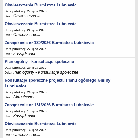
Obwieszczenie Burmistrza Lubniewic
Referat inwestycji i nieruchomości
Data publikacji: 24 lipca 2026
SIOS
Obwieszczenia
Dział:
OCHRONA ŚRODOWISKA
Obwieszczenie Burmistrza Lubniewic
Gminna ewidencja kąpielisk
Data publikacji: 22 lipca 2026
Obwieszczenia
Gminna ewidencja MOWDK
Dział:
Zarządzenie nr 130/2026 Burmistrza Lubniewic
Konsultacje społeczne
Data publikacji: 22 lipca 2026
Rejestr informacji o środowisku
Zarządzenia
Dział:
GOSPODARKA ODPADAMI
Plan ogólny - konsultacje społeczne
Informacje bieżące
Data publikacji: 20 lipca 2026
Plan ogólny - Konsultacje społeczne
Uchwały związane z gospodarką odpadami
Dział:
Konsultacje społeczne projektu Planu ogólnego Gminy
Azbest
Lubniewice
Tekstylia
Data publikacji: 20 lipca 2026
ROLNICTWO, LEŚNICTWO, ŁOWIECTWO
Aktualności
Dział:
Rolnictwo
Zarządzenie nr 131/2026 Burmistrza Lubniewic
Leśnictwo
Data publikacji: 17 lipca 2026
Zarządzenia
Dział:
Łowiectwo
Obwieszczenie Burmistrza Lubniewic
Powszechny spis rolny 2020
Data publikacji: 14 lipca 2026
GMINNA KOMISJA ROZWIĄZYWANIA PROBLEMÓW ALKOHOLOWYCH
Obwieszczenia
Dział: