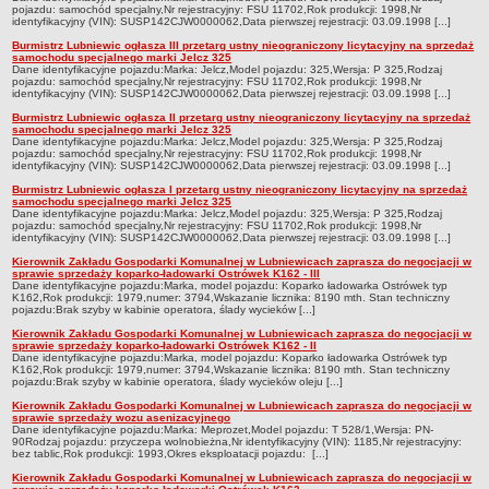
pojazdu: samochód specjalny,Nr rejestracyjny: FSU 11702,Rok produkcji: 1998,Nr
Sołectwa
identyfikacyjny (VIN): SUSP142CJW0000062,Data pierwszej rejestracji: 03.09.1998 [...]
Burmistrz Lubniewic ogłasza III przetarg ustny nieograniczony licytacyjny na sprzedaż
Współpraca zagraniczna
samochodu specjalnego marki Jelcz 325
Dane identyfikacyjne pojazdu:Marka: Jelcz,Model pojazdu: 325,Wersja: P 325,Rodzaj
Strategia rozwoju Gminy
pojazdu: samochód specjalny,Nr rejestracyjny: FSU 11702,Rok produkcji: 1998,Nr
identyfikacyjny (VIN): SUSP142CJW0000062,Data pierwszej rejestracji: 03.09.1998 [...]
AKTUALNOŚCI I OBWIESZCZENIA
Burmistrz Lubniewic ogłasza II przetarg ustny nieograniczony licytacyjny na sprzedaż
Aktualności
samochodu specjalnego marki Jelcz 325
Dane identyfikacyjne pojazdu:Marka: Jelcz,Model pojazdu: 325,Wersja: P 325,Rodzaj
pojazdu: samochód specjalny,Nr rejestracyjny: FSU 11702,Rok produkcji: 1998,Nr
Obwieszczenia, ogłoszenia i komunikaty
identyfikacyjny (VIN): SUSP142CJW0000062,Data pierwszej rejestracji: 03.09.1998 [...]
KOMUNIKATY
Burmistrz Lubniewic ogłasza I przetarg ustny nieograniczony licytacyjny na sprzedaż
samochodu specjalnego marki Jelcz 325
Drogi
Dane identyfikacyjne pojazdu:Marka: Jelcz,Model pojazdu: 325,Wersja: P 325,Rodzaj
pojazdu: samochód specjalny,Nr rejestracyjny: FSU 11702,Rok produkcji: 1998,Nr
Energia elektryczna
identyfikacyjny (VIN): SUSP142CJW0000062,Data pierwszej rejestracji: 03.09.1998 [...]
Meteorologiczne
Kierownik Zakładu Gospodarki Komunalnej w Lubniewicach zaprasza do negocjacji w
sprawie sprzedaży koparko-ładowarki Ostrówek K162 - III
Dane identyfikacyjne pojazdu:Marka, model pojazdu: Koparko ładowarka Ostrówek typ
Rozkłady jazdy autobusów
K162,Rok produkcji: 1979,numer: 3794,Wskazanie licznika: 8190 mth. Stan techniczny
pojazdu:Brak szyby w kabinie operatora, ślady wycieków [...]
Wodociągi - ocena jakości wody
Kierownik Zakładu Gospodarki Komunalnej w Lubniewicach zaprasza do negocjacji w
KONKURSY
sprawie sprzedaży koparko-ładowarki Ostrówek K162 - II
Dane identyfikacyjne pojazdu:Marka, model pojazdu: Koparko ładowarka Ostrówek typ
Ogłoszenia o konkursach
K162,Rok produkcji: 1979,numer: 3794,Wskazanie licznika: 8190 mth. Stan techniczny
pojazdu:Brak szyby w kabinie operatora, ślady wycieków oleju [...]
URZĄD MIEJSKI
Kierownik Zakładu Gospodarki Komunalnej w Lubniewicach zaprasza do negocjacji w
Dane adresowe
sprawie sprzedaży wozu asenizacyjnego
Dane identyfikacyjne pojazdu:Marka: Meprozet,Model pojazdu: T 528/1,Wersja: PN-
Burmistrz Lubniewic
90Rodzaj pojazdu: przyczepa wolnobieżna,Nr identyfikacyjny (VIN): 1185,Nr rejestracyjny:
bez tablic,Rok produkcji: 1993,Okres eksploatacji pojazdu: [...]
Zastępca Burmistrza Lubniewic
Kierownik Zakładu Gospodarki Komunalnej w Lubniewicach zaprasza do negocjacji w