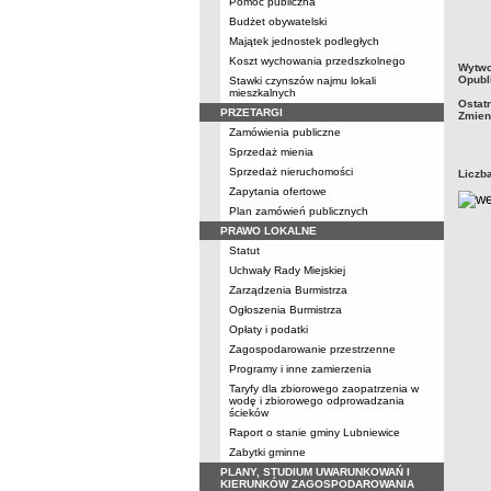
Pomoc publiczna
Budżet obywatelski
Majątek jednostek podległych
Koszt wychowania przedszkolnego
metry
Wytwo
Opubl
Stawki czynszów najmu lokali
mieszkalnych
Ostat
PRZETARGI
Zmien
Zamówienia publiczne
Sprzedaż mienia
Sprzedaż nieruchomości
Liczb
Zapytania ofertowe
Plan zamówień publicznych
PRAWO LOKALNE
Statut
Uchwały Rady Miejskiej
Zarządzenia Burmistrza
Ogłoszenia Burmistrza
Opłaty i podatki
Zagospodarowanie przestrzenne
Programy i inne zamierzenia
Taryfy dla zbiorowego zaopatrzenia w
wodę i zbiorowego odprowadzania
ścieków
Raport o stanie gminy Lubniewice
Zabytki gminne
PLANY, STUDIUM UWARUNKOWAŃ I
KIERUNKÓW ZAGOSPODAROWANIA