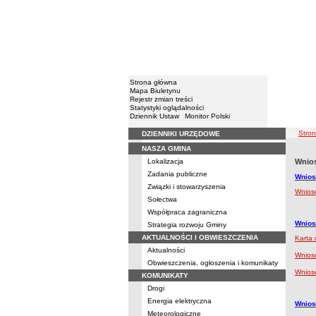
Strona główna
Mapa Biuletynu
Rejestr zmian treści
Statystyki oglądalności
Dziennik Ustaw
Monitor Polski
ścież
Stro
DZIENNIKI URZĘDOWE
Menu
NASZA GMINA
Lokalizacja
Wnios
Zadania publiczne
Wnios
Związki i stowarzyszenia
Wnios
Sołectwa
Współpraca zagraniczna
Wnios
Strategia rozwoju Gminy
AKTUALNOŚCI I OBWIESZCZENIA
Karta 
Aktualności
Wniose
Obwieszczenia, ogłoszenia i komunikaty
Wnios
KOMUNIKATY
Drogi
Energia elektryczna
Wnios
Meteorologiczne