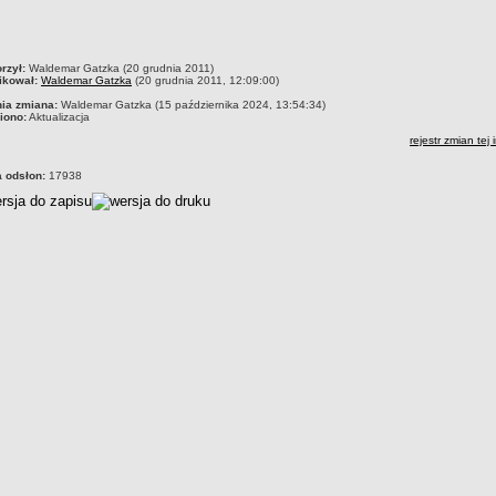
czka
rzył:
Waldemar Gatzka (20 grudnia 2011)
ikował:
Waldemar Gatzka
(20 grudnia 2011, 12:09:00)
nia zmiana:
Waldemar Gatzka (15 października 2024, 13:54:34)
iono:
Aktualizacja
rejestr zmian tej 
a odsłon:
17938