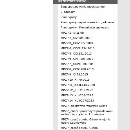
PRZESTRZENNEGO
Zagospodarowanie przestrzenne
0_Studium
Plan ogólny
Plan ogólny - opiniowanie i uzgadnianie
Plan ogólny - Konsultacje społeczne
MPZP.1_IV.11.98
MPZP.2_XIV.105.2000
MPZP.3_XXIV.177.2001
MPZP.4_XXVII.234.2010
MPZP.5_XXI.151.2012
MPZP.6_XVIII.198.2013
MPZP.7_XXVIII.199.2013
MPZP.8_XXIX.208.2013
MPZP.9_XI.78.2015
MPZP.10_XI.79.2015
MPZP.11_XXIII.145.2020
MPZP.12_XLI.257.2022
MPZP.13_XLI/258/2022
MPZP.14_XLII/267/2023
MPZP_elektrownie wiatrowe Glisno
MPZP_obszar położony w południowo-
zachodniej części m. Lubniewice
MPZP_część obrębu Glisno w rejonie
jeziora Lubniewsko
MPZP_część obrębu Glisno