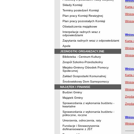
Wnios
Składy Komisji
Karta 
Terminy posiedzeń Komisji
Wniose
Plan pracy Komisji Rewizyjnej
Plan pracy pozostałych Komisji
Wnios
Oświadczenia majątkowe
Interpelacje radnych wraz z
Wnios
odpowiedziami
Zapytania radnych wraz z odpowiedziami
Karta 
Apele
Wniose
JEDNOSTKI ORGANIZACYJNE
Wnios
Biblioteka - Centrum Kultury
Zespół Szkolno-Przedszkolny
Miejsko-Gminny Ośrodek Pomocy
Wnios
Społecznej
Karta 
Zakład Gospodarki Komunalnej
Środowiskowy Dom Samopomocy
Wniose
MAJĄTEK I FINANSE
Wnios
Budżet Gminy
Zgoda 
Majątek Gminy
Sprawozdania z wykonania budżetu -
Zgoda 
kwartalne
Sprawozdania z wykonania budżetu -
półroczne, roczne
Wnios
Umorzenia, odroczenia, raty
Wnios
Fundacje i Stowarzyszenia
dofinansowane z JST
----------