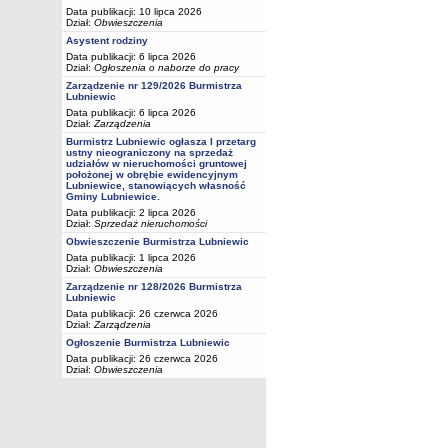
Data publikacji: 10 lipca 2026
Dział:
Obwieszczenia
Asystent rodziny
Data publikacji: 6 lipca 2026
Dział:
Ogłoszenia o naborze do pracy
Zarządzenie nr 129/2026 Burmistrza
Lubniewic
Data publikacji: 6 lipca 2026
Dział:
Zarządzenia
Burmistrz Lubniewic ogłasza I przetarg
ustny nieograniczony na sprzedaż
udziałów w nieruchomości gruntowej
położonej w obrębie ewidencyjnym
Lubniewice, stanowiących własność
Gminy Lubniewice.
Data publikacji: 2 lipca 2026
Dział:
Sprzedaż nieruchomości
Obwieszczenie Burmistrza Lubniewic
Data publikacji: 1 lipca 2026
Dział:
Obwieszczenia
Zarządzenie nr 128/2026 Burmistrza
Lubniewic
Data publikacji: 26 czerwca 2026
Dział:
Zarządzenia
Ogłoszenie Burmistrza Lubniewic
Data publikacji: 26 czerwca 2026
Dział:
Obwieszczenia