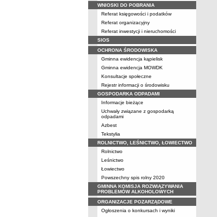
WNIOSKI DO POBRANIA
Referat księgowości i podatków
Referat organizacyjny
Referat inwestycji i nieruchomości
SIOS
OCHRONA ŚRODOWISKA
Gminna ewidencja kąpielisk
Gminna ewidencja MOWDK
Konsultacje społeczne
Rejestr informacji o środowisku
GOSPODARKA ODPADAMI
Informacje bieżące
Uchwały związane z gospodarką
odpadami
Azbest
Tekstylia
ROLNICTWO, LEŚNICTWO, ŁOWIECTWO
Rolnictwo
Leśnictwo
Łowiectwo
Powszechny spis rolny 2020
GMINNA KOMISJA ROZWIĄZYWANIA
PROBLEMÓW ALKOHOLOWYCH
ORGANIZACJE POZARZĄDOWE
Ogłoszenia o konkursach i wyniki