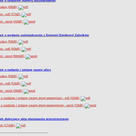
ek o ustalenie numeru porządkowego
usług (48kB)
k - pdf (27kB)
ek - word (42kB)
ek o wydanie zaświadczenia z Gminnej Ewidencji Zabytków
usług (56kB)
k - pdf (60kB)
ek - word (884kB)
ek o nadanie / zmianę nazwy ulicy
usług (58kB)
k - pdf (53kB)
ek - word (36kB)
o nadanie / zmianę nazwy drogi wewnętrzej - pdf (32kB)
o nadanie / zmianę nazwy drogi wewnętrznej - word (15kB)
ek dotyczący aktu planowania przestrzennego
ek (174kB)
-----------------------------------------------------