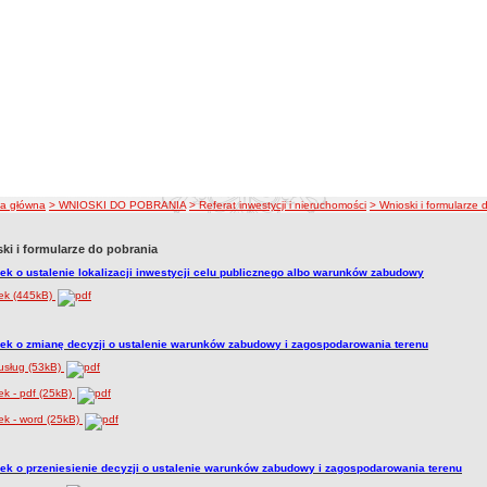
ka nawigacji
na główna
> WNIOSKI DO POBRANIA
> Referat inwestycji i nieruchomości
> Wnioski i formularze 
ki i formularze do pobrania
ek o ustalenie lokalizacji inwestycji celu publicznego albo warunków zabudowy
ek (445kB)
ek o zmianę decyzji o ustalenie warunków zabudowy i zagospodarowania terenu
usług (53kB)
k - pdf (25kB)
ek - word (25kB)
ek o przeniesienie decyzji o ustalenie warunków zabudowy i zagospodarowania terenu