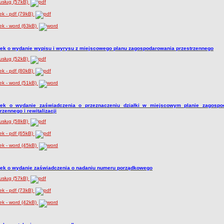
usług (57kB)
k - pdf (79kB)
ek - word (63kB)
ek o wydanie wypisu i wyrysu z miejscowego planu zagospodarowania przestrzennego
usług (52kB)
k - pdf (80kB)
ek - word (51kB)
ek o wydanie zaświadczenia o przeznaczeniu działki w miejscowym planie zagospo
rzennego i rewitalizacji
usług (58kB)
k - pdf (65kB)
ek - word (45kB)
ek o wydanie zaświadczenia o nadaniu numeru porządkowego
usług (57kB)
k - pdf (73kB)
ek - word (42kB)