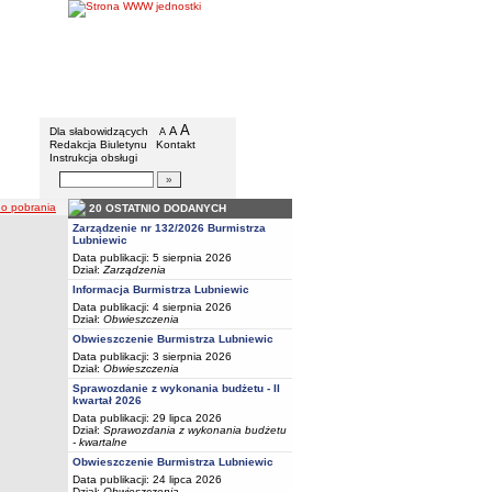
BIP - Urząd Miejski w Lubniewicach
Menu dodatkowe
A
powiększ czcionkę
A
standardowy rozmiar czcionki
Dla słabowidzących
A
pomniejsz czcionkę
Redakcja Biuletynu
Kontakt
Instrukcja obsługi
Wyszukiwarka artykułów
Szukaj
do pobrania
20 OSTATNIO DODANYCH
Zarządzenie nr 132/2026 Burmistrza
Lubniewic
Data publikacji: 5 sierpnia 2026
Dział:
Zarządzenia
Informacja Burmistrza Lubniewic
Data publikacji: 4 sierpnia 2026
Dział:
Obwieszczenia
Obwieszczenie Burmistrza Lubniewic
Data publikacji: 3 sierpnia 2026
Dział:
Obwieszczenia
Sprawozdanie z wykonania budżetu - II
kwartał 2026
Data publikacji: 29 lipca 2026
Dział:
Sprawozdania z wykonania budżetu
- kwartalne
Obwieszczenie Burmistrza Lubniewic
Data publikacji: 24 lipca 2026
Dział:
Obwieszczenia