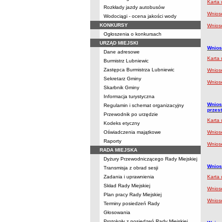
Karta 
Rozkłady jazdy autobusów
Wniose
Wodociągi - ocena jakości wody
KONKURSY
Wnios
Ogłoszenia o konkursach
URZĄD MIEJSKI
Wnios
Dane adresowe
Karta 
Burmistrz Lubniewic
Zastępca Burmistrza Lubniewic
Wniose
Sekretarz Gminy
Wnios
Skarbnik Gminy
Informacja turystyczna
Wnios
Regulamin i schemat organizacyjny
przest
Przewodnik po urzędzie
Karta 
Kodeks etyczny
Oświadczenia majątkowe
Wniose
Raporty
Wnios
RADA MIEJSKA
Dyżury Przewodniczącego Rady Miejskiej
Wnios
Transmisja z obrad sesji
Zadania i uprawnienia
Karta 
Skład Rady Miejskiej
Wniose
Plan pracy Rady Miejskiej
Wnios
Terminy posiedzeń Rady
Głosowania
Protokoły z posiedzeń Rady Miejskiej