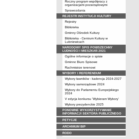
Roczny program współpracy z
organizacjami pozarządowymi
Sprawozdania
REJESTR INSTYTUCJI KULTURY
Rejestry
Biblioteka
Gminny Ośrodek Kultury
Biblioteka - Centrum Kultury w
Lubniewicach
NARODOWY SPIS POWSZECHNY
LUDNOŚCI I MIESZKAŃ 2021
Ogólne informacje o spisie
Gminne Biuro Spisowe
Rachmistrze terenowi
WYBORY I REFERENDUM
Wybory ławników - kadencja 2024-2027
Wybory samorządowe 2024
Wybory do Parlamentu Europejskiego
2024
V edycja konkursu 'Wybieram Wybory'
Wybory prezydenckie 2025
PONOWNE WYKORZYSTYWANIE
INFORMACJI SEKTORA PUBLICZNEGO
PETYCJE
ARCHIWUM BIP
RODO