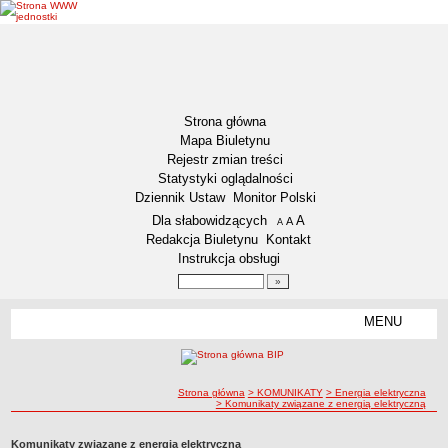
Strona główna
Mapa Biuletynu
Rejestr zmian treści
Statystyki oglądalności
Dziennik Ustaw
Monitor Polski
Menu dodatkowe
Dla słabowidzących
A
powiększ czcionkę
A
standardowy rozmiar czcionki
A
pomniejsz czcionkę
Redakcja Biuletynu
Kontakt
Instrukcja obsługi
Wyszukiwarka artykułów
Szukaj
MENU
Menu
DZIENNIKI URZĘDOWE
NASZA GMINA
Lokalizacja
ścieżka nawigacji
Strona główna
> KOMUNIKATY
> Energia elektryczna
> Komunikaty związane z energią elektryczną
Zadania publiczne
Związki i stowarzyszenia
Komunikaty związane z energią elektryczną