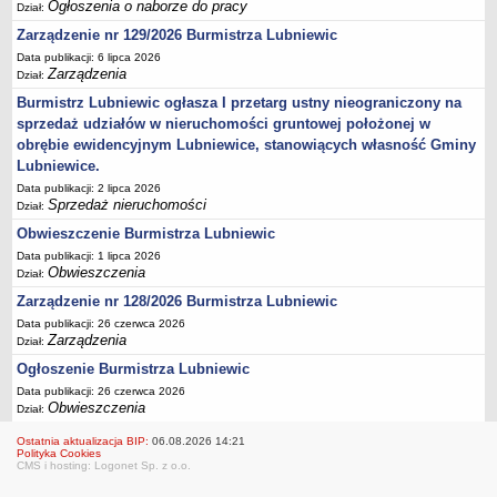
Ogłoszenia Burmistrza
Ogłoszenia o naborze do pracy
Dział:
Opłaty i podatki
Zarządzenie nr 129/2026 Burmistrza Lubniewic
Data publikacji: 6 lipca 2026
Zagospodarowanie przestrzenne
Zarządzenia
Dział:
Programy i inne zamierzenia
Burmistrz Lubniewic ogłasza I przetarg ustny nieograniczony na
Taryfy dla zbiorowego zaopatrzenia w wodę i zbiorowego
sprzedaż udziałów w nieruchomości gruntowej położonej w
odprowadzania ścieków
obrębie ewidencyjnym Lubniewice, stanowiących własność Gminy
Lubniewice.
Raport o stanie gminy Lubniewice
Data publikacji: 2 lipca 2026
Zabytki gminne
Sprzedaż nieruchomości
Dział:
PLANY, STUDIUM UWARUNKOWAŃ I KIERUNKÓW ZAGOSPODAROWANIA
Obwieszczenie Burmistrza Lubniewic
PRZESTRZENNEGO
Zagospodarowanie przestrzenne
Data publikacji: 1 lipca 2026
Obwieszczenia
Dział:
0_Studium
Zarządzenie nr 128/2026 Burmistrza Lubniewic
Plan ogólny
Data publikacji: 26 czerwca 2026
Zarządzenia
Dział:
Plan ogólny - opiniowanie i uzgadnianie
Ogłoszenie Burmistrza Lubniewic
Plan ogólny - Konsultacje społeczne
Data publikacji: 26 czerwca 2026
MPZP.1_IV.11.98
Obwieszczenia
Dział:
MPZP.2_XIV.105.2000
Ostatnia aktualizacja BIP:
06.08.2026 14:21
Polityka Cookies
MPZP.3_XXIV.177.2001
CMS i hosting: Logonet Sp. z o.o.
MPZP.4_XXVII.234.2010