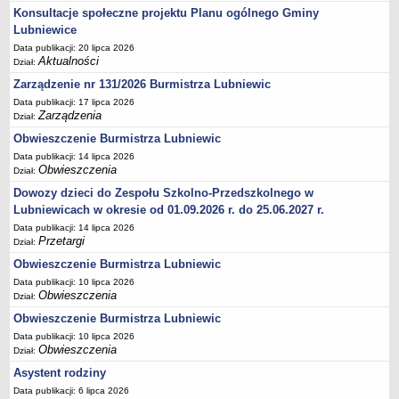
Konsultacje społeczne projektu Planu ogólnego Gminy
Umorzenia, odroczenia, raty
Lubniewice
Fundacje i Stowarzyszenia dofinansowane z JST
Data publikacji: 20 lipca 2026
Aktualności
Dział:
Pomoc publiczna
Zarządzenie nr 131/2026 Burmistrza Lubniewic
Budżet obywatelski
Data publikacji: 17 lipca 2026
Majątek jednostek podległych
Zarządzenia
Dział:
Koszt wychowania przedszkolnego
Obwieszczenie Burmistrza Lubniewic
Data publikacji: 14 lipca 2026
Stawki czynszów najmu lokali mieszkalnych
Obwieszczenia
Dział:
PRZETARGI
Dowozy dzieci do Zespołu Szkolno-Przedszkolnego w
Zamówienia publiczne
Lubniewicach w okresie od 01.09.2026 r. do 25.06.2027 r.
Sprzedaż mienia
Data publikacji: 14 lipca 2026
Przetargi
Dział:
Sprzedaż nieruchomości
Obwieszczenie Burmistrza Lubniewic
Zapytania ofertowe
Data publikacji: 10 lipca 2026
Plan zamówień publicznych
Obwieszczenia
Dział:
PRAWO LOKALNE
Obwieszczenie Burmistrza Lubniewic
Statut
Data publikacji: 10 lipca 2026
Obwieszczenia
Dział:
Uchwały Rady Miejskiej
Asystent rodziny
Zarządzenia Burmistrza
Data publikacji: 6 lipca 2026