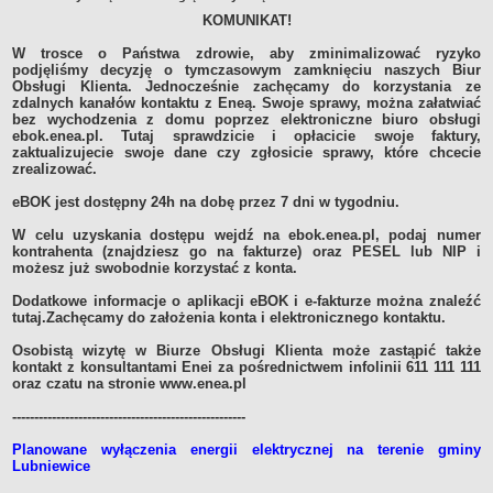
KOMUNIKAT!
Sołectwa
Współpraca zagraniczna
W trosce o Państwa zdrowie, aby zminimalizować ryzyko
podjęliśmy decyzję o tymczasowym zamknięciu naszych Biur
Strategia rozwoju Gminy
Obsługi Klienta. Jednocześnie zachęcamy do korzystania ze
zdalnych kanałów kontaktu z Eneą. Swoje sprawy, można załatwiać
AKTUALNOŚCI I OBWIESZCZENIA
bez wychodzenia z domu poprzez elektroniczne biuro obsługi
Aktualności
ebok.enea.pl. Tutaj sprawdzicie i opłacicie swoje faktury,
zaktualizujecie swoje dane czy zgłosicie sprawy, które chcecie
Obwieszczenia, ogłoszenia i komunikaty
zrealizować.
KOMUNIKATY
eBOK jest dostępny 24h na dobę przez 7 dni w tygodniu.
Drogi
Energia elektryczna
W celu uzyskania dostępu wejdź na ebok.enea.pl, podaj numer
kontrahenta (znajdziesz go na fakturze) oraz PESEL lub NIP i
Meteorologiczne
możesz już swobodnie korzystać z konta.
Rozkłady jazdy autobusów
Dodatkowe informacje o aplikacji eBOK i e-fakturze można znaleźć
tutaj.Zachęcamy do założenia konta i elektronicznego kontaktu.
Wodociągi - ocena jakości wody
KONKURSY
Osobistą wizytę w Biurze Obsługi Klienta może zastąpić także
kontakt z konsultantami Enei za pośrednictwem infolinii 611 111 111
Ogłoszenia o konkursach
oraz czatu na stronie www.enea.pl
URZĄD MIEJSKI
Dane adresowe
-----------------------------------------------------
Burmistrz Lubniewic
Planowane wyłączenia energii elektrycznej na terenie gminy
Lubniewice
Zastępca Burmistrza Lubniewic