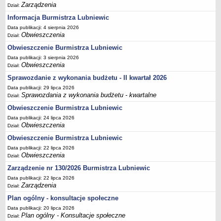
Zarządzenia
Dział:
Terminy posiedzeń Komisji
Informacja Burmistrza Lubniewic
Plan pracy Komisji Rewizyjnej
Data publikacji: 4 sierpnia 2026
Obwieszczenia
Plan pracy pozostałych Komisji
Dział:
Obwieszczenie Burmistrza Lubniewic
Oświadczenia majątkowe
Data publikacji: 3 sierpnia 2026
Interpelacje radnych wraz z odpowiedziami
Obwieszczenia
Dział:
Zapytania radnych wraz z odpowiedziami
Sprawozdanie z wykonania budżetu - II kwartał 2026
Apele
Data publikacji: 29 lipca 2026
Sprawozdania z wykonania budżetu - kwartalne
Dział:
JEDNOSTKI ORGANIZACYJNE
Obwieszczenie Burmistrza Lubniewic
Biblioteka - Centrum Kultury
Data publikacji: 24 lipca 2026
Zespół Szkolno-Przedszkolny
Obwieszczenia
Dział:
Miejsko-Gminny Ośrodek Pomocy Społecznej
Obwieszczenie Burmistrza Lubniewic
Zakład Gospodarki Komunalnej
Data publikacji: 22 lipca 2026
Obwieszczenia
Dział:
Środowiskowy Dom Samopomocy
Zarządzenie nr 130/2026 Burmistrza Lubniewic
MAJĄTEK I FINANSE
Data publikacji: 22 lipca 2026
Budżet Gminy
Zarządzenia
Dział:
Majątek Gminy
Plan ogólny - konsultacje społeczne
Sprawozdania z wykonania budżetu - kwartalne
Data publikacji: 20 lipca 2026
Plan ogólny - Konsultacje społeczne
Dział:
Sprawozdania z wykonania budżetu - półroczne, roczne