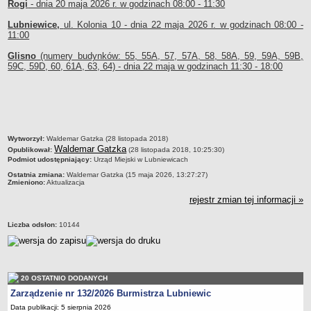
Rogi
- dnia 20 maja 2026 r. w godzinach 08:00 - 11:30
Sekretarz Gminy
Skarbnik Gminy
Lubniewice,
ul. Kolonia 10 - dnia 22 maja 2026 r. w godzinach 08:00 -
11:00
Informacja turystyczna
Glisno
(numery budynków: 55, 55A, 57, 57A, 58, 58A, 59, 59A, 59B,
Regulamin i schemat organizacyjny
59C, 59D, 60, 61A, 63, 64) - dnia 22 maja w godzinach 11:30 - 18:00
Przewodnik po urzędzie
Kodeks etyczny
Oświadczenia majątkowe
Raporty
metryczka
Wytworzył:
Waldemar Gatzka (28 listopada 2018)
RADA MIEJSKA
Waldemar Gatzka
Opublikował:
(28 listopada 2018, 10:25:30)
Podmiot udostępniający:
Urząd Miejski w Lubniewicach
Dyżury Przewodniczącego Rady Miejskiej
Ostatnia zmiana:
Waldemar Gatzka (15 maja 2026, 13:27:27)
Transmisja z obrad sesji
Zmieniono:
Aktualizacja
Zadania i uprawnienia
rejestr zmian tej informacji »
Skład Rady Miejskiej
Liczba odsłon:
10144
Plan pracy Rady Miejskiej
Terminy posiedzeń Rady
Głosowania
20 OSTATNIO DODANYCH
Protokoły z posiedzeń Rady Miejskiej
Zarządzenie nr 132/2026 Burmistrza Lubniewic
Składy Komisji
Data publikacji: 5 sierpnia 2026