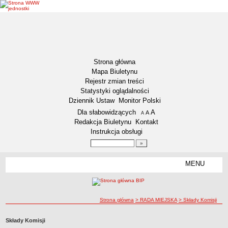
Strona główna
Mapa Biuletynu
Rejestr zmian treści
Statystyki oglądalności
Dziennik Ustaw
Monitor Polski
Menu dodatkowe
Dla słabowidzących
A
powiększ czcionkę
A
standardowy rozmiar czcionki
A
pomniejsz czcionkę
Redakcja Biuletynu
Kontakt
Instrukcja obsługi
Wyszukiwarka artykułów
Szukaj
MENU
Menu
DZIENNIKI URZĘDOWE
NASZA GMINA
Lokalizacja
ścieżka nawigacji
Strona główna
> RADA MIEJSKA
> Składy Komisji
Zadania publiczne
Składy Komisji
Związki i stowarzyszenia