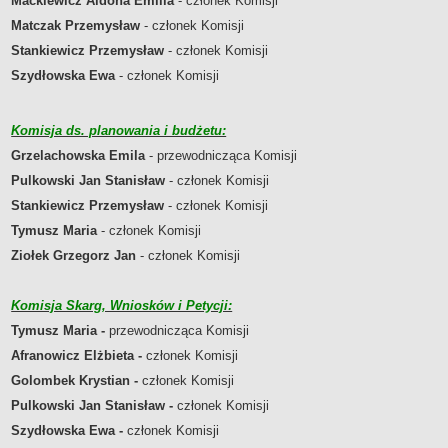
Mackiewicz Aldona Emilia
- członek Komisji
Sekretarz Gminy
Matczak Przemysław
- członek Komisji
Skarbnik Gminy
Stankiewicz Przemysław
- członek Komisji
Informacja turystyczna
Szydłowska Ewa
- członek Komisji
Regulamin i schemat organizacyjny
Przewodnik po urzędzie
Komisja ds. planowania i budżetu:
Kodeks etyczny
Grzelachowska Emila
- przewodnicząca Komisji
Oświadczenia majątkowe
Pulkowski Jan Stanisław
- członek Komisji
Raporty
Stankiewicz Przemysław
- członek Komisji
RADA MIEJSKA
Tymusz Maria
- członek Komisji
Dyżury Przewodniczącego Rady Miejskiej
Ziołek Grzegorz Jan
- członek Komisji
Transmisja z obrad sesji
Zadania i uprawnienia
Komisja Skarg, Wniosków i Petycji:
Skład Rady Miejskiej
Tymusz Maria
-
przewodnicząca Komisji
Plan pracy Rady Miejskiej
Afranowicz Elżbieta -
członek Komisji
Terminy posiedzeń Rady
Golombek Krystian -
członek Komisji
Głosowania
Pulkowski Jan Stanisław
-
członek Komisji
Protokoły z posiedzeń Rady Miejskiej
Szydłowska Ewa -
członek Komisji
Składy Komisji