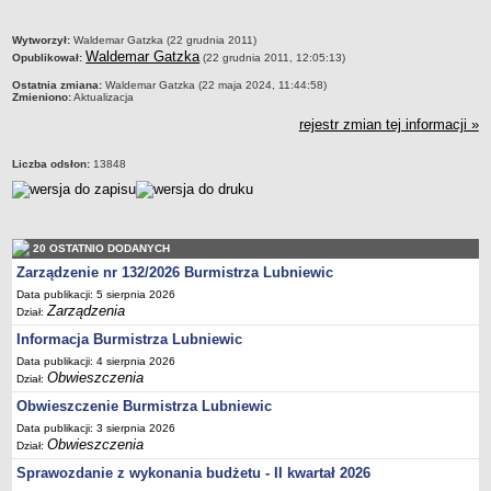
Terminy posiedzeń Komisji
metryczka
Wytworzył:
Waldemar Gatzka (22 grudnia 2011)
Plan pracy Komisji Rewizyjnej
Waldemar Gatzka
Opublikował:
(22 grudnia 2011, 12:05:13)
Plan pracy pozostałych Komisji
Ostatnia zmiana:
Waldemar Gatzka (22 maja 2024, 11:44:58)
Zmieniono:
Aktualizacja
Oświadczenia majątkowe
rejestr zmian tej informacji »
Interpelacje radnych wraz z odpowiedziami
Zapytania radnych wraz z odpowiedziami
Liczba odsłon:
13848
Apele
JEDNOSTKI ORGANIZACYJNE
Biblioteka - Centrum Kultury
20 OSTATNIO DODANYCH
Zespół Szkolno-Przedszkolny
Zarządzenie nr 132/2026 Burmistrza Lubniewic
Data publikacji: 5 sierpnia 2026
Miejsko-Gminny Ośrodek Pomocy Społecznej
Zarządzenia
Dział:
Zakład Gospodarki Komunalnej
Informacja Burmistrza Lubniewic
Środowiskowy Dom Samopomocy
Data publikacji: 4 sierpnia 2026
Obwieszczenia
Dział:
MAJĄTEK I FINANSE
Budżet Gminy
Obwieszczenie Burmistrza Lubniewic
Data publikacji: 3 sierpnia 2026
Majątek Gminy
Obwieszczenia
Dział:
Sprawozdania z wykonania budżetu - kwartalne
Sprawozdanie z wykonania budżetu - II kwartał 2026
Sprawozdania z wykonania budżetu - półroczne, roczne