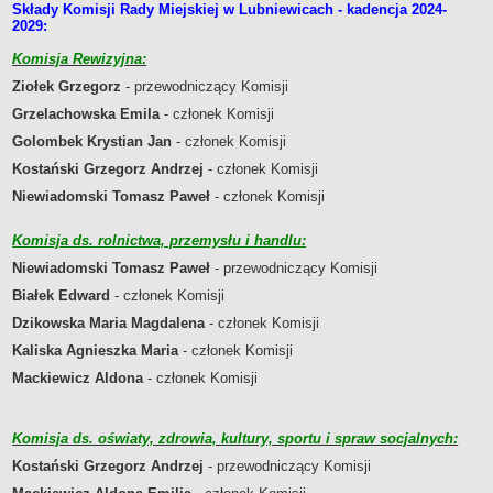
Składy Komisji Rady Miejskiej w Lubniewicach - kadencja 2024-
Sołectwa
2029:
Współpraca zagraniczna
Komisja Rewizyjna:
Strategia rozwoju Gminy
Ziołek Grzegorz
- przewodniczący Komisji
AKTUALNOŚCI I OBWIESZCZENIA
Grzelachowska Emila
- członek Komisji
Aktualności
Golombek Krystian Jan
- członek Komisji
Obwieszczenia, ogłoszenia i komunikaty
Kostański Grzegorz Andrzej
- członek Komisji
KOMUNIKATY
Niewiadomski Tomasz Paweł
- członek Komisji
Drogi
Energia elektryczna
Komisja ds. rolnictwa, przemysłu i handlu:
Meteorologiczne
Niewiadomski Tomasz Paweł
- przewodniczący Komisji
Rozkłady jazdy autobusów
Białek Edward
- członek Komisji
Wodociągi - ocena jakości wody
Dzikowska Maria Magdalena
- członek Komisji
KONKURSY
Kaliska Agnieszka Maria
- członek Komisji
Ogłoszenia o konkursach
Mackiewicz Aldona
- członek Komisji
URZĄD MIEJSKI
Dane adresowe
Komisja ds. oświaty, zdrowia, kultury, sportu i spraw socjalnych:
Burmistrz Lubniewic
Kostański Grzegorz Andrzej
- przewodniczący Komisji
Zastępca Burmistrza Lubniewic