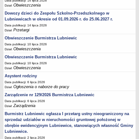
Ogłoszenia Burmistrza
Data publikacji: 14 lipca 2026
Obwieszczenia
Dział:
Opłaty i podatki
Dowozy dzieci do Zespołu Szkolno-Przedszkolnego w
Zagospodarowanie przestrzenne
Lubniewicach w okresie od 01.09.2026 r. do 25.06.2027 r.
Programy i inne zamierzenia
Data publikacji: 14 lipca 2026
Przetargi
Dział:
Taryfy dla zbiorowego zaopatrzenia w wodę i zbiorowego
Obwieszczenie Burmistrza Lubniewic
odprowadzania ścieków
Data publikacji: 10 lipca 2026
Raport o stanie gminy Lubniewice
Obwieszczenia
Dział:
Zabytki gminne
Obwieszczenie Burmistrza Lubniewic
PLANY, STUDIUM UWARUNKOWAŃ I KIERUNKÓW ZAGOSPODAROWANIA
Data publikacji: 10 lipca 2026
PRZESTRZENNEGO
Obwieszczenia
Dział:
Zagospodarowanie przestrzenne
Asystent rodziny
0_Studium
Data publikacji: 6 lipca 2026
Ogłoszenia o naborze do pracy
Dział:
Plan ogólny
Zarządzenie nr 129/2026 Burmistrza Lubniewic
Plan ogólny - opiniowanie i uzgadnianie
Data publikacji: 6 lipca 2026
Plan ogólny - Konsultacje społeczne
Zarządzenia
Dział:
MPZP.1_IV.11.98
Burmistrz Lubniewic ogłasza I przetarg ustny nieograniczony na
sprzedaż udziałów w nieruchomości gruntowej położonej w
MPZP.2_XIV.105.2000
obrębie ewidencyjnym Lubniewice, stanowiących własność Gminy
MPZP.3_XXIV.177.2001
Lubniewice.
MPZP.4_XXVII.234.2010
Data publikacji: 2 lipca 2026