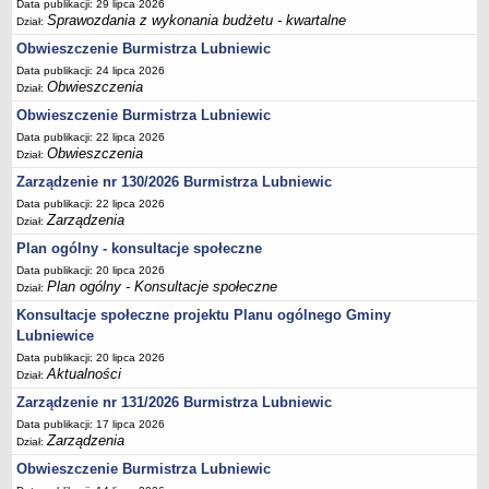
Data publikacji: 29 lipca 2026
Sprawozdania z wykonania budżetu - kwartalne
Dział:
Umorzenia, odroczenia, raty
Obwieszczenie Burmistrza Lubniewic
Fundacje i Stowarzyszenia dofinansowane z JST
Data publikacji: 24 lipca 2026
Pomoc publiczna
Obwieszczenia
Dział:
Budżet obywatelski
Obwieszczenie Burmistrza Lubniewic
Data publikacji: 22 lipca 2026
Majątek jednostek podległych
Obwieszczenia
Dział:
Koszt wychowania przedszkolnego
Zarządzenie nr 130/2026 Burmistrza Lubniewic
Stawki czynszów najmu lokali mieszkalnych
Data publikacji: 22 lipca 2026
Zarządzenia
PRZETARGI
Dział:
Zamówienia publiczne
Plan ogólny - konsultacje społeczne
Data publikacji: 20 lipca 2026
Sprzedaż mienia
Plan ogólny - Konsultacje społeczne
Dział:
Sprzedaż nieruchomości
Konsultacje społeczne projektu Planu ogólnego Gminy
Zapytania ofertowe
Lubniewice
Plan zamówień publicznych
Data publikacji: 20 lipca 2026
Aktualności
Dział:
PRAWO LOKALNE
Zarządzenie nr 131/2026 Burmistrza Lubniewic
Statut
Data publikacji: 17 lipca 2026
Uchwały Rady Miejskiej
Zarządzenia
Dział:
Zarządzenia Burmistrza
Obwieszczenie Burmistrza Lubniewic