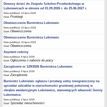
Dowozy dzieci do Zespołu Szkolno-Przedszkolnego w
Umorzenia, odroczenia, raty
Lubniewicach w okresie od 01.09.2026 r. do 25.06.2027 r.
Fundacje i Stowarzyszenia dofinansowane z JST
Data publikacji: 14 lipca 2026
Przetargi
Dział:
Pomoc publiczna
Obwieszczenie Burmistrza Lubniewic
Budżet obywatelski
Data publikacji: 10 lipca 2026
Majątek jednostek podległych
Obwieszczenia
Dział:
Koszt wychowania przedszkolnego
Obwieszczenie Burmistrza Lubniewic
Data publikacji: 10 lipca 2026
Stawki czynszów najmu lokali mieszkalnych
Obwieszczenia
Dział:
PRZETARGI
Asystent rodziny
Zamówienia publiczne
Data publikacji: 6 lipca 2026
Sprzedaż mienia
Ogłoszenia o naborze do pracy
Dział:
Sprzedaż nieruchomości
Zarządzenie nr 129/2026 Burmistrza Lubniewic
Data publikacji: 6 lipca 2026
Zapytania ofertowe
Zarządzenia
Dział:
Plan zamówień publicznych
Burmistrz Lubniewic ogłasza I przetarg ustny nieograniczony na
PRAWO LOKALNE
sprzedaż udziałów w nieruchomości gruntowej położonej w
Statut
obrębie ewidencyjnym Lubniewice, stanowiących własność Gminy
Lubniewice.
Uchwały Rady Miejskiej
Data publikacji: 2 lipca 2026
Zarządzenia Burmistrza
Sprzedaż nieruchomości
Dział: