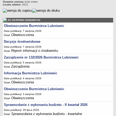
Ostatnia zmiana:
Sekretarz Gminy
brak zmian
Liczba odsłon:
3521
Skarbnik Gminy
Informacja turystyczna
20 OSTATNIO DODANYCH
Regulamin i schemat organizacyjny
Obwieszczenie Burmistrza Lubniewic
Przewodnik po urzędzie
Data publikacji: 7 sierpnia 2026
Obwieszczenia
Dział:
Kodeks etyczny
Decyzje środowiskowe
Oświadczenia majątkowe
Data publikacji: 7 sierpnia 2026
Raporty
Rejestr informacji o środowisku
Dział:
RADA MIEJSKA
Zarządzenie nr 132/2026 Burmistrza Lubniewic
Dyżury Przewodniczącego Rady Miejskiej
Data publikacji: 5 sierpnia 2026
Zarządzenia
Dział:
Transmisja z obrad sesji
Informacja Burmistrza Lubniewic
Zadania i uprawnienia
Data publikacji: 4 sierpnia 2026
Skład Rady Miejskiej
Obwieszczenia
Dział:
Plan pracy Rady Miejskiej
Obwieszczenie Burmistrza Lubniewic
Terminy posiedzeń Rady
Data publikacji: 3 sierpnia 2026
Obwieszczenia
Dział:
Głosowania
Sprawozdanie z wykonania budżetu - II kwartał 2026
Protokoły z posiedzeń Rady Miejskiej
Data publikacji: 29 lipca 2026
Sprawozdania z wykonania budżetu - kwartalne
Dział:
Składy Komisji