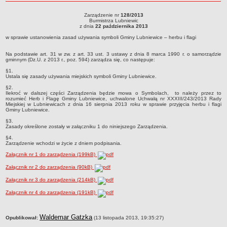
roku
Sołectwa
Zarządzenie nr
128/2013
Zarządzenie nr 128/2013Burmistrza Lubniewicz dnia 22 października 2013w
Burmistrza Lubniewic
Współpraca zagraniczna
sprawie ustanowienia zasad używania symboli Gminy Lubniewice – herbu i flagi
z dnia
22 października 2013
Strategia rozwoju Gminy
w sprawie ustanowienia zasad używania symboli Gminy Lubniewice – herbu i flagi
AKTUALNOŚCI I OBWIESZCZENIA
Na podstawie art. 31 w zw. z art. 33 ust. 3 ustawy z dnia 8 marca 1990 r. o samorządzie
Aktualności
gminnym (Dz.U. z 2013 r., poz. 594) zarządza się, co następuje:
§1.
Obwieszczenia, ogłoszenia i komunikaty
Ustala się zasady używania miejskich symboli Gminy Lubniewice.
KOMUNIKATY
§2.
Ilekroć w dalszej części Zarządzenia będzie mowa o Symbolach, to należy przez to
Drogi
rozumieć Herb i Flagę Gminy Lubniewice, uchwalone Uchwałą nr XXXIII/243/2013 Rady
Miejskiej w Lubniewicach z dnia 16 sierpnia 2013 roku w sprawie przyjęcia herbu i flagi
Energia elektryczna
Gminy Lubniewice.
Meteorologiczne
§3.
Zasady określone zostały w załączniku 1 do niniejszego Zarządzenia.
Rozkłady jazdy autobusów
§4.
Zarządzenie wchodzi w życie z dniem podpisania.
Wodociągi - ocena jakości wody
Załącznik nr 1 do zarządzenia (199kB)
KONKURSY
Załącznik nr 2 do zarządzenia (90kB)
Ogłoszenia o konkursach
Załącznik nr 3 do zarządzenia (214kB)
URZĄD MIEJSKI
Dane adresowe
Załącznik nr 4 do zarządzenia (191kB)
Burmistrz Lubniewic
metryczka
Waldemar Gatzka
Zastępca Burmistrza Lubniewic
Opublikował:
(13 listopada 2013, 19:35:27)