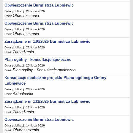
Obwieszczenie Burmistrza Lubniewic
Terminy posiedzeń Komisji
Data publikacji: 24 lipca 2026
Plan pracy Komisji Rewizyjnej
Obwieszczenia
Dział:
Plan pracy pozostałych Komisji
Obwieszczenie Burmistrza Lubniewic
Oświadczenia majątkowe
Data publikacji: 22 lipca 2026
Obwieszczenia
Dział:
Interpelacje radnych wraz z odpowiedziami
Zarządzenie nr 130/2026 Burmistrza Lubniewic
Zapytania radnych wraz z odpowiedziami
Data publikacji: 22 lipca 2026
Zarządzenia
Apele
Dział:
Plan ogólny - konsultacje społeczne
JEDNOSTKI ORGANIZACYJNE
Biblioteka - Centrum Kultury
Data publikacji: 20 lipca 2026
Plan ogólny - Konsultacje społeczne
Dział:
Zespół Szkolno-Przedszkolny
Konsultacje społeczne projektu Planu ogólnego Gminy
Miejsko-Gminny Ośrodek Pomocy Społecznej
Lubniewice
Zakład Gospodarki Komunalnej
Data publikacji: 20 lipca 2026
Aktualności
Dział:
Środowiskowy Dom Samopomocy
Zarządzenie nr 131/2026 Burmistrza Lubniewic
MAJĄTEK I FINANSE
Data publikacji: 17 lipca 2026
Budżet Gminy
Zarządzenia
Dział:
Majątek Gminy
Obwieszczenie Burmistrza Lubniewic
Sprawozdania z wykonania budżetu - kwartalne
Data publikacji: 14 lipca 2026
Obwieszczenia
Dział:
Sprawozdania z wykonania budżetu - półroczne, roczne