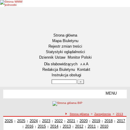
Strona główna
Mapa Biuletynu
Rejestr zmian treści
Statystyki oglądalności
Dziennik Ustaw
Monitor Polski
Menu dodatkowe
Dla słabowidzących
A
powiększ czcionkę
A
standardowy rozmiar czcionki
A
pomniejsz czcionkę
Redakcja Biuletynu
Kontakt
Instrukcja obsługi
Wyszukiwarka artykułów
Szukaj
MENU
Menu
DZIENNIKI URZĘDOWE
NASZA GMINA
Lokalizacja
ścieżka nawigacji
Strona główna
>
Zarządzenia
>
2013
Zarządzenia z roku
2026
Zadania publiczne
Zarządzenia z roku
2025
Zarządzenia z roku
2024
Zarządzenia z roku
2023
Zarządzenia z roku
2022
Zarządzenia z roku
2021
Zarządzenia z roku
2020
Zarządzenia z roku
2019
2018
Zarządzenia z
Zarząd
2017
|
|
|
|
|
|
|
|
|
Zarządzenia z roku
2016
Zarządzenia z roku
2015
Zarządzenia z roku
2014
Zarządzenia z roku
2013
Zarządzenia z roku
2012
Zarządzenia z roku
2011
2010
Zarządzenia z
roku
z ro
|
|
|
|
|
|
|
Związki i stowarzyszenia