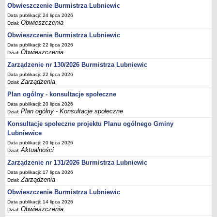
Obwieszczenie Burmistrza Lubniewic
Terminy posiedzeń Komisji
Data publikacji: 24 lipca 2026
Plan pracy Komisji Rewizyjnej
Obwieszczenia
Dział:
Obwieszczenie Burmistrza Lubniewic
Plan pracy pozostałych Komisji
Data publikacji: 22 lipca 2026
Oświadczenia majątkowe
Obwieszczenia
Dział:
Interpelacje radnych wraz z odpowiedziami
Zarządzenie nr 130/2026 Burmistrza Lubniewic
Zapytania radnych wraz z odpowiedziami
Data publikacji: 22 lipca 2026
Zarządzenia
Dział:
Apele
Plan ogólny - konsultacje społeczne
JEDNOSTKI ORGANIZACYJNE
Data publikacji: 20 lipca 2026
Biblioteka - Centrum Kultury
Plan ogólny - Konsultacje społeczne
Dział:
Zespół Szkolno-Przedszkolny
Konsultacje społeczne projektu Planu ogólnego Gminy
Miejsko-Gminny Ośrodek Pomocy Społecznej
Lubniewice
Data publikacji: 20 lipca 2026
Zakład Gospodarki Komunalnej
Aktualności
Dział:
Środowiskowy Dom Samopomocy
Zarządzenie nr 131/2026 Burmistrza Lubniewic
MAJĄTEK I FINANSE
Data publikacji: 17 lipca 2026
Budżet Gminy
Zarządzenia
Dział:
Majątek Gminy
Obwieszczenie Burmistrza Lubniewic
Data publikacji: 14 lipca 2026
Sprawozdania z wykonania budżetu - kwartalne
Obwieszczenia
Dział:
Sprawozdania z wykonania budżetu - półroczne, roczne