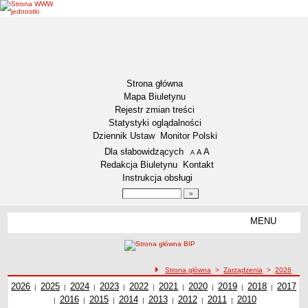
Strona główna
Mapa Biuletynu
Rejestr zmian treści
Statystyki oglądalności
Dziennik Ustaw
Monitor Polski
Menu dodatkowe
Dla słabowidzących
A
powiększ czcionkę
A
standardowy rozmiar czcionki
A
pomniejsz czcionkę
Redakcja Biuletynu
Kontakt
Instrukcja obsługi
Wyszukiwarka artykułów
Szukaj
MENU
Menu
DZIENNIKI URZĘDOWE
NASZA GMINA
Lokalizacja
ścieżka nawigacji
Strona główna
>
Zarządzenia
>
2026
Zarządzenia z roku
2026
Zadania publiczne
Zarządzenia z roku
2025
Zarządzenia z roku
2024
Zarządzenia z roku
2023
Zarządzenia z roku
2022
Zarządzenia z roku
2021
Zarządzenia z roku
2020
Zarządzenia z roku
2019
2018
Zarządzenia z
Zarząd
2017
|
|
|
|
|
|
|
|
|
Zarządzenia z roku
2016
Zarządzenia z roku
2015
Zarządzenia z roku
2014
Zarządzenia z roku
2013
Zarządzenia z roku
2012
Zarządzenia z roku
2011
2010
Zarządzenia z
roku
z ro
|
|
|
|
|
|
|
Związki i stowarzyszenia