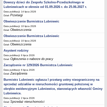
Dowozy dzieci do Zespołu Szkolno-Przedszkolnego w
Umorzenia, odroczenia, raty
Lubniewicach w okresie od 01.09.2026 r. do 25.06.2027 r.
Data publikacji: 14 lipca 2026
Fundacje i Stowarzyszenia dofinansowane z JST
Przetargi
Dział:
Pomoc publiczna
Obwieszczenie Burmistrza Lubniewic
Budżet obywatelski
Data publikacji: 10 lipca 2026
Obwieszczenia
Dział:
Majątek jednostek podległych
Obwieszczenie Burmistrza Lubniewic
Koszt wychowania przedszkolnego
Data publikacji: 10 lipca 2026
Stawki czynszów najmu lokali mieszkalnych
Obwieszczenia
Dział:
PRZETARGI
Asystent rodziny
Zamówienia publiczne
Data publikacji: 6 lipca 2026
Ogłoszenia o naborze do pracy
Dział:
Sprzedaż mienia
Zarządzenie nr 129/2026 Burmistrza Lubniewic
Sprzedaż nieruchomości
Data publikacji: 6 lipca 2026
Zapytania ofertowe
Zarządzenia
Dział:
Plan zamówień publicznych
Burmistrz Lubniewic ogłasza I przetarg ustny nieograniczony na
sprzedaż udziałów w nieruchomości gruntowej położonej w
PRAWO LOKALNE
obrębie ewidencyjnym Lubniewice, stanowiących własność Gminy
Statut
Lubniewice.
Uchwały Rady Miejskiej
Data publikacji: 2 lipca 2026
Zarządzenia Burmistrza
Sprzedaż nieruchomości
Dział: