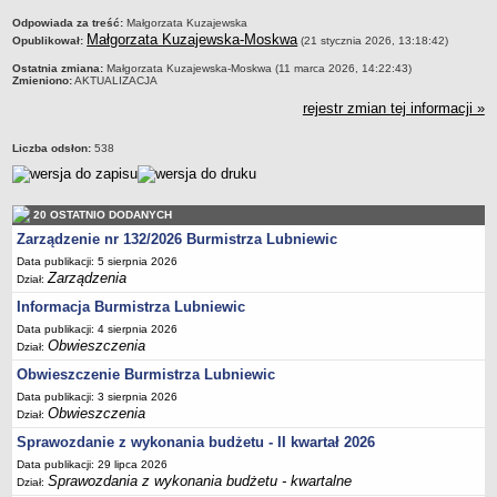
Sekretarz Gminy
metryczka
Odpowiada za treść:
Małgorzata Kuzajewska
Skarbnik Gminy
Małgorzata Kuzajewska-Moskwa
Opublikował:
(21 stycznia 2026, 13:18:42)
Informacja turystyczna
Ostatnia zmiana:
Małgorzata Kuzajewska-Moskwa (11 marca 2026, 14:22:43)
Zmieniono:
AKTUALIZACJA
Regulamin i schemat organizacyjny
rejestr zmian tej informacji »
Przewodnik po urzędzie
Liczba odsłon:
538
Kodeks etyczny
Oświadczenia majątkowe
Raporty
20 OSTATNIO DODANYCH
RADA MIEJSKA
Zarządzenie nr 132/2026 Burmistrza Lubniewic
Dyżury Przewodniczącego Rady Miejskiej
Data publikacji: 5 sierpnia 2026
Zarządzenia
Dział:
Transmisja z obrad sesji
Informacja Burmistrza Lubniewic
Zadania i uprawnienia
Data publikacji: 4 sierpnia 2026
Obwieszczenia
Skład Rady Miejskiej
Dział:
Obwieszczenie Burmistrza Lubniewic
Plan pracy Rady Miejskiej
Data publikacji: 3 sierpnia 2026
Terminy posiedzeń Rady
Obwieszczenia
Dział:
Głosowania
Sprawozdanie z wykonania budżetu - II kwartał 2026
Protokoły z posiedzeń Rady Miejskiej
Data publikacji: 29 lipca 2026
Sprawozdania z wykonania budżetu - kwartalne
Dział:
Składy Komisji