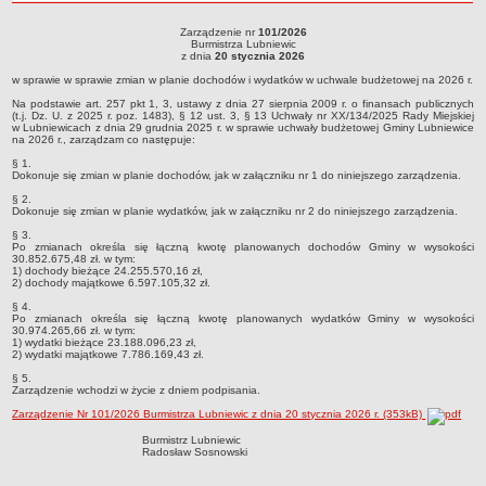
roku
Sołectwa
Zarządzenie nr
101/2026
Zarządzenie nr 101/2026Burmistrza Lubniewicz dnia 20 stycznia 2026w sprawie w
Burmistrza Lubniewic
Współpraca zagraniczna
sprawie zmian w planie dochodów i wydatków w uchwale budżetowej na 2026 r.
z dnia
20 stycznia 2026
Strategia rozwoju Gminy
w sprawie w sprawie zmian w planie dochodów i wydatków w uchwale budżetowej na 2026 r.
AKTUALNOŚCI I OBWIESZCZENIA
Na podstawie art. 257 pkt 1, 3, ustawy z dnia 27 sierpnia 2009 r. o finansach publicznych
(t.j. Dz. U. z 2025 r. poz. 1483), § 12 ust. 3, § 13 Uchwały nr XX/134/2025 Rady Miejskiej
Aktualności
w Lubniewicach z dnia 29 grudnia 2025 r. w sprawie uchwały budżetowej Gminy Lubniewice
na 2026 r., zarządzam co następuje:
Obwieszczenia, ogłoszenia i komunikaty
§ 1.
Dokonuje się zmian w planie dochodów, jak w załączniku nr 1 do niniejszego zarządzenia.
KOMUNIKATY
§ 2.
Drogi
Dokonuje się zmian w planie wydatków, jak w załączniku nr 2 do niniejszego zarządzenia.
Energia elektryczna
§ 3.
Po zmianach określa się łączną kwotę planowanych dochodów Gminy w wysokości
Meteorologiczne
30.852.675,48 zł. w tym:
1) dochody bieżące 24.255.570,16 zł,
2) dochody majątkowe 6.597.105,32 zł.
Rozkłady jazdy autobusów
§ 4.
Wodociągi - ocena jakości wody
Po zmianach określa się łączną kwotę planowanych wydatków Gminy w wysokości
30.974.265,66 zł. w tym:
KONKURSY
1) wydatki bieżące 23.188.096,23 zł,
2) wydatki majątkowe 7.786.169,43 zł.
Ogłoszenia o konkursach
§ 5.
URZĄD MIEJSKI
Zarządzenie wchodzi w życie z dniem podpisania.
Dane adresowe
Zarządzenie Nr 101/2026 Burmistrza Lubniewic z dnia 20 stycznia 2026 r. (353kB)
Burmistrz Lubniewic
Burmistrz Lubniewic
Radosław Sosnowski
Zastępca Burmistrza Lubniewic