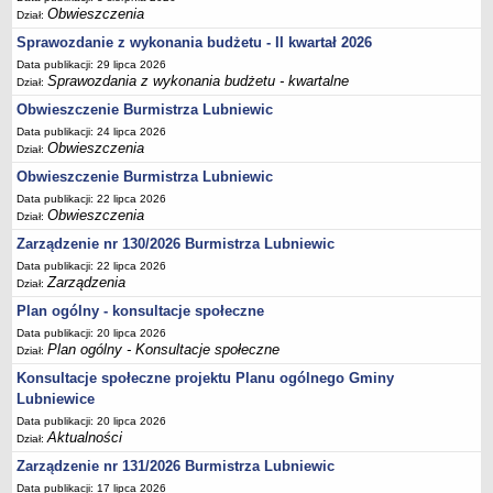
Obwieszczenia
Dział:
Terminy posiedzeń Komisji
Sprawozdanie z wykonania budżetu - II kwartał 2026
Plan pracy Komisji Rewizyjnej
Data publikacji: 29 lipca 2026
Plan pracy pozostałych Komisji
Sprawozdania z wykonania budżetu - kwartalne
Dział:
Oświadczenia majątkowe
Obwieszczenie Burmistrza Lubniewic
Data publikacji: 24 lipca 2026
Interpelacje radnych wraz z odpowiedziami
Obwieszczenia
Dział:
Zapytania radnych wraz z odpowiedziami
Obwieszczenie Burmistrza Lubniewic
Apele
Data publikacji: 22 lipca 2026
Obwieszczenia
Dział:
JEDNOSTKI ORGANIZACYJNE
Biblioteka - Centrum Kultury
Zarządzenie nr 130/2026 Burmistrza Lubniewic
Data publikacji: 22 lipca 2026
Zespół Szkolno-Przedszkolny
Zarządzenia
Dział:
Miejsko-Gminny Ośrodek Pomocy Społecznej
Plan ogólny - konsultacje społeczne
Zakład Gospodarki Komunalnej
Data publikacji: 20 lipca 2026
Plan ogólny - Konsultacje społeczne
Dział:
Środowiskowy Dom Samopomocy
Konsultacje społeczne projektu Planu ogólnego Gminy
MAJĄTEK I FINANSE
Lubniewice
Budżet Gminy
Data publikacji: 20 lipca 2026
Majątek Gminy
Aktualności
Dział:
Sprawozdania z wykonania budżetu - kwartalne
Zarządzenie nr 131/2026 Burmistrza Lubniewic
Data publikacji: 17 lipca 2026
Sprawozdania z wykonania budżetu - półroczne, roczne