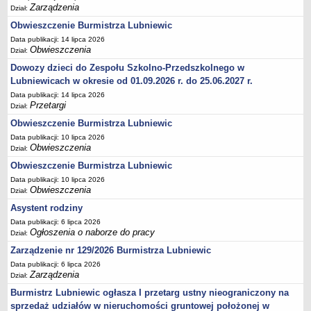
Zarządzenia
Dział:
Umorzenia, odroczenia, raty
Obwieszczenie Burmistrza Lubniewic
Fundacje i Stowarzyszenia dofinansowane z JST
Data publikacji: 14 lipca 2026
Obwieszczenia
Dział:
Pomoc publiczna
Dowozy dzieci do Zespołu Szkolno-Przedszkolnego w
Budżet obywatelski
Lubniewicach w okresie od 01.09.2026 r. do 25.06.2027 r.
Majątek jednostek podległych
Data publikacji: 14 lipca 2026
Przetargi
Dział:
Koszt wychowania przedszkolnego
Obwieszczenie Burmistrza Lubniewic
Stawki czynszów najmu lokali mieszkalnych
Data publikacji: 10 lipca 2026
PRZETARGI
Obwieszczenia
Dział:
Zamówienia publiczne
Obwieszczenie Burmistrza Lubniewic
Sprzedaż mienia
Data publikacji: 10 lipca 2026
Obwieszczenia
Dział:
Sprzedaż nieruchomości
Asystent rodziny
Zapytania ofertowe
Data publikacji: 6 lipca 2026
Plan zamówień publicznych
Ogłoszenia o naborze do pracy
Dział:
PRAWO LOKALNE
Zarządzenie nr 129/2026 Burmistrza Lubniewic
Statut
Data publikacji: 6 lipca 2026
Zarządzenia
Dział:
Uchwały Rady Miejskiej
Burmistrz Lubniewic ogłasza I przetarg ustny nieograniczony na
Zarządzenia Burmistrza
sprzedaż udziałów w nieruchomości gruntowej położonej w