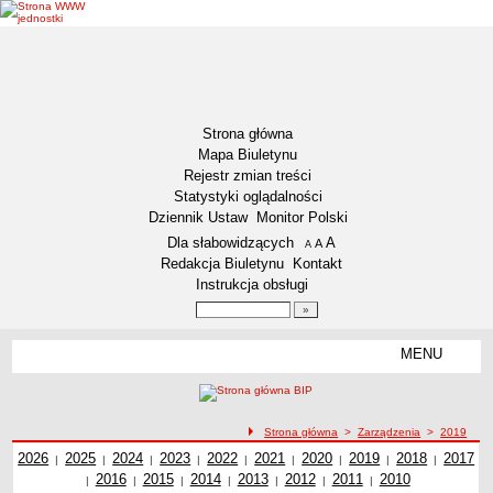
Strona główna
Mapa Biuletynu
Rejestr zmian treści
Statystyki oglądalności
Dziennik Ustaw
Monitor Polski
Menu dodatkowe
Dla słabowidzących
A
powiększ czcionkę
A
standardowy rozmiar czcionki
A
pomniejsz czcionkę
Redakcja Biuletynu
Kontakt
Instrukcja obsługi
Wyszukiwarka artykułów
Szukaj
MENU
Menu
DZIENNIKI URZĘDOWE
NASZA GMINA
Lokalizacja
ścieżka nawigacji
Strona główna
>
Zarządzenia
>
2019
Zarządzenia z roku
2026
Zadania publiczne
Zarządzenia z roku
2025
Zarządzenia z roku
2024
Zarządzenia z roku
2023
Zarządzenia z roku
2022
Zarządzenia z roku
2021
Zarządzenia z roku
2020
Zarządzenia z roku
2019
2018
Zarządzenia z
Zarząd
2017
|
|
|
|
|
|
|
|
|
Zarządzenia z roku
2016
Zarządzenia z roku
2015
Zarządzenia z roku
2014
Zarządzenia z roku
2013
Zarządzenia z roku
2012
Zarządzenia z roku
2011
2010
Zarządzenia z
roku
z ro
|
|
|
|
|
|
|
Związki i stowarzyszenia