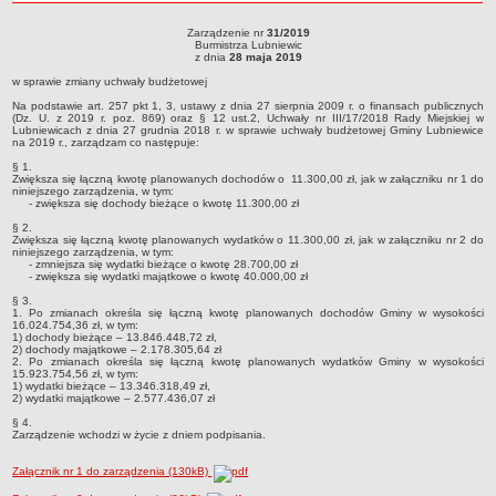
roku
Sołectwa
Zarządzenie nr
31/2019
Zarządzenie nr 31/2019Burmistrza Lubniewicz dnia 28 maja 2019w sprawie zmiany
Burmistrza Lubniewic
Współpraca zagraniczna
uchwały budżetowej
z dnia
28 maja 2019
Strategia rozwoju Gminy
w sprawie zmiany uchwały budżetowej
AKTUALNOŚCI I OBWIESZCZENIA
Na podstawie art. 257 pkt 1, 3, ustawy z dnia 27 sierpnia 2009 r. o finansach publicznych
(Dz. U. z 2019 r. poz. 869) oraz § 12 ust.2, Uchwały nr III/17/2018 Rady Miejskiej w
Aktualności
Lubniewicach z dnia 27 grudnia 2018 r. w sprawie uchwały budżetowej Gminy Lubniewice
na 2019 r., zarządzam co następuje:
Obwieszczenia, ogłoszenia i komunikaty
§ 1.
Zwiększa się łączną kwotę planowanych dochodów o 11.300,00 zł, jak w załączniku nr 1 do
KOMUNIKATY
niniejszego zarządzenia, w tym:
- zwiększa się dochody bieżące o kwotę 11.300,00 zł
Drogi
§ 2.
Energia elektryczna
Zwiększa się łączną kwotę planowanych wydatków o 11.300,00 zł, jak w załączniku nr 2 do
niniejszego zarządzenia, w tym:
Meteorologiczne
- zmniejsza się wydatki bieżące o kwotę 28.700,00 zł
- zwiększa się wydatki majątkowe o kwotę 40.000,00 zł
Rozkłady jazdy autobusów
§ 3.
1. Po zmianach określa się łączną kwotę planowanych dochodów Gminy w wysokości
Wodociągi - ocena jakości wody
16.024.754,36 zł, w tym:
1) dochody bieżące – 13.846.448,72 zł,
KONKURSY
2) dochody majątkowe – 2.178.305,64 zł
2. Po zmianach określa się łączną kwotę planowanych wydatków Gminy w wysokości
Ogłoszenia o konkursach
15.923.754,56 zł, w tym:
1) wydatki bieżące – 13.346.318,49 zł,
URZĄD MIEJSKI
2) wydatki majątkowe – 2.577.436,07 zł
Dane adresowe
§ 4.
Zarządzenie wchodzi w życie z dniem podpisania.
Burmistrz Lubniewic
Załącznik nr 1 do zarządzenia (130kB)
Zastępca Burmistrza Lubniewic