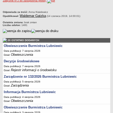
Załącznik nr 2 do zarządzenia (86kB)
Sekretarz Gminy
Skarbnik Gminy
metryczka
Odpowiada za treść:
Anna Kisielewicz
Informacja turystyczna
Waldemar Gatzka
Opublikował:
(14 czerwca 2019, 14:00:01)
Regulamin i schemat organizacyjny
Ostatnia zmiana:
brak zmian
Liczba odsłon:
1481
Przewodnik po urzędzie
Kodeks etyczny
20 OSTATNIO DODANYCH
Oświadczenia majątkowe
Obwieszczenie Burmistrza Lubniewic
Raporty
Data publikacji: 7 sierpnia 2026
RADA MIEJSKA
Obwieszczenia
Dział:
Dyżury Przewodniczącego Rady Miejskiej
Decyzje środowiskowe
Transmisja z obrad sesji
Data publikacji: 7 sierpnia 2026
Rejestr informacji o środowisku
Dział:
Zadania i uprawnienia
Zarządzenie nr 132/2026 Burmistrza Lubniewic
Skład Rady Miejskiej
Data publikacji: 5 sierpnia 2026
Plan pracy Rady Miejskiej
Zarządzenia
Dział:
Informacja Burmistrza Lubniewic
Terminy posiedzeń Rady
Data publikacji: 4 sierpnia 2026
Głosowania
Obwieszczenia
Dział:
Protokoły z posiedzeń Rady Miejskiej
Obwieszczenie Burmistrza Lubniewic
Składy Komisji
Data publikacji: 3 sierpnia 2026