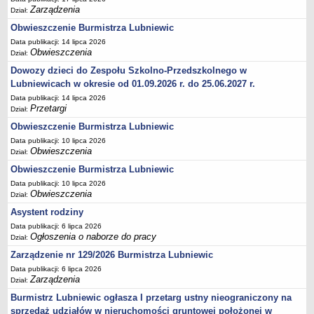
Zarządzenia
Dział:
Umorzenia, odroczenia, raty
Obwieszczenie Burmistrza Lubniewic
Fundacje i Stowarzyszenia dofinansowane z JST
Data publikacji: 14 lipca 2026
Obwieszczenia
Pomoc publiczna
Dział:
Dowozy dzieci do Zespołu Szkolno-Przedszkolnego w
Budżet obywatelski
Lubniewicach w okresie od 01.09.2026 r. do 25.06.2027 r.
Majątek jednostek podległych
Data publikacji: 14 lipca 2026
Koszt wychowania przedszkolnego
Przetargi
Dział:
Obwieszczenie Burmistrza Lubniewic
Stawki czynszów najmu lokali mieszkalnych
Data publikacji: 10 lipca 2026
PRZETARGI
Obwieszczenia
Dział:
Zamówienia publiczne
Obwieszczenie Burmistrza Lubniewic
Sprzedaż mienia
Data publikacji: 10 lipca 2026
Sprzedaż nieruchomości
Obwieszczenia
Dział:
Asystent rodziny
Zapytania ofertowe
Data publikacji: 6 lipca 2026
Plan zamówień publicznych
Ogłoszenia o naborze do pracy
Dział:
PRAWO LOKALNE
Zarządzenie nr 129/2026 Burmistrza Lubniewic
Statut
Data publikacji: 6 lipca 2026
Uchwały Rady Miejskiej
Zarządzenia
Dział:
Burmistrz Lubniewic ogłasza I przetarg ustny nieograniczony na
Zarządzenia Burmistrza
sprzedaż udziałów w nieruchomości gruntowej położonej w