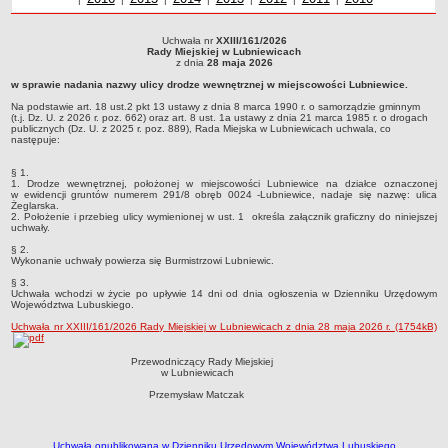
Sołectwa
Uchwała nr
XXIII/161/2026
Współpraca zagraniczna
Uchwała nr XXIII/161/2026Rady Miejskiej w Lubniewicachz dnia 28 maja 2026w
Rady Miejskiej w Lubniewicach
sprawie nadania nazwy ulicy drodze wewnętrznej w miejscowości Lubniewice.Na
z dnia
28 maja 2026
Strategia rozwoju Gminy
podstawie art. 18 ust.2 pkt 13 ustawy z dnia 8 marca 1990 r. o samorządzie
w sprawie nadania nazwy ulicy drodze wewnętrznej w miejscowości Lubniewice.
gminnym (t.j. Dz. U. z 2026 r. poz. 662) oraz art. 8 ust. 1a ustawy z dnia 21 marca
AKTUALNOŚCI I OBWIESZCZENIA
1985 r. o drogach publicznych (Dz. U. z 2025 r. poz. 889), Rada Miejska w
Na podstawie art. 18 ust.2 pkt 13 ustawy z dnia 8 marca 1990 r. o samorządzie gminnym
Lubniewicach uchwala, co następuje:
Aktualności
(t.j. Dz. U. z 2026 r. poz. 662) oraz art. 8 ust. 1a ustawy z dnia 21 marca 1985 r. o drogach
publicznych (Dz. U. z 2025 r. poz. 889), Rada Miejska w Lubniewicach uchwala, co
następuje:
Obwieszczenia, ogłoszenia i komunikaty
KOMUNIKATY
§ 1.
1. Drodze wewnętrznej, położonej w miejscowości Lubniewice na działce oznaczonej
Drogi
w ewidencji gruntów numerem 291/8 obręb 0024 -Lubniewice, nadaje się nazwę: ulica
Żeglarska.
Energia elektryczna
2. Położenie i przebieg ulicy wymienionej w ust. 1 określa załącznik graficzny do niniejszej
uchwały.
Meteorologiczne
§ 2.
Wykonanie uchwały powierza się Burmistrzowi Lubniewic.
Rozkłady jazdy autobusów
§ 3.
Wodociągi - ocena jakości wody
Uchwała wchodzi w życie po upływie 14 dni od dnia ogłoszenia w Dzienniku Urzędowym
Województwa Lubuskiego.
KONKURSY
Uchwała nr XXIII/161/2026 Rady Miejskiej w Lubniewicach z dnia 28 maja 2026 r. (1754kB)
Ogłoszenia o konkursach
URZĄD MIEJSKI
Przewodniczący Rady Miejskiej
w Lubniewicach
Dane adresowe
Przemysław Matczak
Burmistrz Lubniewic
Zastępca Burmistrza Lubniewic
Uchwała opublikowana w Dzienniku Urzędowym Województwa Lubuskiego