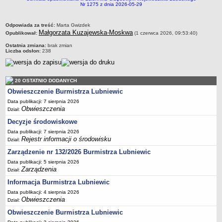
Sekretarz Gminy
Nr 1275 z dnia 2026-05-29
Skarbnik Gminy
metryczka
Odpowiada za treść:
Marta Gwizdek
Informacja turystyczna
Małgorzata Kuzajewska-Moskwa
Opublikował:
(1 czerwca 2026, 09:53:40)
Regulamin i schemat organizacyjny
Ostatnia zmiana:
brak zmian
Liczba odsłon:
238
Przewodnik po urzędzie
Kodeks etyczny
20 OSTATNIO DODANYCH
Oświadczenia majątkowe
Obwieszczenie Burmistrza Lubniewic
Raporty
Data publikacji: 7 sierpnia 2026
RADA MIEJSKA
Obwieszczenia
Dział:
Dyżury Przewodniczącego Rady Miejskiej
Decyzje środowiskowe
Transmisja z obrad sesji
Data publikacji: 7 sierpnia 2026
Rejestr informacji o środowisku
Dział:
Zadania i uprawnienia
Zarządzenie nr 132/2026 Burmistrza Lubniewic
Skład Rady Miejskiej
Data publikacji: 5 sierpnia 2026
Plan pracy Rady Miejskiej
Zarządzenia
Dział:
Terminy posiedzeń Rady
Informacja Burmistrza Lubniewic
Data publikacji: 4 sierpnia 2026
Głosowania
Obwieszczenia
Dział:
Protokoły z posiedzeń Rady Miejskiej
Obwieszczenie Burmistrza Lubniewic
Składy Komisji