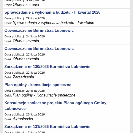
Data publikacji: 3 sierpnia 2026
Obwieszczenia
Dział:
Terminy posiedzeń Komisji
Sprawozdanie z wykonania budżetu - II kwartał 2026
Plan pracy Komisji Rewizyjnej
Data publikacji: 29 lipca 2026
Plan pracy pozostałych Komisji
Sprawozdania z wykonania budżetu - kwartalne
Dział:
Oświadczenia majątkowe
Obwieszczenie Burmistrza Lubniewic
Data publikacji: 24 lipca 2026
Interpelacje radnych wraz z odpowiedziami
Obwieszczenia
Dział:
Zapytania radnych wraz z odpowiedziami
Obwieszczenie Burmistrza Lubniewic
Apele
Data publikacji: 22 lipca 2026
Obwieszczenia
JEDNOSTKI ORGANIZACYJNE
Dział:
Biblioteka - Centrum Kultury
Zarządzenie nr 130/2026 Burmistrza Lubniewic
Data publikacji: 22 lipca 2026
Zespół Szkolno-Przedszkolny
Zarządzenia
Dział:
Miejsko-Gminny Ośrodek Pomocy Społecznej
Plan ogólny - konsultacje społeczne
Zakład Gospodarki Komunalnej
Data publikacji: 20 lipca 2026
Plan ogólny - Konsultacje społeczne
Dział:
Środowiskowy Dom Samopomocy
Konsultacje społeczne projektu Planu ogólnego Gminy
MAJĄTEK I FINANSE
Lubniewice
Budżet Gminy
Data publikacji: 20 lipca 2026
Majątek Gminy
Aktualności
Dział:
Sprawozdania z wykonania budżetu - kwartalne
Zarządzenie nr 131/2026 Burmistrza Lubniewic
Sprawozdania z wykonania budżetu - półroczne, roczne
Data publikacji: 17 lipca 2026