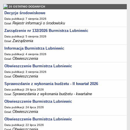
Sekretarz Gminy
20 OSTATNIO DODANYCH
Skarbnik Gminy
Decyzje środowiskowe
Informacja turystyczna
Data publikacji: 7 sierpnia 2026
Rejestr informacji o środowisku
Dział:
Regulamin i schemat organizacyjny
Zarządzenie nr 132/2026 Burmistrza Lubniewic
Przewodnik po urzędzie
Data publikacji: 5 sierpnia 2026
Kodeks etyczny
Zarządzenia
Dział:
Oświadczenia majątkowe
Informacja Burmistrza Lubniewic
Data publikacji: 4 sierpnia 2026
Raporty
Obwieszczenia
Dział:
RADA MIEJSKA
Obwieszczenie Burmistrza Lubniewic
Dyżury Przewodniczącego Rady Miejskiej
Data publikacji: 3 sierpnia 2026
Transmisja z obrad sesji
Obwieszczenia
Dział:
Zadania i uprawnienia
Sprawozdanie z wykonania budżetu - II kwartał 2026
Data publikacji: 29 lipca 2026
Skład Rady Miejskiej
Sprawozdania z wykonania budżetu - kwartalne
Dział:
Plan pracy Rady Miejskiej
Obwieszczenie Burmistrza Lubniewic
Terminy posiedzeń Rady
Data publikacji: 24 lipca 2026
Obwieszczenia
Dział:
Głosowania
Obwieszczenie Burmistrza Lubniewic
Protokoły z posiedzeń Rady Miejskiej
Data publikacji: 22 lipca 2026
Składy Komisji
Obwieszczenia
Dział: