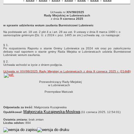
Sołectwa
Uchwała nr
XIV/98/2025
Współpraca zagraniczna
Uchwała nr XIV/98/2025Rady Miejskiej w Lubniewicachz dnia 9 czerwca 2025w
Rady Miejskiej w Lubniewicach
sprawie udzielenia wotum zaufania Burmistrzowi LubniewicNa podstawie art. 18
z dnia
9 czerwca 2025
Strategia rozwoju Gminy
ust. 2 pkt 4 a i art. 28 aa ust. 9 ustawy z dnia 8 marca 1990 r. o samorządzie
w sprawie udzielenia wotum zaufania Burmistrzowi Lubniewic
gminnym (Dz. U. z 2024 r. poz. 1465 ze zm.) uchwala się, co następuje:
AKTUALNOŚCI I OBWIESZCZENIA
Na podstawie art. 18 ust. 2 pkt 4 a i art. 28 aa ust. 9 ustawy z dnia 8 marca 1990 r. o
Aktualności
samorządzie gminnym (Dz. U. z 2024 r. poz. 1465 ze zm.) uchwala się, co następuje:
Obwieszczenia, ogłoszenia i komunikaty
§ 1.
Po rozpatrzeniu Raportu o stanie Gminy Lubniewice za 2024 rok oraz po zakończeniu
KOMUNIKATY
debaty nad raportem o stanie gminy Rada Miejska w Lubniewicach udziela Burmistrzowi
Lubniewic wotum zaufania.
Drogi
§ 2.
Energia elektryczna
Uchwała wchodzi w życie z dniem podjęcia.
Meteorologiczne
Uchwała nr XIV/98/2025 Rady Miejskiej w Lubniewicach z dnia 9 czerwca 2025 r. (214kB)
Rozkłady jazdy autobusów
Przewodniczący Rady Miejskiej
w Lubniewicach
Wodociągi - ocena jakości wody
Przemysław Matczak
KONKURSY
Ogłoszenia o konkursach
URZĄD MIEJSKI
metryczka
Odpowiada za treść:
Małgorzata Kuzajewska
Małgorzata Kuzajewska-Moskwa
Opublikował:
(11 czerwca 2025, 12:54:01)
Dane adresowe
Ostatnia zmiana:
brak zmian
Burmistrz Lubniewic
Liczba odsłon:
894
Zastępca Burmistrza Lubniewic