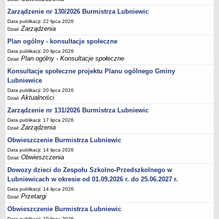
Terminy posiedzeń Komisji
Zarządzenie nr 130/2026 Burmistrza Lubniewic
Data publikacji: 22 lipca 2026
Plan pracy Komisji Rewizyjnej
Zarządzenia
Dział:
Plan pracy pozostałych Komisji
Plan ogólny - konsultacje społeczne
Oświadczenia majątkowe
Data publikacji: 20 lipca 2026
Plan ogólny - Konsultacje społeczne
Dział:
Interpelacje radnych wraz z odpowiedziami
Konsultacje społeczne projektu Planu ogólnego Gminy
Zapytania radnych wraz z odpowiedziami
Lubniewice
Apele
Data publikacji: 20 lipca 2026
Aktualności
JEDNOSTKI ORGANIZACYJNE
Dział:
Biblioteka - Centrum Kultury
Zarządzenie nr 131/2026 Burmistrza Lubniewic
Zespół Szkolno-Przedszkolny
Data publikacji: 17 lipca 2026
Zarządzenia
Dział:
Miejsko-Gminny Ośrodek Pomocy Społecznej
Obwieszczenie Burmistrza Lubniewic
Zakład Gospodarki Komunalnej
Data publikacji: 14 lipca 2026
Obwieszczenia
Dział:
Środowiskowy Dom Samopomocy
Dowozy dzieci do Zespołu Szkolno-Przedszkolnego w
MAJĄTEK I FINANSE
Lubniewicach w okresie od 01.09.2026 r. do 25.06.2027 r.
Budżet Gminy
Data publikacji: 14 lipca 2026
Majątek Gminy
Przetargi
Dział:
Sprawozdania z wykonania budżetu - kwartalne
Obwieszczenie Burmistrza Lubniewic
Sprawozdania z wykonania budżetu - półroczne, roczne
Data publikacji: 10 lipca 2026