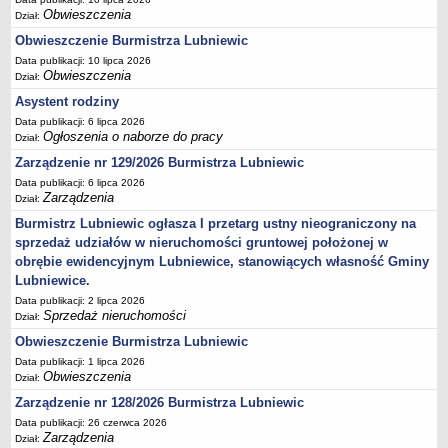
Obwieszczenia
Dział:
Umorzenia, odroczenia, raty
Obwieszczenie Burmistrza Lubniewic
Fundacje i Stowarzyszenia dofinansowane z JST
Data publikacji: 10 lipca 2026
Obwieszczenia
Pomoc publiczna
Dział:
Asystent rodziny
Budżet obywatelski
Data publikacji: 6 lipca 2026
Majątek jednostek podległych
Ogłoszenia o naborze do pracy
Dział:
Koszt wychowania przedszkolnego
Zarządzenie nr 129/2026 Burmistrza Lubniewic
Stawki czynszów najmu lokali mieszkalnych
Data publikacji: 6 lipca 2026
Zarządzenia
Dział:
PRZETARGI
Burmistrz Lubniewic ogłasza I przetarg ustny nieograniczony na
Zamówienia publiczne
sprzedaż udziałów w nieruchomości gruntowej położonej w
Sprzedaż mienia
obrębie ewidencyjnym Lubniewice, stanowiących własność Gminy
Sprzedaż nieruchomości
Lubniewice.
Data publikacji: 2 lipca 2026
Zapytania ofertowe
Sprzedaż nieruchomości
Dział:
Plan zamówień publicznych
Obwieszczenie Burmistrza Lubniewic
PRAWO LOKALNE
Data publikacji: 1 lipca 2026
Statut
Obwieszczenia
Dział:
Uchwały Rady Miejskiej
Zarządzenie nr 128/2026 Burmistrza Lubniewic
Data publikacji: 26 czerwca 2026
Zarządzenia Burmistrza
Zarządzenia
Dział: