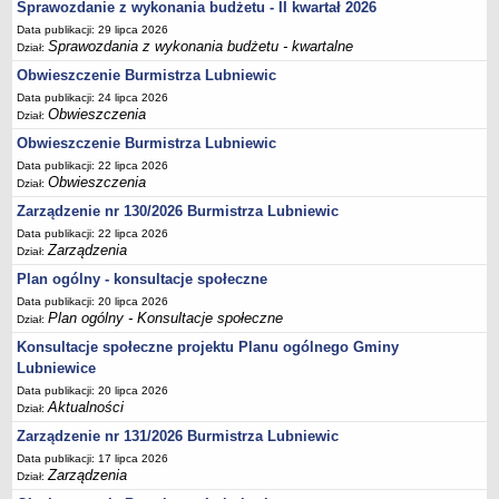
Sprawozdanie z wykonania budżetu - II kwartał 2026
Umorzenia, odroczenia, raty
Data publikacji: 29 lipca 2026
Sprawozdania z wykonania budżetu - kwartalne
Dział:
Fundacje i Stowarzyszenia dofinansowane z JST
Obwieszczenie Burmistrza Lubniewic
Pomoc publiczna
Data publikacji: 24 lipca 2026
Budżet obywatelski
Obwieszczenia
Dział:
Obwieszczenie Burmistrza Lubniewic
Majątek jednostek podległych
Data publikacji: 22 lipca 2026
Koszt wychowania przedszkolnego
Obwieszczenia
Dział:
Stawki czynszów najmu lokali mieszkalnych
Zarządzenie nr 130/2026 Burmistrza Lubniewic
PRZETARGI
Data publikacji: 22 lipca 2026
Zamówienia publiczne
Zarządzenia
Dział:
Plan ogólny - konsultacje społeczne
Sprzedaż mienia
Data publikacji: 20 lipca 2026
Sprzedaż nieruchomości
Plan ogólny - Konsultacje społeczne
Dział:
Zapytania ofertowe
Konsultacje społeczne projektu Planu ogólnego Gminy
Plan zamówień publicznych
Lubniewice
Data publikacji: 20 lipca 2026
PRAWO LOKALNE
Aktualności
Dział:
Statut
Zarządzenie nr 131/2026 Burmistrza Lubniewic
Uchwały Rady Miejskiej
Data publikacji: 17 lipca 2026
Zarządzenia Burmistrza
Zarządzenia
Dział: