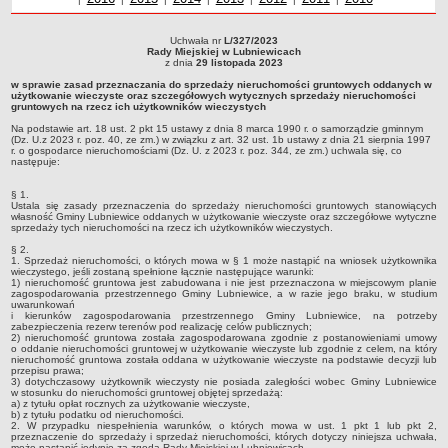
Sołectwa
Uchwała nr
L/327/2023
Współpraca zagraniczna
Uchwała nr L/327/2023Rady Miejskiej w Lubniewicachz dnia 29 listopada 2023w
Rady Miejskiej w Lubniewicach
sprawie zasad przeznaczania do sprzedaży nieruchomości gruntowych oddanych
z dnia
29 listopada 2023
Strategia rozwoju Gminy
w użytkowanie wieczyste oraz szczegółowych wytycznych sprzedaży
w sprawie zasad przeznaczania do sprzedaży nieruchomości gruntowych oddanych w
nieruchomości gruntowych na rzecz ich użytkowników wieczystych Na podstawie
AKTUALNOŚCI I OBWIESZCZENIA
użytkowanie wieczyste oraz szczegółowych wytycznych sprzedaży nieruchomości
art. 18 ust. 2 pkt 15 ustawy z dnia 8 marca 1990 r. o samorządzie gminnym (Dz. U.z
gruntowych na rzecz ich użytkowników wieczystych
2023 r. poz. 40, ze zm.) w związku z art. 32 ust. 1b ustawy z dnia 21 sierpnia 1997 r.
Aktualności
o gospodarce nieruchomościami (Dz. U. z 2023 r. poz. 344, ze zm.) uchwala się, co
Na podstawie art. 18 ust. 2 pkt 15 ustawy z dnia 8 marca 1990 r. o samorządzie gminnym
następuje:
(Dz. U.z 2023 r. poz. 40, ze zm.) w związku z art. 32 ust. 1b ustawy z dnia 21 sierpnia 1997
Obwieszczenia, ogłoszenia i komunikaty
r. o gospodarce nieruchomościami (Dz. U. z 2023 r. poz. 344, ze zm.) uchwala się, co
następuje:
KOMUNIKATY
Drogi
§ 1.
Ustala się zasady przeznaczenia do sprzedaży nieruchomości gruntowych stanowiących
Energia elektryczna
własność Gminy Lubniewice oddanych w użytkowanie wieczyste oraz szczegółowe wytyczne
sprzedaży tych nieruchomości na rzecz ich użytkowników wieczystych.
Meteorologiczne
§ 2.
1. Sprzedaż nieruchomości, o których mowa w § 1 może nastąpić na wniosek użytkownika
Rozkłady jazdy autobusów
wieczystego, jeśli zostaną spełnione łącznie następujące warunki:
1) nieruchomość gruntowa jest zabudowana i nie jest przeznaczona w miejscowym planie
Wodociągi - ocena jakości wody
zagospodarowania przestrzennego Gminy Lubniewice, a w razie jego braku, w studium
uwarunkowań
KONKURSY
i kierunków zagospodarowania przestrzennego Gminy Lubniewice, na potrzeby
zabezpieczenia rezerw terenów pod realizację celów publicznych;
Ogłoszenia o konkursach
2) nieruchomość gruntowa została zagospodarowana zgodnie z postanowieniami umowy
o oddanie nieruchomości gruntowej w użytkowanie wieczyste lub zgodnie z celem, na który
URZĄD MIEJSKI
nieruchomość gruntowa została oddana w użytkowanie wieczyste na podstawie decyzji lub
przepisu prawa;
Dane adresowe
3) dotychczasowy użytkownik wieczysty nie posiada zaległości wobec Gminy Lubniewice
w stosunku do nieruchomości gruntowej objętej sprzedażą:
Burmistrz Lubniewic
a) z tytułu opłat rocznych za użytkowanie wieczyste,
b) z tytułu podatku od nieruchomości.
2. W przypadku niespełnienia warunków, o których mowa w ust. 1 pkt 1 lub pkt 2,
Zastępca Burmistrza Lubniewic
przeznaczenie do sprzedaży i sprzedaż nieruchomości, których dotyczy niniejsza uchwała,
może nastąpić jedynie za zgodą Rady Miejskiej w Lubniewicach.