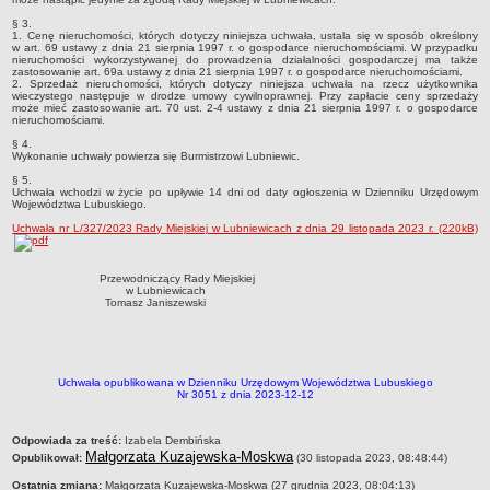
Sekretarz Gminy
§ 3.
1. Cenę nieruchomości, których dotyczy niniejsza uchwała, ustala się w sposób określony
Skarbnik Gminy
w art. 69 ustawy z dnia 21 sierpnia 1997 r. o gospodarce nieruchomościami. W przypadku
nieruchomości wykorzystywanej do prowadzenia działalności gospodarczej ma także
Informacja turystyczna
zastosowanie art. 69a ustawy z dnia 21 sierpnia 1997 r. o gospodarce nieruchomościami.
2. Sprzedaż nieruchomości, których dotyczy niniejsza uchwała na rzecz użytkownika
Regulamin i schemat organizacyjny
wieczystego następuje w drodze umowy cywilnoprawnej. Przy zapłacie ceny sprzedaży
może mieć zastosowanie art. 70 ust. 2-4 ustawy z dnia 21 sierpnia 1997 r. o gospodarce
nieruchomościami.
Przewodnik po urzędzie
§ 4.
Kodeks etyczny
Wykonanie uchwały powierza się Burmistrzowi Lubniewic.
Oświadczenia majątkowe
§ 5.
Uchwała wchodzi w życie po upływie 14 dni od daty ogłoszenia w Dzienniku Urzędowym
Województwa Lubuskiego.
Raporty
Uchwała nr L/327/2023 Rady Miejskiej w Lubniewicach z dnia 29 listopada 2023 r. (220kB)
RADA MIEJSKA
Dyżury Przewodniczącego Rady Miejskiej
Przewodniczący Rady Miejskiej
Transmisja z obrad sesji
w Lubniewicach
Tomasz Janiszewski
Zadania i uprawnienia
Skład Rady Miejskiej
Plan pracy Rady Miejskiej
Uchwała opublikowana w Dzienniku Urzędowym Województwa Lubuskiego
Nr 3051 z dnia 2023-12-12
Terminy posiedzeń Rady
Głosowania
metryczka
Odpowiada za treść:
Izabela Dembińska
Protokoły z posiedzeń Rady Miejskiej
Małgorzata Kuzajewska-Moskwa
Opublikował:
(30 listopada 2023, 08:48:44)
Składy Komisji
Ostatnia zmiana:
Małgorzata Kuzajewska-Moskwa (27 grudnia 2023, 08:04:13)