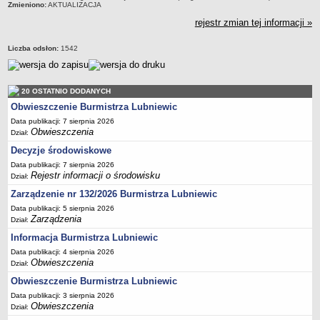
Zmieniono:
AKTUALIZACJA
Terminy posiedzeń Komisji
rejestr zmian tej informacji »
Plan pracy Komisji Rewizyjnej
Liczba odsłon:
1542
Plan pracy pozostałych Komisji
Oświadczenia majątkowe
Interpelacje radnych wraz z odpowiedziami
20 OSTATNIO DODANYCH
Obwieszczenie Burmistrza Lubniewic
Zapytania radnych wraz z odpowiedziami
Data publikacji: 7 sierpnia 2026
Apele
Obwieszczenia
Dział:
JEDNOSTKI ORGANIZACYJNE
Decyzje środowiskowe
Biblioteka - Centrum Kultury
Data publikacji: 7 sierpnia 2026
Rejestr informacji o środowisku
Zespół Szkolno-Przedszkolny
Dział:
Zarządzenie nr 132/2026 Burmistrza Lubniewic
Miejsko-Gminny Ośrodek Pomocy Społecznej
Data publikacji: 5 sierpnia 2026
Zakład Gospodarki Komunalnej
Zarządzenia
Dział:
Środowiskowy Dom Samopomocy
Informacja Burmistrza Lubniewic
MAJĄTEK I FINANSE
Data publikacji: 4 sierpnia 2026
Obwieszczenia
Budżet Gminy
Dział:
Obwieszczenie Burmistrza Lubniewic
Majątek Gminy
Data publikacji: 3 sierpnia 2026
Sprawozdania z wykonania budżetu - kwartalne
Obwieszczenia
Dział:
Sprawozdania z wykonania budżetu - półroczne, roczne