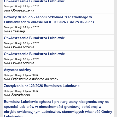
Ogłoszenia Burmistrza
Obwieszczenie Burmistrza Lubniewic
Data publikacji: 14 lipca 2026
Opłaty i podatki
Obwieszczenia
Dział:
Zagospodarowanie przestrzenne
Dowozy dzieci do Zespołu Szkolno-Przedszkolnego w
Programy i inne zamierzenia
Lubniewicach w okresie od 01.09.2026 r. do 25.06.2027 r.
Data publikacji: 14 lipca 2026
Taryfy dla zbiorowego zaopatrzenia w wodę i zbiorowego
Przetargi
Dział:
odprowadzania ścieków
Obwieszczenie Burmistrza Lubniewic
Raport o stanie gminy Lubniewice
Data publikacji: 10 lipca 2026
Zabytki gminne
Obwieszczenia
Dział:
PLANY, STUDIUM UWARUNKOWAŃ I KIERUNKÓW ZAGOSPODAROWANIA
Obwieszczenie Burmistrza Lubniewic
PRZESTRZENNEGO
Data publikacji: 10 lipca 2026
Zagospodarowanie przestrzenne
Obwieszczenia
Dział:
0_Studium
Asystent rodziny
Plan ogólny
Data publikacji: 6 lipca 2026
Ogłoszenia o naborze do pracy
Dział:
Plan ogólny - opiniowanie i uzgadnianie
Zarządzenie nr 129/2026 Burmistrza Lubniewic
Plan ogólny - Konsultacje społeczne
Data publikacji: 6 lipca 2026
MPZP.1_IV.11.98
Zarządzenia
Dział:
MPZP.2_XIV.105.2000
Burmistrz Lubniewic ogłasza I przetarg ustny nieograniczony na
sprzedaż udziałów w nieruchomości gruntowej położonej w
MPZP.3_XXIV.177.2001
obrębie ewidencyjnym Lubniewice, stanowiących własność Gminy
MPZP.4_XXVII.234.2010
Lubniewice.