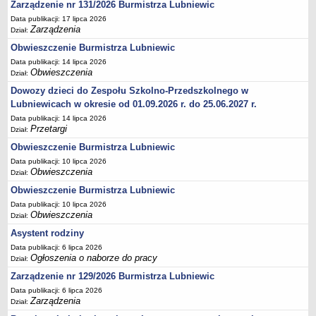
Ogłoszenia Burmistrza
Zarządzenie nr 131/2026 Burmistrza Lubniewic
Data publikacji: 17 lipca 2026
Opłaty i podatki
Zarządzenia
Dział:
Zagospodarowanie przestrzenne
Obwieszczenie Burmistrza Lubniewic
Programy i inne zamierzenia
Data publikacji: 14 lipca 2026
Obwieszczenia
Dział:
Taryfy dla zbiorowego zaopatrzenia w wodę i zbiorowego
odprowadzania ścieków
Dowozy dzieci do Zespołu Szkolno-Przedszkolnego w
Lubniewicach w okresie od 01.09.2026 r. do 25.06.2027 r.
Raport o stanie gminy Lubniewice
Data publikacji: 14 lipca 2026
Zabytki gminne
Przetargi
Dział:
PLANY, STUDIUM UWARUNKOWAŃ I KIERUNKÓW ZAGOSPODAROWANIA
Obwieszczenie Burmistrza Lubniewic
PRZESTRZENNEGO
Data publikacji: 10 lipca 2026
Zagospodarowanie przestrzenne
Obwieszczenia
Dział:
0_Studium
Obwieszczenie Burmistrza Lubniewic
Plan ogólny
Data publikacji: 10 lipca 2026
Obwieszczenia
Dział:
Plan ogólny - opiniowanie i uzgadnianie
Asystent rodziny
Plan ogólny - Konsultacje społeczne
Data publikacji: 6 lipca 2026
MPZP.1_IV.11.98
Ogłoszenia o naborze do pracy
Dział:
MPZP.2_XIV.105.2000
Zarządzenie nr 129/2026 Burmistrza Lubniewic
Data publikacji: 6 lipca 2026
MPZP.3_XXIV.177.2001
Zarządzenia
Dział:
MPZP.4_XXVII.234.2010