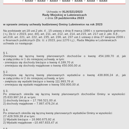
Sołectwa
Uchwała nr
XLIX/321/2023
Współpraca zagraniczna
Uchwała nr XLIX/321/2023Rady Miejskiej w Lubniewicachz dnia 19 października
Rady Miejskiej w Lubniewicach
2023w sprawie zmiany uchwały budżetowej Gminy Lubniewice na rok 2023Na
z dnia
19 października 2023
Strategia rozwoju Gminy
podstawie art.18 ust.2 pkt. 4 , 15 ustawy z dnia 8 marca 1990 r. o samorządzie
w sprawie zmiany uchwały budżetowej Gminy Lubniewice na rok 2023
gminnym ( t.j. Dz.U. z 2023, poz. 40), art. 211, art. 212, art. 214, art.215, art. 217 ust 2,
AKTUALNOŚCI I OBWIESZCZENIA
pkt. 6,8 , art.219, art. 221, art. 222, art. 235, art. 236, art. 237 ust.1 ustawy z dnia 27
Na podstawie art.18 ust.2 pkt. 4 , 15 ustawy z dnia 8 marca 1990 r. o samorządzie gminnym
sierpnia 2009 r. o finansach publicznych (Dz. U. z 2023, poz.1270 t.j.) , Rada Miejska
Aktualności
( t.j. Dz.U. z 2023, poz. 40), art. 211, art. 212, art. 214, art.215, art. 217 ust 2, pkt. 6,8 ,
w Lubniewicach uchwala co następuje:
art.219, art. 221, art. 222, art. 235, art. 236, art. 237 ust.1 ustawy z dnia 27 sierpnia 2009 r.
o finansach publicznych (Dz. U. z 2023, poz.1270 t.j.) , Rada Miejska w Lubniewicach
Obwieszczenia, ogłoszenia i komunikaty
uchwala co następuje:
KOMUNIKATY
§ 1.
Drogi
Zmniejsza się łączną kwotę planowanych dochodów o kwotę 454.189,70 zł, jak
w załączniku nr 1 do niniejszej uchwały, w tym:
Energia elektryczna
- zmniejsza się dochody bieżące o kwotę 4.189,70 zł.
- zmniejsza się dochody majątkowe o kwotę 450.000,00 zł.
Meteorologiczne
§ 2.
Zmniejsza się łączną kwotę planowanych wydatków o kwotę 438.806,24 zł., jak
Rozkłady jazdy autobusów
w załączniku nr 2 do niniejszej uchwały, w tym:
- zwiększa się wydatki bieżące o kwotę 111.993,76 zł.
Wodociągi - ocena jakości wody
- zmniejsza się wydatki majątkowe o kwotę 550.800,00 zł.
KONKURSY
§ 3.
Po zmianach określa się łączną kwotę planowanych dochodów Gminy w wysokości
Ogłoszenia o konkursach
25.633.997,24 zł. w tym:
1) dochody bieżące – 17.766.521,00 zł.
URZĄD MIEJSKI
2) dochody majątkowe – 7.867.476,24 zł.
Dane adresowe
§ 4.
Po zmianach określa się łączną kwotę planowanych wydatków Gminy w wysokości
Burmistrz Lubniewic
27.428.509,39 zł w tym:
1) Wydatki bieżące – 16.960.675,92 zł.
2) Wydatki majątkowe –10.467.833,47 zł.
Zastępca Burmistrza Lubniewic
§ 5.