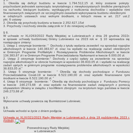
Sekretarz Gminy
1. Określa się deficyt budżetu w kwocie 1.794.512,15 zł, który zostanie pokryty
przychodami jednostek samorządu terytorialnego z niewykorzystanych środków pieniężnych
na rachunku bieżącym budżetu, wynikającymi z rozliczenia dochodów i wydatków nimi
Skarbnik Gminy
finansowanych związanych ze szczególnymi zasadami wykonywania budżetu określonymi
w odrębnych ustawach oraz wolnymi środkami, o których mowa w art. 217 ust.2
Informacja turystyczna
pkt. 6 ustawy
2. Określa się przychody budżetu w kwocie 2.352.627,15zł
Regulamin i schemat organizacyjny
3. Przychody i rozchody określa załącznik nr 3 do niniejszej uchwały.
§ 6.
Przewodnik po urzędzie
W uchwale nr XLI/263/2022 Rady Miejskiej w Lubniewicach z dnia 29 grudnia 2022r.
w sprawie uchwały budżetowej Gminy Lubniewice na 2023 rok w § 10 wprowadza się
Kodeks etyczny
następujące zmiany:
1. Ustęp 1 otrzymuje brzmienie: " Dochody z tytułu wydania zezwoleń na sprzedaż napojów
Oświadczenia majątkowe
alkoholowych w kwocie 140.383,67 zł. oraz na wydatki na realizację zadań określonych
w Gminnym Programie Profilaktyki i Rozwiązywania Problemów Alkoholowych w kwocie
134.383,67 zł i w Gminnym Programie Przeciwdziałania Narkomanii w kwocie 6.000,00 zł.
Raporty
2. Ustęp 2 otrzymuje brzmienie:" Dochody z części opłaty za zezwolenie na sprzedaż
napojów alkoholowych w obrocie hurtowym w wysokości 36.833,05 zł. i wydatki na realizację
RADA MIEJSKA
zadań ujetych w gminnym programie rozwiązywania problemów alkoholowych w wysokości
36.833,05 zł."
Dyżury Przewodniczącego Rady Miejskiej
3. Ustęp 5 otrzymuje brzmienie: " Określa się dochody pochodzące z Funduszu
Przeciwdziałalnia Covid-19 w kwocie 6.522.190,00 zł. oraz wydatki finansowane tymi
Transmisja z obrad sesji
środkami w kwocie 6.522.190,00 zł. "
4. Ustęp 6 otrzymuje brzmienie: " Określa się dochody pochodzące z Funduszu Pomocy
Zadania i uprawnienia
w kwocie 246.273,68 zł. oraz wydatki na finansowanie zadań związanych z pomocą
obywatelom Ukrainy w związku z konfliktem zbrojnym na terytorium tego państwa w kwocie
246.273,68 zł".
Skład Rady Miejskiej
§ 7.
Plan pracy Rady Miejskiej
Wykonanie uchwały powierza się Burmistrzowi Lubniewic.
§ 8.
Terminy posiedzeń Rady
Uchwała wchodzi w życie z dniem podjęcia.
Głosowania
Uchwała nr XLIX/321/2023 Rady Miejskiej w Lubniewicach z dnia 19 października 2023 r.
(548kB)
Protokoły z posiedzeń Rady Miejskiej
Przewodniczący Rady Miejskiej
Składy Komisji
w Lubniewicach