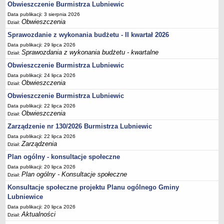
Obwieszczenie Burmistrza Lubniewic
Umorzenia, odroczenia, raty
Data publikacji: 3 sierpnia 2026
Obwieszczenia
Dział:
Fundacje i Stowarzyszenia dofinansowane z JST
Sprawozdanie z wykonania budżetu - II kwartał 2026
Pomoc publiczna
Data publikacji: 29 lipca 2026
Budżet obywatelski
Sprawozdania z wykonania budżetu - kwartalne
Dział:
Majątek jednostek podległych
Obwieszczenie Burmistrza Lubniewic
Data publikacji: 24 lipca 2026
Koszt wychowania przedszkolnego
Obwieszczenia
Dział:
Stawki czynszów najmu lokali mieszkalnych
Obwieszczenie Burmistrza Lubniewic
PRZETARGI
Data publikacji: 22 lipca 2026
Zamówienia publiczne
Obwieszczenia
Dział:
Sprzedaż mienia
Zarządzenie nr 130/2026 Burmistrza Lubniewic
Data publikacji: 22 lipca 2026
Sprzedaż nieruchomości
Zarządzenia
Dział:
Zapytania ofertowe
Plan ogólny - konsultacje społeczne
Plan zamówień publicznych
Data publikacji: 20 lipca 2026
Plan ogólny - Konsultacje społeczne
Dział:
PRAWO LOKALNE
Statut
Konsultacje społeczne projektu Planu ogólnego Gminy
Lubniewice
Uchwały Rady Miejskiej
Data publikacji: 20 lipca 2026
Zarządzenia Burmistrza
Aktualności
Dział: