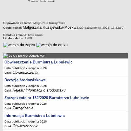
Tomasz Janiszewski
Terminy posiedzeń Komisji
Plan pracy Komisji Rewizyjnej
Plan pracy pozostałych Komisji
metryczka
Odpowiada za treść:
Małgorzata Kuzajewska
Małgorzata Kuzajewska-Moskwa
Opublikował:
(20 października 2023, 13:32:59)
Oświadczenia majątkowe
Ostatnia zmiana:
brak zmian
Interpelacje radnych wraz z odpowiedziami
Liczba odsłon:
1288
Zapytania radnych wraz z odpowiedziami
Apele
20 OSTATNIO DODANYCH
JEDNOSTKI ORGANIZACYJNE
Obwieszczenie Burmistrza Lubniewic
Biblioteka - Centrum Kultury
Data publikacji: 7 sierpnia 2026
Zespół Szkolno-Przedszkolny
Obwieszczenia
Dział:
Miejsko-Gminny Ośrodek Pomocy Społecznej
Decyzje środowiskowe
Data publikacji: 7 sierpnia 2026
Zakład Gospodarki Komunalnej
Rejestr informacji o środowisku
Dział:
Środowiskowy Dom Samopomocy
Zarządzenie nr 132/2026 Burmistrza Lubniewic
MAJĄTEK I FINANSE
Data publikacji: 5 sierpnia 2026
Budżet Gminy
Zarządzenia
Dział:
Majątek Gminy
Informacja Burmistrza Lubniewic
Data publikacji: 4 sierpnia 2026
Sprawozdania z wykonania budżetu - kwartalne
Obwieszczenia
Dział:
Sprawozdania z wykonania budżetu - półroczne, roczne