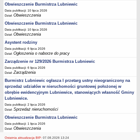
Ogłoszenia Burmistrza
Obwieszczenie Burmistrza Lubniewic
Opłaty i podatki
Data publikacji: 10 lipca 2026
Obwieszczenia
Dział:
Zagospodarowanie przestrzenne
Obwieszczenie Burmistrza Lubniewic
Programy i inne zamierzenia
Data publikacji: 10 lipca 2026
Taryfy dla zbiorowego zaopatrzenia w wodę i zbiorowego
Obwieszczenia
Dział:
odprowadzania ścieków
Asystent rodziny
Raport o stanie gminy Lubniewice
Data publikacji: 6 lipca 2026
Ogłoszenia o naborze do pracy
Dział:
Zabytki gminne
Zarządzenie nr 129/2026 Burmistrza Lubniewic
PLANY, STUDIUM UWARUNKOWAŃ I KIERUNKÓW ZAGOSPODAROWANIA
PRZESTRZENNEGO
Data publikacji: 6 lipca 2026
Zarządzenia
Zagospodarowanie przestrzenne
Dział:
Burmistrz Lubniewic ogłasza I przetarg ustny nieograniczony na
0_Studium
sprzedaż udziałów w nieruchomości gruntowej położonej w
Plan ogólny
obrębie ewidencyjnym Lubniewice, stanowiących własność Gminy
Plan ogólny - opiniowanie i uzgadnianie
Lubniewice.
Data publikacji: 2 lipca 2026
Plan ogólny - Konsultacje społeczne
Sprzedaż nieruchomości
Dział:
MPZP.1_IV.11.98
Obwieszczenie Burmistrza Lubniewic
MPZP.2_XIV.105.2000
Data publikacji: 1 lipca 2026
Obwieszczenia
Dział:
MPZP.3_XXIV.177.2001
MPZP.4_XXVII.234.2010
Ostatnia aktualizacja BIP:
07.08.2026 13:24