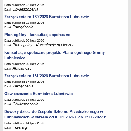
Data publikacji: 22 lipca 2026
Umorzenia, odroczenia, raty
Obwieszczenia
Dział:
Fundacje i Stowarzyszenia dofinansowane z JST
Zarządzenie nr 130/2026 Burmistrza Lubniewic
Pomoc publiczna
Data publikacji: 22 lipca 2026
Zarządzenia
Dział:
Budżet obywatelski
Plan ogólny - konsultacje społeczne
Majątek jednostek podległych
Data publikacji: 20 lipca 2026
Plan ogólny - Konsultacje społeczne
Koszt wychowania przedszkolnego
Dział:
Konsultacje społeczne projektu Planu ogólnego Gminy
Stawki czynszów najmu lokali mieszkalnych
Lubniewice
PRZETARGI
Data publikacji: 20 lipca 2026
Zamówienia publiczne
Aktualności
Dział:
Sprzedaż mienia
Zarządzenie nr 131/2026 Burmistrza Lubniewic
Sprzedaż nieruchomości
Data publikacji: 17 lipca 2026
Zarządzenia
Dział:
Zapytania ofertowe
Obwieszczenie Burmistrza Lubniewic
Plan zamówień publicznych
Data publikacji: 14 lipca 2026
PRAWO LOKALNE
Obwieszczenia
Dział:
Statut
Dowozy dzieci do Zespołu Szkolno-Przedszkolnego w
Uchwały Rady Miejskiej
Lubniewicach w okresie od 01.09.2026 r. do 25.06.2027 r.
Data publikacji: 14 lipca 2026
Zarządzenia Burmistrza
Przetargi
Dział: