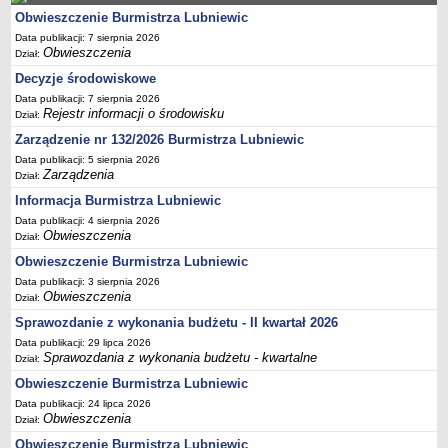
Obwieszczenie Burmistrza Lubniewic
Terminy posiedzeń Komisji
Data publikacji: 7 sierpnia 2026
Plan pracy Komisji Rewizyjnej
Obwieszczenia
Dział:
Plan pracy pozostałych Komisji
Decyzje środowiskowe
Oświadczenia majątkowe
Data publikacji: 7 sierpnia 2026
Rejestr informacji o środowisku
Dział:
Interpelacje radnych wraz z odpowiedziami
Zarządzenie nr 132/2026 Burmistrza Lubniewic
Zapytania radnych wraz z odpowiedziami
Data publikacji: 5 sierpnia 2026
Zarządzenia
Apele
Dział:
Informacja Burmistrza Lubniewic
JEDNOSTKI ORGANIZACYJNE
Biblioteka - Centrum Kultury
Data publikacji: 4 sierpnia 2026
Obwieszczenia
Dział:
Zespół Szkolno-Przedszkolny
Obwieszczenie Burmistrza Lubniewic
Miejsko-Gminny Ośrodek Pomocy Społecznej
Data publikacji: 3 sierpnia 2026
Obwieszczenia
Zakład Gospodarki Komunalnej
Dział:
Sprawozdanie z wykonania budżetu - II kwartał 2026
Środowiskowy Dom Samopomocy
Data publikacji: 29 lipca 2026
MAJĄTEK I FINANSE
Sprawozdania z wykonania budżetu - kwartalne
Dział:
Budżet Gminy
Obwieszczenie Burmistrza Lubniewic
Majątek Gminy
Data publikacji: 24 lipca 2026
Obwieszczenia
Sprawozdania z wykonania budżetu - kwartalne
Dział:
Obwieszczenie Burmistrza Lubniewic
Sprawozdania z wykonania budżetu - półroczne, roczne