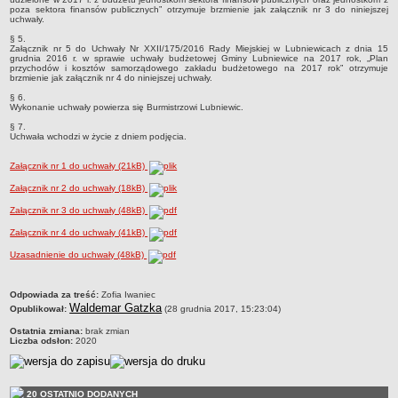
Sekretarz Gminy
poza sektora finansów publicznych” otrzymuje brzmienie jak załącznik nr 3 do niniejszej
uchwały.
Skarbnik Gminy
§ 5.
Załącznik nr 5 do Uchwały Nr XXII/175/2016 Rady Miejskiej w Lubniewicach z dnia 15
Informacja turystyczna
grudnia 2016 r. w sprawie uchwały budżetowej Gminy Lubniewice na 2017 rok, „Plan
przychodów i kosztów samorządowego zakładu budżetowego na 2017 rok” otrzymuje
Regulamin i schemat organizacyjny
brzmienie jak załącznik nr 4 do niniejszej uchwały.
§ 6.
Przewodnik po urzędzie
Wykonanie uchwały powierza się Burmistrzowi Lubniewic.
Kodeks etyczny
§ 7.
Uchwała wchodzi w życie z dniem podjęcia.
Oświadczenia majątkowe
Załącznik nr 1 do uchwały (21kB)
Raporty
Załącznik nr 2 do uchwały (18kB)
RADA MIEJSKA
Dyżury Przewodniczącego Rady Miejskiej
Załącznik nr 3 do uchwały (48kB)
Transmisja z obrad sesji
Załącznik nr 4 do uchwały (41kB)
Zadania i uprawnienia
Uzasadnienie do uchwały (48kB)
Skład Rady Miejskiej
metryczka
Odpowiada za treść:
Zofia Iwaniec
Plan pracy Rady Miejskiej
Waldemar Gatzka
Opublikował:
(28 grudnia 2017, 15:23:04)
Terminy posiedzeń Rady
Ostatnia zmiana:
brak zmian
Liczba odsłon:
2020
Głosowania
Protokoły z posiedzeń Rady Miejskiej
Składy Komisji
20 OSTATNIO DODANYCH