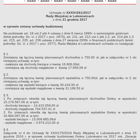
Sołectwa
Uchwała nr
XXXIV/261/2017
Współpraca zagraniczna
Uchwała nr XXXIV/261/2017Rady Miejskiej w Lubniewicachz dnia 21 grudnia 2017w
Rady Miejskiej w Lubniewicach
sprawie zmiany uchwały budżetowej Na podstawie art. 18 ust.2 pkt 4 ustawy z
z dnia
21 grudnia 2017
Strategia rozwoju Gminy
dnia 8 marca 1990r. o samorządzie gminnym (tekst jednolity: Dz. U. z 2017 r. poz.
w sprawie zmiany uchwały budżetowej
1875), art. 211, art. 212 ust.1 pkt 1,2, art. 214 pkt 1,3 art. 215, art. 235, art. 236 ustawy
AKTUALNOŚCI I OBWIESZCZENIA
z dnia 27 sierpnia 2009r. o finansach publicznych (tekst jednolity: Dz. U. z 2017 r.
Na podstawie art. 18 ust.2 pkt 4 ustawy z dnia 8 marca 1990r. o samorządzie gminnym
poz. 2077), Rada Miejska w Lubniewicach uchwala co następuje:
Aktualności
(tekst jednolity: Dz. U. z 2017 r. poz. 1875), art. 211, art. 212 ust.1 pkt 1,2, art. 214 pkt 1,3
art. 215, art. 235, art. 236 ustawy z dnia 27 sierpnia 2009r. o finansach publicznych (tekst
jednolity: Dz. U. z 2017 r. poz. 2077), Rada Miejska w Lubniewicach uchwala co następuje:
Obwieszczenia, ogłoszenia i komunikaty
KOMUNIKATY
§ 1.
Zmniejsza się łączną kwotę planowanych dochodów o 750,00 zł, jak w załączniku nr 1 do
Drogi
niniejszej uchwały, w tym:
- zwiększa się dochody bieżące o kwotę 16.906,09zł,
Energia elektryczna
- zmniejsza się dochody majątkowe o kwotę 17.656,09 zł
Meteorologiczne
§ 2.
Zmniejsza się łączną kwotę planowanych wydatków o 750,00zł, jak w załączniku nr 2 do
niniejszej uchwały, w tym:
Rozkłady jazdy autobusów
- zwiększa się wydatki bieżące o kwotę 30.419,50 zł
- zmniejsza się wydatki majątkowe o kwotę 31.169,50 zł
Wodociągi - ocena jakości wody
§ 3.
KONKURSY
1 Po zmianach określa się łączną kwotę planowanych dochodów Gminy w wysokości
15.179.597,06 zł, w tym:
Ogłoszenia o konkursach
- dochody bieżące – 14.415.059,65 zł
- dochody majątkowe 764.537,41 zł
URZĄD MIEJSKI
2. Po zmianach określa się łączną kwotę planowanych wydatków Gminy w wysokości
16.984.097,06 zł, w tym:
Dane adresowe
- wydatki bieżące – 13.009.885,06zł
- wydatki majątkowe – 3.974.212,00 zł
Burmistrz Lubniewic
§ 4.
Załącznik nr 4 do Uchwały Nr XXII/175/2016 Rady Miejskiej w Lubniewicach z dnia 15
Zastępca Burmistrza Lubniewic
grudnia 2016 r. w sprawie uchwały budżetowej Gminy Lubniewice na 2017 rok, „Dotacje
udzielone w 2017 r. z budżetu jednostkom sektora finansów publicznych oraz jednostkom z