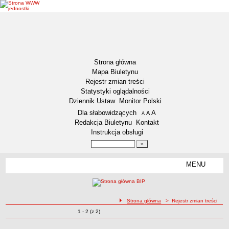
Strona główna
Mapa Biuletynu
Rejestr zmian treści
Statystyki oglądalności
Dziennik Ustaw
Monitor Polski
Menu dodatkowe
Dla słabowidzących
A
powiększ czcionkę
A
standardowy rozmiar czcionki
A
pomniejsz czcionkę
Redakcja Biuletynu
Kontakt
Instrukcja obsługi
Wyszukiwarka artykułów
Szukaj
MENU
Menu
DZIENNIKI URZĘDOWE
NASZA GMINA
Lokalizacja
ścieżka nawigacji
Strona główna
> Rejestr zmian treści
Zmiany o pozycjach
1 - 2 (z 2)
Zadania publiczne
Rejestr zmian treści
Związki i stowarzyszenia