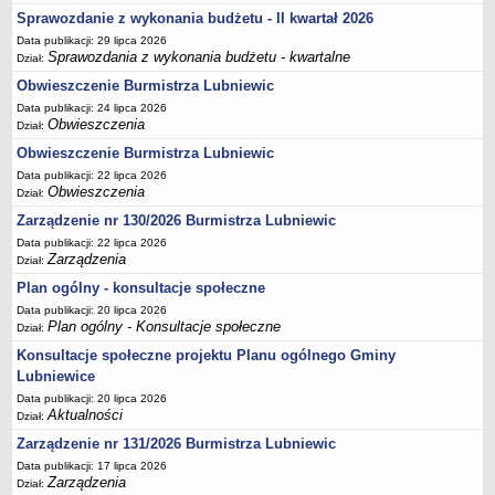
Sekretarz Gminy
Sprawozdanie z wykonania budżetu - II kwartał 2026
Skarbnik Gminy
Data publikacji: 29 lipca 2026
Sprawozdania z wykonania budżetu - kwartalne
Dział:
Informacja turystyczna
Obwieszczenie Burmistrza Lubniewic
Regulamin i schemat organizacyjny
Data publikacji: 24 lipca 2026
Przewodnik po urzędzie
Obwieszczenia
Dział:
Obwieszczenie Burmistrza Lubniewic
Kodeks etyczny
Data publikacji: 22 lipca 2026
Oświadczenia majątkowe
Obwieszczenia
Dział:
Raporty
Zarządzenie nr 130/2026 Burmistrza Lubniewic
RADA MIEJSKA
Data publikacji: 22 lipca 2026
Dyżury Przewodniczącego Rady Miejskiej
Zarządzenia
Dział:
Plan ogólny - konsultacje społeczne
Transmisja z obrad sesji
Data publikacji: 20 lipca 2026
Zadania i uprawnienia
Plan ogólny - Konsultacje społeczne
Dział:
Skład Rady Miejskiej
Konsultacje społeczne projektu Planu ogólnego Gminy
Plan pracy Rady Miejskiej
Lubniewice
Data publikacji: 20 lipca 2026
Terminy posiedzeń Rady
Aktualności
Dział:
Głosowania
Zarządzenie nr 131/2026 Burmistrza Lubniewic
Protokoły z posiedzeń Rady Miejskiej
Data publikacji: 17 lipca 2026
Zarządzenia
Dział:
Składy Komisji