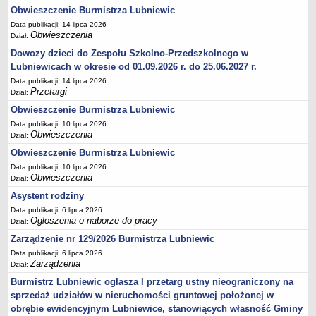
Obwieszczenie Burmistrza Lubniewic
Terminy posiedzeń Komisji
Data publikacji: 14 lipca 2026
Plan pracy Komisji Rewizyjnej
Obwieszczenia
Dział:
Plan pracy pozostałych Komisji
Dowozy dzieci do Zespołu Szkolno-Przedszkolnego w
Lubniewicach w okresie od 01.09.2026 r. do 25.06.2027 r.
Oświadczenia majątkowe
Data publikacji: 14 lipca 2026
Interpelacje radnych wraz z odpowiedziami
Przetargi
Dział:
Zapytania radnych wraz z odpowiedziami
Obwieszczenie Burmistrza Lubniewic
Apele
Data publikacji: 10 lipca 2026
Obwieszczenia
Dział:
JEDNOSTKI ORGANIZACYJNE
Obwieszczenie Burmistrza Lubniewic
Biblioteka - Centrum Kultury
Data publikacji: 10 lipca 2026
Zespół Szkolno-Przedszkolny
Obwieszczenia
Dział:
Miejsko-Gminny Ośrodek Pomocy Społecznej
Asystent rodziny
Zakład Gospodarki Komunalnej
Data publikacji: 6 lipca 2026
Ogłoszenia o naborze do pracy
Dział:
Środowiskowy Dom Samopomocy
Zarządzenie nr 129/2026 Burmistrza Lubniewic
MAJĄTEK I FINANSE
Data publikacji: 6 lipca 2026
Budżet Gminy
Zarządzenia
Dział:
Majątek Gminy
Burmistrz Lubniewic ogłasza I przetarg ustny nieograniczony na
sprzedaż udziałów w nieruchomości gruntowej położonej w
Sprawozdania z wykonania budżetu - kwartalne
obrębie ewidencyjnym Lubniewice, stanowiących własność Gminy
Sprawozdania z wykonania budżetu - półroczne, roczne