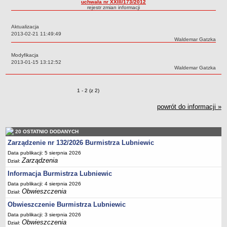
uchwała nr XXIII/173/2012
rejestr zmian informacji
Sołectwa
Współpraca zagraniczna
Aktualizacja
Data:
2013-02-21 11:49:49
Strategia rozwoju Gminy
Autor:
Waldemar Gatzka
AKTUALNOŚCI I OBWIESZCZENIA
Modyfikacja
Aktualności
Data:
2013-01-15 13:12:52
Autor:
Waldemar Gatzka
Obwieszczenia, ogłoszenia i komunikaty
KOMUNIKATY
Zmiany o pozycjach
1 - 2 (z 2)
Drogi
powrót do informacji »
Energia elektryczna
Meteorologiczne
20 OSTATNIO DODANYCH
Rozkłady jazdy autobusów
Zarządzenie nr 132/2026 Burmistrza Lubniewic
Wodociągi - ocena jakości wody
Data publikacji: 5 sierpnia 2026
KONKURSY
Zarządzenia
Dział:
Ogłoszenia o konkursach
Informacja Burmistrza Lubniewic
URZĄD MIEJSKI
Data publikacji: 4 sierpnia 2026
Obwieszczenia
Dane adresowe
Dział:
Obwieszczenie Burmistrza Lubniewic
Burmistrz Lubniewic
Data publikacji: 3 sierpnia 2026
Zastępca Burmistrza Lubniewic
Obwieszczenia
Dział: