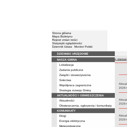
Strona główna
Mapa Biuletynu
Rejestr zmian treści
Statystyki oglądalności
Dziennik Ustaw
Monitor Polski
DZIENNIKI URZĘDOWE
Menu
« starsze
NASZA GMINA
Rejestr 
Lokalizacja
Zadania publiczne
Związki i stowarzyszenia
Sołectwa
Aktual
Współpraca zagraniczna
Data:
2026-
Strategia rozwoju Gminy
AKTUALNOŚCI I OBWIESZCZENIA
Aktual
Aktualności
Data:
2026-
Obwieszczenia, ogłoszenia i komunikaty
KOMUNIKATY
Aktual
Drogi
Data:
2026-
Energia elektryczna
Meteorologiczne