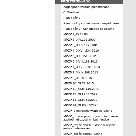
PRZESTRZENNEGO
Zagospodarowanie przestrzenne
0_Studium
Plan ogólny
Plan ogólny - opiniowanie i uzgadnianie
Plan ogólny - Konsultacje społeczne
MPZP.1_IV.11.98
MPZP.2_XIV.105.2000
MPZP.3_XXIV.177.2001
MPZP.4_XXVII.234.2010
MPZP.5_XXI.151.2012
MPZP.6_XVIII.198.2013
MPZP.7_XXVIII.199.2013
MPZP.8_XXIX.208.2013
MPZP.9_XI.78.2015
MPZP.10_XI.79.2015
MPZP.11_XXIII.145.2020
MPZP.12_XLI.257.2022
MPZP.13_XLI/258/2022
MPZP.14_XLII/267/2023
MPZP_elektrownie wiatrowe Glisno
MPZP_obszar położony w południowo-
zachodniej części m. Lubniewice
MPZP_część obrębu Glisno w rejonie
jeziora Lubniewsko
MPZP_część obrębu Glisno