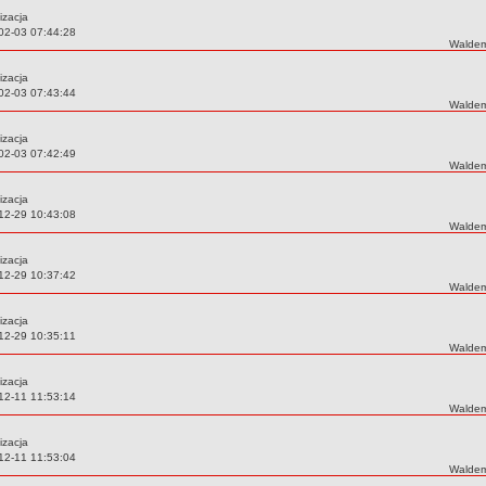
izacja
02-03 07:44:28
Autor:
Waldem
izacja
02-03 07:43:44
Autor:
Waldem
izacja
02-03 07:42:49
Autor:
Waldem
izacja
12-29 10:43:08
Autor:
Waldem
izacja
12-29 10:37:42
Autor:
Waldem
izacja
12-29 10:35:11
Autor:
Waldem
izacja
12-11 11:53:14
Autor:
Waldem
izacja
12-11 11:53:04
Autor:
Waldem