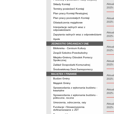
Aktual
Składy Komisji
Data:
2025-
Terminy posiedzeń Komisji
Plan pracy Komisji Rewizyjnej
Plan pracy pozostałych Komisji
Aktual
Data:
2025-
Oświadczenia majątkowe
Interpelacje radnych wraz z
odpowiedziami
Aktual
Zapytania radnych wraz z odpowiedziami
Data:
2025-
Apele
JEDNOSTKI ORGANIZACYJNE
Aktual
Biblioteka - Centrum Kultury
Data:
2025-
Zespół Szkolno-Przedszkolny
Miejsko-Gminny Ośrodek Pomocy
Społecznej
Aktual
Data:
2025-
Zakład Gospodarki Komunalnej
Środowiskowy Dom Samopomocy
MAJĄTEK I FINANSE
Aktual
Budżet Gminy
Data:
2025-
Majątek Gminy
Sprawozdania z wykonania budżetu -
Aktual
kwartalne
Data:
2025-
Sprawozdania z wykonania budżetu -
półroczne, roczne
Umorzenia, odroczenia, raty
Aktual
Fundacje i Stowarzyszenia
Data:
2025-
dofinansowane z JST