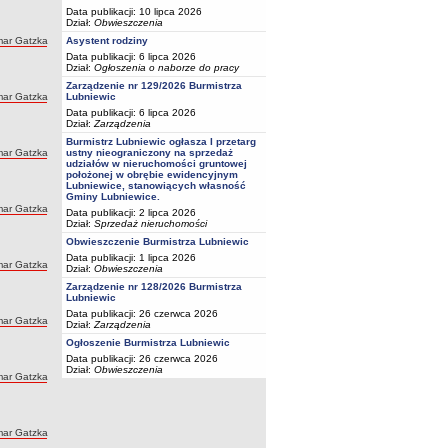
Data publikacji: 10 lipca 2026
Dział:
Obwieszczenia
ar Gatzka
Asystent rodziny
Data publikacji: 6 lipca 2026
Dział:
Ogłoszenia o naborze do pracy
Zarządzenie nr 129/2026 Burmistrza
ar Gatzka
Lubniewic
Data publikacji: 6 lipca 2026
Dział:
Zarządzenia
Burmistrz Lubniewic ogłasza I przetarg
ar Gatzka
ustny nieograniczony na sprzedaż
udziałów w nieruchomości gruntowej
położonej w obrębie ewidencyjnym
Lubniewice, stanowiących własność
Gminy Lubniewice.
ar Gatzka
Data publikacji: 2 lipca 2026
Dział:
Sprzedaż nieruchomości
Obwieszczenie Burmistrza Lubniewic
Data publikacji: 1 lipca 2026
ar Gatzka
Dział:
Obwieszczenia
Zarządzenie nr 128/2026 Burmistrza
Lubniewic
Data publikacji: 26 czerwca 2026
ar Gatzka
Dział:
Zarządzenia
Ogłoszenie Burmistrza Lubniewic
Data publikacji: 26 czerwca 2026
Dział:
Obwieszczenia
ar Gatzka
ar Gatzka