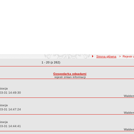
ścieżka nawigacji
Strona główna
> Rejestr z
zmiany
Zmiany o pozycjach
1 - 20 (z 262)
zmian treści
Gospodarka odpadami
rejestr zmian informacji
izacja
03-31 14:49:30
Autor:
Waldem
izacja
03-31 14:47:24
Autor:
Waldem
izacja
03-31 14:44:41
Autor:
Waldem