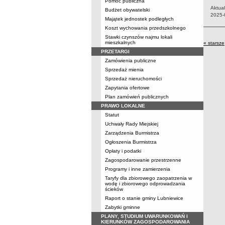
Pomoc publiczna
Aktual
Budżet obywatelski
Data:
2025-
Majątek jednostek podległych
Koszt wychowania przedszkolnego
Stawki czynszów najmu lokali
mieszkalnych
« starsze
PRZETARGI
Zamówienia publiczne
Sprzedaż mienia
Sprzedaż nieruchomości
Zapytania ofertowe
Plan zamówień publicznych
PRAWO LOKALNE
Statut
Uchwały Rady Miejskiej
Zarządzenia Burmistrza
Ogłoszenia Burmistrza
Opłaty i podatki
Zagospodarowanie przestrzenne
Programy i inne zamierzenia
Taryfy dla zbiorowego zaopatrzenia w
wodę i zbiorowego odprowadzania
ścieków
Raport o stanie gminy Lubniewice
Zabytki gminne
PLANY, STUDIUM UWARUNKOWAŃ I
KIERUNKÓW ZAGOSPODAROWANIA