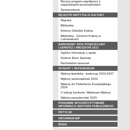
Roczny program współpracy z
organizacjami pozarządowymi
Sprawozdania
REJESTR INSTYTUCJI KULTURY
Rejestry
Biblioteka
Gminny Ośrodek Kultury
Biblioteka - Centrum Kultury w
Lubniewicach
NARODOWY SPIS POWSZECHNY
LUDNOŚCI I MIESZKAŃ 2021
Ogólne informacje o spisie
Gminne Biuro Spisowe
Rachmistrze terenowi
WYBORY I REFERENDUM
Wybory ławników - kadencja 2024-2027
Wybory samorządowe 2024
Wybory do Parlamentu Europejskiego
2024
V edycja konkursu 'Wybieram Wybory'
Wybory prezydenckie 2025
PONOWNE WYKORZYSTYWANIE
INFORMACJI SEKTORA PUBLICZNEGO
PETYCJE
ARCHIWUM BIP
RODO