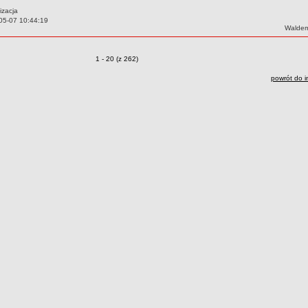
izacja
05-07 10:44:19
Autor:
Waldem
zmiany
Zmiany o pozycjach
1 - 20 (z 262)
powrót do i