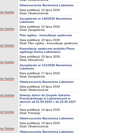
Obwieszczenie Burmistrza Lubniewic
Data publikacji: 22 lipca 2026
ar Gatzka
Dział:
Obwieszczenia
Zarządzenie nr 130/2026 Burmistrza
Lubniewic
Data publikacji: 22 lipca 2026
ar Gatzka
Dział:
Zarządzenia
Plan ogólny - konsultacje społeczne
Data publikacji: 20 lipca 2026
Dział:
Plan ogólny - Konsultacje społeczne
ar Gatzka
Konsultacje społeczne projektu Planu
ogólnego Gminy Lubniewice
Data publikacji: 20 lipca 2026
Dział:
Aktualności
ar Gatzka
Zarządzenie nr 131/2026 Burmistrza
Lubniewic
Data publikacji: 17 lipca 2026
Dział:
Zarządzenia
ar Gatzka
Obwieszczenie Burmistrza Lubniewic
Data publikacji: 14 lipca 2026
Dział:
Obwieszczenia
ar Gatzka
Dowozy dzieci do Zespołu Szkolno-
Przedszkolnego w Lubniewicach w
okresie od 01.09.2026 r. do 25.06.2027
r.
Data publikacji: 14 lipca 2026
ar Gatzka
Dział:
Przetargi
Obwieszczenie Burmistrza Lubniewic
Data publikacji: 10 lipca 2026
Dział:
Obwieszczenia
ar Gatzka
Obwieszczenie Burmistrza Lubniewic