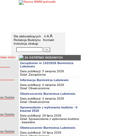
BIP - Urząd Miejski w Lubniewicach
Menu dodatkowe
A
powiększ czcionkę
A
standardowy rozmiar czcionki
Dla słabowidzących
A
pomniejsz czcionkę
Redakcja Biuletynu
Kontakt
Instrukcja obsługi
Wyszukiwarka artykułów
Szukaj
mian treści
20 OSTATNIO DODANYCH
Zarządzenie nr 132/2026 Burmistrza
Lubniewic
Data publikacji: 5 sierpnia 2026
Dział:
Zarządzenia
Informacja Burmistrza Lubniewic
Data publikacji: 4 sierpnia 2026
Dział:
Obwieszczenia
Obwieszczenie Burmistrza Lubniewic
ar Gatzka
Data publikacji: 3 sierpnia 2026
Dział:
Obwieszczenia
Sprawozdanie z wykonania budżetu - II
kwartał 2026
ar Gatzka
Data publikacji: 29 lipca 2026
Dział:
Sprawozdania z wykonania budżetu
- kwartalne
Obwieszczenie Burmistrza Lubniewic
ar Gatzka
Data publikacji: 24 lipca 2026
Dział:
Obwieszczenia