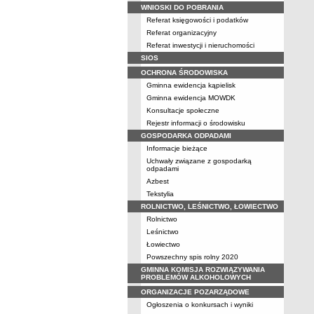
WNIOSKI DO POBRANIA
Referat księgowości i podatków
Referat organizacyjny
Referat inwestycji i nieruchomości
SIOS
OCHRONA ŚRODOWISKA
Gminna ewidencja kąpielisk
Gminna ewidencja MOWDK
Konsultacje społeczne
Rejestr informacji o środowisku
GOSPODARKA ODPADAMI
Informacje bieżące
Uchwały związane z gospodarką
odpadami
Azbest
Tekstylia
ROLNICTWO, LEŚNICTWO, ŁOWIECTWO
Rolnictwo
Leśnictwo
Łowiectwo
Powszechny spis rolny 2020
GMINNA KOMISJA ROZWIĄZYWANIA
PROBLEMÓW ALKOHOLOWYCH
ORGANIZACJE POZARZĄDOWE
Ogłoszenia o konkursach i wyniki