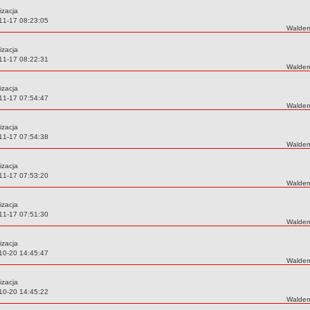
izacja
11-17 08:23:05
Autor:
Waldem
izacja
11-17 08:22:31
Autor:
Waldem
izacja
11-17 07:54:47
Autor:
Waldem
izacja
11-17 07:54:38
Autor:
Waldem
izacja
11-17 07:53:20
Autor:
Waldem
izacja
11-17 07:51:30
Autor:
Waldem
izacja
10-20 14:45:47
Autor:
Waldem
izacja
10-20 14:45:22
Autor:
Waldem