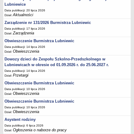
Lubniewice
Umorzenia, odroczenia, raty
Data publikacji: 20 lipca 2026
Aktualności
Fundacje i Stowarzyszenia dofinansowane z JST
Dział:
Zarządzenie nr 131/2026 Burmistrza Lubniewic
Pomoc publiczna
Data publikacji: 17 lipca 2026
Budżet obywatelski
Zarządzenia
Dział:
Majątek jednostek podległych
Obwieszczenie Burmistrza Lubniewic
Koszt wychowania przedszkolnego
Data publikacji: 14 lipca 2026
Obwieszczenia
Dział:
Stawki czynszów najmu lokali mieszkalnych
Dowozy dzieci do Zespołu Szkolno-Przedszkolnego w
PRZETARGI
Lubniewicach w okresie od 01.09.2026 r. do 25.06.2027 r.
Zamówienia publiczne
Data publikacji: 14 lipca 2026
Sprzedaż mienia
Przetargi
Dział:
Sprzedaż nieruchomości
Obwieszczenie Burmistrza Lubniewic
Data publikacji: 10 lipca 2026
Zapytania ofertowe
Obwieszczenia
Dział:
Plan zamówień publicznych
Obwieszczenie Burmistrza Lubniewic
PRAWO LOKALNE
Data publikacji: 10 lipca 2026
Statut
Obwieszczenia
Dział:
Uchwały Rady Miejskiej
Asystent rodziny
Data publikacji: 6 lipca 2026
Zarządzenia Burmistrza
Ogłoszenia o naborze do pracy
Dział: