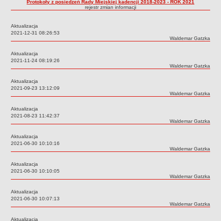
Protokoły z posiedzeń Rady Miejskiej kadencji 2018-2023 - ROK 2021
rejestr zmian informacji
Sołectwa
Współpraca zagraniczna
Aktualizacja
Data:
2021-12-31 08:26:53
Strategia rozwoju Gminy
Autor:
Waldemar Gatzka
AKTUALNOŚCI I OBWIESZCZENIA
Aktualizacja
Aktualności
Data:
2021-11-24 08:19:26
Autor:
Waldemar Gatzka
Obwieszczenia, ogłoszenia i komunikaty
Aktualizacja
KOMUNIKATY
Data:
2021-09-23 13:12:09
Drogi
Autor:
Waldemar Gatzka
Energia elektryczna
Aktualizacja
Data:
2021-08-23 11:42:37
Meteorologiczne
Autor:
Waldemar Gatzka
Rozkłady jazdy autobusów
Aktualizacja
Wodociągi - ocena jakości wody
Data:
2021-06-30 10:10:16
Autor:
Waldemar Gatzka
KONKURSY
Aktualizacja
Ogłoszenia o konkursach
Data:
2021-06-30 10:10:05
URZĄD MIEJSKI
Autor:
Waldemar Gatzka
Dane adresowe
Aktualizacja
Data:
2021-06-30 10:07:13
Burmistrz Lubniewic
Autor:
Waldemar Gatzka
Zastępca Burmistrza Lubniewic
Aktualizacja