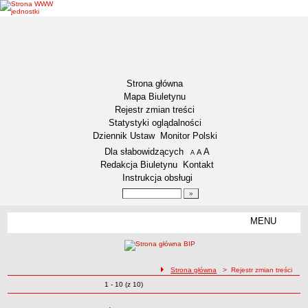
Strona główna
Mapa Biuletynu
Rejestr zmian treści
Statystyki oglądalności
Dziennik Ustaw
Monitor Polski
Menu dodatkowe
Dla słabowidzących
A
powiększ czcionkę
A
standardowy rozmiar czcionki
A
pomniejsz czcionkę
Redakcja Biuletynu
Kontakt
Instrukcja obsługi
Wyszukiwarka artykułów
Szukaj
MENU
Menu
DZIENNIKI URZĘDOWE
NASZA GMINA
Lokalizacja
ścieżka nawigacji
Strona główna
> Rejestr zmian treści
Zmiany o pozycjach
1 - 10 (z 10)
Zadania publiczne
Rejestr zmian treści
Związki i stowarzyszenia