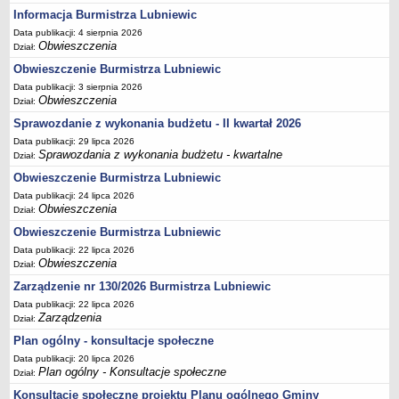
Informacja Burmistrza Lubniewic
Terminy posiedzeń Komisji
Data publikacji: 4 sierpnia 2026
Plan pracy Komisji Rewizyjnej
Obwieszczenia
Dział:
Plan pracy pozostałych Komisji
Obwieszczenie Burmistrza Lubniewic
Oświadczenia majątkowe
Data publikacji: 3 sierpnia 2026
Obwieszczenia
Dział:
Interpelacje radnych wraz z odpowiedziami
Sprawozdanie z wykonania budżetu - II kwartał 2026
Zapytania radnych wraz z odpowiedziami
Data publikacji: 29 lipca 2026
Sprawozdania z wykonania budżetu - kwartalne
Dział:
Apele
Obwieszczenie Burmistrza Lubniewic
JEDNOSTKI ORGANIZACYJNE
Biblioteka - Centrum Kultury
Data publikacji: 24 lipca 2026
Obwieszczenia
Dział:
Zespół Szkolno-Przedszkolny
Obwieszczenie Burmistrza Lubniewic
Miejsko-Gminny Ośrodek Pomocy Społecznej
Data publikacji: 22 lipca 2026
Obwieszczenia
Dział:
Zakład Gospodarki Komunalnej
Zarządzenie nr 130/2026 Burmistrza Lubniewic
Środowiskowy Dom Samopomocy
Data publikacji: 22 lipca 2026
MAJĄTEK I FINANSE
Zarządzenia
Dział:
Budżet Gminy
Plan ogólny - konsultacje społeczne
Majątek Gminy
Data publikacji: 20 lipca 2026
Plan ogólny - Konsultacje społeczne
Dział:
Sprawozdania z wykonania budżetu - kwartalne
Konsultacje społeczne projektu Planu ogólnego Gminy
Sprawozdania z wykonania budżetu - półroczne, roczne