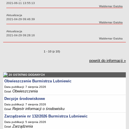
Sekretarz Gminy
Data:
2021-06-11 13:55:13
Autor:
Waldemar Gatzka
Skarbnik Gminy
Aktualizacja
Informacja turystyczna
Data:
2021-04-29 09:46:39
Autor:
Waldemar Gatzka
Regulamin i schemat organizacyjny
Aktualizacja
Przewodnik po urzędzie
Data:
2021-04-29 09:28:16
Autor:
Waldemar Gatzka
Kodeks etyczny
Oświadczenia majątkowe
Zmiany o pozycjach
1 - 10 (z 10)
Raporty
powrót do informacji »
RADA MIEJSKA
Dyżury Przewodniczącego Rady Miejskiej
Transmisja z obrad sesji
20 OSTATNIO DODANYCH
Obwieszczenie Burmistrza Lubniewic
Zadania i uprawnienia
Data publikacji: 7 sierpnia 2026
Skład Rady Miejskiej
Obwieszczenia
Dział:
Plan pracy Rady Miejskiej
Decyzje środowiskowe
Data publikacji: 7 sierpnia 2026
Terminy posiedzeń Rady
Rejestr informacji o środowisku
Dział:
Głosowania
Zarządzenie nr 132/2026 Burmistrza Lubniewic
Protokoły z posiedzeń Rady Miejskiej
Data publikacji: 5 sierpnia 2026
Zarządzenia
Dział:
Składy Komisji