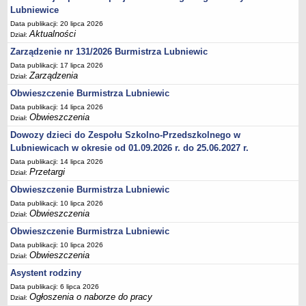
Lubniewice
Terminy posiedzeń Komisji
Data publikacji: 20 lipca 2026
Plan pracy Komisji Rewizyjnej
Aktualności
Dział:
Plan pracy pozostałych Komisji
Zarządzenie nr 131/2026 Burmistrza Lubniewic
Data publikacji: 17 lipca 2026
Oświadczenia majątkowe
Zarządzenia
Dział:
Interpelacje radnych wraz z odpowiedziami
Obwieszczenie Burmistrza Lubniewic
Zapytania radnych wraz z odpowiedziami
Data publikacji: 14 lipca 2026
Obwieszczenia
Dział:
Apele
Dowozy dzieci do Zespołu Szkolno-Przedszkolnego w
JEDNOSTKI ORGANIZACYJNE
Lubniewicach w okresie od 01.09.2026 r. do 25.06.2027 r.
Biblioteka - Centrum Kultury
Data publikacji: 14 lipca 2026
Zespół Szkolno-Przedszkolny
Przetargi
Dział:
Miejsko-Gminny Ośrodek Pomocy Społecznej
Obwieszczenie Burmistrza Lubniewic
Zakład Gospodarki Komunalnej
Data publikacji: 10 lipca 2026
Obwieszczenia
Dział:
Środowiskowy Dom Samopomocy
Obwieszczenie Burmistrza Lubniewic
MAJĄTEK I FINANSE
Data publikacji: 10 lipca 2026
Budżet Gminy
Obwieszczenia
Dział:
Majątek Gminy
Asystent rodziny
Sprawozdania z wykonania budżetu - kwartalne
Data publikacji: 6 lipca 2026
Ogłoszenia o naborze do pracy
Dział:
Sprawozdania z wykonania budżetu - półroczne, roczne