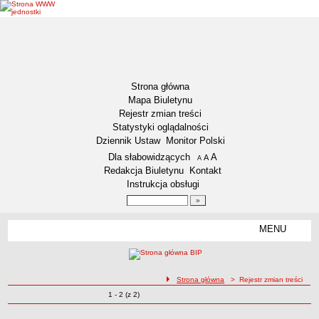
Strona główna
Mapa Biuletynu
Rejestr zmian treści
Statystyki oglądalności
Dziennik Ustaw
Monitor Polski
Menu dodatkowe
Dla słabowidzących
A
powiększ czcionkę
A
standardowy rozmiar czcionki
A
pomniejsz czcionkę
Redakcja Biuletynu
Kontakt
Instrukcja obsługi
Wyszukiwarka artykułów
Szukaj
MENU
Menu
DZIENNIKI URZĘDOWE
NASZA GMINA
Lokalizacja
ścieżka nawigacji
Strona główna
> Rejestr zmian treści
Zmiany o pozycjach
1 - 2 (z 2)
Zadania publiczne
Rejestr zmian treści
Związki i stowarzyszenia