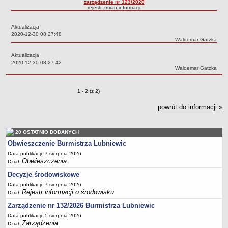
zarządzenie nr 123/2020
rejestr zmian informacji
Sołectwa
Współpraca zagraniczna
Aktualizacja
Data:
2020-12-30 08:27:48
Strategia rozwoju Gminy
Autor:
Waldemar Gatzka
AKTUALNOŚCI I OBWIESZCZENIA
Aktualizacja
Aktualności
Data:
2020-12-30 08:27:42
Autor:
Waldemar Gatzka
Obwieszczenia, ogłoszenia i komunikaty
KOMUNIKATY
Zmiany o pozycjach
1 - 2 (z 2)
Drogi
powrót do informacji »
Energia elektryczna
Meteorologiczne
20 OSTATNIO DODANYCH
Rozkłady jazdy autobusów
Obwieszczenie Burmistrza Lubniewic
Wodociągi - ocena jakości wody
Data publikacji: 7 sierpnia 2026
KONKURSY
Obwieszczenia
Dział:
Ogłoszenia o konkursach
Decyzje środowiskowe
URZĄD MIEJSKI
Data publikacji: 7 sierpnia 2026
Rejestr informacji o środowisku
Dane adresowe
Dział:
Zarządzenie nr 132/2026 Burmistrza Lubniewic
Burmistrz Lubniewic
Data publikacji: 5 sierpnia 2026
Zastępca Burmistrza Lubniewic
Zarządzenia
Dział: