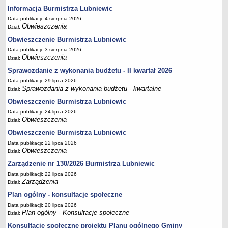
Sekretarz Gminy
Informacja Burmistrza Lubniewic
Skarbnik Gminy
Data publikacji: 4 sierpnia 2026
Obwieszczenia
Dział:
Informacja turystyczna
Obwieszczenie Burmistrza Lubniewic
Regulamin i schemat organizacyjny
Data publikacji: 3 sierpnia 2026
Przewodnik po urzędzie
Obwieszczenia
Dział:
Sprawozdanie z wykonania budżetu - II kwartał 2026
Kodeks etyczny
Data publikacji: 29 lipca 2026
Oświadczenia majątkowe
Sprawozdania z wykonania budżetu - kwartalne
Dział:
Raporty
Obwieszczenie Burmistrza Lubniewic
RADA MIEJSKA
Data publikacji: 24 lipca 2026
Dyżury Przewodniczącego Rady Miejskiej
Obwieszczenia
Dział:
Obwieszczenie Burmistrza Lubniewic
Transmisja z obrad sesji
Data publikacji: 22 lipca 2026
Zadania i uprawnienia
Obwieszczenia
Dział:
Skład Rady Miejskiej
Zarządzenie nr 130/2026 Burmistrza Lubniewic
Plan pracy Rady Miejskiej
Data publikacji: 22 lipca 2026
Zarządzenia
Dział:
Terminy posiedzeń Rady
Plan ogólny - konsultacje społeczne
Głosowania
Data publikacji: 20 lipca 2026
Protokoły z posiedzeń Rady Miejskiej
Plan ogólny - Konsultacje społeczne
Dział:
Składy Komisji
Konsultacje społeczne projektu Planu ogólnego Gminy