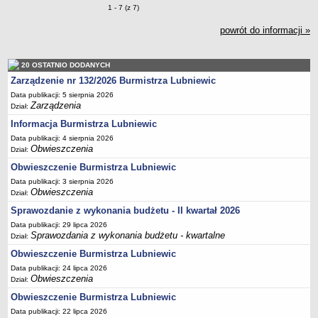
Sekretarz Gminy
Zmiany o pozycjach
1 - 7 (z 7)
Skarbnik Gminy
powrót do informacji »
Informacja turystyczna
Regulamin i schemat organizacyjny
20 OSTATNIO DODANYCH
Przewodnik po urzędzie
Zarządzenie nr 132/2026 Burmistrza Lubniewic
Data publikacji: 5 sierpnia 2026
Kodeks etyczny
Zarządzenia
Dział:
Oświadczenia majątkowe
Informacja Burmistrza Lubniewic
Raporty
Data publikacji: 4 sierpnia 2026
Obwieszczenia
Dział:
RADA MIEJSKA
Dyżury Przewodniczącego Rady Miejskiej
Obwieszczenie Burmistrza Lubniewic
Data publikacji: 3 sierpnia 2026
Transmisja z obrad sesji
Obwieszczenia
Dział:
Zadania i uprawnienia
Sprawozdanie z wykonania budżetu - II kwartał 2026
Skład Rady Miejskiej
Data publikacji: 29 lipca 2026
Sprawozdania z wykonania budżetu - kwartalne
Dział:
Plan pracy Rady Miejskiej
Obwieszczenie Burmistrza Lubniewic
Terminy posiedzeń Rady
Data publikacji: 24 lipca 2026
Głosowania
Obwieszczenia
Dział:
Protokoły z posiedzeń Rady Miejskiej
Obwieszczenie Burmistrza Lubniewic
Data publikacji: 22 lipca 2026
Składy Komisji