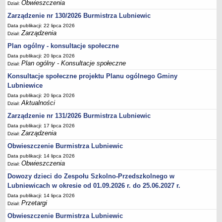
Obwieszczenia
Dział:
Terminy posiedzeń Komisji
Zarządzenie nr 130/2026 Burmistrza Lubniewic
Plan pracy Komisji Rewizyjnej
Data publikacji: 22 lipca 2026
Zarządzenia
Dział:
Plan pracy pozostałych Komisji
Plan ogólny - konsultacje społeczne
Oświadczenia majątkowe
Data publikacji: 20 lipca 2026
Interpelacje radnych wraz z odpowiedziami
Plan ogólny - Konsultacje społeczne
Dział:
Zapytania radnych wraz z odpowiedziami
Konsultacje społeczne projektu Planu ogólnego Gminy
Lubniewice
Apele
Data publikacji: 20 lipca 2026
JEDNOSTKI ORGANIZACYJNE
Aktualności
Dział:
Biblioteka - Centrum Kultury
Zarządzenie nr 131/2026 Burmistrza Lubniewic
Zespół Szkolno-Przedszkolny
Data publikacji: 17 lipca 2026
Zarządzenia
Dział:
Miejsko-Gminny Ośrodek Pomocy Społecznej
Obwieszczenie Burmistrza Lubniewic
Zakład Gospodarki Komunalnej
Data publikacji: 14 lipca 2026
Środowiskowy Dom Samopomocy
Obwieszczenia
Dział:
MAJĄTEK I FINANSE
Dowozy dzieci do Zespołu Szkolno-Przedszkolnego w
Budżet Gminy
Lubniewicach w okresie od 01.09.2026 r. do 25.06.2027 r.
Majątek Gminy
Data publikacji: 14 lipca 2026
Przetargi
Dział:
Sprawozdania z wykonania budżetu - kwartalne
Obwieszczenie Burmistrza Lubniewic
Sprawozdania z wykonania budżetu - półroczne, roczne