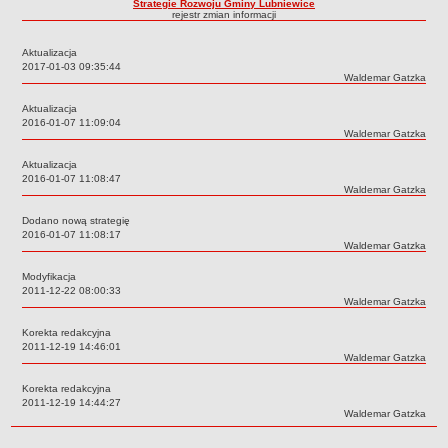
Strategie Rozwoju Gminy Lubniewice
rejestr zmian informacji
Sołectwa
Współpraca zagraniczna
Aktualizacja
Data:
2017-01-03 09:35:44
Strategia rozwoju Gminy
Autor:
Waldemar Gatzka
AKTUALNOŚCI I OBWIESZCZENIA
Aktualizacja
Aktualności
Data:
2016-01-07 11:09:04
Autor:
Waldemar Gatzka
Obwieszczenia, ogłoszenia i komunikaty
Aktualizacja
KOMUNIKATY
Data:
2016-01-07 11:08:47
Drogi
Autor:
Waldemar Gatzka
Energia elektryczna
Dodano nową strategię
Data:
2016-01-07 11:08:17
Meteorologiczne
Autor:
Waldemar Gatzka
Rozkłady jazdy autobusów
Modyfikacja
Wodociągi - ocena jakości wody
Data:
2011-12-22 08:00:33
Autor:
Waldemar Gatzka
KONKURSY
Korekta redakcyjna
Ogłoszenia o konkursach
Data:
2011-12-19 14:46:01
URZĄD MIEJSKI
Autor:
Waldemar Gatzka
Dane adresowe
Korekta redakcyjna
Data:
2011-12-19 14:44:27
Burmistrz Lubniewic
Autor:
Waldemar Gatzka
Zastępca Burmistrza Lubniewic