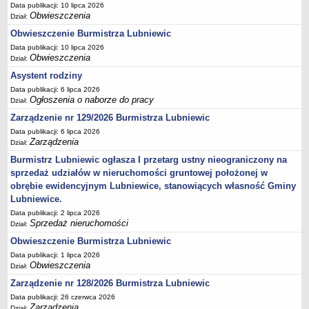
Data publikacji: 10 lipca 2026
Obwieszczenia
Umorzenia, odroczenia, raty
Dział:
Obwieszczenie Burmistrza Lubniewic
Fundacje i Stowarzyszenia dofinansowane z JST
Data publikacji: 10 lipca 2026
Pomoc publiczna
Obwieszczenia
Dział:
Budżet obywatelski
Asystent rodziny
Majątek jednostek podległych
Data publikacji: 6 lipca 2026
Ogłoszenia o naborze do pracy
Dział:
Koszt wychowania przedszkolnego
Zarządzenie nr 129/2026 Burmistrza Lubniewic
Stawki czynszów najmu lokali mieszkalnych
Data publikacji: 6 lipca 2026
PRZETARGI
Zarządzenia
Dział:
Zamówienia publiczne
Burmistrz Lubniewic ogłasza I przetarg ustny nieograniczony na
sprzedaż udziałów w nieruchomości gruntowej położonej w
Sprzedaż mienia
obrębie ewidencyjnym Lubniewice, stanowiących własność Gminy
Sprzedaż nieruchomości
Lubniewice.
Zapytania ofertowe
Data publikacji: 2 lipca 2026
Sprzedaż nieruchomości
Dział:
Plan zamówień publicznych
Obwieszczenie Burmistrza Lubniewic
PRAWO LOKALNE
Data publikacji: 1 lipca 2026
Statut
Obwieszczenia
Dział:
Uchwały Rady Miejskiej
Zarządzenie nr 128/2026 Burmistrza Lubniewic
Zarządzenia Burmistrza
Data publikacji: 26 czerwca 2026
Zarządzenia
Dział: