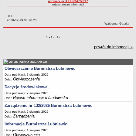
uchwała nr XXXII/247/2017
rejestr zmian informacji
Sołectwa
Współpraca zagraniczna
Dz.U,
Data:
2018-02-19 08:28:25
Strategia rozwoju Gminy
Autor:
Waldemar Gatzka
AKTUALNOŚCI I OBWIESZCZENIA
Aktualności
Zmiany o pozycjach
1 - 1 (z 1)
Obwieszczenia, ogłoszenia i komunikaty
powrót do informacji »
KOMUNIKATY
Drogi
20 OSTATNIO DODANYCH
Energia elektryczna
Obwieszczenie Burmistrza Lubniewic
Meteorologiczne
Data publikacji: 7 sierpnia 2026
Obwieszczenia
Dział:
Rozkłady jazdy autobusów
Decyzje środowiskowe
Wodociągi - ocena jakości wody
Data publikacji: 7 sierpnia 2026
KONKURSY
Rejestr informacji o środowisku
Dział:
Ogłoszenia o konkursach
Zarządzenie nr 132/2026 Burmistrza Lubniewic
URZĄD MIEJSKI
Data publikacji: 5 sierpnia 2026
Dane adresowe
Zarządzenia
Dział:
Burmistrz Lubniewic
Informacja Burmistrza Lubniewic
Data publikacji: 4 sierpnia 2026
Zastępca Burmistrza Lubniewic
Obwieszczenia
Dział: