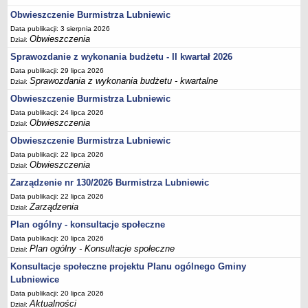
Sekretarz Gminy
Obwieszczenie Burmistrza Lubniewic
Skarbnik Gminy
Data publikacji: 3 sierpnia 2026
Obwieszczenia
Dział:
Informacja turystyczna
Sprawozdanie z wykonania budżetu - II kwartał 2026
Regulamin i schemat organizacyjny
Data publikacji: 29 lipca 2026
Przewodnik po urzędzie
Sprawozdania z wykonania budżetu - kwartalne
Dział:
Kodeks etyczny
Obwieszczenie Burmistrza Lubniewic
Oświadczenia majątkowe
Data publikacji: 24 lipca 2026
Obwieszczenia
Dział:
Raporty
Obwieszczenie Burmistrza Lubniewic
RADA MIEJSKA
Data publikacji: 22 lipca 2026
Dyżury Przewodniczącego Rady Miejskiej
Obwieszczenia
Dział:
Transmisja z obrad sesji
Zarządzenie nr 130/2026 Burmistrza Lubniewic
Zadania i uprawnienia
Data publikacji: 22 lipca 2026
Zarządzenia
Dział:
Skład Rady Miejskiej
Plan ogólny - konsultacje społeczne
Plan pracy Rady Miejskiej
Data publikacji: 20 lipca 2026
Plan ogólny - Konsultacje społeczne
Dział:
Terminy posiedzeń Rady
Konsultacje społeczne projektu Planu ogólnego Gminy
Głosowania
Lubniewice
Protokoły z posiedzeń Rady Miejskiej
Data publikacji: 20 lipca 2026
Aktualności
Składy Komisji
Dział: