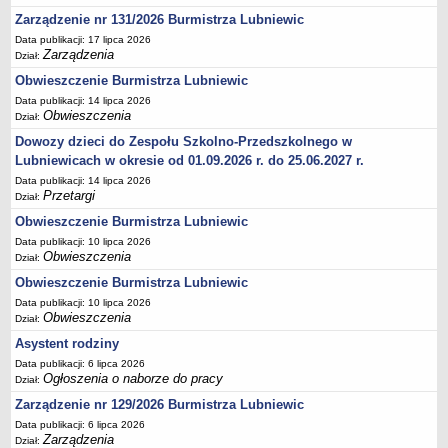
Zarządzenie nr 131/2026 Burmistrza Lubniewic
Terminy posiedzeń Komisji
Data publikacji: 17 lipca 2026
Plan pracy Komisji Rewizyjnej
Zarządzenia
Dział:
Plan pracy pozostałych Komisji
Obwieszczenie Burmistrza Lubniewic
Oświadczenia majątkowe
Data publikacji: 14 lipca 2026
Obwieszczenia
Dział:
Interpelacje radnych wraz z odpowiedziami
Dowozy dzieci do Zespołu Szkolno-Przedszkolnego w
Zapytania radnych wraz z odpowiedziami
Lubniewicach w okresie od 01.09.2026 r. do 25.06.2027 r.
Apele
Data publikacji: 14 lipca 2026
Przetargi
Dział:
JEDNOSTKI ORGANIZACYJNE
Biblioteka - Centrum Kultury
Obwieszczenie Burmistrza Lubniewic
Data publikacji: 10 lipca 2026
Zespół Szkolno-Przedszkolny
Obwieszczenia
Dział:
Miejsko-Gminny Ośrodek Pomocy Społecznej
Obwieszczenie Burmistrza Lubniewic
Zakład Gospodarki Komunalnej
Data publikacji: 10 lipca 2026
Obwieszczenia
Dział:
Środowiskowy Dom Samopomocy
Asystent rodziny
MAJĄTEK I FINANSE
Data publikacji: 6 lipca 2026
Budżet Gminy
Ogłoszenia o naborze do pracy
Dział:
Majątek Gminy
Zarządzenie nr 129/2026 Burmistrza Lubniewic
Sprawozdania z wykonania budżetu - kwartalne
Data publikacji: 6 lipca 2026
Zarządzenia
Dział:
Sprawozdania z wykonania budżetu - półroczne, roczne