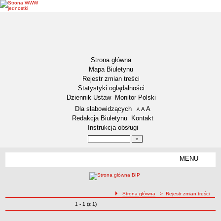
Strona główna
Mapa Biuletynu
Rejestr zmian treści
Statystyki oglądalności
Dziennik Ustaw
Monitor Polski
Menu dodatkowe
Dla słabowidzących
A
powiększ czcionkę
A
standardowy rozmiar czcionki
A
pomniejsz czcionkę
Redakcja Biuletynu
Kontakt
Instrukcja obsługi
Wyszukiwarka artykułów
Szukaj
MENU
Menu
DZIENNIKI URZĘDOWE
NASZA GMINA
Lokalizacja
ścieżka nawigacji
Strona główna
> Rejestr zmian treści
Zmiany o pozycjach
1 - 1 (z 1)
Zadania publiczne
Rejestr zmian treści
Związki i stowarzyszenia