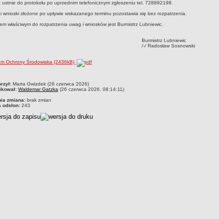
ż ustnie do protokołu po uprzednim telefonicznym zgłoszeniu tel. 728892198.
i wnioski złożone po upływie wskazanego terminu pozostawia się bez rozpatrzenia.
m właściwym do rozpatrzenia uwag i wniosków jest Burmistrz Lubniewic.
Burmistrz Lubniewic
/-/ Radosław Sosnowski
am Ochrony Środowiska (2436kB)
czka
rzył:
Marta Gwizdek (26 czerwca 2026)
ikował:
Waldemar Gatzka
(26 czerwca 2026, 08:14:11)
nia zmiana:
brak zmian
a odsłon:
243