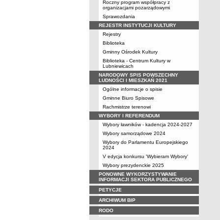
Roczny program współpracy z
organizacjami pozarządowymi
Sprawozdania
REJESTR INSTYTUCJI KULTURY
Rejestry
Biblioteka
Gminny Ośrodek Kultury
Biblioteka - Centrum Kultury w
Lubniewicach
NARODOWY SPIS POWSZECHNY
LUDNOŚCI I MIESZKAŃ 2021
Ogólne informacje o spisie
Gminne Biuro Spisowe
Rachmistrze terenowi
WYBORY I REFERENDUM
Wybory ławników - kadencja 2024-2027
Wybory samorządowe 2024
Wybory do Parlamentu Europejskiego
2024
V edycja konkursu 'Wybieram Wybory'
Wybory prezydenckie 2025
PONOWNE WYKORZYSTYWANIE
INFORMACJI SEKTORA PUBLICZNEGO
PETYCJE
ARCHIWUM BIP
RODO