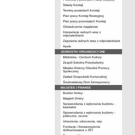
Składy Komisji
Terminy posiedzeń Komisji
Plan pracy Komisji Rewizyjnej
Plan pracy pozostałych Komisji
Oświadczenia majątkowe
Interpelacje radnych wraz z
odpowiedziami
Zapytania radnych wraz z odpowiedziami
Apele
JEDNOSTKI ORGANIZACYJNE
Biblioteka - Centrum Kultury
Zespół Szkolno-Przedszkolny
Miejsko-Gminny Ośrodek Pomocy
Społecznej
Zakład Gospodarki Komunalnej
Środowiskowy Dom Samopomocy
MAJĄTEK I FINANSE
Budżet Gminy
Majątek Gminy
Sprawozdania z wykonania budżetu -
kwartalne
Sprawozdania z wykonania budżetu -
półroczne, roczne
Umorzenia, odroczenia, raty
Fundacje i Stowarzyszenia
dofinansowane z JST