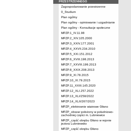
PRZESTRZENNEGO
Zagospodarowanie przestrzenne
0_Studium
Plan ogólny
Plan ogólny - opiniowanie i uzgadnianie
Plan ogólny - Konsultacje społeczne
MPZP.1_IV.11.98
MPZP.2_XIV.105.2000
MPZP.3_XXIV.177.2001
MPZP.4_XXVII.234.2010
MPZP.5_XXI.151.2012
MPZP.6_XVIII.198.2013
MPZP.7_XXVIII.199.2013
MPZP.8_XXIX.208.2013
MPZP.9_XI.78.2015
MPZP.10_XI.79.2015
MPZP.11_XXIII.145.2020
MPZP.12_XLI.257.2022
MPZP.13_XLI/258/2022
MPZP.14_XLII/267/2023
MPZP_elektrownie wiatrowe Glisno
MPZP_obszar położony w południowo-
zachodniej części m. Lubniewice
MPZP_część obrębu Glisno w rejonie
jeziora Lubniewsko
MPZP_część obrębu Glisno