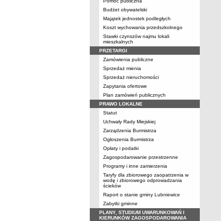
Pomoc publiczna
Budżet obywatelski
Majątek jednostek podległych
Koszt wychowania przedszkolnego
Stawki czynszów najmu lokali
mieszkalnych
PRZETARGI
Zamówienia publiczne
Sprzedaż mienia
Sprzedaż nieruchomości
Zapytania ofertowe
Plan zamówień publicznych
PRAWO LOKALNE
Statut
Uchwały Rady Miejskiej
Zarządzenia Burmistrza
Ogłoszenia Burmistrza
Opłaty i podatki
Zagospodarowanie przestrzenne
Programy i inne zamierzenia
Taryfy dla zbiorowego zaopatrzenia w
wodę i zbiorowego odprowadzania
ścieków
Raport o stanie gminy Lubniewice
Zabytki gminne
PLANY, STUDIUM UWARUNKOWAŃ I
KIERUNKÓW ZAGOSPODAROWANIA