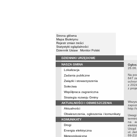
Strona główna
Mapa Biuletynu
Rejestr zmian treści
Statystyki oglądalności
Dziennik Ustaw
Monitor Polski
DZIENNIKI URZĘDOWE
Menu
NASZA GMINA
Ogłos
Ogłos
26.06
Lokalizacja
Na pod
Zadania publiczne
647 ze
Związki i stowarzyszenia
ochron
z 2024
Sołectwa
z proj
Współpraca zagraniczna
Strategia rozwoju Gminy
Wszysc
AKTUALNOŚCI I OBWIESZCZENIA
zapoz
Aktualności
http:/
Obwieszczenia, ogłoszenia i komunikaty
Uwagi
termin
KOMUNIKATY
na ad
Drogi
elektr
Urząd 
Energia elektryczna
ul. Ja
69-21
Meteorologiczne