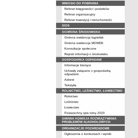
WNIOSKI DO POBRANIA
Referat księgowości i podatków
Referat organizacyjny
Referat inwestycji i nieruchomości
SIOS
OCHRONA ŚRODOWISKA
Gminna ewidencja kąpielisk
Gminna ewidencja MOWDK
Konsultacje społeczne
Rejestr informacji o środowisku
GOSPODARKA ODPADAMI
Informacje bieżące
Uchwały związane z gospodarką
odpadami
Azbest
Tekstylia
ROLNICTWO, LEŚNICTWO, ŁOWIECTWO
Rolnictwo
Leśnictwo
Łowiectwo
Powszechny spis rolny 2020
GMINNA KOMISJA ROZWIĄZYWANIA
PROBLEMÓW ALKOHOLOWYCH
ORGANIZACJE POZARZĄDOWE
Ogłoszenia o konkursach i wyniki