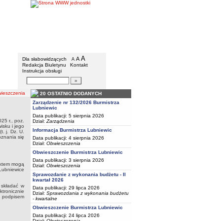
BIP - Urząd Miejski w Lubniewicach
Menu dodatkowe
A
powiększ czcionkę
A
standardowy rozmiar czcionki
Dla słabowidzących
A
pomniejsz czcionkę
Redakcja Biuletynu
Kontakt
Instrukcja obsługi
Wyszukiwarka artykułów
Szukaj
eszczenia
20 OSTATNIO DODANYCH
Zarządzenie nr 132/2026 Burmistrza
Lubniewic
Data publikacji: 5 sierpnia 2026
25 r., poz.
Dział:
Zarządzenia
isku i jego
Informacja Burmistrza Lubniewic
. j. Dz. U.
oznania się
Data publikacji: 4 sierpnia 2026
Dział:
Obwieszczenia
Obwieszczenie Burmistrza Lubniewic
Data publikacji: 3 sierpnia 2026
jektem mogą
Dział:
Obwieszczenia
ubniewice
Sprawozdanie z wykonania budżetu - II
kwartał 2026
 składać w
Data publikacji: 29 lipca 2026
ktronicznie
Dział:
Sprawozdania z wykonania budżetu
 podpisem
- kwartalne
Obwieszczenie Burmistrza Lubniewic
Data publikacji: 24 lipca 2026
Dział:
Obwieszczenia