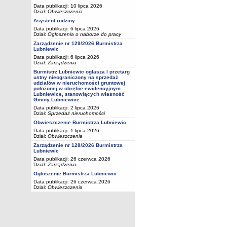
Data publikacji: 10 lipca 2026
Dział:
Obwieszczenia
Asystent rodziny
Data publikacji: 6 lipca 2026
Dział:
Ogłoszenia o naborze do pracy
Zarządzenie nr 129/2026 Burmistrza
Lubniewic
Data publikacji: 6 lipca 2026
Dział:
Zarządzenia
Burmistrz Lubniewic ogłasza I przetarg
ustny nieograniczony na sprzedaż
udziałów w nieruchomości gruntowej
położonej w obrębie ewidencyjnym
Lubniewice, stanowiących własność
Gminy Lubniewice.
Data publikacji: 2 lipca 2026
Dział:
Sprzedaż nieruchomości
Obwieszczenie Burmistrza Lubniewic
Data publikacji: 1 lipca 2026
Dział:
Obwieszczenia
Zarządzenie nr 128/2026 Burmistrza
Lubniewic
Data publikacji: 26 czerwca 2026
Dział:
Zarządzenia
Ogłoszenie Burmistrza Lubniewic
Data publikacji: 26 czerwca 2026
Dział:
Obwieszczenia