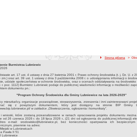
ścieżka nawigacji
Strona główna
> Obwi
zenie Burmistrza Lubniewic
zenie Burmistrza Lubniewic26.06.2026
.2026
stawie art. 17 ust. 4 ustawy z dnia 27 kwietnia 2001 r. Prawo ochrony środowiska (t. j. Dz. U. z 20
 zm.) oraz art. 39 ust. 1 ustawy z dnia 3 października 2008 r. o udostępnianiu informacji o środow
ie, udziale społeczeństwa w ochronie środowiska, oraz o ocenach oddziaływania na środowisko (t
 r. poz. 1112) Burmistrz Lubniewic podaje do publicznej wiadomości informację o możliwości zap
ektem dokumentu pn.:
"Program Ochrony Środowiska dla Gminy Lubniewice na lata 2026-2029”
y mieszkańcy, organizacje pozarządowe, stowarzyszenia, zrzeszenia i inni zainteresowani pro
nać się z powyższym dokumentem, który jest dostępny na stronie BIP Gminy L
/www.bip.lubniewice.pl/ w zakładce „Obwieszczenia, ogłoszenia i komunikaty”.
 i wnioski, które zostaną przeanalizowane w ramach opracowania projektu dokumentu można
ie od 26 czerwca 2026 r. do 18 lipca 2026 r., (21 dni od ogłoszenia do publicznej informacji) ele
res e-mail: srodowisko@lubniewice.pl, bez konieczności opatrywania ich bezpiecznym
onicznym, pisemnie na adres:
Miejski w Lubniewicach
na Pawła II 51
0 Lubniewice