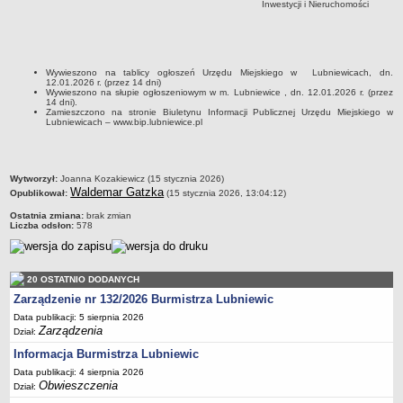
Inwestycji i Nieruchomości
Sekretarz Gminy
Skarbnik Gminy
Informacja turystyczna
Wywieszono na tablicy ogłoszeń Urzędu Miejskiego w Lubniewicach, dn.
Regulamin i schemat organizacyjny
12.01.2026 r. (przez 14 dni)
Wywieszono na słupie ogłoszeniowym w m. Lubniewice , dn. 12.01.2026 r. (przez
Przewodnik po urzędzie
14 dni).
Zamieszczono na stronie Biuletynu Informacji Publicznej Urzędu Miejskiego w
Lubniewicach – www.bip.lubniewice.pl
Kodeks etyczny
Oświadczenia majątkowe
Raporty
metryczka
Wytworzył:
Joanna Kozakiewicz (15 stycznia 2026)
Waldemar Gatzka
RADA MIEJSKA
Opublikował:
(15 stycznia 2026, 13:04:12)
Dyżury Przewodniczącego Rady Miejskiej
Ostatnia zmiana:
brak zmian
Liczba odsłon:
578
Transmisja z obrad sesji
Zadania i uprawnienia
20 OSTATNIO DODANYCH
Skład Rady Miejskiej
Zarządzenie nr 132/2026 Burmistrza Lubniewic
Plan pracy Rady Miejskiej
Data publikacji: 5 sierpnia 2026
Terminy posiedzeń Rady
Zarządzenia
Dział:
Głosowania
Informacja Burmistrza Lubniewic
Data publikacji: 4 sierpnia 2026
Protokoły z posiedzeń Rady Miejskiej
Obwieszczenia
Dział:
Składy Komisji