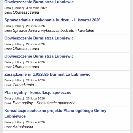
Obwieszczenie Burmistrza Lubniewic
Terminy posiedzeń Komisji
Data publikacji: 3 sierpnia 2026
Obwieszczenia
Dział:
Plan pracy Komisji Rewizyjnej
Sprawozdanie z wykonania budżetu - II kwartał 2026
Plan pracy pozostałych Komisji
Data publikacji: 29 lipca 2026
Oświadczenia majątkowe
Sprawozdania z wykonania budżetu - kwartalne
Dział:
Interpelacje radnych wraz z odpowiedziami
Obwieszczenie Burmistrza Lubniewic
Data publikacji: 24 lipca 2026
Zapytania radnych wraz z odpowiedziami
Obwieszczenia
Dział:
Apele
Obwieszczenie Burmistrza Lubniewic
JEDNOSTKI ORGANIZACYJNE
Data publikacji: 22 lipca 2026
Biblioteka - Centrum Kultury
Obwieszczenia
Dział:
Zespół Szkolno-Przedszkolny
Zarządzenie nr 130/2026 Burmistrza Lubniewic
Data publikacji: 22 lipca 2026
Miejsko-Gminny Ośrodek Pomocy Społecznej
Zarządzenia
Dział:
Zakład Gospodarki Komunalnej
Plan ogólny - konsultacje społeczne
Środowiskowy Dom Samopomocy
Data publikacji: 20 lipca 2026
Plan ogólny - Konsultacje społeczne
MAJĄTEK I FINANSE
Dział:
Budżet Gminy
Konsultacje społeczne projektu Planu ogólnego Gminy
Lubniewice
Majątek Gminy
Data publikacji: 20 lipca 2026
Sprawozdania z wykonania budżetu - kwartalne
Aktualności
Dział:
Sprawozdania z wykonania budżetu - półroczne, roczne