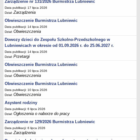
Zarządzenie nr 131/2026 Burmistrza Lubniewic
Umorzenia, odroczenia, raty
Data publikacji: 17 lipca 2026
Zarządzenia
Dział:
Fundacje i Stowarzyszenia dofinansowane z JST
Obwieszczenie Burmistrza Lubniewic
Pomoc publiczna
Data publikacji: 14 lipca 2026
Obwieszczenia
Budżet obywatelski
Dział:
Dowozy dzieci do Zespołu Szkolno-Przedszkolnego w
Majątek jednostek podległych
Lubniewicach w okresie od 01.09.2026 r. do 25.06.2027 r.
Koszt wychowania przedszkolnego
Data publikacji: 14 lipca 2026
Stawki czynszów najmu lokali mieszkalnych
Przetargi
Dział:
PRZETARGI
Obwieszczenie Burmistrza Lubniewic
Zamówienia publiczne
Data publikacji: 10 lipca 2026
Obwieszczenia
Dział:
Sprzedaż mienia
Obwieszczenie Burmistrza Lubniewic
Sprzedaż nieruchomości
Data publikacji: 10 lipca 2026
Zapytania ofertowe
Obwieszczenia
Dział:
Asystent rodziny
Plan zamówień publicznych
Data publikacji: 6 lipca 2026
PRAWO LOKALNE
Ogłoszenia o naborze do pracy
Dział:
Statut
Zarządzenie nr 129/2026 Burmistrza Lubniewic
Uchwały Rady Miejskiej
Data publikacji: 6 lipca 2026
Zarządzenia Burmistrza
Zarządzenia
Dział: