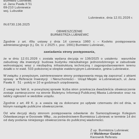
Burmistrz Lubniewic
ul. Jana Pawła II 51
Sołectwa
69-210 Lubniewice
woj. Lubuskie
Współpraca zagraniczna
Lubniewice, dnia 12.01.2026 r.
Strategia rozwoju Gminy
IN.6730.136.2025
AKTUALNOŚCI I OBWIESZCZENIA
OBWIESZCZENIE
BURMISTRZA LUBNIEWIC
Aktualności
Zgodnie z art. 49a ustawy z dnia 14 czerwca 1960 r. – Kodeks postępowania
Obwieszczenia, ogłoszenia i komunikaty
administracyjnego (t.j. Dz. U. z 2025 r., poz. 1691) Burmistrz Lubniewic,
KOMUNIKATY
zawiadamia strony postępowania,
Drogi
że w dniu 12.01.2026 r. została wydana decyzja nr 136/2025 o ustaleniu warunków
zabudowy dla inwestycji: budowa budynku mieszkalnego jednorodzinnego w zabudowie
wolnostojącej wraz z niezbędną infrastrukturą techniczną i zagospodarowaniem terenu
Energia elektryczna
działki o nr ewid. 533 położonej w obrębie ewidencyjnym Lubniewice, gmina Lubniewice.
Meteorologiczne
W związku z powyższym, zainteresowane strony postępowania mogą się zapoznać z aktami
sprawy w Referacie Inwestycji i Nieruchomości - Urząd Miejski w Lubniewicach, ul. Jana
Rozkłady jazdy autobusów
Pawła II 51 - pokój nr 10 w godzinach urzędowania.
Z uwagi na fakt iż, w powyższej sprawie liczba stron przekracza dwadzieścia obwieszczenie
Wodociągi - ocena jakości wody
zostaje zamieszczone na stronie Biuletynu Informacji Publicznej Miasta Lubniewice oraz na
tablicy ogłoszeń w siedzibie urzędu.
KONKURSY
Zgodnie z art. 49 K. p. a uważa się za dokonane po upływie czternastu dni od dnia, w
Ogłoszenia o konkursach
którym nastąpiło publiczne obwieszczenie.
URZĄD MIEJSKI
Od w/w decyzji służy stronom postępowania odwołanie do Samorządowego Kolegium
Odwoławczego w Gorzowie Wlkp., za pośrednictwem Burmistrza Lubniewic w terminie 14 dni
Dane adresowe
od daty podania niniejszego obwieszczenia do publicznej wiadomości.
Burmistrz Lubniewic
Z up. Burmistrza Lubniewic
Zastępca Burmistrza Lubniewic
/-/ Waldemar Gatzka
Kierownik Referatu