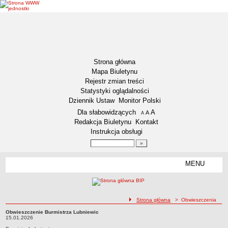
Strona główna
Mapa Biuletynu
Rejestr zmian treści
Statystyki oglądalności
Dziennik Ustaw
Monitor Polski
Menu dodatkowe
Dla słabowidzących
A
powiększ czcionkę
A
standardowy rozmiar czcionki
A
pomniejsz czcionkę
Redakcja Biuletynu
Kontakt
Instrukcja obsługi
Wyszukiwarka artykułów
Szukaj
MENU
Menu
DZIENNIKI URZĘDOWE
NASZA GMINA
Lokalizacja
ścieżka nawigacji
Strona główna
> Obwieszczenia
Zadania publiczne
Obwieszczenie Burmistrza Lubniewic
Obwieszczenie Burmistrza Lubniewic15.01.2026
15.01.2026
Związki i stowarzyszenia