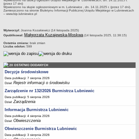
Wywieszono na tablicy ogłoszeń Urzędu Miejskiego w Lubniewicach, dn. 14.11.2025 r.
Sekretarz Gminy
(przez 17 dni)
Wywieszono na słupie ogłoszeniowym w m. Lubniewice , dn. 14.11.2025 r. (przez 17 dni).
Skarbnik Gminy
Zamieszczono na stronie Biuletynu Informacji Publicznej Urzędu Miejskiego w Lubniewicach
– www.bip.lubniewice.pl
Informacja turystyczna
Regulamin i schemat organizacyjny
metryczka
Wytworzył:
Joanna Kozakiewicz (14 listopada 2025)
Przewodnik po urzędzie
Małgorzata Kuzajewska-Moskwa
Opublikował:
(14 listopada 2025, 11:38:15)
Kodeks etyczny
Ostatnia zmiana:
brak zmian
Liczba odsłon:
599
Oświadczenia majątkowe
Raporty
20 OSTATNIO DODANYCH
RADA MIEJSKA
Decyzje środowiskowe
Dyżury Przewodniczącego Rady Miejskiej
Data publikacji: 7 sierpnia 2026
Transmisja z obrad sesji
Rejestr informacji o środowisku
Dział:
Zadania i uprawnienia
Zarządzenie nr 132/2026 Burmistrza Lubniewic
Skład Rady Miejskiej
Data publikacji: 5 sierpnia 2026
Zarządzenia
Dział:
Plan pracy Rady Miejskiej
Informacja Burmistrza Lubniewic
Terminy posiedzeń Rady
Data publikacji: 4 sierpnia 2026
Obwieszczenia
Głosowania
Dział:
Obwieszczenie Burmistrza Lubniewic
Protokoły z posiedzeń Rady Miejskiej
Data publikacji: 3 sierpnia 2026
Składy Komisji