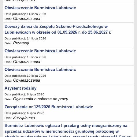
Dział:
Umorzenia, odroczenia, raty
Obwieszczenie Burmistrza Lubniewic
Data publikacji: 14 lipca 2026
Fundacje i Stowarzyszenia dofinansowane z JST
Obwieszczenia
Dział:
Pomoc publiczna
Dowozy dzieci do Zespołu Szkolno-Przedszkolnego w
Budżet obywatelski
Lubniewicach w okresie od 01.09.2026 r. do 25.06.2027 r.
Data publikacji: 14 lipca 2026
Majątek jednostek podległych
Przetargi
Dział:
Koszt wychowania przedszkolnego
Obwieszczenie Burmistrza Lubniewic
Stawki czynszów najmu lokali mieszkalnych
Data publikacji: 10 lipca 2026
Obwieszczenia
Dział:
PRZETARGI
Zamówienia publiczne
Obwieszczenie Burmistrza Lubniewic
Data publikacji: 10 lipca 2026
Sprzedaż mienia
Obwieszczenia
Dział:
Sprzedaż nieruchomości
Asystent rodziny
Zapytania ofertowe
Data publikacji: 6 lipca 2026
Ogłoszenia o naborze do pracy
Dział:
Plan zamówień publicznych
Zarządzenie nr 129/2026 Burmistrza Lubniewic
PRAWO LOKALNE
Data publikacji: 6 lipca 2026
Statut
Zarządzenia
Dział:
Uchwały Rady Miejskiej
Burmistrz Lubniewic ogłasza I przetarg ustny nieograniczony na
Zarządzenia Burmistrza
sprzedaż udziałów w nieruchomości gruntowej położonej w