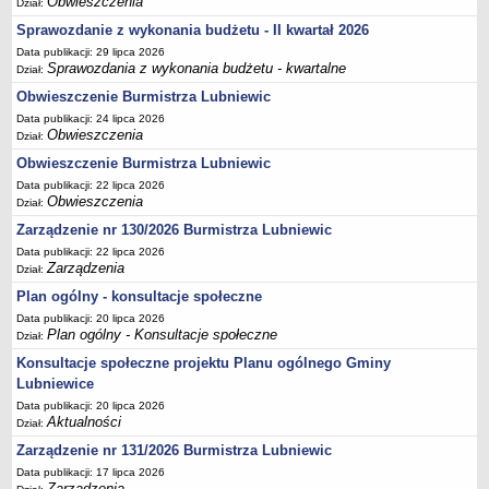
Obwieszczenia
Dział:
Terminy posiedzeń Komisji
Sprawozdanie z wykonania budżetu - II kwartał 2026
Plan pracy Komisji Rewizyjnej
Data publikacji: 29 lipca 2026
Sprawozdania z wykonania budżetu - kwartalne
Dział:
Plan pracy pozostałych Komisji
Obwieszczenie Burmistrza Lubniewic
Oświadczenia majątkowe
Data publikacji: 24 lipca 2026
Obwieszczenia
Interpelacje radnych wraz z odpowiedziami
Dział:
Obwieszczenie Burmistrza Lubniewic
Zapytania radnych wraz z odpowiedziami
Data publikacji: 22 lipca 2026
Apele
Obwieszczenia
Dział:
JEDNOSTKI ORGANIZACYJNE
Zarządzenie nr 130/2026 Burmistrza Lubniewic
Biblioteka - Centrum Kultury
Data publikacji: 22 lipca 2026
Zarządzenia
Zespół Szkolno-Przedszkolny
Dział:
Plan ogólny - konsultacje społeczne
Miejsko-Gminny Ośrodek Pomocy Społecznej
Data publikacji: 20 lipca 2026
Zakład Gospodarki Komunalnej
Plan ogólny - Konsultacje społeczne
Dział:
Środowiskowy Dom Samopomocy
Konsultacje społeczne projektu Planu ogólnego Gminy
MAJĄTEK I FINANSE
Lubniewice
Budżet Gminy
Data publikacji: 20 lipca 2026
Aktualności
Dział:
Majątek Gminy
Zarządzenie nr 131/2026 Burmistrza Lubniewic
Sprawozdania z wykonania budżetu - kwartalne
Data publikacji: 17 lipca 2026
Sprawozdania z wykonania budżetu - półroczne, roczne
Zarządzenia