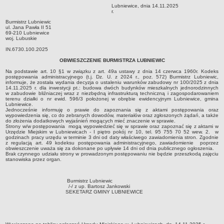
Lubniewice, dnia 14.11.2025
Sołectwa
r.
Burmistrz Lubniewic
Współpraca zagraniczna
ul. Jana Pawła II 51
69-210 Lubniewice
Strategia rozwoju Gminy
woj. Lubuskie
AKTUALNOŚCI I OBWIESZCZENIA
IN.6730.100.2025
Aktualności
OBWIESZCZENIE BURMISTRZA LUBNIEWIC
Obwieszczenia, ogłoszenia i komunikaty
Na podstawie art. 10 §1 w związku z art. 49a ustawy z dnia 14 czerwca 1960r. Kodeks
postępowania administracyjnego (t.j. Dz. U. z 2024 r., poz. 572) Burmistrz Lubniewic,
informuje, że została wydania decyzja o ustaleniu warunków zabudowy nr 100/2025 z dnia
KOMUNIKATY
14.11.2025 r. dla inwestycji pt.: budowa dwóch budynków mieszkalnych jednorodzinnych
Drogi
w zabudowie bliźniaczej wraz z niezbędną infrastrukturą techniczną i zagospodarowaniem
terenu działki o nr ewid. 596/3 położonej w obrębie ewidencyjnym Lubniewice, gmina
Lubniewice.
Energia elektryczna
Jednocześnie informuję o prawie do zapoznania się z aktami postępowania oraz
wypowiedzenia się, co do zebranych dowodów, materiałów oraz zgłoszonych żądań, a także
Meteorologiczne
do złożenia dodatkowych wyjaśnień mogących mieć znaczenie w sprawie.
Strony w/w postępowania mogą wypowiedzieć się w sprawie oraz zapoznać się z aktami w
Rozkłady jazdy autobusów
Urzędzie Miejskim w Lubniewicach - I piętro pokój nr 10, tel. 95 755 70 52 wew. 2. w
godzinach pracy urzędu w terminie 3 dni od daty właściwego zawiadomienia stron. Zgodnie
z regulacją art. 49 kodeksu postępowania administracyjnego, zawiadomienie poprzez
Wodociągi - ocena jakości wody
obwieszczenie uważa się za dokonane po upływie 14 dni od dnia publicznego ogłoszenia.
Brak czynnego udziału strony w prowadzonym postępowaniu nie będzie przeszkodą zajęciu
KONKURSY
stanowiska przez organ.
Ogłoszenia o konkursach
URZĄD MIEJSKI
Burmistrz Lubniewic
/-/ z up. Bartosz Jankowski
Dane adresowe
SEKETARZ GMINY LUBNIEWICE
Burmistrz Lubniewic
Zastępca Burmistrza Lubniewic