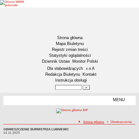
Strona główna
Mapa Biuletynu
Rejestr zmian treści
Statystyki oglądalności
Dziennik Ustaw
Monitor Polski
Menu dodatkowe
Dla słabowidzących
A
powiększ czcionkę
A
standardowy rozmiar czcionki
A
pomniejsz czcionkę
Redakcja Biuletynu
Kontakt
Instrukcja obsługi
Wyszukiwarka artykułów
Szukaj
MENU
Menu
DZIENNIKI URZĘDOWE
NASZA GMINA
Lokalizacja
ścieżka nawigacji
Strona główna
> Obwieszczenia
Zadania publiczne
OBWIESZCZENIE BURMISTRZA LUBNIEWIC
OBWIESZCZENIE BURMISTRZA LUBNIEWIC14.11.2025
14.11.2025
Związki i stowarzyszenia