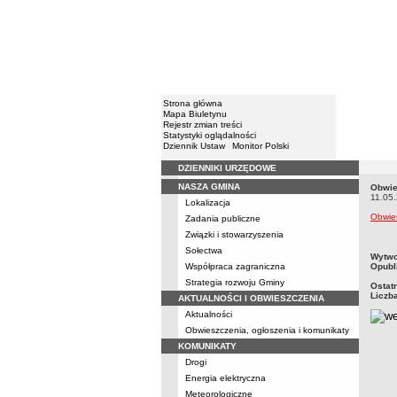
Strona główna
Mapa Biuletynu
Rejestr zmian treści
Statystyki oglądalności
Dziennik Ustaw
Monitor Polski
DZIENNIKI URZĘDOWE
Menu
NASZA GMINA
Obwie
Obwie
11.05
Lokalizacja
Obwie
Zadania publiczne
Związki i stowarzyszenia
Sołectwa
metry
Wytwo
Współpraca zagraniczna
Opubl
Strategia rozwoju Gminy
Ostat
Liczb
AKTUALNOŚCI I OBWIESZCZENIA
Aktualności
Obwieszczenia, ogłoszenia i komunikaty
KOMUNIKATY
Drogi
Energia elektryczna
Meteorologiczne