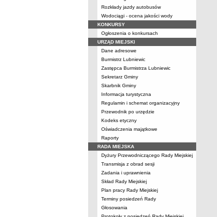
Rozkłady jazdy autobusów
Wodociągi - ocena jakości wody
KONKURSY
Ogłoszenia o konkursach
URZĄD MIEJSKI
Dane adresowe
Burmistrz Lubniewic
Zastępca Burmistrza Lubniewic
Sekretarz Gminy
Skarbnik Gminy
Informacja turystyczna
Regulamin i schemat organizacyjny
Przewodnik po urzędzie
Kodeks etyczny
Oświadczenia majątkowe
Raporty
RADA MIEJSKA
Dyżury Przewodniczącego Rady Miejskiej
Transmisja z obrad sesji
Zadania i uprawnienia
Skład Rady Miejskiej
Plan pracy Rady Miejskiej
Terminy posiedzeń Rady
Głosowania
Protokoły z posiedzeń Rady Miejskiej