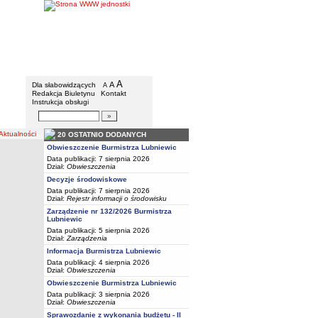
BIP - Urząd Miejski w Lubniewicach
Menu dodatkowe
A
powiększ czcionkę
A
standardowy rozmiar czcionki
Dla słabowidzących
A
pomniejsz czcionkę
Redakcja Biuletynu
Kontakt
Instrukcja obsługi
Wyszukiwarka artykułów
Szukaj
tualności
20 OSTATNIO DODANYCH
Obwieszczenie Burmistrza Lubniewic
Data publikacji: 7 sierpnia 2026
Dział:
Obwieszczenia
Decyzje środowiskowe
Data publikacji: 7 sierpnia 2026
Dział:
Rejestr informacji o środowisku
Zarządzenie nr 132/2026 Burmistrza
Lubniewic
Data publikacji: 5 sierpnia 2026
Dział:
Zarządzenia
Informacja Burmistrza Lubniewic
Data publikacji: 4 sierpnia 2026
Dział:
Obwieszczenia
Obwieszczenie Burmistrza Lubniewic
Data publikacji: 3 sierpnia 2026
Dział:
Obwieszczenia
Sprawozdanie z wykonania budżetu - II