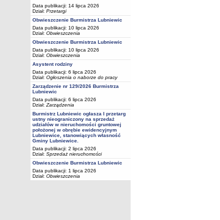
Data publikacji: 14 lipca 2026
Dział:
Przetargi
Obwieszczenie Burmistrza Lubniewic
Data publikacji: 10 lipca 2026
Dział:
Obwieszczenia
Obwieszczenie Burmistrza Lubniewic
Data publikacji: 10 lipca 2026
Dział:
Obwieszczenia
Asystent rodziny
Data publikacji: 6 lipca 2026
Dział:
Ogłoszenia o naborze do pracy
Zarządzenie nr 129/2026 Burmistrza
Lubniewic
Data publikacji: 6 lipca 2026
Dział:
Zarządzenia
Burmistrz Lubniewic ogłasza I przetarg
ustny nieograniczony na sprzedaż
udziałów w nieruchomości gruntowej
położonej w obrębie ewidencyjnym
Lubniewice, stanowiących własność
Gminy Lubniewice.
Data publikacji: 2 lipca 2026
Dział:
Sprzedaż nieruchomości
Obwieszczenie Burmistrza Lubniewic
Data publikacji: 1 lipca 2026
Dział:
Obwieszczenia