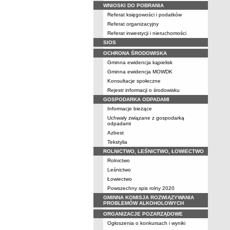
WNIOSKI DO POBRANIA
Referat księgowości i podatków
Referat organizacyjny
Referat inwestycji i nieruchomości
SIOS
OCHRONA ŚRODOWISKA
Gminna ewidencja kąpielisk
Gminna ewidencja MOWDK
Konsultacje społeczne
Rejestr informacji o środowisku
GOSPODARKA ODPADAMI
Informacje bieżące
Uchwały związane z gospodarką
odpadami
Azbest
Tekstylia
ROLNICTWO, LEŚNICTWO, ŁOWIECTWO
Rolnictwo
Leśnictwo
Łowiectwo
Powszechny spis rolny 2020
GMINNA KOMISJA ROZWIĄZYWANIA
PROBLEMÓW ALKOHOLOWYCH
ORGANIZACJE POZARZĄDOWE
Ogłoszenia o konkursach i wyniki