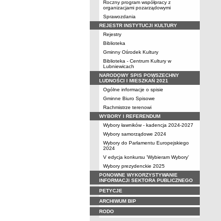
Roczny program współpracy z
organizacjami pozarządowymi
Sprawozdania
REJESTR INSTYTUCJI KULTURY
Rejestry
Biblioteka
Gminny Ośrodek Kultury
Biblioteka - Centrum Kultury w
Lubniewicach
NARODOWY SPIS POWSZECHNY
LUDNOŚCI I MIESZKAŃ 2021
Ogólne informacje o spisie
Gminne Biuro Spisowe
Rachmistrze terenowi
WYBORY I REFERENDUM
Wybory ławników - kadencja 2024-2027
Wybory samorządowe 2024
Wybory do Parlamentu Europejskiego
2024
V edycja konkursu 'Wybieram Wybory'
Wybory prezydenckie 2025
PONOWNE WYKORZYSTYWANIE
INFORMACJI SEKTORA PUBLICZNEGO
PETYCJE
ARCHIWUM BIP
RODO