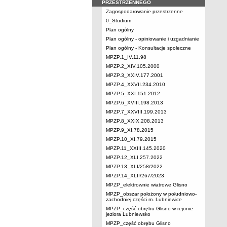
PRZESTRZENNEGO
Zagospodarowanie przestrzenne
0_Studium
Plan ogólny
Plan ogólny - opiniowanie i uzgadnianie
Plan ogólny - Konsultacje społeczne
MPZP.1_IV.11.98
MPZP.2_XIV.105.2000
MPZP.3_XXIV.177.2001
MPZP.4_XXVII.234.2010
MPZP.5_XXI.151.2012
MPZP.6_XVIII.198.2013
MPZP.7_XXVIII.199.2013
MPZP.8_XXIX.208.2013
MPZP.9_XI.78.2015
MPZP.10_XI.79.2015
MPZP.11_XXIII.145.2020
MPZP.12_XLI.257.2022
MPZP.13_XLI/258/2022
MPZP.14_XLII/267/2023
MPZP_elektrownie wiatrowe Glisno
MPZP_obszar położony w południowo-
zachodniej części m. Lubniewice
MPZP_część obrębu Glisno w rejonie
jeziora Lubniewsko
MPZP_część obrębu Glisno