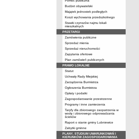
Pomoc publiczna
Budżet obywatelski
Majątek jednostek podległych
Koszt wychowania przedszkolnego
Stawki czynszów najmu lokali
mieszkalnych
PRZETARGI
Zamówienia publiczne
Sprzedaż mienia
Sprzedaż nieruchomości
Zapytania ofertowe
Plan zamówień publicznych
PRAWO LOKALNE
Statut
Uchwały Rady Miejskiej
Zarządzenia Burmistrza
Ogłoszenia Burmistrza
Opłaty i podatki
Zagospodarowanie przestrzenne
Programy i inne zamierzenia
Taryfy dla zbiorowego zaopatrzenia w
wodę i zbiorowego odprowadzania
ścieków
Raport o stanie gminy Lubniewice
Zabytki gminne
PLANY, STUDIUM UWARUNKOWAŃ I
KIERUNKÓW ZAGOSPODAROWANIA