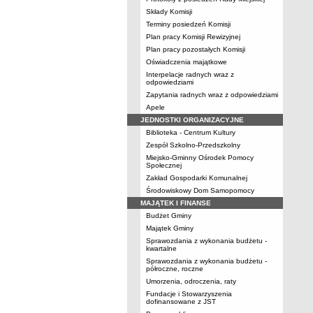
Składy Komisji
Terminy posiedzeń Komisji
Plan pracy Komisji Rewizyjnej
Plan pracy pozostałych Komisji
Oświadczenia majątkowe
Interpelacje radnych wraz z
odpowiedziami
Zapytania radnych wraz z odpowiedziami
Apele
JEDNOSTKI ORGANIZACYJNE
Biblioteka - Centrum Kultury
Zespół Szkolno-Przedszkolny
Miejsko-Gminny Ośrodek Pomocy
Społecznej
Zakład Gospodarki Komunalnej
Środowiskowy Dom Samopomocy
MAJĄTEK I FINANSE
Budżet Gminy
Majątek Gminy
Sprawozdania z wykonania budżetu -
kwartalne
Sprawozdania z wykonania budżetu -
półroczne, roczne
Umorzenia, odroczenia, raty
Fundacje i Stowarzyszenia
dofinansowane z JST