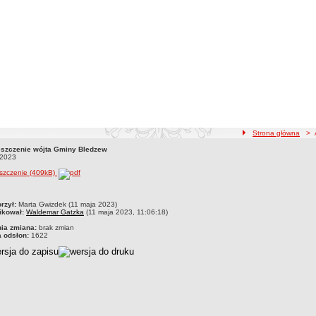
ścieżka nawigacji
Strona główna
> Ak
szczenie wójta Gminy Bledzew
szczenie wójta Gminy Bledzew11.05.2023
.2023
szczenie (409kB)
czka
rzył:
Marta Gwizdek (11 maja 2023)
ikował:
Waldemar Gatzka
(11 maja 2023, 11:06:18)
nia zmiana:
brak zmian
a odsłon:
1622