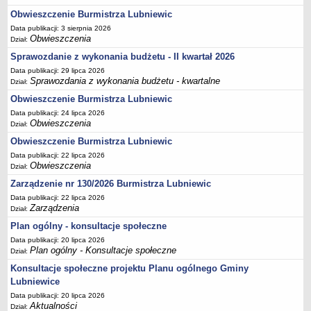
Sekretarz Gminy
Obwieszczenie Burmistrza Lubniewic
Skarbnik Gminy
Data publikacji: 3 sierpnia 2026
Obwieszczenia
Dział:
Informacja turystyczna
Sprawozdanie z wykonania budżetu - II kwartał 2026
Regulamin i schemat organizacyjny
Data publikacji: 29 lipca 2026
Przewodnik po urzędzie
Sprawozdania z wykonania budżetu - kwartalne
Dział:
Kodeks etyczny
Obwieszczenie Burmistrza Lubniewic
Data publikacji: 24 lipca 2026
Oświadczenia majątkowe
Obwieszczenia
Dział:
Raporty
Obwieszczenie Burmistrza Lubniewic
RADA MIEJSKA
Data publikacji: 22 lipca 2026
Dyżury Przewodniczącego Rady Miejskiej
Obwieszczenia
Dział:
Transmisja z obrad sesji
Zarządzenie nr 130/2026 Burmistrza Lubniewic
Data publikacji: 22 lipca 2026
Zadania i uprawnienia
Zarządzenia
Dział:
Skład Rady Miejskiej
Plan ogólny - konsultacje społeczne
Plan pracy Rady Miejskiej
Data publikacji: 20 lipca 2026
Plan ogólny - Konsultacje społeczne
Dział:
Terminy posiedzeń Rady
Konsultacje społeczne projektu Planu ogólnego Gminy
Głosowania
Lubniewice
Protokoły z posiedzeń Rady Miejskiej
Data publikacji: 20 lipca 2026
Aktualności
Składy Komisji
Dział: