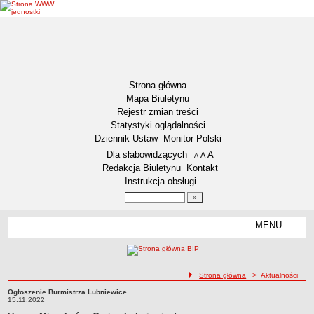
Strona główna
Mapa Biuletynu
Rejestr zmian treści
Statystyki oglądalności
Dziennik Ustaw
Monitor Polski
Menu dodatkowe
Dla słabowidzących
A
powiększ czcionkę
A
standardowy rozmiar czcionki
A
pomniejsz czcionkę
Redakcja Biuletynu
Kontakt
Instrukcja obsługi
Wyszukiwarka artykułów
Szukaj
MENU
Menu
DZIENNIKI URZĘDOWE
NASZA GMINA
Lokalizacja
ścieżka nawigacji
Strona główna
> Aktualności
Zadania publiczne
Ogłoszenie Burmistrza Lubniewice
Ogłoszenie Burmistrza Lubniewice15.11.2022
15.11.2022
Związki i stowarzyszenia