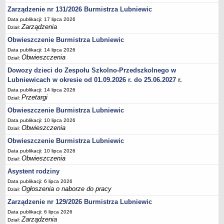
Zarządzenie nr 131/2026 Burmistrza Lubniewic
Terminy posiedzeń Komisji
Data publikacji: 17 lipca 2026
Plan pracy Komisji Rewizyjnej
Zarządzenia
Dział:
Plan pracy pozostałych Komisji
Obwieszczenie Burmistrza Lubniewic
Oświadczenia majątkowe
Data publikacji: 14 lipca 2026
Obwieszczenia
Dział:
Interpelacje radnych wraz z odpowiedziami
Dowozy dzieci do Zespołu Szkolno-Przedszkolnego w
Zapytania radnych wraz z odpowiedziami
Lubniewicach w okresie od 01.09.2026 r. do 25.06.2027 r.
Apele
Data publikacji: 14 lipca 2026
Przetargi
Dział:
JEDNOSTKI ORGANIZACYJNE
Obwieszczenie Burmistrza Lubniewic
Biblioteka - Centrum Kultury
Data publikacji: 10 lipca 2026
Zespół Szkolno-Przedszkolny
Obwieszczenia
Dział:
Miejsko-Gminny Ośrodek Pomocy Społecznej
Obwieszczenie Burmistrza Lubniewic
Zakład Gospodarki Komunalnej
Data publikacji: 10 lipca 2026
Obwieszczenia
Dział:
Środowiskowy Dom Samopomocy
Asystent rodziny
MAJĄTEK I FINANSE
Data publikacji: 6 lipca 2026
Budżet Gminy
Ogłoszenia o naborze do pracy
Dział:
Majątek Gminy
Zarządzenie nr 129/2026 Burmistrza Lubniewic
Sprawozdania z wykonania budżetu - kwartalne
Data publikacji: 6 lipca 2026
Zarządzenia
Dział:
Sprawozdania z wykonania budżetu - półroczne, roczne