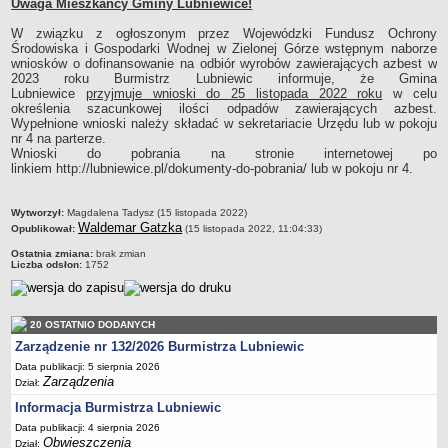
Uwaga Mieszkańcy Gminy Lubniewice!
Sołectwa
W związku z ogłoszonym przez Wojewódzki Fundusz Ochrony
Współpraca zagraniczna
Środowiska i Gospodarki Wodnej
w Zielonej Górze wstępnym naborze
wniosków o dofinansowanie na odbiór wyrobów zawierających azbest w
Strategia rozwoju Gminy
2023 roku Burmistrz Lubniewic informuje, że Gmina
Lubniewice
przyjmuje wnioski do 25 listopada 2022 roku
w celu
AKTUALNOŚCI I OBWIESZCZENIA
określenia szacunkowej ilości odpadów zawierających azbest.
Aktualności
Wypełnione wnioski należy składać w sekretariacie Urzędu lub w pokoju
nr 4 na parterze.
Obwieszczenia, ogłoszenia i komunikaty
Wnioski
do pobrania na stronie internetowej po
KOMUNIKATY
linkiem http://lubniewice.pl/dokumenty-do-pobrania/ lub w pokoju nr 4.
Drogi
Energia elektryczna
metryczka
Wytworzył:
Magdalena Tadysz (15 listopada 2022)
Waldemar Gatzka
Opublikował:
(15 listopada 2022, 11:04:33)
Meteorologiczne
Ostatnia zmiana:
brak zmian
Rozkłady jazdy autobusów
Liczba odsłon:
1752
Wodociągi - ocena jakości wody
KONKURSY
20 OSTATNIO DODANYCH
Ogłoszenia o konkursach
Zarządzenie nr 132/2026 Burmistrza Lubniewic
URZĄD MIEJSKI
Data publikacji: 5 sierpnia 2026
Dane adresowe
Zarządzenia
Dział:
Burmistrz Lubniewic
Informacja Burmistrza Lubniewic
Data publikacji: 4 sierpnia 2026
Zastępca Burmistrza Lubniewic
Obwieszczenia
Dział: