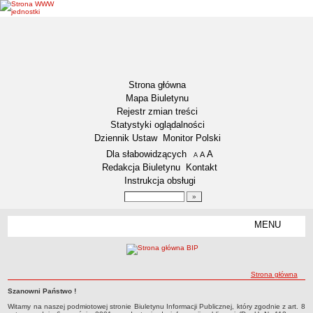
Strona główna
Mapa Biuletynu
Rejestr zmian treści
Statystyki oglądalności
Dziennik Ustaw
Monitor Polski
Menu dodatkowe
Dla słabowidzących
A
powiększ czcionkę
A
standardowy rozmiar czcionki
A
pomniejsz czcionkę
Redakcja Biuletynu
Kontakt
Instrukcja obsługi
Wyszukiwarka artykułów
Szukaj
MENU
Menu
DZIENNIKI URZĘDOWE
NASZA GMINA
Lokalizacja
ścieżka nawigacji
Strona główna
Zadania publiczne
Szanowni Państwo !
Strona główna
Strona główna
Witamy na naszej podmiotowej stronie Biuletynu Informacji Publicznej, który zgodnie z art. 8
Związki i stowarzyszenia