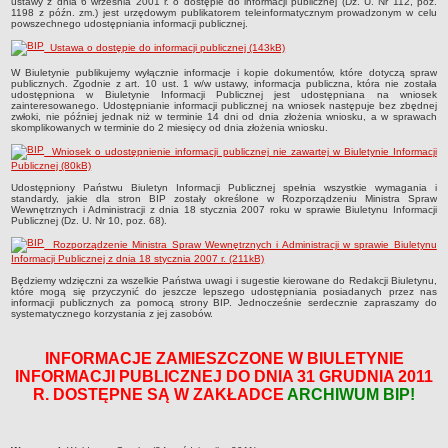
ustawy z dnia 6 września 2001 r. o dostępie do informacji publicznej (Dz. U. Nr 112, poz.
1198 z późn. zm.) jest urzędowym publikatorem teleinformatycznym prowadzonym w celu
Sołectwa
powszechnego udostępniania informacji publicznej.
Współpraca zagraniczna
Ustawa o dostępie do informacji publicznej (143kB)
Strategia rozwoju Gminy
W Biuletynie publikujemy wyłącznie informacje i kopie dokumentów, które dotyczą spraw
publicznych. Zgodnie z art. 10 ust. 1 w/w ustawy, informacja publiczna, która nie została
udostępniona w Biuletynie Informacji Publicznej jest udostępniana na wniosek
AKTUALNOŚCI I OBWIESZCZENIA
zainteresowanego. Udostępnianie informacji publicznej na wniosek następuje bez zbędnej
Aktualności
zwłoki, nie później jednak niż w terminie 14 dni od dnia złożenia wniosku, a w sprawach
skomplikowanych w terminie do 2 miesięcy od dnia złożenia wniosku.
Obwieszczenia, ogłoszenia i komunikaty
Wniosek o udostępnienie informacji publicznej nie zawartej w Biuletynie Informacji
KOMUNIKATY
Publicznej (80kB)
Drogi
Udostępniony Państwu Biuletyn Informacji Publicznej spełnia wszystkie wymagania i
standardy, jakie dla stron BIP zostały określone w Rozporządzeniu Ministra Spraw
Wewnętrznych i Administracji z dnia 18 stycznia 2007 roku w sprawie Biuletynu Informacji
Energia elektryczna
Publicznej (Dz. U. Nr 10, poz. 68).
Meteorologiczne
Rozporządzenie Ministra Spraw Wewnętrznych i Administracji w sprawie Biuletynu
Informacji Publicznej z dnia 18 stycznia 2007 r. (211kB)
Rozkłady jazdy autobusów
Będziemy wdzięczni za wszelkie Państwa uwagi i sugestie kierowane do Redakcji Biuletynu,
Wodociągi - ocena jakości wody
które mogą się przyczynić do jeszcze lepszego udostępniania posiadanych przez nas
informacji publicznych za pomocą strony BIP. Jednocześnie serdecznie zapraszamy do
KONKURSY
systematycznego korzystania z jej zasobów.
Ogłoszenia o konkursach
INFORMACJE ZAMIESZCZONE W BIULETYNIE
URZĄD MIEJSKI
INFORMACJI PUBLICZNEJ DO DNIA 31 GRUDNIA 2011
Dane adresowe
R. DOSTĘPNE SĄ W ZAKŁADCE
ARCHIWUM BIP!
Burmistrz Lubniewic
Zastępca Burmistrza Lubniewic