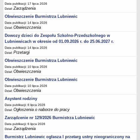
Data publikacji: 17 lipca 2026
Umorzenia, odroczenia, raty
Zarządzenia
Dział:
Fundacje i Stowarzyszenia dofinansowane z JST
Obwieszczenie Burmistrza Lubniewic
Data publikacji: 14 lipca 2026
Pomoc publiczna
Obwieszczenia
Dział:
Budżet obywatelski
Dowozy dzieci do Zespołu Szkolno-Przedszkolnego w
Majątek jednostek podległych
Lubniewicach w okresie od 01.09.2026 r. do 25.06.2027 r.
Data publikacji: 14 lipca 2026
Koszt wychowania przedszkolnego
Przetargi
Dział:
Stawki czynszów najmu lokali mieszkalnych
Obwieszczenie Burmistrza Lubniewic
PRZETARGI
Data publikacji: 10 lipca 2026
Zamówienia publiczne
Obwieszczenia
Dział:
Sprzedaż mienia
Obwieszczenie Burmistrza Lubniewic
Data publikacji: 10 lipca 2026
Sprzedaż nieruchomości
Obwieszczenia
Dział:
Zapytania ofertowe
Asystent rodziny
Plan zamówień publicznych
Data publikacji: 6 lipca 2026
Ogłoszenia o naborze do pracy
PRAWO LOKALNE
Dział:
Statut
Zarządzenie nr 129/2026 Burmistrza Lubniewic
Data publikacji: 6 lipca 2026
Uchwały Rady Miejskiej
Zarządzenia
Dział:
Zarządzenia Burmistrza
Burmistrz Lubniewic ogłasza I przetarg ustny nieograniczony na