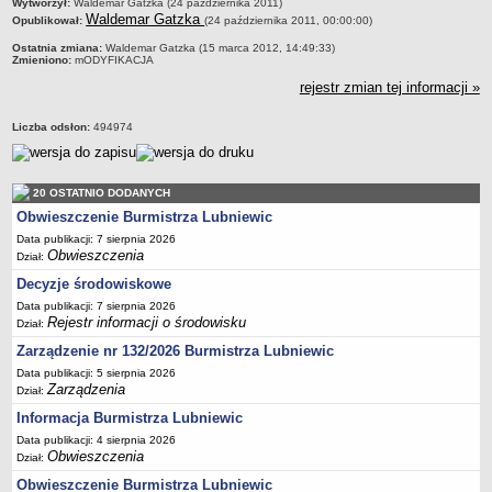
metryczka
Wytworzył:
Waldemar Gatzka (24 października 2011)
Sekretarz Gminy
Waldemar Gatzka
Opublikował:
(24 października 2011, 00:00:00)
Skarbnik Gminy
Ostatnia zmiana:
Waldemar Gatzka (15 marca 2012, 14:49:33)
Zmieniono:
mODYFIKACJA
Informacja turystyczna
rejestr zmian tej informacji »
Regulamin i schemat organizacyjny
Przewodnik po urzędzie
Liczba odsłon:
494974
Kodeks etyczny
Oświadczenia majątkowe
20 OSTATNIO DODANYCH
Raporty
Obwieszczenie Burmistrza Lubniewic
RADA MIEJSKA
Data publikacji: 7 sierpnia 2026
Obwieszczenia
Dyżury Przewodniczącego Rady Miejskiej
Dział:
Decyzje środowiskowe
Transmisja z obrad sesji
Data publikacji: 7 sierpnia 2026
Zadania i uprawnienia
Rejestr informacji o środowisku
Dział:
Skład Rady Miejskiej
Zarządzenie nr 132/2026 Burmistrza Lubniewic
Plan pracy Rady Miejskiej
Data publikacji: 5 sierpnia 2026
Zarządzenia
Dział:
Terminy posiedzeń Rady
Informacja Burmistrza Lubniewic
Głosowania
Data publikacji: 4 sierpnia 2026
Obwieszczenia
Protokoły z posiedzeń Rady Miejskiej
Dział:
Obwieszczenie Burmistrza Lubniewic
Składy Komisji