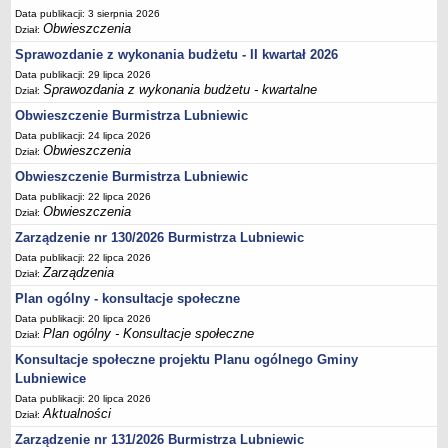
Data publikacji: 3 sierpnia 2026
Terminy posiedzeń Komisji
Obwieszczenia
Dział:
Plan pracy Komisji Rewizyjnej
Sprawozdanie z wykonania budżetu - II kwartał 2026
Plan pracy pozostałych Komisji
Data publikacji: 29 lipca 2026
Sprawozdania z wykonania budżetu - kwartalne
Dział:
Oświadczenia majątkowe
Obwieszczenie Burmistrza Lubniewic
Interpelacje radnych wraz z odpowiedziami
Data publikacji: 24 lipca 2026
Zapytania radnych wraz z odpowiedziami
Obwieszczenia
Dział:
Obwieszczenie Burmistrza Lubniewic
Apele
Data publikacji: 22 lipca 2026
JEDNOSTKI ORGANIZACYJNE
Obwieszczenia
Dział:
Biblioteka - Centrum Kultury
Zarządzenie nr 130/2026 Burmistrza Lubniewic
Zespół Szkolno-Przedszkolny
Data publikacji: 22 lipca 2026
Miejsko-Gminny Ośrodek Pomocy Społecznej
Zarządzenia
Dział:
Plan ogólny - konsultacje społeczne
Zakład Gospodarki Komunalnej
Data publikacji: 20 lipca 2026
Środowiskowy Dom Samopomocy
Plan ogólny - Konsultacje społeczne
Dział:
MAJĄTEK I FINANSE
Konsultacje społeczne projektu Planu ogólnego Gminy
Budżet Gminy
Lubniewice
Majątek Gminy
Data publikacji: 20 lipca 2026
Aktualności
Dział:
Sprawozdania z wykonania budżetu - kwartalne
Zarządzenie nr 131/2026 Burmistrza Lubniewic
Sprawozdania z wykonania budżetu - półroczne, roczne