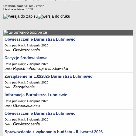
Sekretarz Gminy
Ostatnia zmiana:
brak zmian
Liczba odsłon:
4658
Skarbnik Gminy
Informacja turystyczna
Regulamin i schemat organizacyjny
20 OSTATNIO DODANYCH
Przewodnik po urzędzie
Obwieszczenie Burmistrza Lubniewic
Kodeks etyczny
Data publikacji: 7 sierpnia 2026
Oświadczenia majątkowe
Obwieszczenia
Dział:
Raporty
Decyzje środowiskowe
Data publikacji: 7 sierpnia 2026
RADA MIEJSKA
Rejestr informacji o środowisku
Dział:
Dyżury Przewodniczącego Rady Miejskiej
Zarządzenie nr 132/2026 Burmistrza Lubniewic
Transmisja z obrad sesji
Data publikacji: 5 sierpnia 2026
Zadania i uprawnienia
Zarządzenia
Dział:
Skład Rady Miejskiej
Informacja Burmistrza Lubniewic
Data publikacji: 4 sierpnia 2026
Plan pracy Rady Miejskiej
Obwieszczenia
Dział:
Terminy posiedzeń Rady
Obwieszczenie Burmistrza Lubniewic
Głosowania
Data publikacji: 3 sierpnia 2026
Obwieszczenia
Dział:
Protokoły z posiedzeń Rady Miejskiej
Sprawozdanie z wykonania budżetu - II kwartał 2026
Składy Komisji