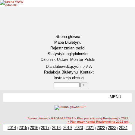
Strona główna
Mapa Biuletynu
Rejestr zmian treści
Statystyki oglądalności
Dziennik Ustaw
Monitor Polski
Menu dodatkowe
Dla słabowidzących
A
powiększ czcionkę
A
standardowy rozmiar czcionki
A
pomniejsz czcionkę
Redakcja Biuletynu
Kontakt
Instrukcja obsługi
Wyszukiwarka artykułów
Szukaj
MENU
Menu
DZIENNIKI URZĘDOWE
NASZA GMINA
Lokalizacja
ścieżka nawigacji
Strona główna
> RADA MIEJSKA
> Plan pracy Komisji Rewizyjnej
> 2022
> Plan pracy Komisji Rewizyjnej na 2022 rok
Zadania publiczne
2014
2015
2016
2017
2018
2019
2020
2021
2022
2023
2024
|
|
|
|
|
|
|
|
|
|
Związki i stowarzyszenia