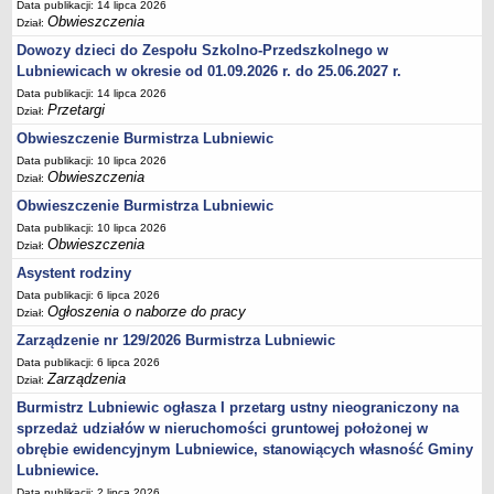
Data publikacji: 14 lipca 2026
Obwieszczenia
Dział:
Umorzenia, odroczenia, raty
Dowozy dzieci do Zespołu Szkolno-Przedszkolnego w
Fundacje i Stowarzyszenia dofinansowane z JST
Lubniewicach w okresie od 01.09.2026 r. do 25.06.2027 r.
Pomoc publiczna
Data publikacji: 14 lipca 2026
Przetargi
Budżet obywatelski
Dział:
Obwieszczenie Burmistrza Lubniewic
Majątek jednostek podległych
Data publikacji: 10 lipca 2026
Koszt wychowania przedszkolnego
Obwieszczenia
Dział:
Stawki czynszów najmu lokali mieszkalnych
Obwieszczenie Burmistrza Lubniewic
PRZETARGI
Data publikacji: 10 lipca 2026
Obwieszczenia
Zamówienia publiczne
Dział:
Asystent rodziny
Sprzedaż mienia
Data publikacji: 6 lipca 2026
Sprzedaż nieruchomości
Ogłoszenia o naborze do pracy
Dział:
Zapytania ofertowe
Zarządzenie nr 129/2026 Burmistrza Lubniewic
Plan zamówień publicznych
Data publikacji: 6 lipca 2026
Zarządzenia
Dział:
PRAWO LOKALNE
Burmistrz Lubniewic ogłasza I przetarg ustny nieograniczony na
Statut
sprzedaż udziałów w nieruchomości gruntowej położonej w
Uchwały Rady Miejskiej
obrębie ewidencyjnym Lubniewice, stanowiących własność Gminy
Zarządzenia Burmistrza
Lubniewice.
Data publikacji: 2 lipca 2026