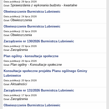
Data publikacji: 29 lipca 2026
Terminy posiedzeń Komisji
Sprawozdania z wykonania budżetu - kwartalne
Dział:
Plan pracy Komisji Rewizyjnej
Obwieszczenie Burmistrza Lubniewic
Data publikacji: 24 lipca 2026
Plan pracy pozostałych Komisji
Obwieszczenia
Dział:
Oświadczenia majątkowe
Obwieszczenie Burmistrza Lubniewic
Interpelacje radnych wraz z odpowiedziami
Data publikacji: 22 lipca 2026
Obwieszczenia
Dział:
Zapytania radnych wraz z odpowiedziami
Zarządzenie nr 130/2026 Burmistrza Lubniewic
Apele
Data publikacji: 22 lipca 2026
JEDNOSTKI ORGANIZACYJNE
Zarządzenia
Dział:
Biblioteka - Centrum Kultury
Plan ogólny - konsultacje społeczne
Zespół Szkolno-Przedszkolny
Data publikacji: 20 lipca 2026
Plan ogólny - Konsultacje społeczne
Dział:
Miejsko-Gminny Ośrodek Pomocy Społecznej
Konsultacje społeczne projektu Planu ogólnego Gminy
Zakład Gospodarki Komunalnej
Lubniewice
Środowiskowy Dom Samopomocy
Data publikacji: 20 lipca 2026
Aktualności
MAJĄTEK I FINANSE
Dział:
Budżet Gminy
Zarządzenie nr 131/2026 Burmistrza Lubniewic
Data publikacji: 17 lipca 2026
Majątek Gminy
Zarządzenia
Dział:
Sprawozdania z wykonania budżetu - kwartalne
Obwieszczenie Burmistrza Lubniewic
Sprawozdania z wykonania budżetu - półroczne, roczne