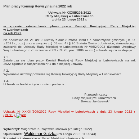
Sołectwa
Plan pracy Komisji Rewizyjnej na 2022 rok
Uchwała Nr XXXIII/209/2022
Współpraca zagraniczna
Rady Miejskiej w Lubniewicach
z dnia 23 lutego 2022 r.
Strategia rozwoju Gminy
w sprawie zatwierdzenia planu pracy Komisji Rewizyjnej Rady Miejskiej
AKTUALNOŚCI I OBWIESZCZENIA
w Lubniewicach
na rok 2022
Aktualności
Na podstawie art. 21 ust. 3 ustawy z dnia 8 marca 1990 r. o samorządzie gminnym (Dz. U.
z 2021 r., poz.) oraz w związku z § 68 ust. 4 i § 96 Statutu Gminy Lubniewice, stanowiącego
Obwieszczenia, ogłoszenia i komunikaty
załącznik do Uchwały Rady Miejskiej w Lubniewicach Nr VI/52/2003 (Dziennik Urzędowy
Woj. Lubuskiego z 23 września 2003 r. Nr 73, poz. 1096 ze zm.) uchwala się co następuje:
KOMUNIKATY
§ 1.
Drogi
Zatwierdza się plan pracy Komisji Rewizyjnej Rady Miejskiej w Lubniewicach na rok
2022 zgodnie z załącznikiem nr 1 do niniejszej uchwały.
Energia elektryczna
§ 2.
Meteorologiczne
Wykonanie uchwały powierza się Komisji Rewizyjnej Rady Miejskiej w Lubniewicach.
§ 3.
Rozkłady jazdy autobusów
Uchwała wchodzi w życie z dniem podjęcia.
Wodociągi - ocena jakości wody
Przewodniczący
KONKURSY
Rady Miejskiej w Lubniewicach
Tomasz Janiszewski
Ogłoszenia o konkursach
URZĄD MIEJSKI
Uchwała Nr XXXIII/209/2022 Rady Miejskiej w Lubniewicach z dnia 23 lutego 2022 r.
(197kB)
Dane adresowe
Burmistrz Lubniewic
metryczka
Wytworzył:
Małgorzata Kuzajewska-Moskwa (25 lutego 2022)
Zastępca Burmistrza Lubniewic
Waldemar Gatzka
Opublikował:
(25 lutego 2022, 11:00:43)
Podmiot udostępniający:
Urząd Miejski w Lubniewicach