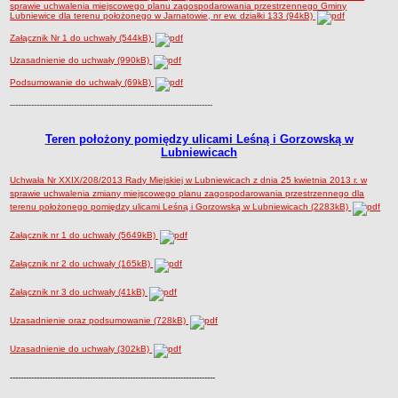
Sekretarz Gminy
sprawie uchwalenia miejscowego planu zagospodarowania przestrzennego Gminy
Lubniewice dla terenu położonego w Jarnatowie, nr ew. działki 133 (94kB)
Skarbnik Gminy
Załącznik Nr 1 do uchwały (544kB)
Informacja turystyczna
Uzasadnienie do uchwały (990kB)
Regulamin i schemat organizacyjny
Podsumowanie do uchwały (69kB)
Przewodnik po urzędzie
----------------------------------------------------------------------------
Kodeks etyczny
Teren położony pomiędzy ulicami Leśną i Gorzowską w
Oświadczenia majątkowe
Lubniewicach
Raporty
Uchwała Nr XXIX/208/2013 Rady Miejskiej w Lubniewicach z dnia 25 kwietnia 2013 r. w
RADA MIEJSKA
sprawie uchwalenia zmiany miejscowego planu zagospodarowania przestrzennego dla
Dyżury Przewodniczącego Rady Miejskiej
terenu położonego pomiędzy ulicami Leśną i Gorzowską w Lubniewicach (2283kB)
Transmisja z obrad sesji
Załącznik nr 1 do uchwały (5649kB)
Zadania i uprawnienia
Załącznik nr 2 do uchwały (165kB)
Skład Rady Miejskiej
Załącznik nr 3 do uchwały (41kB)
Plan pracy Rady Miejskiej
Uzasadnienie oraz podsumowanie (728kB)
Terminy posiedzeń Rady
Głosowania
Uzasadnienie do uchwały (302kB)
Protokoły z posiedzeń Rady Miejskiej
-----------------------------------------------------------------------------
Składy Komisji