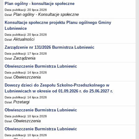
Plan ogólny - konsultacje społeczne
MPZP.5_XXI.151.2012
Data publikacji: 20 lipca 2026
MPZP.6_XVIII.198.2013
Plan ogólny - Konsultacje społeczne
Dział:
MPZP.7_XXVIII.199.2013
Konsultacje społeczne projektu Planu ogólnego Gminy
Lubniewice
MPZP.8_XXIX.208.2013
Data publikacji: 20 lipca 2026
MPZP.9_XI.78.2015
Aktualności
Dział:
MPZP.10_XI.79.2015
Zarządzenie nr 131/2026 Burmistrza Lubniewic
MPZP.11_XXIII.145.2020
Data publikacji: 17 lipca 2026
Zarządzenia
Dział:
MPZP.12_XLI.257.2022
Obwieszczenie Burmistrza Lubniewic
MPZP.13_XLI/258/2022
Data publikacji: 14 lipca 2026
Obwieszczenia
Dział:
MPZP.14_XLII/267/2023
Dowozy dzieci do Zespołu Szkolno-Przedszkolnego w
MPZP_elektrownie wiatrowe Glisno
Lubniewicach w okresie od 01.09.2026 r. do 25.06.2027 r.
MPZP_obszar położony w południowo-zachodniej części m.
Data publikacji: 14 lipca 2026
Lubniewice
Przetargi
Dział:
MPZP_część obrębu Glisno w rejonie jeziora Lubniewsko
Obwieszczenie Burmistrza Lubniewic
MPZP_część obrębu Glisno
Data publikacji: 10 lipca 2026
Obwieszczenia
Dział:
WNIOSKI DO POBRANIA
Obwieszczenie Burmistrza Lubniewic
Referat księgowości i podatków
Data publikacji: 10 lipca 2026
Referat organizacyjny