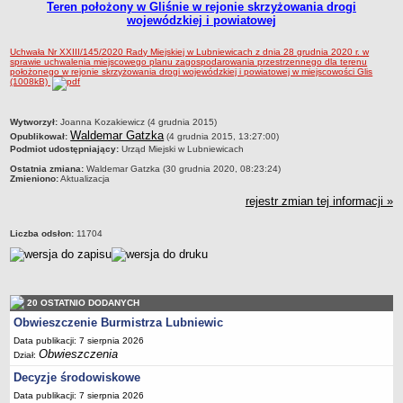
Teren położony w Gliśnie w rejonie skrzyżowania drogi
wojewódzkiej i powiatowej
Umorzenia, odroczenia, raty
Fundacje i Stowarzyszenia dofinansowane z JST
Uchwała Nr XXIII/145/2020 Rady Miejskiej w Lubniewicach z dnia 28 grudnia 2020 r. w
sprawie uchwalenia miejscowego planu zagospodarowania przestrzennego dla terenu
Pomoc publiczna
położonego w rejonie skrzyżowania drogi wojewódzkiej i powiatowej w miejscowości Glis
(1008kB)
Budżet obywatelski
Majątek jednostek podległych
metryczka
Wytworzył:
Joanna Kozakiewicz (4 grudnia 2015)
Waldemar Gatzka
Opublikował:
(4 grudnia 2015, 13:27:00)
Koszt wychowania przedszkolnego
Podmiot udostępniający:
Urząd Miejski w Lubniewicach
Stawki czynszów najmu lokali mieszkalnych
Ostatnia zmiana:
Waldemar Gatzka (30 grudnia 2020, 08:23:24)
Zmieniono:
Aktualizacja
PRZETARGI
rejestr zmian tej informacji »
Zamówienia publiczne
Sprzedaż mienia
Liczba odsłon:
11704
Sprzedaż nieruchomości
Zapytania ofertowe
Plan zamówień publicznych
20 OSTATNIO DODANYCH
PRAWO LOKALNE
Obwieszczenie Burmistrza Lubniewic
Statut
Data publikacji: 7 sierpnia 2026
Obwieszczenia
Dział:
Uchwały Rady Miejskiej
Decyzje środowiskowe
Zarządzenia Burmistrza
Data publikacji: 7 sierpnia 2026