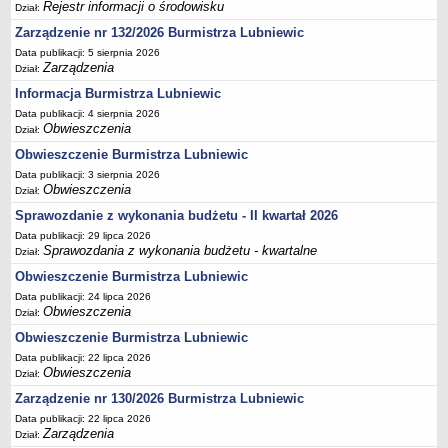
Ogłoszenia Burmistrza
Rejestr informacji o środowisku
Dział:
Opłaty i podatki
Zarządzenie nr 132/2026 Burmistrza Lubniewic
Zagospodarowanie przestrzenne
Data publikacji: 5 sierpnia 2026
Zarządzenia
Dział:
Programy i inne zamierzenia
Informacja Burmistrza Lubniewic
Taryfy dla zbiorowego zaopatrzenia w wodę i zbiorowego
Data publikacji: 4 sierpnia 2026
odprowadzania ścieków
Obwieszczenia
Dział:
Raport o stanie gminy Lubniewice
Obwieszczenie Burmistrza Lubniewic
Data publikacji: 3 sierpnia 2026
Zabytki gminne
Obwieszczenia
Dział:
PLANY, STUDIUM UWARUNKOWAŃ I KIERUNKÓW ZAGOSPODAROWANIA
PRZESTRZENNEGO
Sprawozdanie z wykonania budżetu - II kwartał 2026
Zagospodarowanie przestrzenne
Data publikacji: 29 lipca 2026
Sprawozdania z wykonania budżetu - kwartalne
Dział:
0_Studium
Obwieszczenie Burmistrza Lubniewic
Plan ogólny
Data publikacji: 24 lipca 2026
Plan ogólny - opiniowanie i uzgadnianie
Obwieszczenia
Dział:
Plan ogólny - Konsultacje społeczne
Obwieszczenie Burmistrza Lubniewic
Data publikacji: 22 lipca 2026
MPZP.1_IV.11.98
Obwieszczenia
Dział:
MPZP.2_XIV.105.2000
Zarządzenie nr 130/2026 Burmistrza Lubniewic
MPZP.3_XXIV.177.2001
Data publikacji: 22 lipca 2026
Zarządzenia
Dział:
MPZP.4_XXVII.234.2010