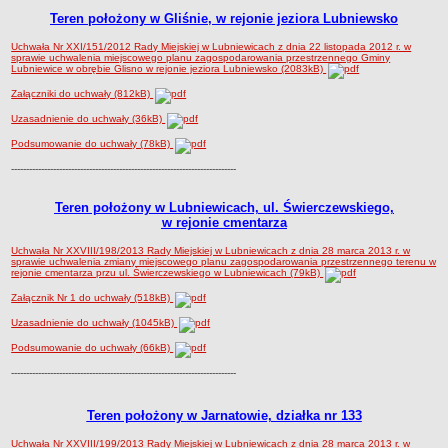
Teren położony
w Gliśnie, w rejonie jeziora Lubniewsko
Sołectwa
Współpraca zagraniczna
Uchwała Nr XXI/151/2012 Rady Miejskiej w Lubniewicach z dnia 22 listopada 2012 r. w
sprawie uchwalenia miejscowego planu zagospodarowania przestrzennego Gminy
Lubniewice w obrębie Glisno w rejonie jeziora Lubniewsko (2083kB)
Strategia rozwoju Gminy
Załączniki do uchwały (812kB)
AKTUALNOŚCI I OBWIESZCZENIA
Aktualności
Uzasadnienie do uchwały (36kB)
Obwieszczenia, ogłoszenia i komunikaty
Podsumowanie do uchwały (78kB)
KOMUNIKATY
---------------------------------------------------------------------------
Drogi
Teren położony
w Lubniewicach, ul. Świerczewskiego,
Energia elektryczna
w rejonie cmentarza
Meteorologiczne
Uchwała Nr XXVIII/198/2013 Rady Miejskiej w Lubniewicach z dnia 28 marca 2013 r. w
sprawie uchwalenia zmiany miejscowego planu zagospodarowania przestrzennego terenu w
Rozkłady jazdy autobusów
rejonie cmentarza przu ul. Świerczewskiego w Lubniewicach (79kB)
Wodociągi - ocena jakości wody
Załącznik Nr 1 do uchwały (518kB)
KONKURSY
Uzasadnienie do uchwały (1045kB)
Ogłoszenia o konkursach
Podsumowanie do uchwały (66kB)
URZĄD MIEJSKI
---------------------------------------------------------------------------
Dane adresowe
Burmistrz Lubniewic
Teren położony
w Jarnatowie, działka nr 133
Zastępca Burmistrza Lubniewic
Uchwała Nr XXVIII/199/2013 Rady Miejskiej w Lubniewicach z dnia 28 marca 2013 r. w