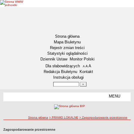
Strona główna
Mapa Biuletynu
Rejestr zmian treści
Statystyki oglądalności
Dziennik Ustaw
Monitor Polski
Menu dodatkowe
Dla słabowidzących
A
powiększ czcionkę
A
standardowy rozmiar czcionki
A
pomniejsz czcionkę
Redakcja Biuletynu
Kontakt
Instrukcja obsługi
Wyszukiwarka artykułów
Szukaj
MENU
Menu
DZIENNIKI URZĘDOWE
NASZA GMINA
Lokalizacja
ścieżka nawigacji
Strona główna
> PRAWO LOKALNE
> Zagospodarowanie przestrzenne
Zadania publiczne
Zagospodarowanie przestrzenne
Związki i stowarzyszenia