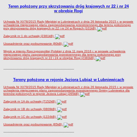
Terminy posiedzeń Komisji
Teren położony przy skrzyżowaniu dróg krajowych nr 22 i nr 24
w obrębie Rogi
Plan pracy Komisji Rewizyjnej
Plan pracy pozostałych Komisji
Uchwała Nr XI/78/2015 Rady Miejskiej w Lubniewicach z dnia 26 listopada 2015 r. w sprawie
uchwalenia miejscowego planu zagospodarowania przestrzennego dla terenu położonego
przy skrzyzowaniu dróg krajowych nr 22 i nr 24 w Rogach (101kB)
Oświadczenia majątkowe
Załącznik nr 1 do uchwały (2381kB)
Interpelacje radnych wraz z odpowiedziami
Uzasadnienie oraz podsumowanie (80kB)
Zapytania radnych wraz z odpowiedziami
Wyrok w imieniu Rzeczypospolitej Polskiej z dnia 11 maja 2016 r. w sprawie uchwalenia
Apele
miejscowego planu zagospodarowania przestrzennego dla terenu położonego przy
skrzyżowaniu dróg krajowych nr 22 i 24 w obrębie Rogi (2383kB)
JEDNOSTKI ORGANIZACYJNE
Biblioteka - Centrum Kultury
-----------------------------------------------------------------------------
Zespół Szkolno-Przedszkolny
Tereny położone w rejonie Jeziora Lubiąż w Lubniewicach
Miejsko-Gminny Ośrodek Pomocy Społecznej
Uchwała Nr XI/79/2015 Rady Miejskiej w Lubniewicach z dnia 26 listopada 2015 r. w sprawie
uchwalenia miejscowego planu zagospodarowania przestrzennego Gminy Lubniewice dla
Zakład Gospodarki Komunalnej
terenów położonych w rejonie Jeziora Lubiąż (265kB)
Środowiskowy Dom Samopomocy
Załącznik nr 1A do uchwały (7152kB)
MAJĄTEK I FINANSE
Załącznik nr 1B do uchwały (3809kB)
Budżet Gminy
Załącznik nr 1C do uchwały (1224kB)
Majątek Gminy
Uzasadnienie oraz podsumowanie (85kB)
Sprawozdania z wykonania budżetu - kwartalne
-----------------------------------------------------------------------------
Sprawozdania z wykonania budżetu - półroczne, roczne