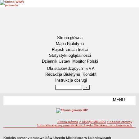
Strona główna
Mapa Biuletynu
Rejestr zmian treści
Statystyki oglądalności
Dziennik Ustaw
Monitor Polski
Menu dodatkowe
Dla słabowidzących
A
powiększ czcionkę
A
standardowy rozmiar czcionki
A
pomniejsz czcionkę
Redakcja Biuletynu
Kontakt
Instrukcja obsługi
Wyszukiwarka artykułów
Szukaj
MENU
Menu
DZIENNIKI URZĘDOWE
NASZA GMINA
Lokalizacja
ścieżka nawigacji
Strona główna
> URZĄD MIEJSKI
> Kodeks etyczny
> Kodeks etyczny pracowników Urzędu Miejskiego w Lubniewicach
Zadania publiczne
Związki i stowarzyszenia
Kodeks etyczny pracowników Urzędu Miejskiego w Lubniewicach