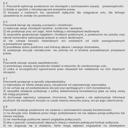
§ 4
Terminy posiedzeń Komisji
1. Pracownik wykonuje powierzone mu obowiązki z zachowaniem zasady praworządności:
1) działa w zgodzie z obowiązującymi przepisów prawa,
2) korzysta z nadanych mu uprawnień wyłącznie dla osiągnięcia celu, dla którego
Plan pracy Komisji Rewizyjnej
uprawnienia te zostały mu powierzone.
Plan pracy pozostałych Komisji
§ 5
Pracownik kieruje się zasadą uczciwości i rzetelności:
Oświadczenia majątkowe
1) wykonuje swoje obowiązki rzetelnie, sumiennie i sprawnie,
2) nie podejmuje prac ani zajęć, które kolidują z obowiązkami służbowymi,
3) racjonalnie gospodaruje majątkiem i środkami publicznymi, a powierzone mu zasoby oraz
Interpelacje radnych wraz z odpowiedziami
mienie komunalne wykorzystuje jedynie w celach służbowych,
4) nie czerpie korzyści materialnych ani osobistych od osób zaangażowanych
Zapytania radnych wraz z odpowiedziami
w prowadzone sprawy,
5) przedkłada dobro publiczne nad interesy własne i swojego środowiska,
Apele
6) podejmuje decyzje niezwłocznie, nie później niż w terminie przewidzianym przepisami
prawa.
JEDNOSTKI ORGANIZACYJNE
§ 6
Biblioteka - Centrum Kultury
Pracownik stosuje zasady współmierności:
1) przestrzega zasady racjonalności działań w stosunku do zamierzonego celu,
2) unika w szczególności ograniczania praw obywateli lub nakładania na nich zbędnych
Zespół Szkolno-Przedszkolny
obciążeń.
Miejsko-Gminny Ośrodek Pomocy Społecznej
§ 7
Pracownik postępuje w sposób odpowiedzialny:
Zakład Gospodarki Komunalnej
1) odpowiada ze efekty swojej pracy, niezależnie od zajmowanego stanowiska,
2) nie uchyla się od podejmowania decyzji oraz wynikających z nich konsekwencji,
3) wszystkie działania podejmuje z pełną świadomością konsekwencji jakie za sobą niosą
Środowiskowy Dom Samopomocy
lub mogą przynieść,
4) dochowuje tajemnicy ustawowo chronionej. Nie ujawnia i nie wykorzystuje informacji
MAJĄTEK I FINANSE
poufnych dla osobistych korzyści w czasie trwania stosunku pracy, ani po jego zakończeniu.
Budżet Gminy
§ 8
Pracownik realizuje powierzone mu zadania z zachowaniem zasady bezstronności:
Majątek Gminy
1) na decyzje oraz działania przez niego podejmowane nie ma wpływu presja polityczna lub
interes osobisty,
2) nie manifestuje publicznie swoich poglądów politycznych,
Sprawozdania z wykonania budżetu - kwartalne
3) dba o jasność i przejrzystość własnych relacji z osobami pełniącymi funkcje polityczne,
4) nie angażuje się w działania, które mogą wpływać negatywnie na obiektywizm
Sprawozdania z wykonania budżetu - półroczne, roczne