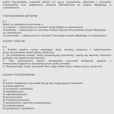
Sekretarz Gminy
wśród Pracowników, poprawie jakości ich pracy, promowaniu otwartości i uczciwości
Pracowników oraz zwiększeniu zaufania Mieszkańców do Urzędu Miejskiego w
Lubniewicach.
Skarbnik Gminy
Informacja turystyczna
POSTANOWIENIA WSTĘPNE
Regulamin i schemat organizacyjny
§ 1
Ilekroć w zarządzeniu jest mowa o:
1) urzędzie – należy przez to rozumieć Urząd Miejski w Lubniewicach
Przewodnik po urzędzie
2) kodeksie – należy przez to rozumieć Kodeks Etyczny Pracowników Urzędu Miejskiego
w Lubniewicach
Kodeks etyczny
3) pracowniku – należy przez to rozumieć Pracownika Urzędu Miejskiego w Lubniewicach
ZASADY OGÓLNE
Oświadczenia majątkowe
§ 2
Raporty
1. Kodeks zawiera normy regulujące sferę moralną związaną z wykonywaniem
przez pracowników zadań służby publicznej.
RADA MIEJSKA
2. Za podstawową zasadę, której przestrzegają pracownicy, uważa się służenie interesom
państwa oraz społeczności lokalnej.
Dyżury Przewodniczącego Rady Miejskiej
3. Przy wykonywaniu swoich obowiązków pracownik postępuje zgodnie z
wartościami przyjętymi w demokratycznym społeczeństwie.
Transmisja z obrad sesji
4. Reprezentując urząd, pracownik dba o jego dobre imię w miejscu pracy i poza nim.
Zadania i uprawnienia
ZASADY POSTĘPOWANIA
Skład Rady Miejskiej
§ 3
W swoich działaniach pracownik kieruje się następującymi zasadami:
Plan pracy Rady Miejskiej
1) praworządności,
2) uczciwości i rzetelności,
3) współmierności,
Terminy posiedzeń Rady
4) odpowiedzialności
5) bezstronności,
Głosowania
6) niedyskryminowania,
7) przejrzystości i jawności postępowania,
Protokoły z posiedzeń Rady Miejskiej
8) profesjonalizmu,
9) uprzejmości i życzliwości.
Składy Komisji