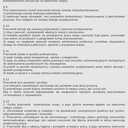
podejmowanych decyzji lub na wizerunek urzędu.
Umorzenia, odroczenia, raty
§ 9
Przy wykonywaniu zadań pracownik stosuje zasadę niedyskryminowania:
1) przestrzega zasady równego traktowania,
Fundacje i Stowarzyszenia dofinansowane z JST
2) wykonuje swoje obowiązki bez przejawów dyskryminacji i faworyzowania z jakichkolwiek
przyczyn, bez względu na motywy takiego postępowania.
Pomoc publiczna
§ 10
Budżet obywatelski
Pracownik kieruje się zasadą przejrzystości i jawności postępowania:
1) dba o jasność i przejrzystość własnych relacji z otoczeniem,
2) dokłada wszelkich starań, by prowadzone przez niego czynności były jawne, zrozumiałe
Majątek jednostek podległych
oraz wolne od podejrzeń o jakąkolwiek formę interesowności,
3) mając na względzie jawność działania administracji publicznej, umożliwia obywatelom
Koszt wychowania przedszkolnego
dostęp do informacji publicznych, zgodnie z przepisami prawa.
Stawki czynszów najmu lokali mieszkalnych
§ 11
Pracownik działa w sposób profesjonalny:
1) stale rozwija swoje kompetencje, wiedzę i umiejętności,
PRZETARGI
2) dąży do pełnej znajomości aktów prawnych oraz procedur administracyjnych niezbędnych
Zamówienia publiczne
do wykonywania powierzonych mu obowiązków,
3) potrafi w sposób merytoryczny i prawny uzasadnić podejmowane przez siebie decyzje i
sposób postępowania,
Sprzedaż mienia
4) działa w oparciu o zasady dobrej praktyki administracyjnej.
Sprzedaż nieruchomości
§ 12
Pracownik jest uprzejmy i życzliwy:
1) w relacjach zawodowych zachowuje się uprzejmie oraz służy pomocą,
Zapytania ofertowe
2) przestrzega zasad kultury osobistej zarówno w miejscu pracy, jak i poza nim,
dba o dobre stosunki międzyludzkie we wzajemnych relacjach pomiędzy pracownikami
Plan zamówień publicznych
i w kontaktach z obywatelami.
PRAWO LOKALNE
§ 13
1. Każdy pracownik reprezentuje urząd, a jego godna postawa wpływa na wizerunek
Statut
całego urzędu.
2. Zachowanie urzędnika w urzędzie i na spotkaniach zewnętrznych powinno być godne,
Uchwały Rady Miejskiej
odpowiedzialne, uprzejme i kulturalne.
3. Pracownicy zobowiązani są do stonowanego i schludnego ubioru godnego pracownika
samorządowego, wyrażając tym samym szacunek dla klienta jednostki w której wykonują
Zarządzenia Burmistrza
powierzoną pracę.
4. Pracownik dba o własną higienę i porządek w miejscu pracy, a jego stosowny wizerunek