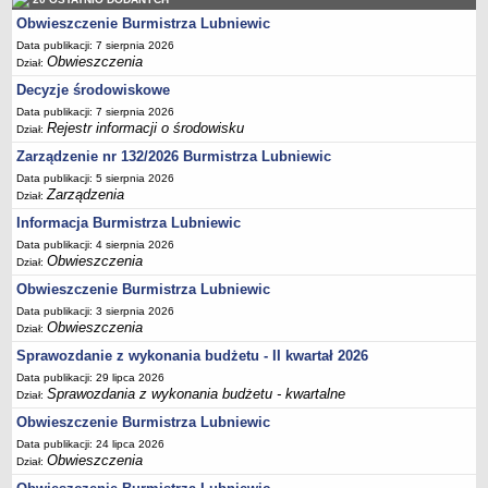
Obwieszczenie Burmistrza Lubniewic
Referat inwestycji i nieruchomości
Data publikacji: 7 sierpnia 2026
SIOS
Obwieszczenia
Dział:
OCHRONA ŚRODOWISKA
Decyzje środowiskowe
Gminna ewidencja kąpielisk
Data publikacji: 7 sierpnia 2026
Gminna ewidencja MOWDK
Rejestr informacji o środowisku
Dział:
Konsultacje społeczne
Zarządzenie nr 132/2026 Burmistrza Lubniewic
Data publikacji: 5 sierpnia 2026
Rejestr informacji o środowisku
Zarządzenia
Dział:
GOSPODARKA ODPADAMI
Informacja Burmistrza Lubniewic
Informacje bieżące
Data publikacji: 4 sierpnia 2026
Uchwały związane z gospodarką odpadami
Obwieszczenia
Dział:
Azbest
Obwieszczenie Burmistrza Lubniewic
Data publikacji: 3 sierpnia 2026
Tekstylia
Obwieszczenia
Dział:
ROLNICTWO, LEŚNICTWO, ŁOWIECTWO
Sprawozdanie z wykonania budżetu - II kwartał 2026
Rolnictwo
Data publikacji: 29 lipca 2026
Leśnictwo
Sprawozdania z wykonania budżetu - kwartalne
Dział:
Łowiectwo
Obwieszczenie Burmistrza Lubniewic
Data publikacji: 24 lipca 2026
Powszechny spis rolny 2020
Obwieszczenia
Dział:
GMINNA KOMISJA ROZWIĄZYWANIA PROBLEMÓW ALKOHOLOWYCH