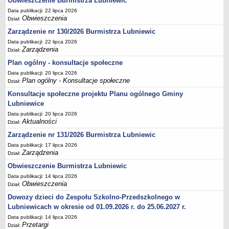
Obwieszczenie Burmistrza Lubniewic
ORGANIZACJE POZARZĄDOWE
Data publikacji: 22 lipca 2026
Ogłoszenia o konkursach i wyniki
Obwieszczenia
Dział:
Roczny program współpracy z organizacjami pozarządowymi
Zarządzenie nr 130/2026 Burmistrza Lubniewic
Sprawozdania
Data publikacji: 22 lipca 2026
Zarządzenia
Dział:
REJESTR INSTYTUCJI KULTURY
Plan ogólny - konsultacje społeczne
Rejestry
Data publikacji: 20 lipca 2026
Biblioteka
Plan ogólny - Konsultacje społeczne
Dział:
Gminny Ośrodek Kultury
Konsultacje społeczne projektu Planu ogólnego Gminy
Biblioteka - Centrum Kultury w Lubniewicach
Lubniewice
Data publikacji: 20 lipca 2026
NARODOWY SPIS POWSZECHNY LUDNOŚCI I MIESZKAŃ 2021
Aktualności
Dział:
Ogólne informacje o spisie
Zarządzenie nr 131/2026 Burmistrza Lubniewic
Gminne Biuro Spisowe
Data publikacji: 17 lipca 2026
Rachmistrze terenowi
Zarządzenia
Dział:
WYBORY I REFERENDUM
Obwieszczenie Burmistrza Lubniewic
Wybory ławników - kadencja 2024-2027
Data publikacji: 14 lipca 2026
Obwieszczenia
Dział:
Wybory samorządowe 2024
Dowozy dzieci do Zespołu Szkolno-Przedszkolnego w
Wybory do Parlamentu Europejskiego 2024
Lubniewicach w okresie od 01.09.2026 r. do 25.06.2027 r.
V edycja konkursu 'Wybieram Wybory'
Data publikacji: 14 lipca 2026
Przetargi
Dział:
Wybory prezydenckie 2025