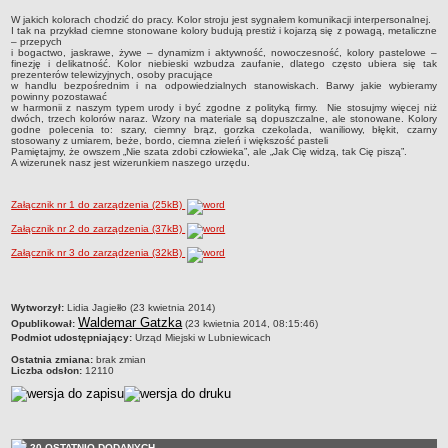
MPZP.5_XXI.151.2012
W jakich kolorach chodzić do pracy. Kolor stroju jest sygnałem komunikacji interpersonalnej.
I tak na przykład ciemne stonowane kolory budują prestiż i kojarzą się z powagą, metaliczne
– przepych
MPZP.6_XVIII.198.2013
i bogactwo, jaskrawe, żywe – dynamizm i aktywność, nowoczesność, kolory pastelowe –
finezję i delikatność. Kolor niebieski wzbudza zaufanie, dlatego często ubiera się tak
MPZP.7_XXVIII.199.2013
prezenterów telewizyjnych, osoby pracujące
w handlu bezpośrednim i na odpowiedzialnych stanowiskach. Barwy jakie wybieramy
MPZP.8_XXIX.208.2013
powinny pozostawać
w harmonii z naszym typem urody i być zgodne z polityką firmy. Nie stosujmy więcej niż
dwóch, trzech kolorów naraz. Wzory na materiale są dopuszczalne, ale stonowane. Kolory
MPZP.9_XI.78.2015
godne polecenia to: szary, ciemny brąz, gorzka czekolada, waniliowy, błękit, czarny
stosowany z umiarem, beże, bordo, ciemna zieleń i większość pasteli
MPZP.10_XI.79.2015
Pamiętajmy, że owszem „Nie szata zdobi człowieka”, ale „Jak Cię widzą, tak Cię piszą”.
A wizerunek nasz jest wizerunkiem naszego urzędu.
MPZP.11_XXIII.145.2020
MPZP.12_XLI.257.2022
Załącznik nr 1 do zarządzenia (25kB)
MPZP.13_XLI/258/2022
Załącznik nr 2 do zarządzenia (37kB)
MPZP.14_XLII/267/2023
Załącznik nr 3 do zarządzenia (32kB)
MPZP_elektrownie wiatrowe Glisno
MPZP_obszar położony w południowo-zachodniej części m.
metryczka
Wytworzył:
Lidia Jagiełło (23 kwietnia 2014)
Waldemar Gatzka
Lubniewice
Opublikował:
(23 kwietnia 2014, 08:15:46)
Podmiot udostępniający:
Urząd Miejski w Lubniewicach
MPZP_część obrębu Glisno w rejonie jeziora Lubniewsko
Ostatnia zmiana:
brak zmian
Liczba odsłon:
12110
MPZP_część obrębu Glisno
WNIOSKI DO POBRANIA
Referat księgowości i podatków
Referat organizacyjny
20 OSTATNIO DODANYCH