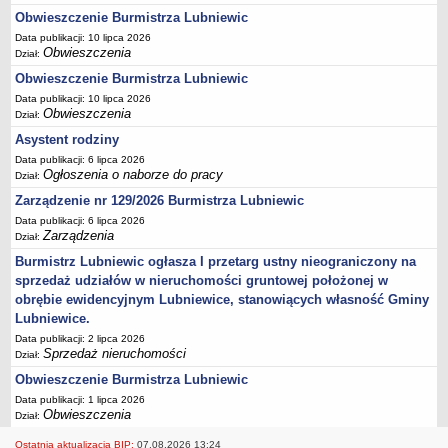
Obwieszczenie Burmistrza Lubniewic
PONOWNE WYKORZYSTYWANIE INFORMACJI SEKTORA PUBLICZNEGO
Data publikacji: 10 lipca 2026
PETYCJE
Obwieszczenia
Dział:
ARCHIWUM BIP
Obwieszczenie Burmistrza Lubniewic
RODO
Data publikacji: 10 lipca 2026
Obwieszczenia
Dział:
Asystent rodziny
Data publikacji: 6 lipca 2026
Ogłoszenia o naborze do pracy
Dział:
Zarządzenie nr 129/2026 Burmistrza Lubniewic
Data publikacji: 6 lipca 2026
Zarządzenia
Dział:
Burmistrz Lubniewic ogłasza I przetarg ustny nieograniczony na
sprzedaż udziałów w nieruchomości gruntowej położonej w
obrębie ewidencyjnym Lubniewice, stanowiących własność Gminy
Lubniewice.
Data publikacji: 2 lipca 2026
Sprzedaż nieruchomości
Dział:
Obwieszczenie Burmistrza Lubniewic
Data publikacji: 1 lipca 2026
Obwieszczenia
Dział:
Ostatnia aktualizacja BIP:
07.08.2026 13:24