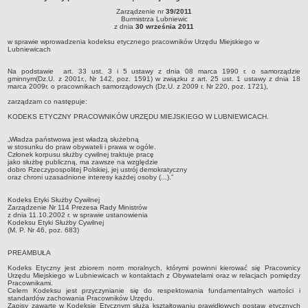
Zarządzenie nr
39/2011
Sołectwa
Burmistrza Lubniewic
z dnia
30 września 2011
Współpraca zagraniczna
w sprawie wprowadzenia kodeksu etycznego pracowników Urzędu Miejskiego w
Strategia rozwoju Gminy
Lubniewicach
AKTUALNOŚCI I OBWIESZCZENIA
Na podstawie art. 33 ust. 3 i 5 ustawy z dnia 08 marca 1990 r. o samorządzie
Aktualności
gminnym(Dz.U. z 2001r., Nr 142, poz. 1591) w związku z art. 25 ust. 1 ustawy z dnia 18
marca 2009r. o pracownikach samorządowych (Dz.U. z 2009 r. Nr 220, poz. 1721),
Obwieszczenia, ogłoszenia i komunikaty
zarządzam co następuje:
KOMUNIKATY
KODEKS ETYCZNY PRACOWNIKÓW URZĘDU MIEJSKIEGO W LUBNIEWICACH.
Drogi
„Władza państwowa jest władzą służebną
Energia elektryczna
w stosunku do praw obywateli i prawa w ogóle.
Członek korpusu służby cywilnej traktuje pracę
jako służbę publiczną, ma zawsze na względzie
Meteorologiczne
dobro Rzeczypospolitej Polskiej, jej ustrój demokratyczny
oraz chroni uzasadnione interesy każdej osoby (...).”
Rozkłady jazdy autobusów
Wodociągi - ocena jakości wody
Kodeks Etyki Służby Cywilnej
Zarządzenie Nr 114 Prezesa Rady Ministrów
KONKURSY
z dnia 11.10.2002 r. w sprawie ustanowienia
Kodeksu Etyki Służby Cywilnej
Ogłoszenia o konkursach
(M. P. Nr 46, poz. 683)
URZĄD MIEJSKI
PREAMBUŁA
Dane adresowe
Kodeks Etyczny jest zbiorem norm moralnych, którymi powinni kierować się Pracownicy
Urzędu Miejskiego w Lubniewicach w kontaktach z Obywatelami oraz w relacjach pomiędzy
Burmistrz Lubniewic
Pracownikami.
Celem Kodeksu jest przyczynianie się do respektowania fundamentalnych wartości i
Zastępca Burmistrza Lubniewic
standardów zachowania Pracowników Urzędu.
Zapisy zawarte w Kodeksie Etycznym służą kształtowaniu prawidłowych postaw etycznych