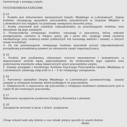
Ogłoszenia Burmistrza
harmonizuje z powagą urzędu.
Opłaty i podatki
POSTANOWIENIA KOŃCOWE
§ 14
Zagospodarowanie przestrzenne
1. Kodeks jest dokumentem wewnętrznym Urzędu Miejskiego w Lubniewicach. Zapisy
kodeksu obowiązują wszystkich pracowników zatrudnionych w Urzędzie Miejskim w
Programy i inne zamierzenia
Lubniewicach bez względu na podstawę nawiązania stosunku pracy.
2. Każdy pracownik jest osobiście odpowiedzialny za przestrzeganie kodeksu oraz
Taryfy dla zbiorowego zaopatrzenia w wodę i zbiorowego
kierowanie się jego zasadami.
3. Postanowienia niniejszego kodeksu naruszają ci pracownicy, którzy wskutek
odprowadzania ścieków
postępowania, zarówno w miejscu pracy, jak i poza nim, ryzykują utratę zaufania
niezbędnego przy realizacji zadań publicznych lub naruszają wartości i zasady, o których
mowa w kodeksie.
Raport o stanie gminy Lubniewice
4. Za nie przestrzeganie niniejszego kodeksu pracownik ponosi odpowiedzialność
porządkową przewidzianą prawem za naruszenie zasad organizacji pracy.
Zabytki gminne
§ 15
PLANY, STUDIUM UWARUNKOWAŃ I KIERUNKÓW ZAGOSPODAROWANIA
1. Kodeks jest poddawany okresowym ocenom wewnętrznym i zewnętrznym, a
PRZESTRZENNEGO
wypracowane wnioski będą wykorzystywane do doskonalenia jego zapisów oraz
podnoszenia standardu usług świadczonych przez pracowników urzędu.
Zagospodarowanie przestrzenne
2. Zasady przeglądu i monitoringu Kodeksu Etycznego Pracowników Urzędu Miejskiego w
Lubniewicach zawierają załączniki nr 1 – 3 do niniejszego zarządzenia.
0_Studium
§ 16
1. Kierownicy wydziałów Urzędu Miejskiego w Lubniewicach upowszechniają zasady
Plan ogólny
zawarte w niniejszym kodeksie wśród podległych im pracowników.
3. Oświadczenie o zapoznaniu się pracownika z niniejszym kodeksem zamieszczane jest w
Plan ogólny - opiniowanie i uzgadnianie
części B akt osobowych pracownika.
Plan ogólny - Konsultacje społeczne
§ 17
Wykonanie zarządzenia powierzam Zastępcy Burmistrza Lubniewic.
MPZP.1_IV.11.98
§ 18
Zarządzenie wchodzi w życie z dniem podpisania.
MPZP.2_XIV.105.2000
MPZP.3_XXIV.177.2001
Chcąc zmusić ludzi aby dobrze o nas mówili, jedyny sposób to czynić dobrze.
Wolter
MPZP.4_XXVII.234.2010