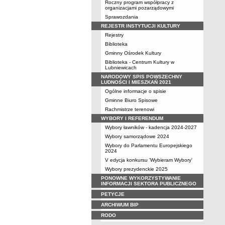
Roczny program współpracy z
organizacjami pozarządowymi
Sprawozdania
REJESTR INSTYTUCJI KULTURY
Rejestry
Biblioteka
Gminny Ośrodek Kultury
Biblioteka - Centrum Kultury w
Lubniewicach
NARODOWY SPIS POWSZECHNY
LUDNOŚCI I MIESZKAŃ 2021
Ogólne informacje o spisie
Gminne Biuro Spisowe
Rachmistrze terenowi
WYBORY I REFERENDUM
Wybory ławników - kadencja 2024-2027
Wybory samorządowe 2024
Wybory do Parlamentu Europejskiego
2024
V edycja konkursu 'Wybieram Wybory'
Wybory prezydenckie 2025
PONOWNE WYKORZYSTYWANIE
INFORMACJI SEKTORA PUBLICZNEGO
PETYCJE
ARCHIWUM BIP
RODO