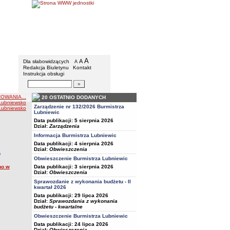
BIP - Urząd Miejski w Lubniewicach
Menu dodatkowe
A
powiększ czcionkę
A
standardowy rozmiar czcionki
Dla słabowidzących
A
pomniejsz czcionkę
Redakcja Biuletynu
Kontakt
Instrukcja obsługi
Wyszukiwarka artykułów
Szukaj
OWANIA...
20 OSTATNIO DODANYCH
 Lubniewsko
Zarządzenie nr 132/2026 Burmistrza
 Lubniewsko
Lubniewic
Data publikacji: 5 sierpnia 2026
Dział:
Zarządzenia
Informacja Burmistrza Lubniewic
Data publikacji: 4 sierpnia 2026
Dział:
Obwieszczenia
O
Obwieszczenie Burmistrza Lubniewic
Data publikacji: 3 sierpnia 2026
no w
Dział:
Obwieszczenia
Sprawozdanie z wykonania budżetu - II
kwartał 2026
Data publikacji: 29 lipca 2026
Dział:
Sprawozdania z wykonania
budżetu - kwartalne
Obwieszczenie Burmistrza Lubniewic
Data publikacji: 24 lipca 2026
Dział:
Obwieszczenia