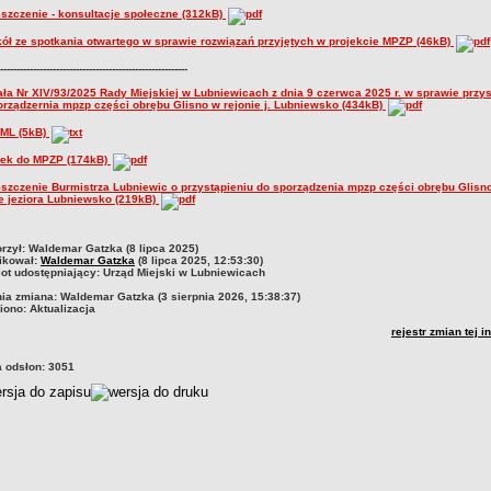
szczenie - konsultacje społeczne (312kB)
kół ze spotkania otwartego w sprawie rozwiązań przyjętych w projekcie MPZP (46kB)
---------------------------------------------------------
ła Nr XIV/93/2025 Rady Miejskiej w Lubniewicach z dnia 9 czerwca 2025 r. w sprawie przys
orządzernia mpzp części obrębu Glisno w rejonie j. Lubniewsko (434kB)
GML (5kB)
ek do MPZP (174kB)
szczenie Burmistrza Lubniewic o przystąpieniu do sporządzenia mpzp części obrębu Glisn
ie jeziora Lubniewsko (219kB)
czka
rzył:
Waldemar Gatzka (8 lipca 2025)
ikował:
Waldemar Gatzka
(8 lipca 2025, 12:53:30)
ot udostępniający:
Urząd Miejski w Lubniewicach
nia zmiana:
Waldemar Gatzka (3 sierpnia 2026, 15:38:37)
iono:
Aktualizacja
rejestr zmian tej i
a odsłon:
3051