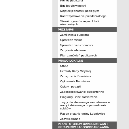
Pomoc publiczna
Budżet obywatelski
Majątek jednostek podległych
Koszt wychowania przedszkolnego
Stawki czynszów najmu lokali
mieszkalnych
PRZETARGI
Zamówienia publiczne
Sprzedaż mienia
Sprzedaż nieruchomości
Zapytania ofertowe
Plan zamówień publicznych
PRAWO LOKALNE
Statut
Uchwały Rady Miejskiej
Zarządzenia Burmistrza
Ogłoszenia Burmistrza
Opłaty i podatki
Zagospodarowanie przestrzenne
Programy i inne zamierzenia
Taryfy dla zbiorowego zaopatrzenia w
wodę i zbiorowego odprowadzania
ścieków
Raport o stanie gminy Lubniewice
Zabytki gminne
PLANY, STUDIUM UWARUNKOWAŃ I
KIERUNKÓW ZAGOSPODAROWANIA