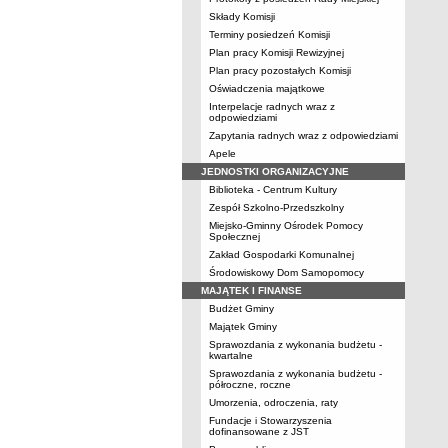
Składy Komisji
Terminy posiedzeń Komisji
Plan pracy Komisji Rewizyjnej
Plan pracy pozostałych Komisji
Oświadczenia majątkowe
Interpelacje radnych wraz z
odpowiedziami
Zapytania radnych wraz z odpowiedziami
Apele
JEDNOSTKI ORGANIZACYJNE
Biblioteka - Centrum Kultury
Zespół Szkolno-Przedszkolny
Miejsko-Gminny Ośrodek Pomocy
Społecznej
Zakład Gospodarki Komunalnej
Środowiskowy Dom Samopomocy
MAJĄTEK I FINANSE
Budżet Gminy
Majątek Gminy
Sprawozdania z wykonania budżetu -
kwartalne
Sprawozdania z wykonania budżetu -
półroczne, roczne
Umorzenia, odroczenia, raty
Fundacje i Stowarzyszenia
dofinansowane z JST