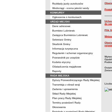
Obwie
Rozkłady jazdy autobusów
Wodociągi - ocena jakości wody
Proto
KONKURSY
----------
Ogłoszenia o konkursach
Uchwa
URZĄD MIEJSKI
do sp
Dane adresowe
Plik 
Burmistrz Lubniewic
Zastępca Burmistrza Lubniewic
Wnios
Sekretarz Gminy
Obwie
Skarbnik Gminy
rejon
Informacja turystyczna
Regulamin i schemat organizacyjny
metry
Wytwo
Przewodnik po urzędzie
Opubl
Kodeks etyczny
Podmi
Oświadczenia majątkowe
Ostat
Zmien
Raporty
RADA MIEJSKA
Dyżury Przewodniczącego Rady Miejskiej
Liczb
Transmisja z obrad sesji
Zadania i uprawnienia
Skład Rady Miejskiej
Plan pracy Rady Miejskiej
Terminy posiedzeń Rady
Głosowania
Protokoły z posiedzeń Rady Miejskiej