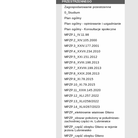
PRZESTRZENNEGO
Zagospodarowanie przestrzenne
0_Studium
Plan ogólny
Plan ogólny - opiniowanie i uzgadnianie
Plan ogólny - Konsultacje społeczne
MPZP.1_IV.11.98
MPZP.2_XIV.105.2000
MPZP.3_XXIV.177.2001
MPZP.4_XXVII.234.2010
MPZP.5_XXI.151.2012
MPZP.6_XVIII.198.2013
MPZP.7_XXVIII.199.2013
MPZP.8_XXIX.208.2013
MPZP.9_XI.78.2015
MPZP.10_XI.79.2015
MPZP.11_XXIII.145.2020
MPZP.12_XLI.257.2022
MPZP.13_XLI/258/2022
MPZP.14_XLII/267/2023
MPZP_elektrownie wiatrowe Glisno
MPZP_obszar położony w południowo-
zachodniej części m. Lubniewice
MPZP_część obrębu Glisno w rejonie
jeziora Lubniewsko
MPZP_część obrębu Glisno