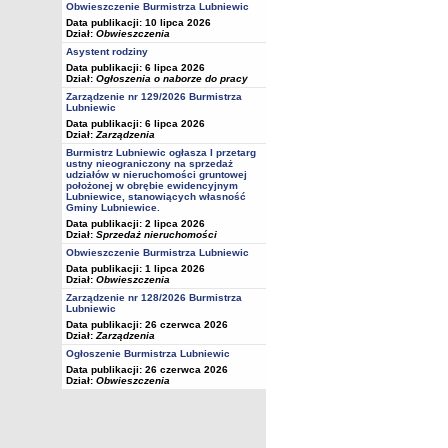
Obwieszczenie Burmistrza Lubniewic
Data publikacji: 10 lipca 2026
Dział:
Obwieszczenia
Asystent rodziny
Data publikacji: 6 lipca 2026
Dział:
Ogłoszenia o naborze do pracy
Zarządzenie nr 129/2026 Burmistrza
Lubniewic
Data publikacji: 6 lipca 2026
Dział:
Zarządzenia
Burmistrz Lubniewic ogłasza I przetarg
ustny nieograniczony na sprzedaż
udziałów w nieruchomości gruntowej
położonej w obrębie ewidencyjnym
Lubniewice, stanowiących własność
Gminy Lubniewice.
Data publikacji: 2 lipca 2026
Dział:
Sprzedaż nieruchomości
Obwieszczenie Burmistrza Lubniewic
Data publikacji: 1 lipca 2026
Dział:
Obwieszczenia
Zarządzenie nr 128/2026 Burmistrza
Lubniewic
Data publikacji: 26 czerwca 2026
Dział:
Zarządzenia
Ogłoszenie Burmistrza Lubniewic
Data publikacji: 26 czerwca 2026
Dział:
Obwieszczenia