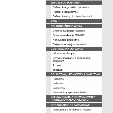
WNIOSKI DO POBRANIA
Referat księgowości i podatków
Referat organizacyjny
Referat inwestycji i nieruchomości
SIOS
OCHRONA ŚRODOWISKA
Gminna ewidencja kąpielisk
Gminna ewidencja MOWDK
Konsultacje społeczne
Rejestr informacji o środowisku
GOSPODARKA ODPADAMI
Informacje bieżące
Uchwały związane z gospodarką
odpadami
Azbest
Tekstylia
ROLNICTWO, LEŚNICTWO, ŁOWIECTWO
Rolnictwo
Leśnictwo
Łowiectwo
Powszechny spis rolny 2020
GMINNA KOMISJA ROZWIĄZYWANIA
PROBLEMÓW ALKOHOLOWYCH
ORGANIZACJE POZARZĄDOWE
Ogłoszenia o konkursach i wyniki