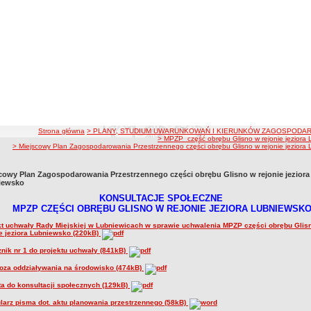
ścieżka nawigacji
Strona główna
> PLANY, STUDIUM UWARUNKOWAŃ I KIERUNKÓW ZAGOSPODAR
> MPZP_część obrębu Glisno w rejonie jeziora
> Miejscowy Plan Zagospodarowania Przestrzennego części obrębu Glisno w rejonie jeziora
cowy Plan Zagospodarowania Przestrzennego części obrębu Glisno w rejonie jeziora
iewsko
KONSULTACJE SPOŁECZNE
MPZP CZĘŚCI OBRĘBU GLISNO W REJONIE JEZIORA LUBNIEWSK
kt uchwały Rady Miejskiej w Lubniewicach w sprawie uchwalenia MPZP części obrębu Glis
ie jeziora Lubniewsko (220kB)
znik nr 1 do projektu uchwały (841kB)
oza oddziaływania na środowisko (474kB)
ta do konsultacji społecznych (129kB)
larz pisma dot. aktu planowania przestrzennego (58kB)