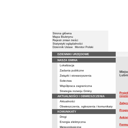
Strona główna
Mapa Biuletynu
Rejestr zmian treści
Statystyki oglądalności
Dziennik Ustaw
Monitor Polski
DZIENNIKI URZĘDOWE
Menu
NASZA GMINA
Lokalizacja
Zadania publiczne
Miejs
Lubn
Związki i stowarzyszenia
Sołectwa
Współpraca zagraniczna
Strategia rozwoju Gminy
Proje
rejon
AKTUALNOŚCI I OBWIESZCZENIA
Aktualności
Załąc
Obwieszczenia, ogłoszenia i komunikaty
Progn
KOMUNIKATY
Drogi
Ankie
Energia elektryczna
Formu
Meteorologiczne