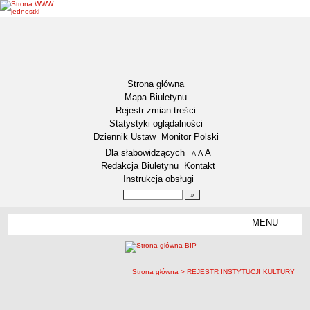
Strona główna
Mapa Biuletynu
Rejestr zmian treści
Statystyki oglądalności
Dziennik Ustaw
Monitor Polski
Menu dodatkowe
Dla słabowidzących
A
powiększ czcionkę
A
standardowy rozmiar czcionki
A
pomniejsz czcionkę
Redakcja Biuletynu
Kontakt
Instrukcja obsługi
Wyszukiwarka artykułów
Szukaj
MENU
Menu
DZIENNIKI URZĘDOWE
NASZA GMINA
Lokalizacja
ścieżka nawigacji
Strona główna
> REJESTR INSTYTUCJI KULTURY
Zadania publiczne
REJESTR INSTYTUCJI KULTURY
REJESTR INSTYTUCJI KULTURY
Związki i stowarzyszenia