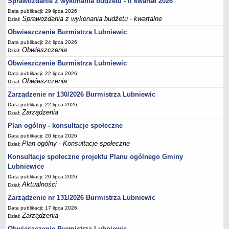
Sprawozdanie z wykonania budżetu - II kwartał 2026
Sekretarz Gminy
Data publikacji: 29 lipca 2026
Skarbnik Gminy
Sprawozdania z wykonania budżetu - kwartalne
Dział:
Informacja turystyczna
Obwieszczenie Burmistrza Lubniewic
Data publikacji: 24 lipca 2026
Regulamin i schemat organizacyjny
Obwieszczenia
Dział:
Przewodnik po urzędzie
Obwieszczenie Burmistrza Lubniewic
Kodeks etyczny
Data publikacji: 22 lipca 2026
Obwieszczenia
Dział:
Oświadczenia majątkowe
Zarządzenie nr 130/2026 Burmistrza Lubniewic
Raporty
Data publikacji: 22 lipca 2026
RADA MIEJSKA
Zarządzenia
Dział:
Dyżury Przewodniczącego Rady Miejskiej
Plan ogólny - konsultacje społeczne
Transmisja z obrad sesji
Data publikacji: 20 lipca 2026
Plan ogólny - Konsultacje społeczne
Dział:
Zadania i uprawnienia
Konsultacje społeczne projektu Planu ogólnego Gminy
Skład Rady Miejskiej
Lubniewice
Plan pracy Rady Miejskiej
Data publikacji: 20 lipca 2026
Aktualności
Dział:
Terminy posiedzeń Rady
Zarządzenie nr 131/2026 Burmistrza Lubniewic
Głosowania
Data publikacji: 17 lipca 2026
Protokoły z posiedzeń Rady Miejskiej
Zarządzenia
Dział:
Składy Komisji
Obwieszczenie Burmistrza Lubniewic