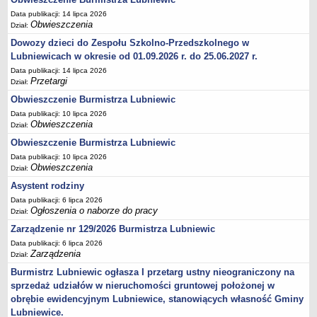
Terminy posiedzeń Komisji
Data publikacji: 14 lipca 2026
Obwieszczenia
Dział:
Plan pracy Komisji Rewizyjnej
Dowozy dzieci do Zespołu Szkolno-Przedszkolnego w
Plan pracy pozostałych Komisji
Lubniewicach w okresie od 01.09.2026 r. do 25.06.2027 r.
Oświadczenia majątkowe
Data publikacji: 14 lipca 2026
Przetargi
Dział:
Interpelacje radnych wraz z odpowiedziami
Obwieszczenie Burmistrza Lubniewic
Zapytania radnych wraz z odpowiedziami
Data publikacji: 10 lipca 2026
Obwieszczenia
Apele
Dział:
JEDNOSTKI ORGANIZACYJNE
Obwieszczenie Burmistrza Lubniewic
Biblioteka - Centrum Kultury
Data publikacji: 10 lipca 2026
Obwieszczenia
Dział:
Zespół Szkolno-Przedszkolny
Asystent rodziny
Miejsko-Gminny Ośrodek Pomocy Społecznej
Data publikacji: 6 lipca 2026
Ogłoszenia o naborze do pracy
Zakład Gospodarki Komunalnej
Dział:
Zarządzenie nr 129/2026 Burmistrza Lubniewic
Środowiskowy Dom Samopomocy
Data publikacji: 6 lipca 2026
MAJĄTEK I FINANSE
Zarządzenia
Dział:
Budżet Gminy
Burmistrz Lubniewic ogłasza I przetarg ustny nieograniczony na
Majątek Gminy
sprzedaż udziałów w nieruchomości gruntowej położonej w
Sprawozdania z wykonania budżetu - kwartalne
obrębie ewidencyjnym Lubniewice, stanowiących własność Gminy
Lubniewice.
Sprawozdania z wykonania budżetu - półroczne, roczne