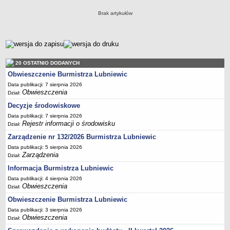
Sołectwa
Brak artykułów
Współpraca zagraniczna
Strategia rozwoju Gminy
metryczka
AKTUALNOŚCI I OBWIESZCZENIA
Aktualności
20 OSTATNIO DODANYCH
Obwieszczenia, ogłoszenia i komunikaty
Obwieszczenie Burmistrza Lubniewic
Data publikacji: 7 sierpnia 2026
KOMUNIKATY
Obwieszczenia
Dział:
Drogi
Decyzje środowiskowe
Energia elektryczna
Data publikacji: 7 sierpnia 2026
Meteorologiczne
Rejestr informacji o środowisku
Dział:
Rozkłady jazdy autobusów
Zarządzenie nr 132/2026 Burmistrza Lubniewic
Data publikacji: 5 sierpnia 2026
Wodociągi - ocena jakości wody
Zarządzenia
Dział:
KONKURSY
Informacja Burmistrza Lubniewic
Ogłoszenia o konkursach
Data publikacji: 4 sierpnia 2026
URZĄD MIEJSKI
Obwieszczenia
Dział:
Dane adresowe
Obwieszczenie Burmistrza Lubniewic
Burmistrz Lubniewic
Data publikacji: 3 sierpnia 2026
Obwieszczenia
Dział:
Zastępca Burmistrza Lubniewic