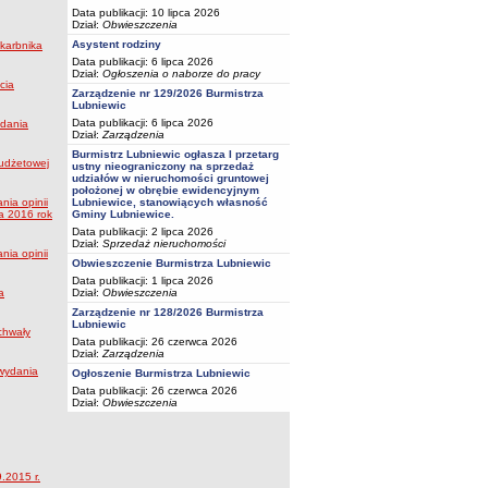
Data publikacji: 10 lipca 2026
Dział:
Obwieszczenia
Asystent rodziny
Skarbnika
Data publikacji: 6 lipca 2026
Dział:
Ogłoszenia o naborze do pracy
cia
Zarządzenie nr 129/2026 Burmistrza
Lubniewic
Data publikacji: 6 lipca 2026
ydania
Dział:
Zarządzenia
Burmistrz Lubniewic ogłasza I przetarg
budżetowej
ustny nieograniczony na sprzedaż
udziałów w nieruchomości gruntowej
położonej w obrębie ewidencyjnym
nia opinii
Lubniewice, stanowiących własność
a 2016 rok
Gminy Lubniewice.
Data publikacji: 2 lipca 2026
Dział:
Sprzedaż nieruchomości
nia opinii
Obwieszczenie Burmistrza Lubniewic
Data publikacji: 1 lipca 2026
a
Dział:
Obwieszczenia
Zarządzenie nr 128/2026 Burmistrza
Lubniewic
chwały
Data publikacji: 26 czerwca 2026
Dział:
Zarządzenia
 wydania
Ogłoszenie Burmistrza Lubniewic
Data publikacji: 26 czerwca 2026
Dział:
Obwieszczenia
.2015 r.