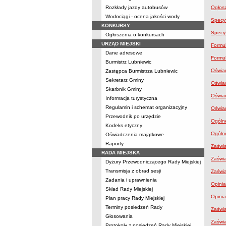
Rozkłady jazdy autobusów
Ogłosz
Wodociągi - ocena jakości wody
Specyf
KONKURSY
Specyf
Ogłoszenia o konkursach
URZĄD MIEJSKI
Formul
Dane adresowe
Formul
Burmistrz Lubniewic
Oświad
Zastępca Burmistrza Lubniewic
Sekretarz Gminy
Oświad
Skarbnik Gminy
Oświad
Informacja turystyczna
Regulamin i schemat organizacyjny
Oświad
Przewodnik po urzędzie
Ogólne
Kodeks etyczny
Ogólne
Oświadczenia majątkowe
Raporty
Zaświa
RADA MIEJSKA
Zaświa
Dyżury Przewodniczącego Rady Miejskiej
Transmisja z obrad sesji
Zaświ
Zadania i uprawnienia
Opini
Skład Rady Miejskiej
Opini
Plan pracy Rady Miejskiej
Terminy posiedzeń Rady
Zaświa
Głosowania
Zaświ
Protokoły z posiedzeń Rady Miejskiej