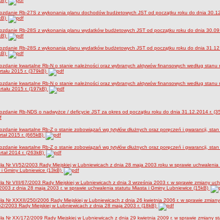
kB)
ozdanie Rb-27S z wykonania planu dochodów budżetowych JST od początku roku do dnia 30.12
kB)
ozdanie Rb-28S z wykonania planu wydatków budżetowych JST od początku roku do dnia 30.09.
kB)
ozdanie Rb-28S z wykonania planu wydatków budżetowych JST od początku roku do dnia 31.12.
kB)
zdanie kwartalne Rb-N o stanie należności oraz wybranych aktywów finansowych według stanu 
artału 2015 r. (379kB)
zdanie kwartalne Rb-N o stanie należności oraz wybranych aktywów finansowych według stanu 
rtału 2015 r. (197kB)
zdanie Rb-NDS o nadwyżce / deficycie JST za okres od początku roku do dnia 31.12.2014 r. (3
zdanie kwartalne Rb-Z o stanie zobowiązań wg tytyłów dłużnych oraz poręczeń i gwarancji, stan
artał 2015 r. (665kB)
zdanie kwartalne Rb-Z o stanie zobowiązań wg tytyłów dłużnych oraz poręczeń i gwarancji, stan
rtał 2014 r. (263kB)
a Nr VI/52/2003 Rady Miejskiej w Lubniewicach z dnia 28 maja 2003 roku w sprawie uchwalenia 
 i Gminy Lubniewice (13kB)
a Nr VIII/67/2003 Rady Miejskiej w Lubniewicach z dnia 3 września 2003 r. w sprawie zmiany uc
2003 z dnia 28 maja 2003 r. w sprawie uchwalenia statutu Miasta i Gminy Lubniewice (15kB)
a Nr XXXII/250/2006 Rady Miejskiej w Lubniewicach z dnia 26 kwietnia 2006 r. w sprawie zmian
52/2003 Rady Miejskiej w Lubniewicach z dnia 28 maja 2003 r. (18kB)
a Nr XX/172/2009 Rady Miejskiej w Lubniewicach z dnia 29 kwietnia 2009 r. w sprawie zmiany st