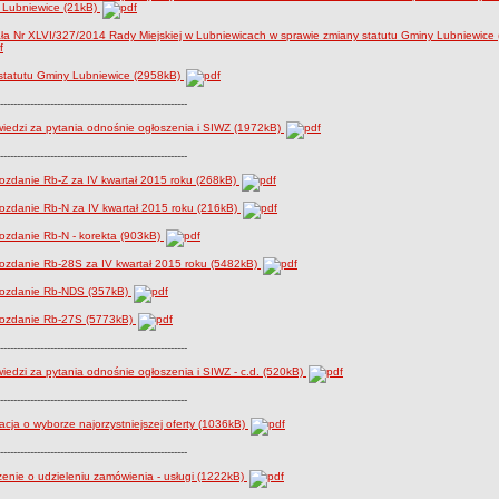
 Lubniewice (21kB)
a Nr XLVI/327/2014 Rady Miejskiej w Lubniewicach w sprawie zmiany statutu Gminy Lubniewice 
statutu Gminy Lubniewice (2958kB)
--------------------------------------------------------
edzi za pytania odnośnie ogłoszenia i SIWZ (1972kB)
--------------------------------------------------------
zdanie Rb-Z za IV kwartał 2015 roku (268kB)
ozdanie Rb-N za IV kwartał 2015 roku (216kB)
ozdanie Rb-N - korekta (903kB)
ozdanie Rb-28S za IV kwartał 2015 roku (5482kB)
ozdanie Rb-NDS (357kB)
ozdanie Rb-27S (5773kB)
--------------------------------------------------------
edzi za pytania odnośnie ogłoszenia i SIWZ - c.d. (520kB)
--------------------------------------------------------
acja o wyborze najorzystniejszej oferty (1036kB)
--------------------------------------------------------
enie o udzieleniu zamówienia - usługi (1222kB)