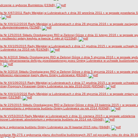
adczenie o wyborze Burmistrza (233kB)
a Nr X/67/2011 Rady Miejskiej w Lubniewicach z dnia 30 września 2011 r. w sprawie powołania 
)
a Nr XIII/112/2016 Rady Miejskiej w Lubniewicach z dnia 28 stycznia 2016 r. w sprawie zaciągnię
tu długoterminowego (323kB)
a Nr 125/2016 Składu Orzekającego RIO w Zielonej Górze z dnia 11 lutego 2016 r. w sprawie w
 o możliwości spłaty kredytu w kwocie 2 mlm zł (2233kB)
a Nr XII/105/2015 Rady Miejskiej w Lubniewicach z dnia 17 grudnia 2015 r. w sprawie uchwały 
 Lubniewice na 2016 rok (8192kB)
a Nr 4/2016 Składu Orzekającego RIO w Zielonej Górze z dnia 5 stycznia 2016 r. w sprawie wyda
iwości sfinansowania deficytu przedstawionego przez Gminę Lubniewice w uchwale budżetowejn
B)
a Nr 3/2016 Składu Orzekającego RIO w Zielonej Górze z dnia 5 stycznia 2016 r. w sprawie wyda
idłowości planowanej kwoty długu Gminy Lubniewice (892kB)
a Nr XII/106/2015 Rady Miejskiej w Lubniewicach z dnia 17 grudnia 2015 r. w sprawie uchwaleni
etniej Prognozy Finasowej Gminy Lubniewice na lata 2016-2030 (6955kB)
a Nr XIII/110/2016 Rady Miejskiej w Lubniewicach z dnia 28 stycznia 2016 r. w sprawie zmiany u
towej (1623kB)
a Nr 225/2015 Składu Orzekającego RIO w Zielonej Górze z dnia 23 kwietnia 2015 r. w sprawie
 o sprawozdaniu z wykonania budżetu Gminy Lubniewice za rok 2014 (630kB)
a Nr VI/53/2015 Rady Miejskiej w Lubniewicach z dnia 11 czerwca 2015 r. w sprawie udzielenia
trzowi Lubniewic absolutorium z wykonania budżetu za 2014 rok (284kB)
acja z wykonania budżetu Gminy Lubniewice za III kwartał 2015 roku (394kB)
ozdanie Rb-27S z wykonania planu dochodów budżetowych JST od początku roku do dnia 30.09