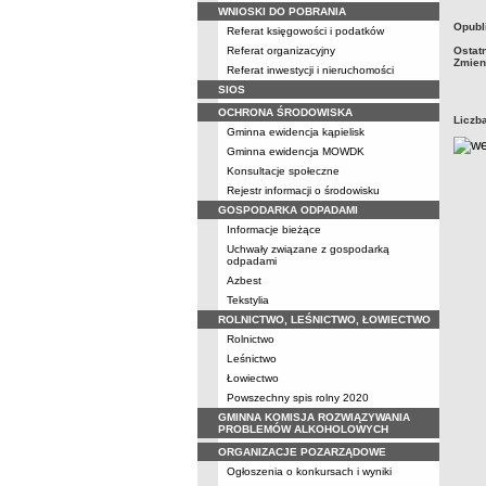
WNIOSKI DO POBRANIA
metry
Opubl
Referat księgowości i podatków
Referat organizacyjny
Ostat
Zmien
Referat inwestycji i nieruchomości
SIOS
OCHRONA ŚRODOWISKA
Liczb
Gminna ewidencja kąpielisk
Gminna ewidencja MOWDK
Konsultacje społeczne
Rejestr informacji o środowisku
GOSPODARKA ODPADAMI
Informacje bieżące
Uchwały związane z gospodarką
odpadami
Azbest
Tekstylia
ROLNICTWO, LEŚNICTWO, ŁOWIECTWO
Rolnictwo
Leśnictwo
Łowiectwo
Powszechny spis rolny 2020
GMINNA KOMISJA ROZWIĄZYWANIA
PROBLEMÓW ALKOHOLOWYCH
ORGANIZACJE POZARZĄDOWE
Ogłoszenia o konkursach i wyniki