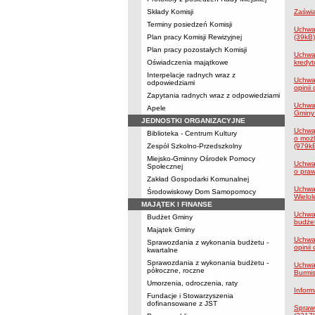
Składy Komisji
Zaświ
Terminy posiedzeń Komisji
Uchwał
Plan pracy Komisji Rewizyjnej
(39kB
Plan pracy pozostałych Komisji
Uchwał
Oświadczenia majątkowe
kredy
Interpelacje radnych wraz z
Uchwał
odpowiedziami
opinii
Zapytania radnych wraz z odpowiedziami
Uchwał
Apele
Gminy
JEDNOSTKI ORGANIZACYJNE
Uchwał
Biblioteka - Centrum Kultury
o możl
Zespół Szkolno-Przedszkolny
(979k
Miejsko-Gminny Ośrodek Pomocy
Uchwał
Społecznej
o praw
Zakład Gospodarki Komunalnej
Uchwał
Środowiskowy Dom Samopomocy
Wielol
MAJĄTEK I FINANSE
Uchwał
Budżet Gminy
budże
Majątek Gminy
Uchwał
Sprawozdania z wykonania budżetu -
opinii
kwartalne
Sprawozdania z wykonania budżetu -
Uchwał
półroczne, roczne
Burmis
Umorzenia, odroczenia, raty
Inform
Fundacje i Stowarzyszenia
dofinansowane z JST
Spraw