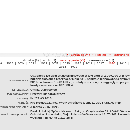
ścieżka nawigacji
Strona główna
>
Przetargi
>
Rozstrzygnię
Przetargi
aktualne (0)
|
Przetargi
w toku (1)
|
Przetargi
rozstrzygnięte (72)
|
Przetargi
unieważnione (37)
etargi z roku
26
|
Przetargi z roku
2025
|
Przetargi z roku
2024
|
Przetargi z roku
2023
|
Przetargi z roku
2022
|
Przetargi z roku
2021
|
Przetargi z roku
2020
|
Przetargi z roku
2019
|
Przetargi z roku
2018
|
Przetargi z roku
2017
|
Przetargi z roku
2016
|
Przetarg
2015
2013
|
Przetargi z roku
2012
Udzielenie kredytu długoterminowego w wysokości 2.000.000 zł (słow
miliony złotych) z przeznaczeniem na: - pokrycie planowanego deficy
zamówienie na:
2016r. w kwocie 1.592.500 zł, - spłaty wcześniej zaciągniętych pożycz
kredytów w kwocie 407.500 zł.
zamawiający:
Gmina Lubniewice
tryb zamówienia:
Przetarg nieograniczony
nr sprawy:
IN.271.03.2016
wartość:
Nie przekraczająca kwoty określone w art. 11 ust. 8 ustawy Pzp
termin składania ofert:
3 marca 2016 10:00
Bank Polskiej Spółdzielczości S.A., ul. Grzybowska 81, 00-844 Warsz
wynik postępowania:
Oddział w Szczecinie, Aleja Bohaterów Warszawy 40, 70-342 Szczeci
wybranej oferty: 580.217,15 zł