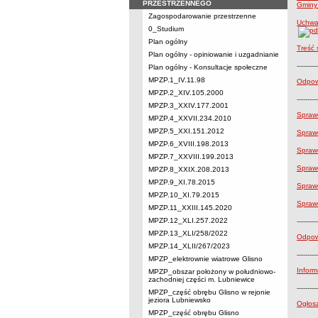
PRZESTRZENNEGO
Gminy
Zagospodarowanie przestrzenne
Uchwał
0_Studium
Plan ogólny
Treść 
Plan ogólny - opiniowanie i uzgadnianie
----------
Plan ogólny - Konsultacje społeczne
MPZP.1_IV.11.98
Odpowi
MPZP.2_XIV.105.2000
----------
MPZP.3_XXIV.177.2001
Sprawo
MPZP.4_XXVII.234.2010
MPZP.5_XXI.151.2012
Spraw
MPZP.6_XVIII.198.2013
Spraw
MPZP.7_XXVIII.199.2013
Spraw
MPZP.8_XXIX.208.2013
MPZP.9_XI.78.2015
Spraw
MPZP.10_XI.79.2015
Spraw
MPZP.11_XXIII.145.2020
MPZP.12_XLI.257.2022
----------
MPZP.13_XLI/258/2022
Odpowi
MPZP.14_XLII/267/2023
----------
MPZP_elektrownie wiatrowe Glisno
Inform
MPZP_obszar położony w południowo-
zachodniej części m. Lubniewice
----------
MPZP_część obrębu Glisno w rejonie
jeziora Lubniewsko
Ogłosz
MPZP_część obrębu Glisno