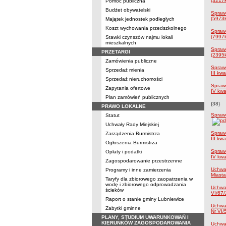
(3217
Pomoc publiczna
Budżet obywatelski
Spraw
(5973
Majątek jednostek podległych
Koszt wychowania przedszkolnego
Spraw
(7997
Stawki czynszów najmu lokali
mieszkalnych
Spraw
PRZETARGI
(2395
Zamówienia publiczne
Sprawo
Sprzedaż mienia
III kw
Sprzedaż nieruchomości
Sprawo
Zapytania ofertowe
IV kwa
Plan zamówień publicznych
{38}
PRAWO LOKALNE
Sprawo
Statut
Uchwały Rady Miejskiej
Sprawo
Zarządzenia Burmistrza
III kw
Ogłoszenia Burmistrza
Sprawo
Opłaty i podatki
IV kwa
Zagospodarowanie przestrzenne
Uchwał
Programy i inne zamierzenia
Miasta
Taryfy dla zbiorowego zaopatrzenia w
wodę i zbiorowego odprowadzania
Uchwał
ścieków
VI/67/
Raport o stanie gminy Lubniewice
Uchwał
Zabytki gminne
Nr VI/
PLANY, STUDIUM UWARUNKOWAŃ I
KIERUNKÓW ZAGOSPODAROWANIA
Uchwał