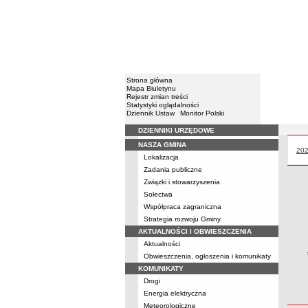
Strona główna
Mapa Biuletynu
Rejestr zmian treści
Statystyki oglądalności
Dziennik Ustaw
Monitor Polski
DZIENNIKI URZĘDOWE
Menu
NASZA GMINA
Prz
20
Lokalizacja
Zadania publiczne
Związki i stowarzyszenia
Sołectwa
Współpraca zagraniczna
Strategia rozwoju Gminy
AKTUALNOŚCI I OBWIESZCZENIA
Aktualności
Obwieszczenia, ogłoszenia i komunikaty
KOMUNIKATY
Drogi
Energia elektryczna
Meteorologiczne