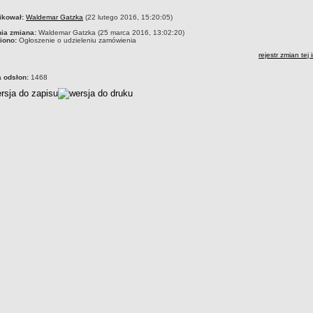
czka
ikował:
Waldemar Gatzka
(22 lutego 2016, 15:20:05)
nia zmiana:
Waldemar Gatzka (25 marca 2016, 13:02:20)
iono:
Ogłoszenie o udzieleniu zamówienia
rejestr zmian tej 
a odsłon:
1468