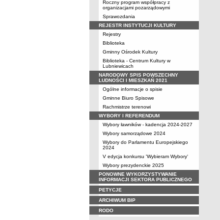
Roczny program współpracy z
organizacjami pozarządowymi
Sprawozdania
REJESTR INSTYTUCJI KULTURY
Rejestry
Biblioteka
Gminny Ośrodek Kultury
Biblioteka - Centrum Kultury w
Lubniewicach
NARODOWY SPIS POWSZECHNY
LUDNOŚCI I MIESZKAŃ 2021
Ogólne informacje o spisie
Gminne Biuro Spisowe
Rachmistrze terenowi
WYBORY I REFERENDUM
Wybory ławników - kadencja 2024-2027
Wybory samorządowe 2024
Wybory do Parlamentu Europejskiego
2024
V edycja konkursu 'Wybieram Wybory'
Wybory prezydenckie 2025
PONOWNE WYKORZYSTYWANIE
INFORMACJI SEKTORA PUBLICZNEGO
PETYCJE
ARCHIWUM BIP
RODO