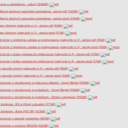
enie o zamówieniu - usługi (1849kB)
ikacja istotnych warunków zamówienia - wersja pdf (140kB)
ikacja istotnych warunków zamówienia - wersja word (150kB)
arz ofertowy (załącznik nr 1) - wersja pdf (44kB)
arz ofertowy (załącznik nr 1) - wersja word (57kB)
czenie o spełnieniu udziału w postępowaniu (załącznik nr 2) - wersja pdf (35kB)
czenie o spełnieniu udziału w postępowaniu (załącznik nr 2) - wersja word (30kB)
czenie o braku podstaw do wykluczenia (załącznik nr 3) - wersja pdf (27kB)
czenie o braku podstaw do wykluczenia (załącznik nr 3) - wersja word (27kB)
 warunki umowy (załącznik nr 4) - wersja pdf (48kB)
 warunki umowy (załącznik nr 4) - wersja word (43kB)
dczenie o niezaleganiu w opłacaniu składek - Urząd Miejski (356kB)
dczenie o niezaleganiu w podatkach - Urząd Miejski (558kB)
adczenie o niezaleganiu w podatkach - Gmina Lubniewice (553kB)
a bankowa - BS w Ośnie Lubuskim (377kB)
a bankowa - Bank PKO BP (315kB)
dczenie o statusie podatnika (365kB)
adczenie o numerze REGON (442kB)