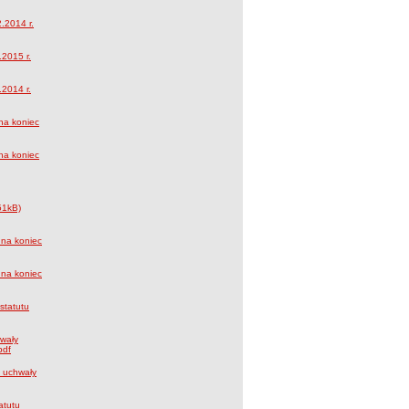
.2014 r.
2015 r.
2014 r.
na koniec
na koniec
51kB)
 na koniec
 na koniec
statutu
hwały
y uchwały
atutu