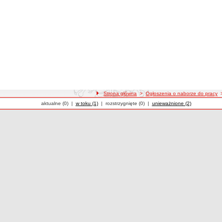
Strona główna
>
Ogłoszenia o naborze do pracy
Ogłoszenia o naborze
aktualne (0)
|
Ogłoszenia o naborze
w toku (1)
|
Ogłoszenia o naborze
rozstrzygnięte (0)
|
Ogłoszenia o naborze
unieważnione (2)