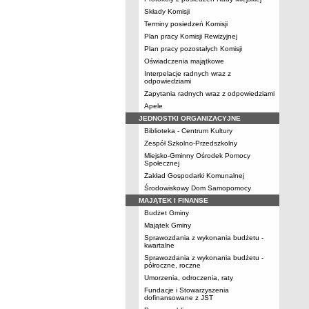
Składy Komisji
Terminy posiedzeń Komisji
Plan pracy Komisji Rewizyjnej
Plan pracy pozostałych Komisji
Oświadczenia majątkowe
Interpelacje radnych wraz z
odpowiedziami
Zapytania radnych wraz z odpowiedziami
Apele
JEDNOSTKI ORGANIZACYJNE
Biblioteka - Centrum Kultury
Zespół Szkolno-Przedszkolny
Miejsko-Gminny Ośrodek Pomocy
Społecznej
Zakład Gospodarki Komunalnej
Środowiskowy Dom Samopomocy
MAJĄTEK I FINANSE
Budżet Gminy
Majątek Gminy
Sprawozdania z wykonania budżetu -
kwartalne
Sprawozdania z wykonania budżetu -
półroczne, roczne
Umorzenia, odroczenia, raty
Fundacje i Stowarzyszenia
dofinansowane z JST