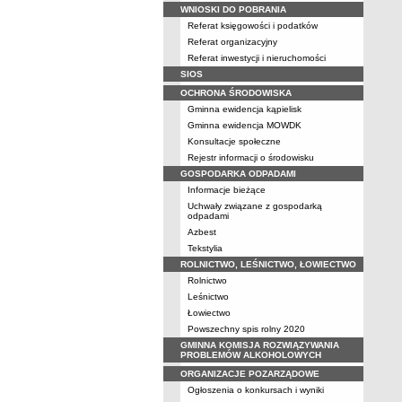
WNIOSKI DO POBRANIA
Referat księgowości i podatków
Referat organizacyjny
Referat inwestycji i nieruchomości
SIOS
OCHRONA ŚRODOWISKA
Gminna ewidencja kąpielisk
Gminna ewidencja MOWDK
Konsultacje społeczne
Rejestr informacji o środowisku
GOSPODARKA ODPADAMI
Informacje bieżące
Uchwały związane z gospodarką
odpadami
Azbest
Tekstylia
ROLNICTWO, LEŚNICTWO, ŁOWIECTWO
Rolnictwo
Leśnictwo
Łowiectwo
Powszechny spis rolny 2020
GMINNA KOMISJA ROZWIĄZYWANIA
PROBLEMÓW ALKOHOLOWYCH
ORGANIZACJE POZARZĄDOWE
Ogłoszenia o konkursach i wyniki