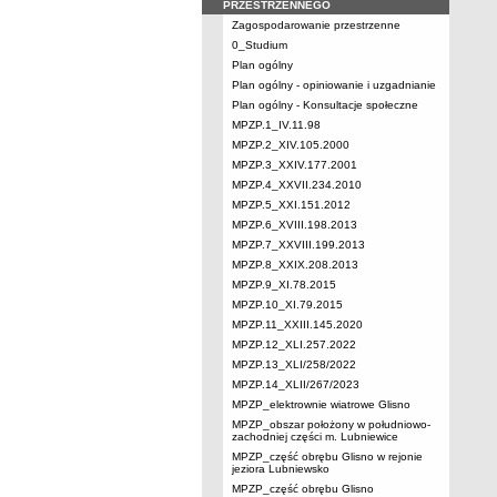
PRZESTRZENNEGO
Zagospodarowanie przestrzenne
0_Studium
Plan ogólny
Plan ogólny - opiniowanie i uzgadnianie
Plan ogólny - Konsultacje społeczne
MPZP.1_IV.11.98
MPZP.2_XIV.105.2000
MPZP.3_XXIV.177.2001
MPZP.4_XXVII.234.2010
MPZP.5_XXI.151.2012
MPZP.6_XVIII.198.2013
MPZP.7_XXVIII.199.2013
MPZP.8_XXIX.208.2013
MPZP.9_XI.78.2015
MPZP.10_XI.79.2015
MPZP.11_XXIII.145.2020
MPZP.12_XLI.257.2022
MPZP.13_XLI/258/2022
MPZP.14_XLII/267/2023
MPZP_elektrownie wiatrowe Glisno
MPZP_obszar położony w południowo-
zachodniej części m. Lubniewice
MPZP_część obrębu Glisno w rejonie
jeziora Lubniewsko
MPZP_część obrębu Glisno