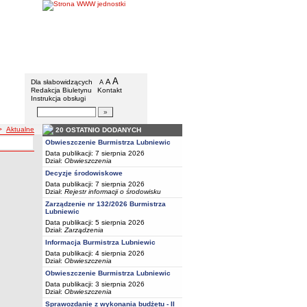
BIP - Urząd Miejski w Lubniewicach
Menu dodatkowe
A
powiększ czcionkę
A
standardowy rozmiar czcionki
Dla słabowidzących
A
pomniejsz czcionkę
Redakcja Biuletynu
Kontakt
Instrukcja obsługi
Wyszukiwarka artykułów
Szukaj
>
Aktualne
20 OSTATNIO DODANYCH
Obwieszczenie Burmistrza Lubniewic
Data publikacji: 7 sierpnia 2026
Dział:
Obwieszczenia
Decyzje środowiskowe
Data publikacji: 7 sierpnia 2026
Dział:
Rejestr informacji o środowisku
Zarządzenie nr 132/2026 Burmistrza
Lubniewic
Data publikacji: 5 sierpnia 2026
Dział:
Zarządzenia
Informacja Burmistrza Lubniewic
Data publikacji: 4 sierpnia 2026
Dział:
Obwieszczenia
Obwieszczenie Burmistrza Lubniewic
Data publikacji: 3 sierpnia 2026
Dział:
Obwieszczenia
Sprawozdanie z wykonania budżetu - II