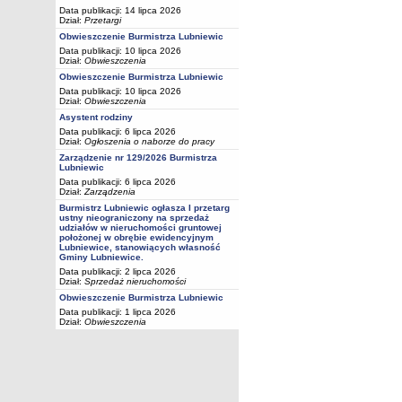
Data publikacji: 14 lipca 2026
Dział:
Przetargi
Obwieszczenie Burmistrza Lubniewic
Data publikacji: 10 lipca 2026
Dział:
Obwieszczenia
Obwieszczenie Burmistrza Lubniewic
Data publikacji: 10 lipca 2026
Dział:
Obwieszczenia
Asystent rodziny
Data publikacji: 6 lipca 2026
Dział:
Ogłoszenia o naborze do pracy
Zarządzenie nr 129/2026 Burmistrza
Lubniewic
Data publikacji: 6 lipca 2026
Dział:
Zarządzenia
Burmistrz Lubniewic ogłasza I przetarg
ustny nieograniczony na sprzedaż
udziałów w nieruchomości gruntowej
położonej w obrębie ewidencyjnym
Lubniewice, stanowiących własność
Gminy Lubniewice.
Data publikacji: 2 lipca 2026
Dział:
Sprzedaż nieruchomości
Obwieszczenie Burmistrza Lubniewic
Data publikacji: 1 lipca 2026
Dział:
Obwieszczenia