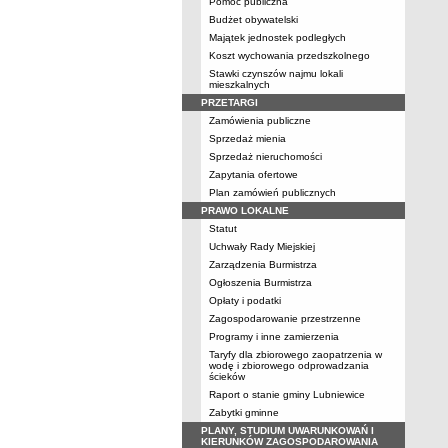
Pomoc publiczna
Budżet obywatelski
Majątek jednostek podległych
Koszt wychowania przedszkolnego
Stawki czynszów najmu lokali
mieszkalnych
PRZETARGI
Zamówienia publiczne
Sprzedaż mienia
Sprzedaż nieruchomości
Zapytania ofertowe
Plan zamówień publicznych
PRAWO LOKALNE
Statut
Uchwały Rady Miejskiej
Zarządzenia Burmistrza
Ogłoszenia Burmistrza
Opłaty i podatki
Zagospodarowanie przestrzenne
Programy i inne zamierzenia
Taryfy dla zbiorowego zaopatrzenia w
wodę i zbiorowego odprowadzania
ścieków
Raport o stanie gminy Lubniewice
Zabytki gminne
PLANY, STUDIUM UWARUNKOWAŃ I
KIERUNKÓW ZAGOSPODAROWANIA