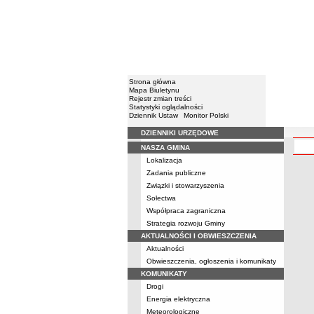
Strona główna
Mapa Biuletynu
Rejestr zmian treści
Statystyki oglądalności
Dziennik Ustaw
Monitor Polski
DZIENNIKI URZĘDOWE
Menu
NASZA GMINA
Lokalizacja
Zadania publiczne
Związki i stowarzyszenia
Sołectwa
Współpraca zagraniczna
Strategia rozwoju Gminy
AKTUALNOŚCI I OBWIESZCZENIA
Aktualności
Obwieszczenia, ogłoszenia i komunikaty
KOMUNIKATY
Drogi
Energia elektryczna
Meteorologiczne