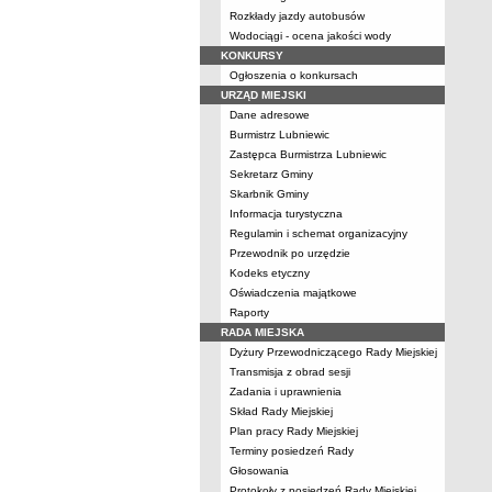
Rozkłady jazdy autobusów
Wodociągi - ocena jakości wody
KONKURSY
Ogłoszenia o konkursach
URZĄD MIEJSKI
Dane adresowe
Burmistrz Lubniewic
Zastępca Burmistrza Lubniewic
Sekretarz Gminy
Skarbnik Gminy
Informacja turystyczna
Regulamin i schemat organizacyjny
Przewodnik po urzędzie
Kodeks etyczny
Oświadczenia majątkowe
Raporty
RADA MIEJSKA
Dyżury Przewodniczącego Rady Miejskiej
Transmisja z obrad sesji
Zadania i uprawnienia
Skład Rady Miejskiej
Plan pracy Rady Miejskiej
Terminy posiedzeń Rady
Głosowania
Protokoły z posiedzeń Rady Miejskiej