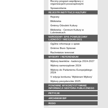
Roczny program współpracy z
organizacjami pozarządowymi
Sprawozdania
REJESTR INSTYTUCJI KULTURY
Rejestry
Biblioteka
Gminny Ośrodek Kultury
Biblioteka - Centrum Kultury w
Lubniewicach
NARODOWY SPIS POWSZECHNY
LUDNOŚCI I MIESZKAŃ 2021
Ogólne informacje o spisie
Gminne Biuro Spisowe
Rachmistrze terenowi
WYBORY I REFERENDUM
Wybory ławników - kadencja 2024-2027
Wybory samorządowe 2024
Wybory do Parlamentu Europejskiego
2024
V edycja konkursu 'Wybieram Wybory'
Wybory prezydenckie 2025
PONOWNE WYKORZYSTYWANIE
INFORMACJI SEKTORA PUBLICZNEGO
PETYCJE
ARCHIWUM BIP
RODO